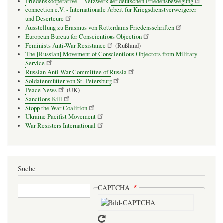
Friedenskooperative _ Netzwerk der deutschen Friedensbewegung
connection e.V. - Inter­na­tio­nale Arbeit für Kriegs­dienst­ver­wei­gerer
und Deser­teure
Ausstellung zu Erasmus von Rotterdams Friedensschriften
European Bureau for Conscientious Objection
Feminists Anti-War Resistance
(Rußland)
The [Russian] Movement of Conscientious Objectors from Military
Service
Russian Anti War Committee of Russia
Soldatenmütter von St. Petersburg
Peace News
(UK)
Sanctions Kill
Stopp the War Coalition
Ukraine Pacifist Movement
War Resisters International
Suche
Suche
CAPTCHA