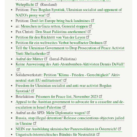
Wehrpflicht
(Russland)
Petition:
Free Bogdan Syrotiuk, Ukrainian socialist and opponent of
NATO's proxy war!
Petition:
Don’t let Europe bring back landmines
ai:
Menschen in Gaza retten, Genozid stoppen
Pax Christi:
Den Staat Palästina anerkennen!
Petition für den Rücktritt von Van der Leyen
Petition für ein weltweites Verbot bewaffneter Drohnen
Tell the Ukrainian Government to Drop Prosecution of Peace Activist
Yurii Sheliazhenko
Aufruf der Mütter
(Isreal-Palästina)
Keine Ausweisung des Anti-Atombomben-Aktivisten Dennis DuVall!
Solidarwerkstatt:
Petition "Klima - Frieden - Gerechtigkeit" Aktiv
neutral statt EU-militarisiert!
Freedom for Ukrainian socialist and anti-war activist Bogdan
Syrotiuk!
Briefaktion:
Prisoners for Peace list, November 2023
Appeal to the Austrian government to advocate for a ceasefire and de-
escalation in Israel-Palestine
Aufruf an die SPD:
Mehr Diplomatie wagen!
Russia, stop illegal detention! Release conscientious objectors jailed
in Ukraine
NEIN zur Ausbildung ukrainischer Panzersoldaten in Österreich!
Ungarisch-österreichisches Bündnis für Neutralität