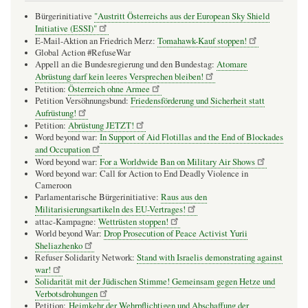
Bürgerinitiative
"Austritt Österreichs aus der European Sky Shield
Initiative (ESSI)"
E-Mail-Aktion an Friedrich Merz:
Tomahawk-Kauf stoppen!
Global Action #RefuseWar
Appell an die Bundesregierung und den Bundestag:
Atomare
Abrüstung darf kein leeres Versprechen bleiben!
Petition:
Österreich ohne Armee
Petition Versöhnungsbund:
Friedensförderung und Sicherheit statt
Aufrüstung!
Petition:
Abrüstung JETZT!
Word beyond war:
In Support of Aid Flotillas and the End of Blockades
and Occupation
Word beyond war:
For a Worldwide Ban on Military Air Shows
Word beyond war: Call for Action to End Deadly Violence in
Cameroon
Parlamentarische Bürgerinitiative:
Raus aus den
Militarisierungsartikeln des EU-Vertrages!
attac-Kampagne:
Wettrüsten stoppen!
World beyond War:
Drop Prosecution of Peace Activist Yurii
Sheliazhenko
Refuser Solidarity Network:
Stand with Israelis demonstrating against
war!
Solidarität mit der Jüdischen Stimme! Gemeinsam gegen Hetze und
Verbotsdrohungen
Petition:
Heimkehr der Wehrpflichtigen und Abschaffung der