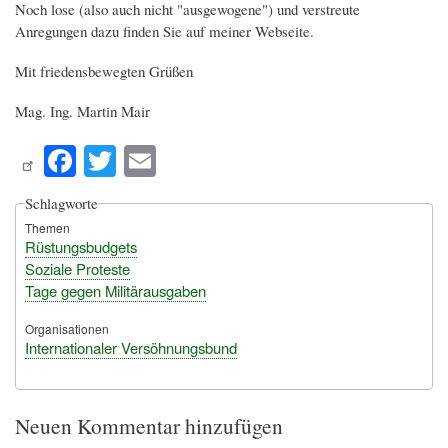
Noch lose (also auch nicht "ausgewogene") und verstreute
Anregungen dazu finden Sie auf meiner Webseite.
Mit friedensbewegten Grüßen
Mag. Ing. Martin Mair
Fa
T
E
ce
wi
m
Schlagworte
bo
tte
ail
Themen
ok
r
Rüstungsbudgets
Soziale Proteste
Tage gegen Militärausgaben
Organisationen
Internationaler Versöhnungsbund
Neuen Kommentar hinzufügen