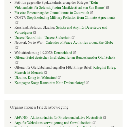
Petition gegen die Spektakularisierung des Krieges
"Kein
Videoauftritt für Selenskij beim Musikfestival von San Remo"
Für eine Erneuerung des Journalismus in Österreich
COP27:
Stop Excluding Military Pollution from Climate Agreements
Russland, Belarus, Ukraine:
Schutz und Asyl für Deserteure und
Verweigerer
Unsere Neutralität - Unsere Sicherheit
Network No to War:
Calender of Peace Activities around the Globe
Weltsfriedenstag 1.9.2022:
Deutschland
Offener Brief deutscher Intellektueller an Bundeskanzler Olaf Scholz
Offener für Gleichbehandlung aller Flüchtlinge Brief:
Krieg ist Krieg.
Mensch ist Mensch.
Ukraine. Krieg ist Wahnsinn!
Kampagne Stopp Ramstein: Kein Drohnenkrieg!
Organisationen Friedensbewegung
AbFaNG - Aktionsbündnis für Frieden und aktive Neutralität
Arge für Wehrdienstverweigerung und Gewaltfreiheit