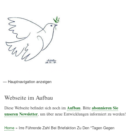
Direkt
Anmelden
Benutzermenü
zum
Inhalt
Friedenspolitik Österreich
— Hauptnavigation anzeigen
Hauptnavigation
Aktionen
Friedensbewegung
Friedensprojekte
Home
Konflikte
Links
Narichtenlinks
News
Politik
Termine
Texte
Kunst
Friedensexperten
Friedensforschung
Friedensinitiativen
Friedensnachrichten
Webseite im Aufbau
Aufbau
abonnieren Sie
Diese Webseite befindet sich noch im
. Bitte
unseren Newsletter
, um über neue Entwicklungen informiert zu werden!
Home
Irre Führende Zahl Bei Briefaktion Zu Den "Tagen Gegen