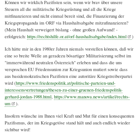
Können wir wirklich Pazifisten sein, wenn wir brav über unsere
Steuern all die militärische Kriegsrüstung und all die Kriege
mitfinanzieren und nicht einmal bereit sind, die Finanzierung der
Kriegspropaganda im ORF via Haushaltsabgabe mitzufinanzieren?
(Mein Haushalt verweigert bislang - ohne großen Aufwand! -
erfolgreich:
https://rechtshilfe.or.at/orf-haushaltsabgabe/index.html
)
Ich hätte mir in den 1980er Jahren niemals vorstellen können, daß wir
eine so breite Welle an geradezu bösartiger Militarisierung selbst im
"immerwährend neutralen Österreich" erleben und dass die uns
versprochen EU Friedensunion zur Kriegsunion mutiert sowie dass
aus basidemokratischen Pazifisten eine autoritäre Kriegstreiberpartei
wird (
https://www.friedenspolitik.at/politische-parteien-und-
interessensvertretungen/thesen-zu-einer-gruenen-friedenspolitik-
gerhard-jordan-1988.html
,
https://www.manova.news/artikel/rechts-
um
).
Insofern wünsche im Ihnen viel Kraft und Mut für einen konsequenten
Pazifismus, der im Kriegsgetöse stand hält und auch endlich wieder
sichtbar wird!