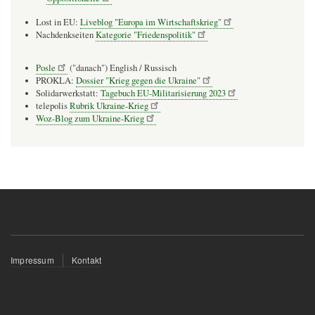
Lost in EU:
Liveblog "Europa im Wirtschaftskrieg"
Nachdenkseiten
Kategorie "Friedenspolitik"
Posle
("danach") English / Russisch
PROKLA:
Dossier "Krieg gegen die Ukraine"
Solidarwerkstatt:
Tagebuch EU-Militarisierung 2023
telepolis
Rubrik Ukraine-Krieg
Woz-Blog zum Ukraine-Krieg
Fußzeilenmenü
Impressum
Kontakt