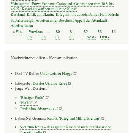
#RheinmetallEntwaffnen mit Camp und Aktionstagen vom 30.8. bis
4.9.22: Kassel entwaffnen ist (k)eine Kunst!
Russland: Kritik am Ukraine-Krieg mit bis zu zehn Jahren Haft bedroht
Saporischschja: Arbeiten unter Beschuss, Appell der Atomkraft-
Arbeiter:innen
Erste
« First
Vorherige
‹ Previous
…
Seite
80
Seite
81
Seite
82
Seite
83
Seite
84
Seitennummerierung
Seite
Seite
Seite
85
Seite
86
Seite
87
Seite
88
…
Nächste
Next ›
Letzte
Last »
Seite
Seite
Nachrichtenquellen - Kommunikation
Dorf TV Reihe:
Unter weisser Flagge
Infosperber
Dossier Ukraine-Krieg
junge Welt Dossiers:
"Blutiger Profit"
"NATO"
"Welt ohne Atomwaffen"
LabourNet Germany
Rubrik "Krieg und Militarisierung"
Njet zum Krieg – das sagen in Russland nicht nur klassische
Oppositionelle