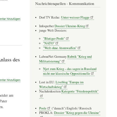
Nachrichtenquellen - Kommunikation
Dorf TV Reihe:
Unter weisser Flagge
tar hinzufügen
Infosperber
Dossier Ukraine-Krieg
junge Welt Dossiers:
"Blutiger Profit"
"NATO"
"Welt ohne Atomwaffen"
LabourNet Germany
Rubrik "Krieg und
nlass des
Militarisierung"
Njet zum Krieg – das sagen in Russland
nicht nur klassische Oppositionelle
tar hinzufügen
Lost in EU:
Liveblog "Europa im
Wirtschaftskrieg"
Nachdenkseiten
Kategorie "Friedenspolitik"
neider am
t
Pater
en.
Posle
("danach") English / Russisch
PROKLA:
Dossier "Krieg gegen die Ukraine"