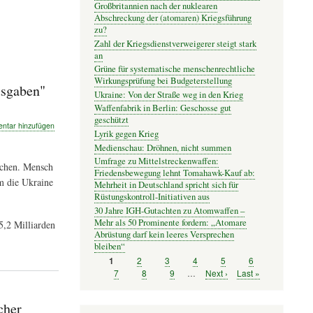
Großbritannien nach der nuklearen
Abschreckung der (atomaren) Kriegsführung
zu?
Zahl der Kriegsdienstverweigerer steigt stark
an
Grüne für systematische menschenrechtliche
Wirkungsprüfung bei Budgeterstellung
usgaben"
Ukraine: Von der Straße weg in den Krieg
Waffenfabrik in Berlin: Geschosse gut
geschützt
tar hinzufügen
Lyrik gegen Krieg
Medienschau: Dröhnen, nicht summen
Umfrage zu Mittelstreckenwaffen:
achen. Mensch
Friedensbewegung lehnt Tomahawk-Kauf ab:
m die Ukraine
Mehrheit in Deutschland spricht sich für
Rüstungskontroll-Initiativen aus
30 Jahre IGH-Gutachten zu Atomwaffen –
Mehr als 50 Prominente fordern: „Atomare
5,2 Milliarden
Abrüstung darf kein leeres Versprechen
"
bleiben“
Seite
2
Seite
3
Seite
4
Seite
5
Seite
6
Seite
1
Seitennummerierung
Seite
7
Seite
8
Seite
9
…
Nächste
Next ›
Letzte
Last »
Seite
Seite
cher