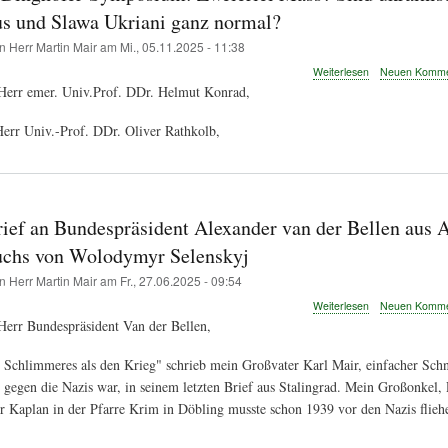
s und Slawa Ukriani ganz normal?
on
Herr Martin Mair
am
Mi., 05.11.2025 - 11:38
über
Weiterlesen
Neuen Kommen
Kritik
 Herr emer. Univ.Prof. DDr. Helmut Konrad,
am
Dinghofer-
Herr Univ.-Prof. DDr. Oliver Rathkolb,
Symposium:
Zweierlei
Mass?
Sind
ukrainischer
rief an Bundespräsident Alexander van der Bellen aus A
Faschismus
und
uchs von Wolodymyr Selenskyj
Slawa
Ukriani
on
Herr Martin Mair
am
Fr., 27.06.2025 - 09:54
ganz
über
Weiterlesen
Neuen Kommen
normal?
Offener
Herr Bundespräsident Van der Bellen,
Brief
an
s Schlimmeres als den Krieg" schrieb mein Großvater Karl Mair, einfacher Sch
Bundespräsiden
s gegen die Nazis war, in seinem letzten Brief aus Stalingrad. Mein Großonkel, 
Alexander
van
 Kaplan in der Pfarre Krim in Döbling musste schon 1939 vor den Nazis flieh
der
Bellen