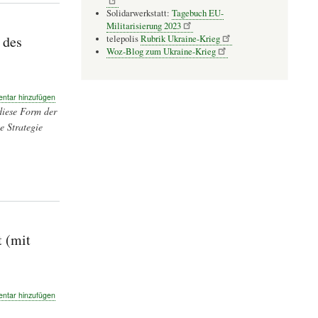
Solidarwerkstatt:
Tagebuch EU-
Militarisierung 2023
 des
telepolis
Rubrik Ukraine-Krieg
Woz-Blog zum Ukraine-Krieg
tar hinzufügen
diese Form der
e Strategie
 (mit
n
tar hinzufügen