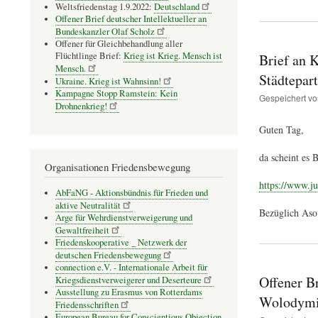
Weltsfriedenstag 1.9.2022:
Deutschland
Offener Brief deutscher Intellektueller an
Bundeskanzler Olaf Scholz
Offener für Gleichbehandlung aller
Flüchtlinge Brief:
Krieg ist Krieg. Mensch ist
Brief an 
Mensch.
Städtepar
Ukraine. Krieg ist Wahnsinn!
Kampagne Stopp Ramstein: Kein
Gespeichert v
Drohnenkrieg!
Guten Tag,
da scheint es 
Organisationen Friedensbewegung
https://www.ju
AbFaNG - Aktionsbündnis für Frieden und
aktive Neutralität
Bezüglich Asow
Arge für Wehrdienstverweigerung und
Gewaltfreiheit
Friedenskooperative _ Netzwerk der
deutschen Friedensbewegung
connection e.V. - Inter­na­tio­nale Arbeit für
Offener B
Kriegs­dienst­ver­wei­gerer und Deser­teure
Ausstellung zu Erasmus von Rotterdams
Wolodymir
Friedensschriften
European Bureau for Conscientious Objection