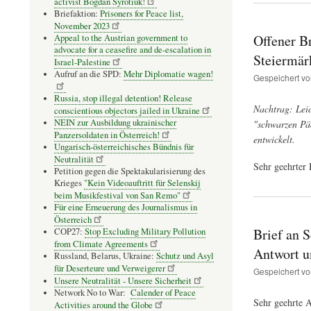
activist Bogdan Syrotiuk!
Briefaktion:
Prisoners for Peace list,
November 2023
Offener B
Appeal to the Austrian government to
advocate for a ceasefire and de-escalation in
Steiermär
Israel-Palestine
Aufruf an die SPD:
Mehr Diplomatie wagen!
Gespeichert v
Russia, stop illegal detention! Release
Nachtrag: Leid
conscientious objectors jailed in Ukraine
NEIN zur Ausbildung ukrainischer
"schwarzen Päd
Panzersoldaten in Österreich!
entwickelt.
Ungarisch-österreichisches Bündnis für
Neutralität
Sehr geehrter 
Petition gegen die Spektakularisierung des
Krieges
"Kein Videoauftritt für Selenskij
beim Musikfestival von San Remo"
Für eine Erneuerung des Journalismus in
Österreich
Brief an 
COP27:
Stop Excluding Military Pollution
from Climate Agreements
Antwort u
Russland, Belarus, Ukraine:
Schutz und Asyl
für Deserteure und Verweigerer
Gespeichert v
Unsere Neutralität - Unsere Sicherheit
Network No to War:
Calender of Peace
Sehr geehrte 
Activities around the Globe