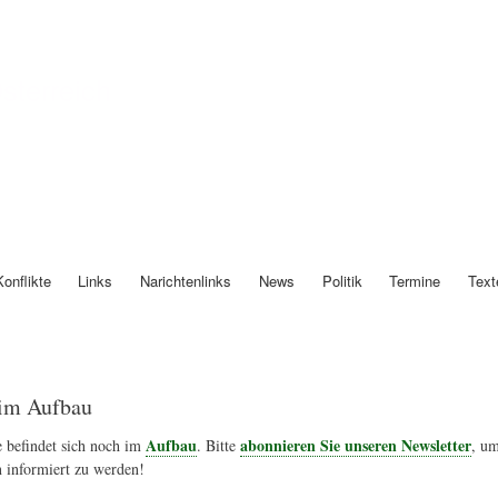
Direkt
zum
Inhalt
Österreich
Konflikte
Links
Narichtenlinks
News
Politik
Termine
Text
im Aufbau
Aufbau
abonnieren Sie unseren Newsletter
 befindet sich noch im
. Bitte
, um
 informiert zu werden!