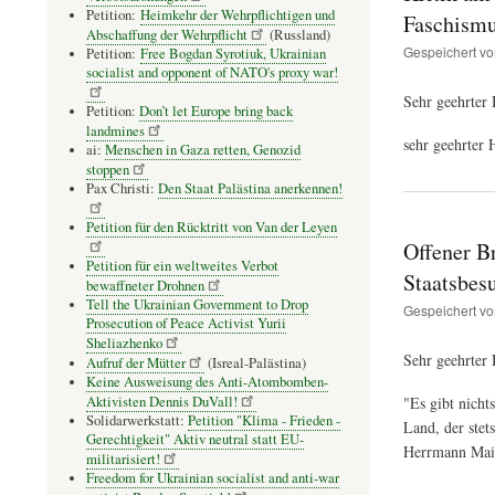
Petition:
Heimkehr der Wehrpflichtigen und
Faschismu
Abschaffung der Wehrpflicht
(Russland)
Gespeichert v
Petition:
Free Bogdan Syrotiuk, Ukrainian
socialist and opponent of NATO's proxy war!
Sehr geehrter
Petition:
Don’t let Europe bring back
landmines
sehr geehrter 
ai:
Menschen in Gaza retten, Genozid
stoppen
Pax Christi:
Den Staat Palästina anerkennen!
Petition für den Rücktritt von Van der Leyen
Offener B
Petition für ein weltweites Verbot
Staatsbes
bewaffneter Drohnen
Tell the Ukrainian Government to Drop
Gespeichert v
Prosecution of Peace Activist Yurii
Sheliazhenko
Sehr geehrter 
Aufruf der Mütter
(Isreal-Palästina)
Keine Ausweisung des Anti-Atombomben-
Aktivisten Dennis DuVall!
"Es gibt nicht
Solidarwerkstatt:
Petition "Klima - Frieden -
Land, der stet
Gerechtigkeit" Aktiv neutral statt EU-
Herrmann Mair
militarisiert!
Freedom for Ukrainian socialist and anti-war