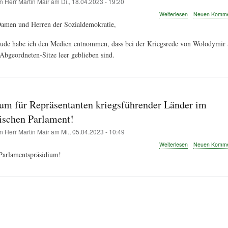
on
Herr Martin Mair
am
Di., 18.04.2023 - 19:20
über
Weiterlesen
Neuen Kommen
Offener
Damen und Herren der Sozialdemokratie,
Brief
an
eude habe ich den Medien entnommen, dass bei der Kriegsrede von Wolodymir S
die
 Abgeordneten-Sitze leer geblieben sind.
Nationalratsabg
der
SPÖ
zur
Rede
von
um für Repräsentanten kriegsführender Länder im
Wolodymir
hischen Parlament!
Selenskij
on
Herr Martin Mair
am
Mi., 05.04.2023 - 10:49
über
Weiterlesen
Neuen Kommen
Kein
 Parlamentspräsidium!
Podium
für
Repräsentanten
kriegsführender
Länder
im
österreichischen
Parlament!