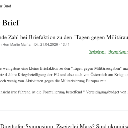
r Brief
ation
 Brief
ende Zahl bei Briefaktion zu den "Tagen gegen Militära
on
Herr Martin Mair
am
Di., 21.04.2026 - 13:41
über
Weiterlesen
Neuen Kommen
Irre
führende
Zahl
e wenigstens eine kleine Briefaktion zu den "Tagen gegen Militärausgaben" m
bei
tz 4 Jahre Kriegsbeteiligung der EU und also auch von Österreich am Krieg u
Briefaktion
zu
och wenig von Aktivitäten gegen die Militarisierung Europas mit.
den
"Tagen
insicht irre führend ist die Formulierung betreffend " Verteidigungsbudget von 
gegen
Militärausgaben
 Dinghofer-Symposium: Zweierlei Mass? Sind ukrainis