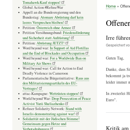
Tomahawk-Kauf stoppen!
Home
Offene
Global Action #RefuseWar
Pfadnavig
Appell an die Bundesregierung und den
Bundestag:
Atomare Abrüstung darf kein
Offener
leeres Versprechen bleiben!
Petition:
Österreich ohne Armee
Petition Versöhnungsbund:
Friedensförderung
Irre führ
und Sicherheit statt Aufrüstung!
Petition:
Abrüstung JETZT!
Gespeichert v
Word beyond war:
In Support of Aid Flotillas
and the End of Blockades and Occupation
Guten Tag,
Word beyond war:
For a Worldwide Ban on
Military Air Shows
Word beyond war: Call for Action to End
Danke, dass Si
Deadly Violence in Cameroon
bekommt ja tro
Parlamentarische Bürgerinitiative:
Raus aus
leider immer n
den Militarisierungsartikeln des EU-
Vertrages!
In zweierlei H
attac-Kampagne:
Wettrüsten stoppen!
World beyond War:
Drop Prosecution of Peace
Euro".
Activist Yurii Sheliazhenko
Refuser Solidarity Network:
Stand with
Israelis demonstrating against war!
Solidarität mit der Jüdischen Stimme!
Gemeinsam gegen Hetze und
Kritik am
Verbotsdrohungen