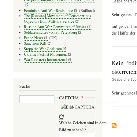
Gespeichert v
Feminists Anti-War Resistance
(Rußland)
Sehr geehrte 
The [Russian] Movement of Conscientious
Objectors from Military Service
mit großer Fr
Russian Anti War Committee of Russia
Soldatenmütter von St. Petersburg
die Hälfte der
Peace News
(UK)
Sanctions Kill
Stopp the War Coalition
Ukraine Pacifist Movement
War Resisters International
Kein Podi
österreic
Gespeichert v
Suche
Sehr geehrtes
Suche
CAPTCHA
Welche Zeichen sind in dem
Bild zu sehen?