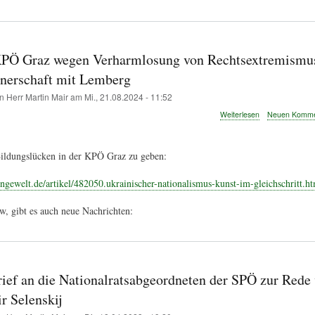
Sozialdemokrat
wegen
Kriegsresolution
EU
KPÖ Graz wegen Verharmlosung von Rechtsextremismus
Parlament
(mit
tnerschaft mit Lemberg
Antwort
und
on
Herr Martin Mair
am
Mi., 21.08.2024 - 11:52
Replik)
über
Weiterlesen
Neuen Kommen
Brief
an
KPÖ
Bildungslücken in der KPÖ Graz zu geben:
Graz
wegen
ngewelt.de/artikel/482050.ukrainischer-nationalismus-kunst-im-gleichschritt.ht
Verharmlosung
von
Rechtsextremis
, gibt es auch neue Nachrichten:
in
der
Städtepartnersc
mit
Lemberg
rief an die Nationalratsabgeordneten der SPÖ zur Rede
 Selenskij