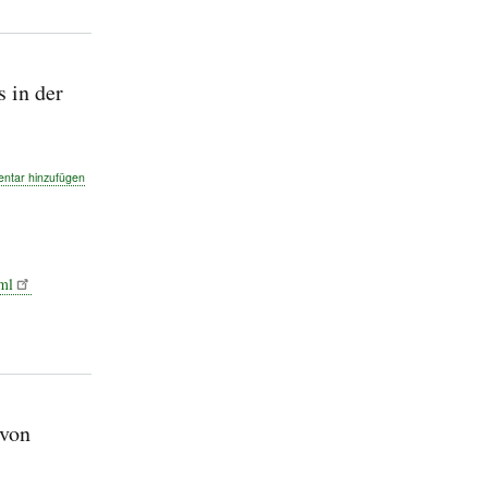
en
 in der
tar hinzufügen
ml
mus
haft
 von