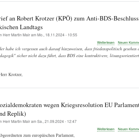
aus
Anlass
des
rief an Robert Krotzer (KPÖ) zum Anti-BDS-Beschluss
Staatsbesuchs
von
kischen Landtags
Wolodymyr
on
Herr Martin Mair
am
Mo., 18.11.2024 - 10:55
Selenskyj
über
Weiterlesen
Neuen Kommen
Offener
er habe ich vergessen auch darauf hinzuweisen, dass friedenspolitisch gesehen 
Brief
agogik" sicher nicht dazu führt, dass BDS eine kontruktivere, lösungsorientiert
an
Robert
Krotzer
(KPÖ)
Herr Krotzer,
zum
Anti-
BDS-
Beschluss
des
Sozialdemokraten wegen Kriegsresolution EU Parlament
Steiermärkische
Landtags
nd Replik)
on
Herr Martin Mair
am
Sa., 21.09.2024 - 12:47
über
Weiterlesen
Neuen Kommen
Brief
Abgeordneten zum europäischen Parlament,
an