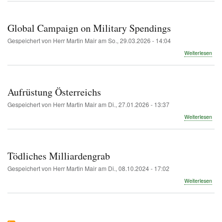
auf
153
Mill
Global Campaign on Military Spendings
Wa
kost
Gespeichert von
Herr Martin Mair
am
So., 29.03.2026 - 14:04
uns
übe
Weiterlesen
die
Glob
Auf
Cam
wirk
on
Mili
Aufrüstung Österreichs
Spe
Gespeichert von
Herr Martin Mair
am
Di., 27.01.2026 - 13:37
übe
Weiterlesen
Auf
Öste
Tödliches Milliardengrab
Gespeichert von
Herr Martin Mair
am
Di., 08.10.2024 - 17:02
übe
Weiterlesen
Tödl
Mill