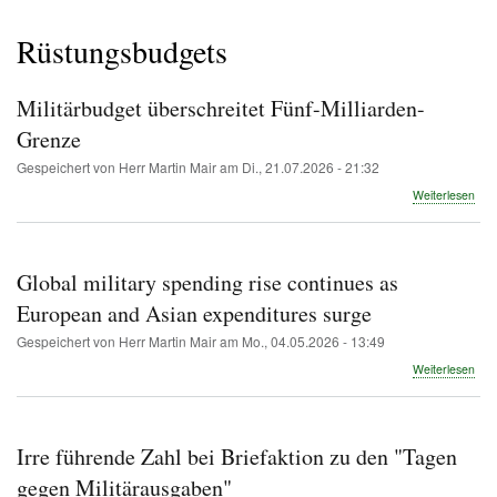
Pfadnavigation
Rüstungsbudgets
Militärbudget überschreitet Fünf-Milliarden-
Grenze
Gespeichert von
Herr Martin Mair
am
Di., 21.07.2026 - 21:32
übe
Weiterlesen
Mili
über
Fün
Mill
Global military spending rise continues as
Gre
European and Asian expenditures surge
Gespeichert von
Herr Martin Mair
am
Mo., 04.05.2026 - 13:49
übe
Weiterlesen
Glob
mili
spe
rise
Irre führende Zahl bei Briefaktion zu den "Tagen
cont
as
gegen Militärausgaben"