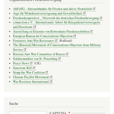
AbFaNG - Aktionsbündnis für Frieden und aktive Neutralität
Arge für Wehrdienstverweigerung und Gewaltfreiheit
Friedenskooperative _ Netzwerk der deutschen Friedensbewegung
connection e.V. - Inter­na­tio­nale Arbeit für Kriegs­dienst­ver­wei­gerer
und Deser­teure
Ausstellung zu Erasmus von Rotterdams Friedensschriften
European Bureau for Conscientious Objection
Feminists Anti-War Resistance
(Rußland)
The [Russian] Movement of Conscientious Objectors from Military
Service
Russian Anti War Committee of Russia
Soldatenmütter von St. Petersburg
Peace News
(UK)
Sanctions Kill
Stopp the War Coalition
Ukraine Pacifist Movement
War Resisters International
Suche
Suche
CAPTCHA