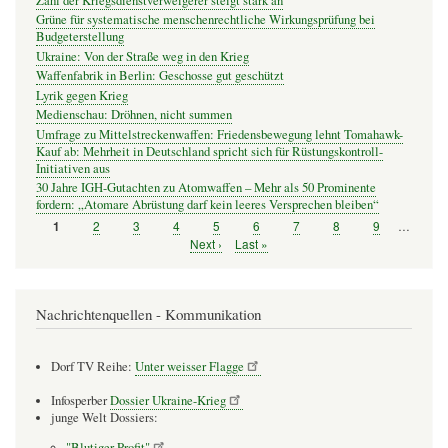
Zahl der Kriegsdienstverweigerer steigt stark an
Grüne für systematische menschenrechtliche Wirkungsprüfung bei
Budgeterstellung
Ukraine: Von der Straße weg in den Krieg
Waffenfabrik in Berlin: Geschosse gut geschützt
Lyrik gegen Krieg
Medienschau: Dröhnen, nicht summen
Umfrage zu Mittelstreckenwaffen: Friedensbewegung lehnt Tomahawk-
Kauf ab: Mehrheit in Deutschland spricht sich für Rüstungskontroll-
Initiativen aus
30 Jahre IGH-Gutachten zu Atomwaffen – Mehr als 50 Prominente
fordern: „Atomare Abrüstung darf kein leeres Versprechen bleiben“
Seite
2
Seite
3
Seite
4
Seite
5
Seite
6
Seite
7
Seite
8
Seite
9
…
Seite
1
Seitennummerierung
Nächste
Next ›
Letzte
Last »
Seite
Seite
Nachrichtenquellen - Kommunikation
Dorf TV Reihe:
Unter weisser Flagge
Infosperber
Dossier Ukraine-Krieg
junge Welt Dossiers:
"Blutiger Profit"