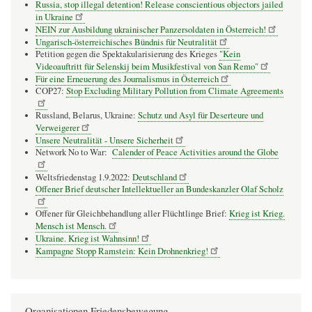
Russia, stop illegal detention! Release conscientious objectors jailed
in Ukraine
NEIN zur Ausbildung ukrainischer Panzersoldaten in Österreich!
Ungarisch-österreichisches Bündnis für Neutralität
Petition gegen die Spektakularisierung des Krieges
"Kein
Videoauftritt für Selenskij beim Musikfestival von San Remo"
Für eine Erneuerung des Journalismus in Österreich
COP27:
Stop Excluding Military Pollution from Climate Agreements
Russland, Belarus, Ukraine:
Schutz und Asyl für Deserteure und
Verweigerer
Unsere Neutralität - Unsere Sicherheit
Network No to War:
Calender of Peace Activities around the Globe
Weltsfriedenstag 1.9.2022:
Deutschland
Offener Brief deutscher Intellektueller an Bundeskanzler Olaf Scholz
Offener für Gleichbehandlung aller Flüchtlinge Brief:
Krieg ist Krieg.
Mensch ist Mensch.
Ukraine. Krieg ist Wahnsinn!
Kampagne Stopp Ramstein: Kein Drohnenkrieg!
Organisationen Friedensbewegung