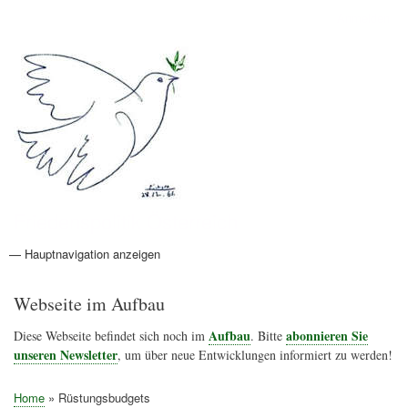
Direkt
Anmelden
Benutzermenü
zum
Inhalt
Friedenspolitik Österreich
— Hauptnavigation anzeigen
Hauptnavigation
Aktionen
Friedensbewegung
Friedensprojekte
Home
Konflikte
Links
Narichtenlinks
News
Politik
Termine
Texte
Kunst
Friedensexperten
Friedensforschung
Friedensinitiativen
Friedensnachrichten
Webseite im Aufbau
Aufbau
abonnieren Sie
Diese Webseite befindet sich noch im
. Bitte
unseren Newsletter
, um über neue Entwicklungen informiert zu werden!
Home
Rüstungsbudgets