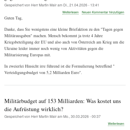
Eur
Gespeichert von
Herr Martin Mair
am
Di., 21.04.2026 - 13:41
and
Asi
über
Weiterlesen
Neuen Kommentar hinzufügen
expe
Irre
Guten Tag,
sur
führende
Zahl
Danke, dass Sie wenigstens eine kleine Briefaktion zu den "Tagen gegen
bei
Militärausgaben" machen. Mensch bekommt ja trotz 4 Jahre
Briefaktion
zu
Kriegsbeteiligung der EU und also auch von Österreich am Krieg um die
den
Ukraine leider immer noch wenig von Aktivitäten gegen die
"Tagen
Militarisierung Europas mit.
gegen
Militärausgaben"
In zweierlei Hinsicht irre führend ist die Formulierung betreffend "
Verteidigungsbudget von 5,2 Milliarden Euro".
Militärbudget auf 153 Milliarden: Was kostet uns
die Aufrüstung wirklich?
Gespeichert von
Herr Martin Mair
am
Mo., 30.03.2026 - 00:37
übe
Weiterlesen
Mili