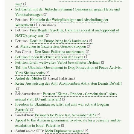
war!
Solidarität mit der Jüdischen Stimme! Gemeinsam gegen Hetze und
Verbotsdrohungen
Petition:
Heimkehr der Wehrpflichtigen und Abschaffung der
Wehrpflicht
(Russland)
Petition:
Free Bogdan Syrotiuk, Ukrainian socialist and opponent of
NATO's proxy war!
Petition:
Don’t let Europe bring back landmines
ai:
Menschen in Gaza retten, Genozid stoppen
Pax Christi:
Den Staat Palästina anerkennen!
Petition für den Rücktritt von Van der Leyen
Petition für ein weltweites Verbot bewaffneter Drohnen
Tell the Ukrainian Government to Drop Prosecution of Peace Activist
Yurii Sheliazhenko
Aufruf der Mütter
(Isreal-Palästina)
Keine Ausweisung des Anti-Atombomben-Aktivisten Dennis DuVall!
Solidarwerkstatt:
Petition "Klima - Frieden - Gerechtigkeit" Aktiv
neutral statt EU-militarisiert!
Freedom for Ukrainian socialist and anti-war activist Bogdan
Syrotiuk!
Briefaktion:
Prisoners for Peace list, November 2023
Appeal to the Austrian government to advocate for a ceasefire and de-
escalation in Israel-Palestine
Aufruf an die SPD:
Mehr Diplomatie wagen!