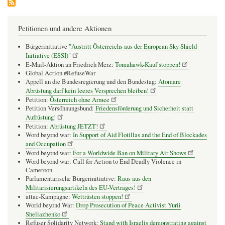
Petitionen und andere Aktionen
Bürgerinitiative
"Austritt Österreichs aus der European Sky Shield
Initiative (ESSI)"
E-Mail-Aktion an Friedrich Merz:
Tomahawk-Kauf stoppen!
Global Action #RefuseWar
Appell an die Bundesregierung und den Bundestag:
Atomare
Abrüstung darf kein leeres Versprechen bleiben!
Petition:
Österreich ohne Armee
Petition Versöhnungsbund:
Friedensförderung und Sicherheit statt
Aufrüstung!
Petition:
Abrüstung JETZT!
Word beyond war:
In Support of Aid Flotillas and the End of Blockades
and Occupation
Word beyond war:
For a Worldwide Ban on Military Air Shows
Word beyond war: Call for Action to End Deadly Violence in
Cameroon
Parlamentarische Bürgerinitiative:
Raus aus den
Militarisierungsartikeln des EU-Vertrages!
attac-Kampagne:
Wettrüsten stoppen!
World beyond War:
Drop Prosecution of Peace Activist Yurii
Sheliazhenko
Refuser Solidarity Network:
Stand with Israelis demonstrating against