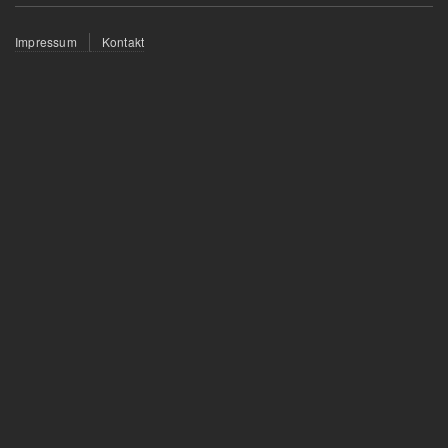
Fußzeilenmenü
Impressum
Kontakt