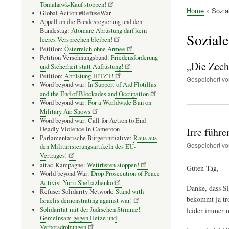
Tomahawk-Kauf stoppen!
Home
Sozial
Global Action #RefuseWar
Pfadnavig
Appell an die Bundesregierung und den
Bundestag:
Atomare Abrüstung darf kein
Soziale
leeres Versprechen bleiben!
Petition:
Österreich ohne Armee
Petition Versöhnungsbund:
Friedensförderung
„Die Zech
und Sicherheit statt Aufrüstung!
Petition:
Abrüstung JETZT!
Gespeichert v
Word beyond war:
In Support of Aid Flotillas
and the End of Blockades and Occupation
Word beyond war:
For a Worldwide Ban on
Military Air Shows
Word beyond war: Call for Action to End
Deadly Violence in Cameroon
Irre führ
Parlamentarische Bürgerinitiative:
Raus aus
Gespeichert v
den Militarisierungsartikeln des EU-
Vertrages!
attac-Kampagne:
Wettrüsten stoppen!
Guten Tag,
World beyond War:
Drop Prosecution of Peace
Activist Yurii Sheliazhenko
Danke, dass Si
Refuser Solidarity Network:
Stand with
bekommt ja tro
Israelis demonstrating against war!
Solidarität mit der Jüdischen Stimme!
leider immer n
Gemeinsam gegen Hetze und
Verbotsdrohungen