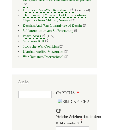
Feminists Anti-War Resistance
(Rußland)
The [Russian] Movement of Conscientious
Objectors from Military Service
Russian Anti War Committee of Russia
Soldatenmütter von St. Petersburg
Peace News
(UK)
Sanctions Kill
Stopp the War Coalition
Ukraine Pacifist Movement
War Resisters International
Suche
Suche
CAPTCHA
Welche Zeichen sind in dem
Bild zu sehen?