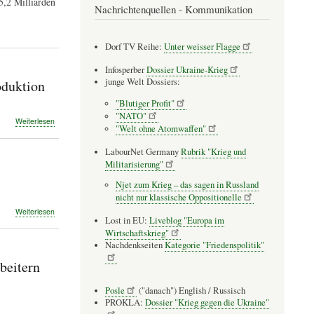
5,2 Milliarden
Nachrichtenquellen - Kommunikation
"
Dorf TV Reihe:
Unter weisser Flagge
Infosperber
Dossier Ukraine-Krieg
junge Welt Dossiers:
oduktion
"Blutiger Profit"
"NATO"
über
Weiterlesen
"Welt ohne Atomwaffen"
Antimilitarismus
bei
LabourNet Germany
Rubrik "Krieg und
Ford,
Militarisierung"
VW,
ZF:
Njet zum Krieg – das sagen in Russland
IG
nicht nur klassische Oppositionelle
Metaller
über
Weiterlesen
gegen
Lost in EU:
Liveblog "Europa im
"Rheinmetall
Kriegsproduktion
Wirtschaftskrieg"
entwaffnen":
Nachdenkseiten
Kategorie "Friedenspolitik"
Antimilitaristisches
Camp
beitern
untersagt
Posle
("danach") English / Russisch
PROKLA:
Dossier "Krieg gegen die Ukraine"