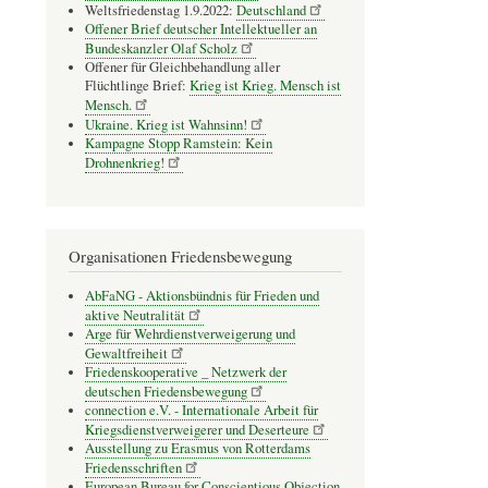
Weltsfriedenstag 1.9.2022:
Deutschland
Offener Brief deutscher Intellektueller an
Bundeskanzler Olaf Scholz
Offener für Gleichbehandlung aller
Flüchtlinge Brief:
Krieg ist Krieg. Mensch ist
Mensch.
Ukraine. Krieg ist Wahnsinn!
Kampagne Stopp Ramstein: Kein
Drohnenkrieg!
Organisationen Friedensbewegung
AbFaNG - Aktionsbündnis für Frieden und
aktive Neutralität
Arge für Wehrdienstverweigerung und
Gewaltfreiheit
Friedenskooperative _ Netzwerk der
deutschen Friedensbewegung
connection e.V. - Inter­na­tio­nale Arbeit für
Kriegs­dienst­ver­wei­gerer und Deser­teure
Ausstellung zu Erasmus von Rotterdams
Friedensschriften
European Bureau for Conscientious Objection