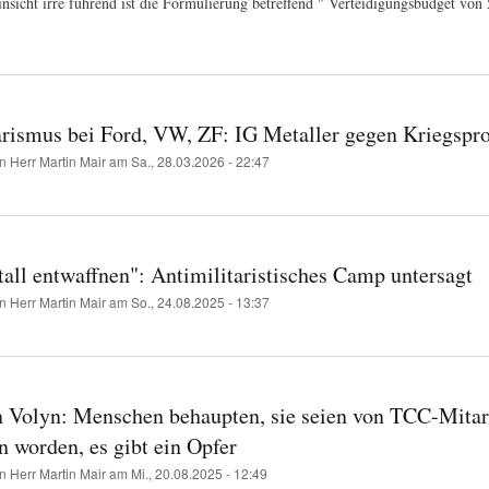
insicht irre führend ist die Formulierung betreffend " Verteidigungsbudget von 
gegen
Militärausgaben
arismus bei Ford, VW, ZF: IG Metaller gegen Kriegspr
on
Herr Martin Mair
am
Sa., 28.03.2026 - 22:47
all entwaffnen": Antimilitaristisches Camp untersagt
on
Herr Martin Mair
am
So., 24.08.2025 - 13:37
n Volyn: Menschen behaupten, sie seien von TCC-Mitar
 worden, es gibt ein Opfer
on
Herr Martin Mair
am
Mi., 20.08.2025 - 12:49