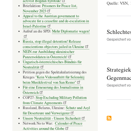
activist Bogdan Syrotiuk!
Quelle: VSN,
Briefaktion:
Prisoners for Peace list,
November 2023
Appeal to the Austrian government to
advocate for a ceasefire and de-escalation in
Israel-Palestine
Schlechtes
Aufruf an die SPD:
Mehr Diplomatie wagen!
Gespeichert v
Russia, stop illegal detention! Release
conscientious objectors jailed in Ukraine
NEIN zur Ausbildung ukrainischer
Panzersoldaten in Österreich!
Ungarisch-österreichisches Bündnis für
Neutralität
Strategie
Petition gegen die Spektakularisierung des
Gegenmach
Krieges
"Kein Videoauftritt für Selenskij
beim Musikfestival von San Remo"
Gespeichert v
Für eine Erneuerung des Journalismus in
Österreich
COP27:
Stop Excluding Military Pollution
from Climate Agreements
Russland, Belarus, Ukraine:
Schutz und Asyl
für Deserteure und Verweigerer
Unsere Neutralität - Unsere Sicherheit
Network No to War:
Calender of Peace
Activities around the Globe