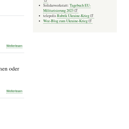
Solidarwerkstatt:
Tagebuch EU-
Militarisierung 2023
telepolis
Rubrik Ukraine-Krieg
Woz-Blog zum Ukraine-Krieg
über
Weiterlesen
Schlechtes
Wetter,
harte
Zeiten!
men oder
Für
die
Demokratie
fighten?
über
Weiterlesen
Strategiekonferenz
im
Oktober:
Die
Folgen
der
Teuerung