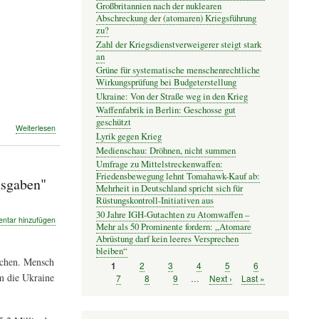
Großbritannien nach der nuklearen
Abschreckung der (atomaren) Kriegsführung
zu?
Zahl der Kriegsdienstverweigerer steigt stark
an
Grüne für systematische menschenrechtliche
Wirkungsprüfung bei Budgeterstellung
Ukraine: Von der Straße weg in den Krieg
Waffenfabrik in Berlin: Geschosse gut
geschützt
über
Weiterlesen
Lyrik gegen Krieg
„Die
Medienschau: Dröhnen, nicht summen
Zeche
für
Umfrage zu Mittelstreckenwaffen:
beides
Friedensbewegung lehnt Tomahawk-Kauf ab:
usgaben"
zahlen“
Mehrheit in Deutschland spricht sich für
Rüstungskontroll-Initiativen aus
30 Jahre IGH-Gutachten zu Atomwaffen –
tar hinzufügen
Mehr als 50 Prominente fordern: „Atomare
Abrüstung darf kein leeres Versprechen
bleiben“
achen. Mensch
Seite
2
Seite
3
Seite
4
Seite
5
Seite
6
Seite
1
Seitennummerierung
m die Ukraine
Seite
7
Seite
8
Seite
9
…
Nächste
Next ›
Letzte
Last »
Seite
Seite