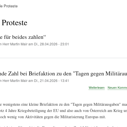
e Proteste
ation
 Proteste
e für beides zahlen“
on
Herr Martin Mair
am
Di., 28.04.2026 - 23:01
ende Zahl bei Briefaktion zu den "Tagen gegen Militära
on
Herr Martin Mair
am
Di., 21.04.2026 - 13:41
über
Weiterlesen
Neuen Kommen
Irre
führende
Zahl
e wenigstens eine kleine Briefaktion zu den "Tagen gegen Militärausgaben" m
bei
tz 4 Jahre Kriegsbeteiligung der EU und also auch von Österreich am Krieg u
Briefaktion
zu
och wenig von Aktivitäten gegen die Militarisierung Europas mit.
den
"Tagen