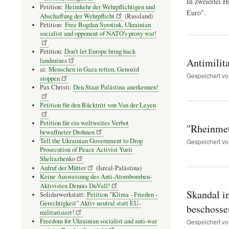
In zweierlei H
Petition:
Heimkehr der Wehrpflichtigen und
Euro".
Abschaffung der Wehrpflicht
(Russland)
Petition:
Free Bogdan Syrotiuk, Ukrainian
socialist and opponent of NATO's proxy war!
Petition:
Don’t let Europe bring back
Antimilit
landmines
ai:
Menschen in Gaza retten, Genozid
Gespeichert v
stoppen
Pax Christi:
Den Staat Palästina anerkennen!
Petition für den Rücktritt von Van der Leyen
Petition für ein weltweites Verbot
"Rheinmet
bewaffneter Drohnen
Tell the Ukrainian Government to Drop
Gespeichert v
Prosecution of Peace Activist Yurii
Sheliazhenko
Aufruf der Mütter
(Isreal-Palästina)
Keine Ausweisung des Anti-Atombomben-
Aktivisten Dennis DuVall!
Skandal i
Solidarwerkstatt:
Petition "Klima - Frieden -
Gerechtigkeit" Aktiv neutral statt EU-
beschossen
militarisiert!
Freedom for Ukrainian socialist and anti-war
Gespeichert v