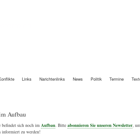
Direkt
zum
Inhalt
Österreich
Konflikte
Links
Narichtenlinks
News
Politik
Termine
Text
im Aufbau
Aufbau
abonnieren Sie unseren Newsletter
 befindet sich noch im
. Bitte
, um
 informiert zu werden!