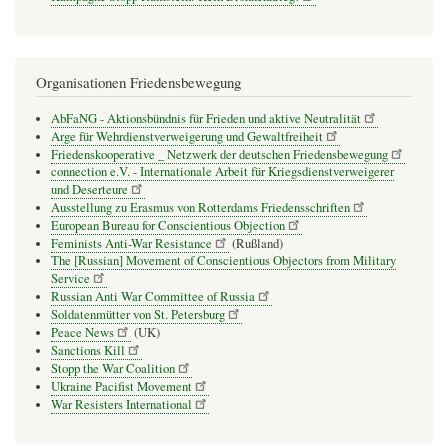
Organisationen Friedensbewegung
AbFaNG - Aktionsbündnis für Frieden und aktive Neutralität
Arge für Wehrdienstverweigerung und Gewaltfreiheit
Friedenskooperative _ Netzwerk der deutschen Friedensbewegung
connection e.V. - Inter­na­tio­nale Arbeit für Kriegs­dienst­ver­wei­gerer
und Deser­teure
Ausstellung zu Erasmus von Rotterdams Friedensschriften
European Bureau for Conscientious Objection
Feminists Anti-War Resistance
(Rußland)
The [Russian] Movement of Conscientious Objectors from Military
Service
Russian Anti War Committee of Russia
Soldatenmütter von St. Petersburg
Peace News
(UK)
Sanctions Kill
Stopp the War Coalition
Ukraine Pacifist Movement
War Resisters International