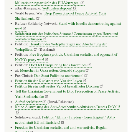
Militarisierungsartikeln des EU-Vertrages!
attac-Kampagne:
Wettrüsten stoppen!
World beyond War:
Drop Prosecution of Peace Activist Yurii
Sheliazhenko
Refuser Solidarity Network:
Stand with Israelis demonstrating against
war!
Solidarität mit der Jüdischen Stimme! Gemeinsam gegen Hetze und
Verbotsdrohungen
Petition:
Heimkehr der Wehrpflichtigen und Abschaffung der
Wehrpflicht
(Russland)
Petition:
Free Bogdan Syrotiuk, Ukrainian socialist and opponent of
NATO's proxy war!
Petition:
Don’t let Europe bring back landmines
ai:
Menschen in Gaza retten, Genozid stoppen
Pax Christi:
Den Staat Palästina anerkennen!
Petition für den Rücktritt von Van der Leyen
Petition für ein weltweites Verbot bewaffneter Drohnen
Tell the Ukrainian Government to Drop Prosecution of Peace Activist
Yurii Sheliazhenko
Aufruf der Mütter
(Isreal-Palästina)
Keine Ausweisung des Anti-Atombomben-Aktivisten Dennis DuVall!
Solidarwerkstatt:
Petition "Klima - Frieden - Gerechtigkeit" Aktiv
neutral statt EU-militarisiert!
Freedom for Ukrainian socialist and anti-war activist Bogdan