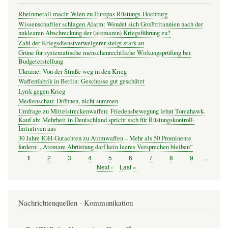
Rheinmetall macht Wien zu Europas Rüstungs-Hochburg
Wissenschaftler schlagen Alarm: Wendet sich Großbritannien nach der
nuklearen Abschreckung der (atomaren) Kriegsführung zu?
Zahl der Kriegsdienstverweigerer steigt stark an
Grüne für systematische menschenrechtliche Wirkungsprüfung bei
Budgeterstellung
Ukraine: Von der Straße weg in den Krieg
Waffenfabrik in Berlin: Geschosse gut geschützt
Lyrik gegen Krieg
Medienschau: Dröhnen, nicht summen
Umfrage zu Mittelstreckenwaffen: Friedensbewegung lehnt Tomahawk-
Kauf ab: Mehrheit in Deutschland spricht sich für Rüstungskontroll-
Initiativen aus
30 Jahre IGH-Gutachten zu Atomwaffen – Mehr als 50 Prominente
fordern: „Atomare Abrüstung darf kein leeres Versprechen bleiben“
Seite
2
Seite
3
Seite
4
Seite
5
Seite
6
Seite
7
Seite
8
Seite
9
…
Seite
1
Seitennummerierung
Nächste
Next ›
Letzte
Last »
Seite
Seite
Nachrichtenquellen - Kommunikation