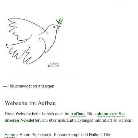
Direkt
Anmelden
Benutzermenü
zum
Inhalt
Friedenspolitik Österreich
— Hauptnavigation anzeigen
Hauptnavigation
Aktionen
Friedensbewegung
Friedensprojekte
Home
Konflikte
Links
Narichtenlinks
News
Politik
Termine
Texte
Kunst
Friedensexperten
Friedensforschung
Friedensinitiativen
Friedensnachrichten
Webseite im Aufbau
Aufbau
abonnieren Sie
Diese Webseite befindet sich noch im
. Bitte
unseren Newsletter
, um über neue Entwicklungen informiert zu werden!
Home
Anton Pannekoek „Klassenkampf Und Nation“: Die