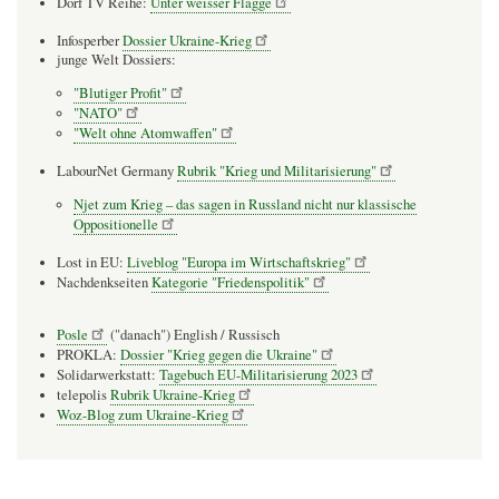
Dorf TV Reihe:
Unter weisser Flagge
Infosperber
Dossier Ukraine-Krieg
junge Welt Dossiers:
"Blutiger Profit"
"NATO"
"Welt ohne Atomwaffen"
LabourNet Germany
Rubrik "Krieg und Militarisierung"
Njet zum Krieg – das sagen in Russland nicht nur klassische
Oppositionelle
Lost in EU:
Liveblog "Europa im Wirtschaftskrieg"
Nachdenkseiten
Kategorie "Friedenspolitik"
Posle
("danach") English / Russisch
PROKLA:
Dossier "Krieg gegen die Ukraine"
Solidarwerkstatt:
Tagebuch EU-Militarisierung 2023
telepolis
Rubrik Ukraine-Krieg
Woz-Blog zum Ukraine-Krieg