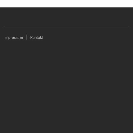
Fußzeilenmenü
Impressum
Kontakt