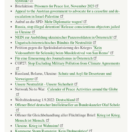
Syrotiuk!
Briefaktion:
Prisoners for Peace list, November 2023
Appeal to the Austrian government to advocate for a ceasefire and de-
escalation in Israel-Palestine
Aufruf an die SPD:
Mehr Diplomatie wagen!
Russia, stop illegal detention! Release conscientious objectors jailed
in Ukraine
NEIN zur Ausbildung ukrainischer Panzersoldaten in Österreich!
Ungarisch-österreichisches Bündnis für Neutralität
Petition gegen die Spektakularisierung des Krieges
"Kein
Videoauftritt für Selenskij beim Musikfestival von San Remo"
Für eine Erneuerung des Journalismus in Österreich
COP27:
Stop Excluding Military Pollution from Climate Agreements
Russland, Belarus, Ukraine:
Schutz und Asyl für Deserteure und
Verweigerer
Unsere Neutralität - Unsere Sicherheit
Network No to War:
Calender of Peace Activities around the Globe
Weltsfriedenstag 1.9.2022:
Deutschland
Offener Brief deutscher Intellektueller an Bundeskanzler Olaf Scholz
Offener für Gleichbehandlung aller Flüchtlinge Brief:
Krieg ist Krieg.
Mensch ist Mensch.
Ukraine. Krieg ist Wahnsinn!
Kampagne Stopp Ramstein: Kein Drohnenkrieg!