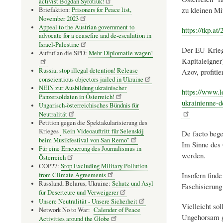
activist Bogdan Syrotiuk!
zu kleinen Mi
Briefaktion:
Prisoners for Peace list,
November 2023
Appeal to the Austrian government to
https://tkp.at
advocate for a ceasefire and de-escalation in
Israel-Palestine
Der EU-Kriegs
Aufruf an die SPD:
Mehr Diplomatie wagen!
Kapitaleigner)
Russia, stop illegal detention! Release
Azov, profiti
conscientious objectors jailed in Ukraine
NEIN zur Ausbildung ukrainischer
https://www.l
Panzersoldaten in Österreich!
ukrainienne-d
Ungarisch-österreichisches Bündnis für
Neutralität
Petition gegen die Spektakularisierung des
Krieges
"Kein Videoauftritt für Selenskij
De facto bege
beim Musikfestival von San Remo"
Im Sinne des 
Für eine Erneuerung des Journalismus in
werden.
Österreich
COP27:
Stop Excluding Military Pollution
Insofern find
from Climate Agreements
Russland, Belarus, Ukraine:
Schutz und Asyl
Faschisierung
für Deserteure und Verweigerer
Unsere Neutralität - Unsere Sicherheit
Vielleicht so
Network No to War:
Calender of Peace
Ungehorsam g
Activities around the Globe