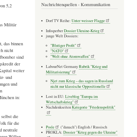
Nachrichtenquellen - Kommunikation
von 5,2
Dorf TV Reihe:
Unter weisser Flagge
as Militär
Infosperber
Dossier Ukraine-Krieg
junge Welt Dossiers:
t, das binnen
"Blutiger Profit"
h nicht
"NATO"
"Welt ohne Atomwaffen"
pfbomber sind
skredit der
LabourNet Germany
Rubrik "Krieg und
apital weiter
Militarisierung"
är- und
Njet zum Krieg – das sagen in Russland
ungen und
nicht nur klassische Oppositionelle
en
Lost in EU:
Liveblog "Europa im
München in:
Wirtschaftskrieg"
Nachdenkseiten
Kategorie "Friedenspolitik"
selbst die
lk für die
Posle
("danach") English / Russisch
d neutrale
PROKLA:
Dossier "Krieg gegen die Ukraine"
eren Willen