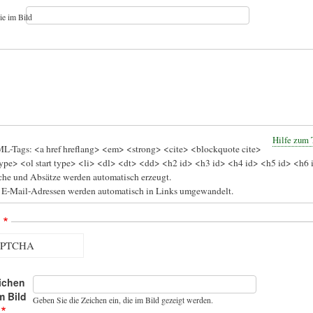
ie im Bild
Hilfe zum 
L-Tags: <a href hreflang> <em> <strong> <cite> <blockquote cite>
ype> <ol start type> <li> <dl> <dt> <dd> <h2 id> <h3 id> <h4 id> <h5 id> <h6 
he und Absätze werden automatisch erzeugt.
 E-Mail-Adressen werden automatisch in Links umgewandelt.
A
ichen
m Bild
Geben Sie die Zeichen ein, die im Bild gezeigt werden.