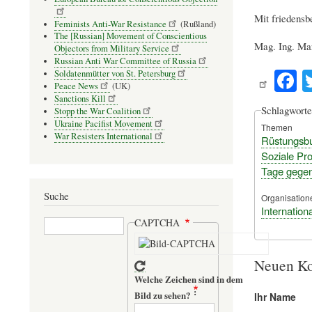
Mit friedens
Feminists Anti-War Resistance
(Rußland)
The [Russian] Movement of Conscientious
Mag. Ing. Ma
Objectors from Military Service
Russian Anti War Committee of Russia
F
Soldatenmütter von St. Petersburg
Peace News
(UK)
c
Sanctions Kill
Schlagworte
Stopp the War Coalition
b
Ukraine Pacifist Movement
Themen
o
War Resisters International
Rüstungsb
Soziale Pro
Tage gegen
Suche
Organisation
Internatio
Suche
CAPTCHA
Neuen Ko
Welche Zeichen sind in dem
Bild zu sehen?
Ihr Name