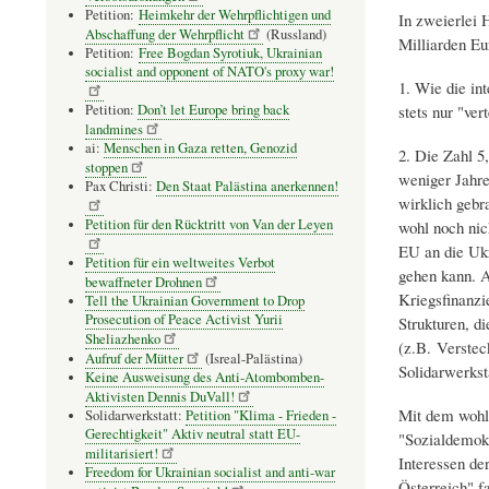
Petition:
Heimkehr der Wehrpflichtigen und
In zweierlei H
Abschaffung der Wehrpflicht
(Russland)
Milliarden Eu
Petition:
Free Bogdan Syrotiuk, Ukrainian
socialist and opponent of NATO's proxy war!
1. Wie die int
Petition:
Don’t let Europe bring back
stets nur "ver
landmines
ai:
Menschen in Gaza retten, Genozid
2. Die Zahl 5,
stoppen
weniger Jahre
Pax Christi:
Den Staat Palästina anerkennen!
wirklich gebr
Petition für den Rücktritt von Van der Leyen
wohl noch nic
EU an die Ukr
Petition für ein weltweites Verbot
gehen kann. A
bewaffneter Drohnen
Kriegsfinanzi
Tell the Ukrainian Government to Drop
Prosecution of Peace Activist Yurii
Strukturen, d
Sheliazhenko
(z.B. Verstec
Aufruf der Mütter
(Isreal-Palästina)
Solidarwerksta
Keine Ausweisung des Anti-Atombomben-
Aktivisten Dennis DuVall!
Mit dem wohl 
Solidarwerkstatt:
Petition "Klima - Frieden -
Gerechtigkeit" Aktiv neutral statt EU-
"Sozialdemokr
militarisiert!
Interessen de
Freedom for Ukrainian socialist and anti-war
Österreich" f