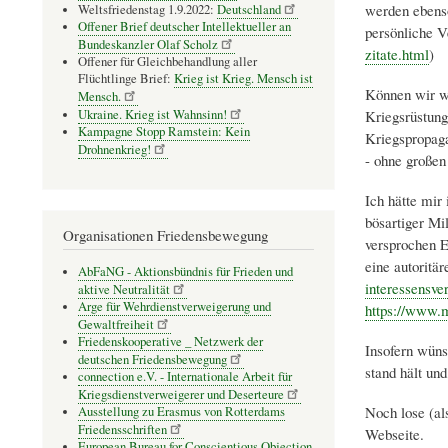
werden ebenso
Weltsfriedenstag 1.9.2022:
Deutschland
Offener Brief deutscher Intellektueller an
persönliche V
Bundeskanzler Olaf Scholz
zitate.html
)
Offener für Gleichbehandlung aller
Flüchtlinge Brief:
Krieg ist Krieg. Mensch ist
Können wir wi
Mensch.
Ukraine. Krieg ist Wahnsinn!
Kriegsrüstung 
Kampagne Stopp Ramstein: Kein
Kriegspropaga
Drohnenkrieg!
- ohne großen
Ich hätte mir
bösartiger Mi
Organisationen Friedensbewegung
versprochen E
eine autoritär
AbFaNG - Aktionsbündnis für Frieden und
interessensve
aktive Neutralität
Arge für Wehrdienstverweigerung und
https://www.m
Gewaltfreiheit
Friedenskooperative _ Netzwerk der
Insofern wüns
deutschen Friedensbewegung
stand hält un
connection e.V. - Inter­na­tio­nale Arbeit für
Kriegs­dienst­ver­wei­gerer und Deser­teure
Noch lose (al
Ausstellung zu Erasmus von Rotterdams
Friedensschriften
Webseite.
European Bureau for Conscientious Objection