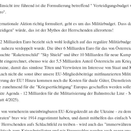
insicht irre führend ist die Formulierung betreffend " Verteidigungsbudget 
ro".
ernationale Aktion richtig formuliert, geht es um das Militärbudget. Dass d
teidigen" würde, das ist der Mythos der Herrschenden allerortens!
2 Milliarden Euro bezieht sich wohl lediglich auf das reguläre Militärbudge
 nahezu verdoppelt wurde. Die über 6 Milliarden Euro für das von Österreic
auchte "Raketenschild" "Sky Shield" und über 10 Milliarden für neue Kam
ht eingerechnet, ebenso wie der 5,5 Milliarden Anteil Österreichs am Krieg
aine, damit das sinnlose Töten und Verwüsten im Interesse von Staat und K
uch nicht die sonst über unsere EU-Mitgliedsbeiträge mitfinanzierten Milit
erung der EU! Hinzu kommen noch die Kosten für duale Güter, Dienstleist
ie zunehmend für die "Kriegsertüchtigung" Europas geschaffen werden soll
kte Agenda - 12 Milliarden für die Militarisierung der Bahnstrecke Linz - 
tt 4/2025).
von vorneherein uneinbringbaren EU-Kriegskredit an die Ukraine - zu dem 
aten" brav wie 1914 zugestimmt haben, und damit mithelfen das einfach Vo
r Herrschenden aufs Schlachtfeld zu treiben - wird auch das "immerwähren
aktisch zum Kriegsbeteiligten und wir Steuerzahler werden auch gegen uns