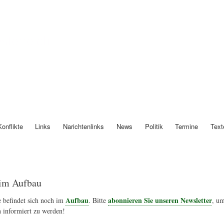
Direkt
zum
Inhalt
Österreich
Konflikte
Links
Narichtenlinks
News
Politik
Termine
Text
im Aufbau
Aufbau
abonnieren Sie unseren Newsletter
 befindet sich noch im
. Bitte
, um
 informiert zu werden!