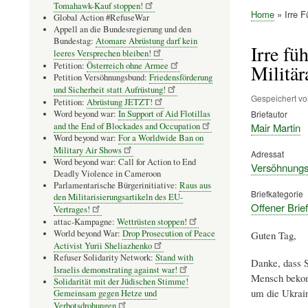
Tomahawk-Kauf stoppen!
Home
Irre F
Global Action #RefuseWar
Pfadnavig
Appell an die Bundesregierung und den
Bundestag:
Atomare Abrüstung darf kein
Irre fü
leeres Versprechen bleiben!
Petition:
Österreich ohne Armee
Militä
Petition Versöhnungsbund:
Friedensförderung
und Sicherheit statt Aufrüstung!
Gespeichert v
Petition:
Abrüstung JETZT!
Word beyond war:
In Support of Aid Flotillas
Briefautor
and the End of Blockades and Occupation
Mair Martin
Word beyond war:
For a Worldwide Ban on
Military Air Shows
Adressat
Word beyond war: Call for Action to End
Versöhnungsb
Deadly Violence in Cameroon
Parlamentarische Bürgerinitiative:
Raus aus
Briefkategorie
den Militarisierungsartikeln des EU-
Offener Brief
Vertrages!
attac-Kampagne:
Wettrüsten stoppen!
World beyond War:
Drop Prosecution of Peace
Guten Tag,
Activist Yurii Sheliazhenko
Refuser Solidarity Network:
Stand with
Danke, dass S
Israelis demonstrating against war!
Mensch bekomm
Solidarität mit der Jüdischen Stimme!
um die Ukrain
Gemeinsam gegen Hetze und
Verbotsdrohungen