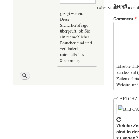
Betreff
Geben Sie die Zeichen ein, d
gezeigt werden.
Comment
Diese
Sicherheitsfrage
überprüft, ob Sie
ein menschlicher
Besucher sind und
verhindert
automatisches
Spamming.
Erlaubte HTM
<code> <ul t
Zeilenumbrüc
Website- und
CAPTCH
Welche Ze
sind in de
zu sehen?