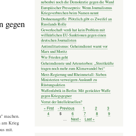
nebenbei noch die Demokratie gegen die Wand
Europäischer Pressepreis: Wenn Journalismus
Kriegsverbrechen beim Namen nennt
Drohnenangriffe: Plötzlich gibt es Zweifel an
en gegen
Russlands Rolle
Gewerkschaft verdi hat kein Problem mit
willkürlichen EU-Sanktionen gegen einen
deutschen Journalisten
Antimilitarismus: Geheimdienst warnt vor
Marx und Moritz
Wie Frieden geht
Geheimdienste und Artensterben: „Streitkräfte
tragen noch mehr zum Klimawandel bei“
Merz-Regierung und Rheinmetall: Sieben
Ministerien verweigern Auskunft zu
Rüstungsaktien
Waffenfabrik in Berlin: Mit gezückter Waffe
gegen Kriegsgegner
Verrat der Intellektuellen?
Erste
« First
Vorherige
‹ Previous
Seite
1
Seite
2
Seite
3
Seitennummerierung
Seite
Seite
Seite
4
Seite
6
Seite
7
Seite
8
Seite
9
Seite
5
en" machen.
…
Nächste
Next ›
Letzte
Last »
h am Krieg
Seite
Seite
as mit.