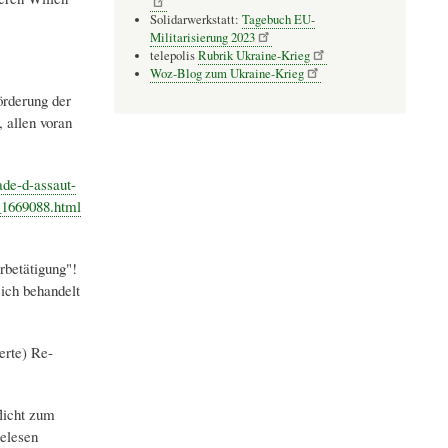
Solidarwerkstatt:
Tagebuch EU-
Militarisierung 2023
telepolis
Rubrik Ukraine-Krieg
Woz-Blog zum Ukraine-Krieg
örderung der
, allen voran
ade-d-assaut-
_1669088.html
rbetätigung"!
ich behandelt
erte) Re-
licht zum
elesen