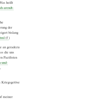
Was heißt
ah-arendt-
che
erung der
igert bislang
html
)
le an geradezu
ss die uns
n Pazifisten
n-und-
,
m Kriegsgetöse
uf meiner