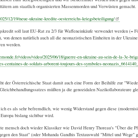
ttätern am staatlich organisierten Massenmorden und Verwüsten gemacht.
/2025/12/19/neue-ukraine-kredite-oesterreichs-kriegsbeteiligung/
kredit soll laut EU-Rat zu 2/3 für Waffeneinkäufe verwendet werden (= F
, von denen natürlich auch all die neonazistischen Einheiten in der Ukraine
eren werden.
emonde.fr/videos/video/2025/06/18/guerre-en-ukraine-au-sein-de-la-3e-brig
es-centaines-de-soldats-arborent-toujours-des-symboles-neonazis_6614140
ht der Österreichische Staat damit auch eine Form der Beihilfe zur "Wiede
Gleichbehandlungssatzes müßten ja die genozidalen Nazikollaborateure gle
e ich es als sehr befremdlich, wie wenig Widerstand gegen diese (modernisi
 Europa bislang sichtbar wird.
llte mensch doch wieder Klassiker wie David Henry Thoreau's "Über die Pf
egen den Staat" (oder Mohanda Gandhis Textauswahl "Mittel und Wege" g