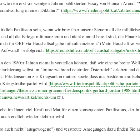
 wie den erst vor wenigen Jahren publizierten Essay von Hannah Arendt "
erantwortung in einer Diktatur?" (
https://www.friedenspolitik.at/zitate/hann
rklich Pazifisten sein, wenn wir brav über unsere Steuern all die militäris
und all die Kriege mitfinanzieren und nicht einmal bereit sind, die Finanzi
nda im ORF via Haushaltsabgabe mitzufinanzieren? (Mein Haushalt verwe
 Aufwand! - erfolgreich:
https://rechtshilfe.or.at/orf-haushaltsabgabe/index.
 in den 1980er Jahren niemals vorstellen können, daß wir eine so breite Wel
litarisierung selbst im "immerwährend neutralen Österreich" erleben und da
U Friedensunion zur Kriegsunion mutiert sowie dass aus basidemokratische
e Kriegstreiberpartei wird (
https://www.friedenspolitik.at/politische-parteie
rtretungen/thesen-zu-einer-gruenen-friedenspolitik-gerhard-jordan-1988.html
anova.news/artikel/rechts-um
).
che im Ihnen viel Kraft und Mut für einen konsequenten Pazifismus, der i
d auch endlich wieder sichtbar wird!
so auch nicht "ausgewogene") und verstreute Anregungen dazu finden Sie a