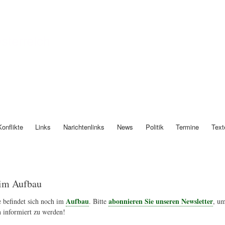
Direkt
zum
Inhalt
Österreich
Konflikte
Links
Narichtenlinks
News
Politik
Termine
Text
im Aufbau
Aufbau
abonnieren Sie unseren Newsletter
 befindet sich noch im
. Bitte
, um
 informiert zu werden!