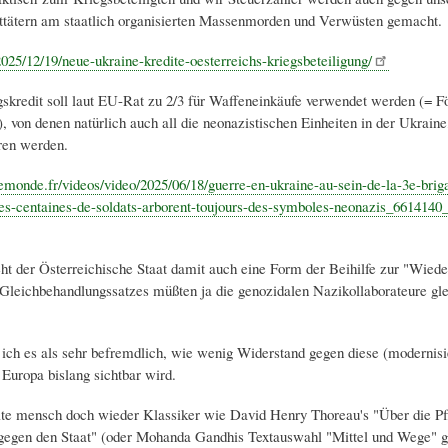
ttätern am staatlich organisierten Massenmorden und Verwüsten gemacht.
/2025/12/19/neue-ukraine-kredite-oesterreichs-kriegsbeteiligung/
kredit soll laut EU-Rat zu 2/3 für Waffeneinkäufe verwendet werden (= F
, von denen natürlich auch all die neonazistischen Einheiten in der Ukraine
eren werden.
emonde.fr/videos/video/2025/06/18/guerre-en-ukraine-au-sein-de-la-3e-brig
es-centaines-de-soldats-arborent-toujours-des-symboles-neonazis_6614140
ht der Österreichische Staat damit auch eine Form der Beihilfe zur "Wiede
Gleichbehandlungssatzes müßten ja die genozidalen Nazikollaborateure gle
e ich es als sehr befremdlich, wie wenig Widerstand gegen diese (modernisi
 Europa bislang sichtbar wird.
llte mensch doch wieder Klassiker wie David Henry Thoreau's "Über die Pf
egen den Staat" (oder Mohanda Gandhis Textauswahl "Mittel und Wege" g