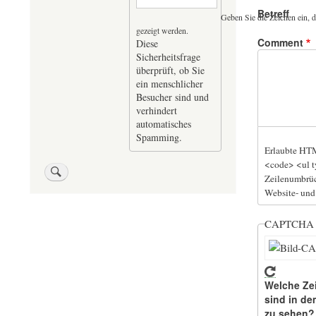
Betreff
Geben Sie die Zeichen ein, d
gezeigt werden.
Comment
Diese
Sicherheitsfrage
überprüft, ob Sie
ein menschlicher
Besucher sind und
verhindert
automatisches
Spamming.
Erlaubte HTM
<code> <ul t
Zeilenumbrüc
Website- und
CAPTCH
Welche Ze
sind in de
zu sehen?