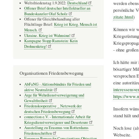
werden ebenso
Weltsfriedenstag 1.9.2022:
Deutschland
Offener Brief deutscher Intellektueller an
persönliche V
Bundeskanzler Olaf Scholz
zitate.html
)
Offener für Gleichbehandlung aller
Flüchtlinge Brief:
Krieg ist Krieg. Mensch ist
Können wir wi
Mensch.
Ukraine. Krieg ist Wahnsinn!
Kriegsrüstung 
Kampagne Stopp Ramstein: Kein
Kriegspropaga
Drohnenkrieg!
- ohne großen
Ich hätte mir
bösartiger Mi
Organisationen Friedensbewegung
versprochen E
eine autoritär
AbFaNG - Aktionsbündnis für Frieden und
interessensve
aktive Neutralität
Arge für Wehrdienstverweigerung und
https://www.m
Gewaltfreiheit
Friedenskooperative _ Netzwerk der
Insofern wüns
deutschen Friedensbewegung
stand hält un
connection e.V. - Inter­na­tio­nale Arbeit für
Kriegs­dienst­ver­wei­gerer und Deser­teure
Noch lose (al
Ausstellung zu Erasmus von Rotterdams
Friedensschriften
Webseite.
European Bureau for Conscientious Objection