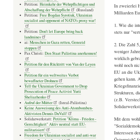
Petition:
Heimkehr der Wehrpflichtigen und
In zweierlei H
Abschaffung der Wehrpflicht
(Russland)
Milliarden Eu
Petition:
Free Bogdan Syrotiuk, Ukrainian
socialist and opponent of NATO's proxy war!
1. Wie die int
Petition:
Don’t let Europe bring back
stets nur "ver
landmines
ai:
Menschen in Gaza retten, Genozid
2. Die Zahl 5,
stoppen
weniger Jahre
Pax Christi:
Den Staat Palästina anerkennen!
wirklich gebr
Petition für den Rücktritt von Van der Leyen
wohl noch nic
EU an die Ukr
Petition für ein weltweites Verbot
gehen kann. A
bewaffneter Drohnen
Kriegsfinanzi
Tell the Ukrainian Government to Drop
Prosecution of Peace Activist Yurii
Strukturen, d
Sheliazhenko
(z.B. Verstec
Aufruf der Mütter
(Isreal-Palästina)
Solidarwerksta
Keine Ausweisung des Anti-Atombomben-
Aktivisten Dennis DuVall!
Mit dem wohl 
Solidarwerkstatt:
Petition "Klima - Frieden -
Gerechtigkeit" Aktiv neutral statt EU-
"Sozialdemokr
militarisiert!
Interessen de
Freedom for Ukrainian socialist and anti-war
Österreich" f