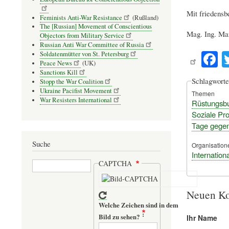
Mit friedens
Feminists Anti-War Resistance
(Rußland)
The [Russian] Movement of Conscientious
Mag. Ing. Ma
Objectors from Military Service
Russian Anti War Committee of Russia
F
Soldatenmütter von St. Petersburg
Peace News
(UK)
c
Sanctions Kill
Schlagworte
Stopp the War Coalition
b
Ukraine Pacifist Movement
Themen
o
War Resisters International
Rüstungsb
Soziale Pro
Tage gegen
Suche
Organisation
Internatio
Suche
CAPTCHA
Neuen Ko
Welche Zeichen sind in dem
Bild zu sehen?
Ihr Name