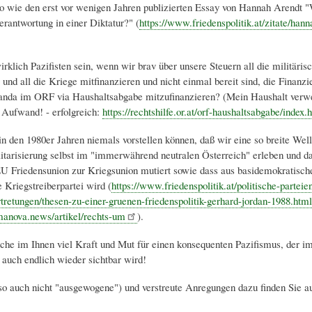
 wie den erst vor wenigen Jahren publizierten Essay von Hannah Arendt "
erantwortung in einer Diktatur?" (
https://www.friedenspolitik.at/zitate/hann
rklich Pazifisten sein, wenn wir brav über unsere Steuern all die militäris
und all die Kriege mitfinanzieren und nicht einmal bereit sind, die Finanzi
nda im ORF via Haushaltsabgabe mitzufinanzieren? (Mein Haushalt verwe
 Aufwand! - erfolgreich:
https://rechtshilfe.or.at/orf-haushaltsabgabe/index.
 in den 1980er Jahren niemals vorstellen können, daß wir eine so breite Wel
litarisierung selbst im "immerwährend neutralen Österreich" erleben und da
U Friedensunion zur Kriegsunion mutiert sowie dass aus basidemokratische
e Kriegstreiberpartei wird (
https://www.friedenspolitik.at/politische-parteie
rtretungen/thesen-zu-einer-gruenen-friedenspolitik-gerhard-jordan-1988.html
anova.news/artikel/rechts-um
).
che im Ihnen viel Kraft und Mut für einen konsequenten Pazifismus, der i
d auch endlich wieder sichtbar wird!
so auch nicht "ausgewogene") und verstreute Anregungen dazu finden Sie a