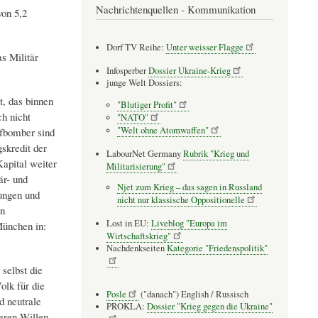
Nachrichtenquellen - Kommunikation
von 5,2
Dorf TV Reihe:
Unter weisser Flagge
as Militär
Infosperber
Dossier Ukraine-Krieg
junge Welt Dossiers:
t, das binnen
"Blutiger Profit"
h nicht
"NATO"
"Welt ohne Atomwaffen"
pfbomber sind
skredit der
LabourNet Germany
Rubrik "Krieg und
apital weiter
Militarisierung"
är- und
Njet zum Krieg – das sagen in Russland
ungen und
nicht nur klassische Oppositionelle
en
Lost in EU:
Liveblog "Europa im
München in:
Wirtschaftskrieg"
Nachdenkseiten
Kategorie "Friedenspolitik"
selbst die
lk für die
Posle
("danach") English / Russisch
d neutrale
PROKLA:
Dossier "Krieg gegen die Ukraine"
eren Willen