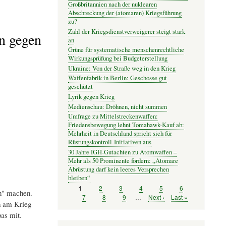
Großbritannien nach der nuklearen
Abschreckung der (atomaren) Kriegsführung
zu?
Zahl der Kriegsdienstverweigerer steigt stark
en gegen
an
Grüne für systematische menschenrechtliche
Wirkungsprüfung bei Budgeterstellung
Ukraine: Von der Straße weg in den Krieg
Waffenfabrik in Berlin: Geschosse gut
geschützt
Lyrik gegen Krieg
Medienschau: Dröhnen, nicht summen
Umfrage zu Mittelstreckenwaffen:
Friedensbewegung lehnt Tomahawk-Kauf ab:
Mehrheit in Deutschland spricht sich für
Rüstungskontroll-Initiativen aus
30 Jahre IGH-Gutachten zu Atomwaffen –
Mehr als 50 Prominente fordern: „Atomare
Abrüstung darf kein leeres Versprechen
bleiben“
Seite
2
Seite
3
Seite
4
Seite
5
Seite
6
Seite
1
en" machen.
Seitennummerierung
Seite
7
Seite
8
Seite
9
…
Nächste
Next ›
Letzte
Last »
h am Krieg
Seite
Seite
as mit.