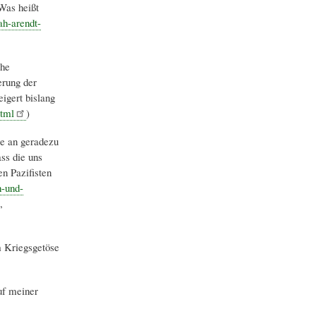
Was heißt
ah-arendt-
che
erung der
igert bislang
html
)
le an geradezu
ss die uns
n Pazifisten
n-und-
,
m Kriegsgetöse
uf meiner