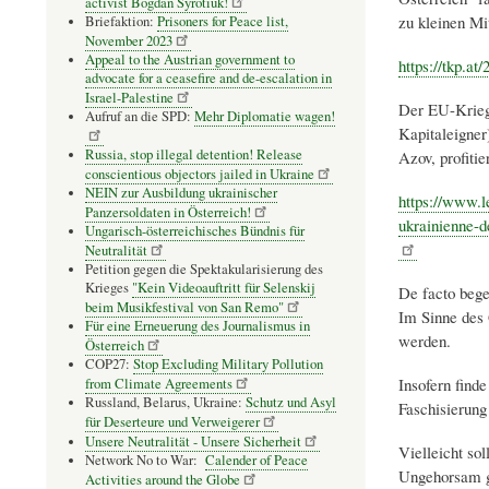
activist Bogdan Syrotiuk!
zu kleinen Mi
Briefaktion:
Prisoners for Peace list,
November 2023
Appeal to the Austrian government to
https://tkp.at
advocate for a ceasefire and de-escalation in
Israel-Palestine
Der EU-Kriegs
Aufruf an die SPD:
Mehr Diplomatie wagen!
Kapitaleigner)
Russia, stop illegal detention! Release
Azov, profiti
conscientious objectors jailed in Ukraine
NEIN zur Ausbildung ukrainischer
https://www.l
Panzersoldaten in Österreich!
ukrainienne-d
Ungarisch-österreichisches Bündnis für
Neutralität
Petition gegen die Spektakularisierung des
Krieges
"Kein Videoauftritt für Selenskij
De facto bege
beim Musikfestival von San Remo"
Im Sinne des 
Für eine Erneuerung des Journalismus in
werden.
Österreich
COP27:
Stop Excluding Military Pollution
Insofern find
from Climate Agreements
Russland, Belarus, Ukraine:
Schutz und Asyl
Faschisierung
für Deserteure und Verweigerer
Unsere Neutralität - Unsere Sicherheit
Vielleicht so
Network No to War:
Calender of Peace
Ungehorsam g
Activities around the Globe