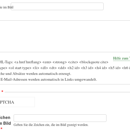
ie im Bild
Hilfe zum 
L-Tags: <a href hreflang> <em> <strong> <cite> <blockquote cite>
ype> <ol start type> <li> <dl> <dt> <dd> <h2 id> <h3 id> <h4 id> <h5 id> <h6 
he und Absätze werden automatisch erzeugt.
 E-Mail-Adressen werden automatisch in Links umgewandelt.
A
ichen
m Bild
Geben Sie die Zeichen ein, die im Bild gezeigt werden.