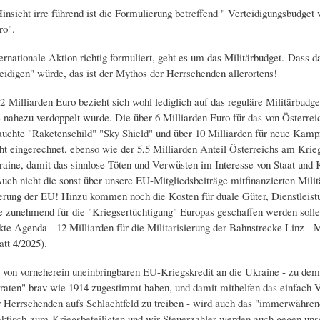
insicht irre führend ist die Formulierung betreffend " Verteidigungsbudget 
ro".
ernationale Aktion richtig formuliert, geht es um das Militärbudget. Dass d
teidigen" würde, das ist der Mythos der Herrschenden allerortens!
2 Milliarden Euro bezieht sich wohl lediglich auf das reguläre Militärbudge
 nahezu verdoppelt wurde. Die über 6 Milliarden Euro für das von Österreic
auchte "Raketenschild" "Sky Shield" und über 10 Milliarden für neue Kam
ht eingerechnet, ebenso wie der 5,5 Milliarden Anteil Österreichs am Krieg
aine, damit das sinnlose Töten und Verwüsten im Interesse von Staat und K
uch nicht die sonst über unsere EU-Mitgliedsbeiträge mitfinanzierten Milit
erung der EU! Hinzu kommen noch die Kosten für duale Güter, Dienstleist
ie zunehmend für die "Kriegsertüchtigung" Europas geschaffen werden soll
kte Agenda - 12 Milliarden für die Militarisierung der Bahnstrecke Linz - 
tt 4/2025).
von vorneherein uneinbringbaren EU-Kriegskredit an die Ukraine - zu dem 
aten" brav wie 1914 zugestimmt haben, und damit mithelfen das einfach Vo
r Herrschenden aufs Schlachtfeld zu treiben - wird auch das "immerwähren
aktisch zum Kriegsbeteiligten und wir Steuerzahler werden auch gegen uns