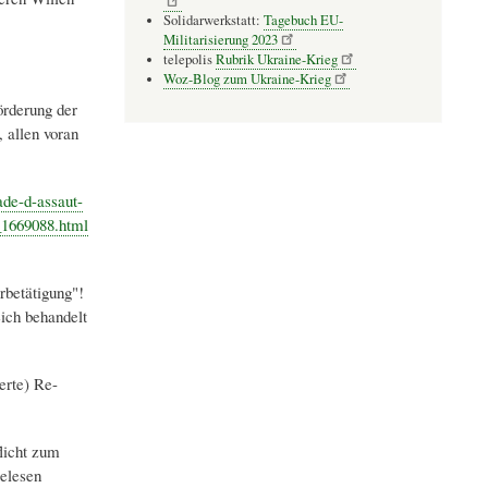
Solidarwerkstatt:
Tagebuch EU-
Militarisierung 2023
telepolis
Rubrik Ukraine-Krieg
Woz-Blog zum Ukraine-Krieg
örderung der
, allen voran
ade-d-assaut-
_1669088.html
rbetätigung"!
ich behandelt
erte) Re-
licht zum
elesen