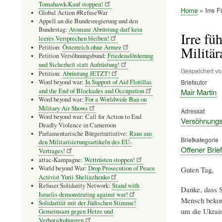
Tomahawk-Kauf stoppen!
Home
Irre F
Global Action #RefuseWar
Pfadnavig
Appell an die Bundesregierung und den
Bundestag:
Atomare Abrüstung darf kein
Irre fü
leeres Versprechen bleiben!
Petition:
Österreich ohne Armee
Militä
Petition Versöhnungsbund:
Friedensförderung
und Sicherheit statt Aufrüstung!
Gespeichert v
Petition:
Abrüstung JETZT!
Word beyond war:
In Support of Aid Flotillas
Briefautor
and the End of Blockades and Occupation
Mair Martin
Word beyond war:
For a Worldwide Ban on
Military Air Shows
Adressat
Word beyond war: Call for Action to End
Versöhnungsb
Deadly Violence in Cameroon
Parlamentarische Bürgerinitiative:
Raus aus
Briefkategorie
den Militarisierungsartikeln des EU-
Offener Brief
Vertrages!
attac-Kampagne:
Wettrüsten stoppen!
World beyond War:
Drop Prosecution of Peace
Guten Tag,
Activist Yurii Sheliazhenko
Refuser Solidarity Network:
Stand with
Danke, dass S
Israelis demonstrating against war!
Mensch bekomm
Solidarität mit der Jüdischen Stimme!
um die Ukrain
Gemeinsam gegen Hetze und
Verbotsdrohungen