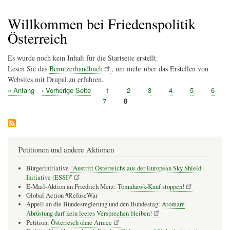
Pfadnavigation
Willkommen bei Friedenspolitik
Österreich
Es wurde noch kein Inhalt für die Startseite erstellt.
Lesen Sie das
Benutzerhandbuch
, um mehr über das Erstellen von
Websites mit Drupal zu erfahren.
Erste
« Anfang
Vorherige
‹ Vorherige Seite
Seite
1
Seite
2
Seite
3
Seite
4
Seite
5
Seite
6
Seitennummerierung
Seite
Seite
Seite
7
Seite
8
Petitionen und andere Aktionen
Bürgerinitiative
"Austritt Österreichs aus der European Sky Shield
Initiative (ESSI)"
E-Mail-Aktion an Friedrich Merz:
Tomahawk-Kauf stoppen!
Global Action #RefuseWar
Appell an die Bundesregierung und den Bundestag:
Atomare
Abrüstung darf kein leeres Versprechen bleiben!
Petition:
Österreich ohne Armee