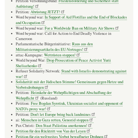
Petition Versöhnungsbund:
Friedensförderung und Sicherheit statt
Aufrüstung!
Petition:
Abrüstung JETZT!
Word beyond war:
In Support of Aid Flotillas and the End of Blockades
and Occupation
Word beyond war:
For a Worldwide Ban on Military Air Shows
Word beyond war: Call for Action to End Deadly Violence in
Cameroon
Parlamentarische Bürgerinitiative:
Raus aus den
Militarisierungsartikeln des EU-Vertrages!
attac-Kampagne:
Wettrüsten stoppen!
World beyond War:
Drop Prosecution of Peace Activist Yurii
Sheliazhenko
Refuser Solidarity Network:
Stand with Israelis demonstrating against
war!
Solidarität mit der Jüdischen Stimme! Gemeinsam gegen Hetze und
Verbotsdrohungen
Petition:
Heimkehr der Wehrpflichtigen und Abschaffung der
Wehrpflicht
(Russland)
Petition:
Free Bogdan Syrotiuk, Ukrainian socialist and opponent of
NATO's proxy war!
Petition:
Don’t let Europe bring back landmines
ai:
Menschen in Gaza retten, Genozid stoppen
Pax Christi:
Den Staat Palästina anerkennen!
Petition für den Rücktritt von Van der Leyen
Petition für ein weltweites Verbot bewaffneter Drohnen