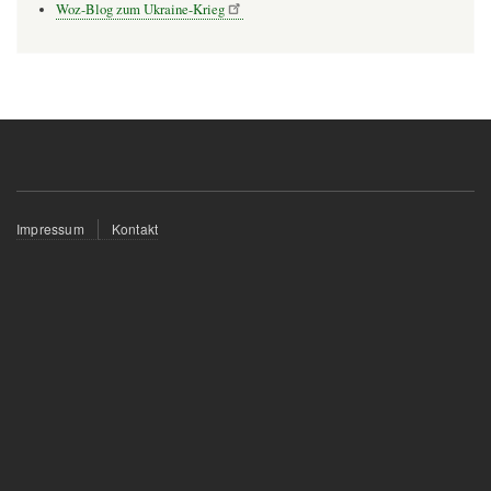
Woz-Blog zum Ukraine-Krieg
Fußzeilenmenü
Impressum
Kontakt