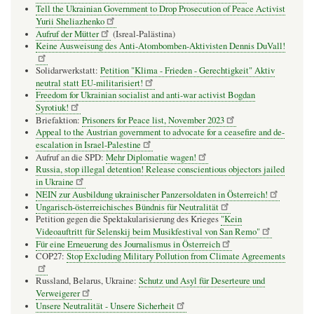
Tell the Ukrainian Government to Drop Prosecution of Peace Activist
Yurii Sheliazhenko
Aufruf der Mütter
(Isreal-Palästina)
Keine Ausweisung des Anti-Atombomben-Aktivisten Dennis DuVall!
Solidarwerkstatt:
Petition "Klima - Frieden - Gerechtigkeit" Aktiv
neutral statt EU-militarisiert!
Freedom for Ukrainian socialist and anti-war activist Bogdan
Syrotiuk!
Briefaktion:
Prisoners for Peace list, November 2023
Appeal to the Austrian government to advocate for a ceasefire and de-
escalation in Israel-Palestine
Aufruf an die SPD:
Mehr Diplomatie wagen!
Russia, stop illegal detention! Release conscientious objectors jailed
in Ukraine
NEIN zur Ausbildung ukrainischer Panzersoldaten in Österreich!
Ungarisch-österreichisches Bündnis für Neutralität
Petition gegen die Spektakularisierung des Krieges
"Kein
Videoauftritt für Selenskij beim Musikfestival von San Remo"
Für eine Erneuerung des Journalismus in Österreich
COP27:
Stop Excluding Military Pollution from Climate Agreements
Russland, Belarus, Ukraine:
Schutz und Asyl für Deserteure und
Verweigerer
Unsere Neutralität - Unsere Sicherheit