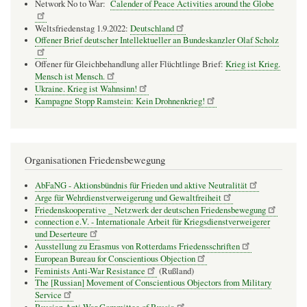
Network No to War:
Calender of Peace Activities around the Globe
Weltsfriedenstag 1.9.2022:
Deutschland
Offener Brief deutscher Intellektueller an Bundeskanzler Olaf Scholz
Offener für Gleichbehandlung aller Flüchtlinge Brief:
Krieg ist Krieg.
Mensch ist Mensch.
Ukraine. Krieg ist Wahnsinn!
Kampagne Stopp Ramstein: Kein Drohnenkrieg!
Organisationen Friedensbewegung
AbFaNG - Aktionsbündnis für Frieden und aktive Neutralität
Arge für Wehrdienstverweigerung und Gewaltfreiheit
Friedenskooperative _ Netzwerk der deutschen Friedensbewegung
connection e.V. - Inter­na­tio­nale Arbeit für Kriegs­dienst­ver­wei­gerer
und Deser­teure
Ausstellung zu Erasmus von Rotterdams Friedensschriften
European Bureau for Conscientious Objection
Feminists Anti-War Resistance
(Rußland)
The [Russian] Movement of Conscientious Objectors from Military
Service