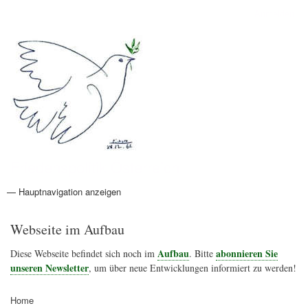
Direkt
Anmelden
Benutzermenü
zum
Inhalt
Friedenspolitik Österreich
— Hauptnavigation anzeigen
Hauptnavigation
Aktionen
Friedensbewegung
Friedensprojekte
Home
Konflikte
Links
Narichtenlinks
News
Politik
Termine
Texte
Kunst
Friedensexperten
Friedensforschung
Friedensinitiativen
Friedensnachrichten
Webseite im Aufbau
Aufbau
abonnieren Sie
Diese Webseite befindet sich noch im
. Bitte
unseren Newsletter
, um über neue Entwicklungen informiert zu werden!
Home