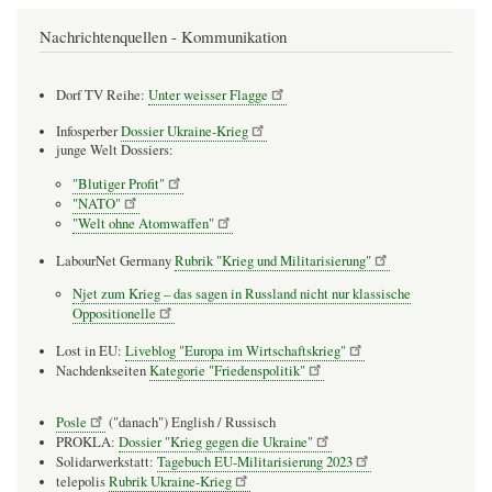
Nachrichtenquellen - Kommunikation
Dorf TV Reihe:
Unter weisser Flagge
Infosperber
Dossier Ukraine-Krieg
junge Welt Dossiers:
"Blutiger Profit"
"NATO"
"Welt ohne Atomwaffen"
LabourNet Germany
Rubrik "Krieg und Militarisierung"
Njet zum Krieg – das sagen in Russland nicht nur klassische
Oppositionelle
Lost in EU:
Liveblog "Europa im Wirtschaftskrieg"
Nachdenkseiten
Kategorie "Friedenspolitik"
Posle
("danach") English / Russisch
PROKLA:
Dossier "Krieg gegen die Ukraine"
Solidarwerkstatt:
Tagebuch EU-Militarisierung 2023
telepolis
Rubrik Ukraine-Krieg