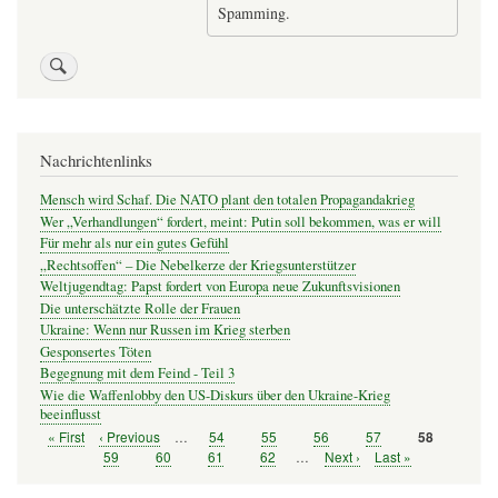
Spamming.
Nachrichtenlinks
Mensch wird Schaf. Die NATO plant den totalen Propagandakrieg
Wer „Verhandlungen“ fordert, meint: Putin soll bekommen, was er will
Für mehr als nur ein gutes Gefühl
„Rechtsoffen“ – Die Nebelkerze der Kriegsunterstützer
Weltjugendtag: Papst fordert von Europa neue Zukunftsvisionen
Die unterschätzte Rolle der Frauen
Ukraine: Wenn nur Russen im Krieg sterben
Gesponsertes Töten
Begegnung mit dem Feind - Teil 3
Wie die Waffenlobby den US-Diskurs über den Ukraine-Krieg
beeinflusst
Erste
« First
Vorherige
‹ Previous
…
Seite
54
Seite
55
Seite
56
Seite
57
Seite
58
Seitennummerierung
Seite
Seite
Seite
59
Seite
60
Seite
61
Seite
62
…
Nächste
Next ›
Letzte
Last »
Seite
Seite