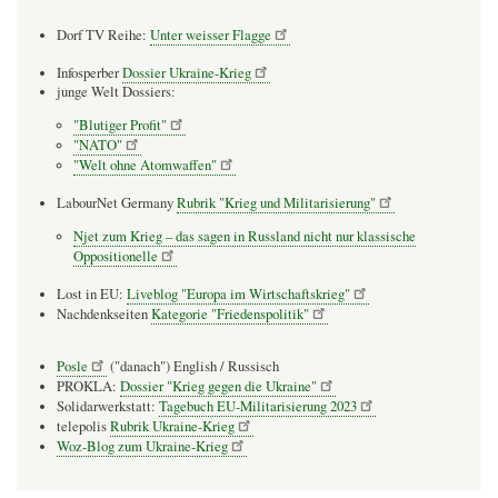
Dorf TV Reihe:
Unter weisser Flagge
Infosperber
Dossier Ukraine-Krieg
junge Welt Dossiers:
"Blutiger Profit"
"NATO"
"Welt ohne Atomwaffen"
LabourNet Germany
Rubrik "Krieg und Militarisierung"
Njet zum Krieg – das sagen in Russland nicht nur klassische
Oppositionelle
Lost in EU:
Liveblog "Europa im Wirtschaftskrieg"
Nachdenkseiten
Kategorie "Friedenspolitik"
Posle
("danach") English / Russisch
PROKLA:
Dossier "Krieg gegen die Ukraine"
Solidarwerkstatt:
Tagebuch EU-Militarisierung 2023
telepolis
Rubrik Ukraine-Krieg
Woz-Blog zum Ukraine-Krieg