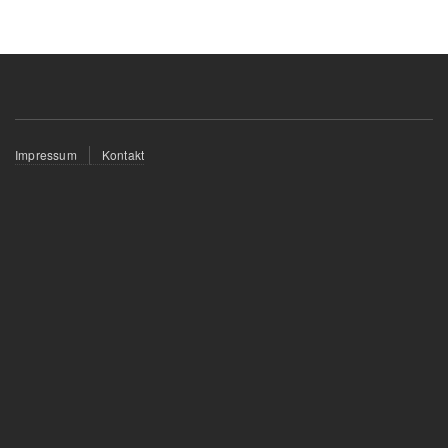
Fußzeilenmenü
Impressum
Kontakt