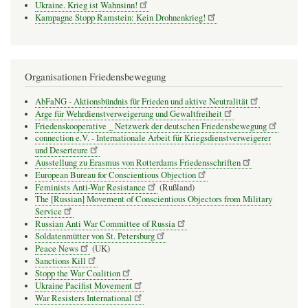
Ukraine. Krieg ist Wahnsinn!
Kampagne Stopp Ramstein: Kein Drohnenkrieg!
Organisationen Friedensbewegung
AbFaNG - Aktionsbündnis für Frieden und aktive Neutralität
Arge für Wehrdienstverweigerung und Gewaltfreiheit
Friedenskooperative _ Netzwerk der deutschen Friedensbewegung
connection e.V. - Inter­na­tio­nale Arbeit für Kriegs­dienst­ver­wei­gerer
und Deser­teure
Ausstellung zu Erasmus von Rotterdams Friedensschriften
European Bureau for Conscientious Objection
Feminists Anti-War Resistance
(Rußland)
The [Russian] Movement of Conscientious Objectors from Military
Service
Russian Anti War Committee of Russia
Soldatenmütter von St. Petersburg
Peace News
(UK)
Sanctions Kill
Stopp the War Coalition
Ukraine Pacifist Movement
War Resisters International