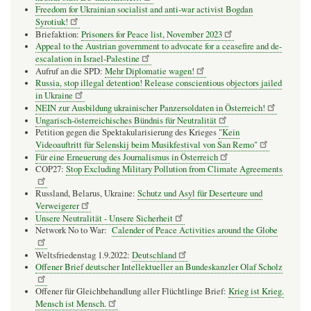
Freedom for Ukrainian socialist and anti-war activist Bogdan
Syrotiuk!
Briefaktion:
Prisoners for Peace list, November 2023
Appeal to the Austrian government to advocate for a ceasefire and de-
escalation in Israel-Palestine
Aufruf an die SPD:
Mehr Diplomatie wagen!
Russia, stop illegal detention! Release conscientious objectors jailed
in Ukraine
NEIN zur Ausbildung ukrainischer Panzersoldaten in Österreich!
Ungarisch-österreichisches Bündnis für Neutralität
Petition gegen die Spektakularisierung des Krieges
"Kein
Videoauftritt für Selenskij beim Musikfestival von San Remo"
Für eine Erneuerung des Journalismus in Österreich
COP27:
Stop Excluding Military Pollution from Climate Agreements
Russland, Belarus, Ukraine:
Schutz und Asyl für Deserteure und
Verweigerer
Unsere Neutralität - Unsere Sicherheit
Network No to War:
Calender of Peace Activities around the Globe
Weltsfriedenstag 1.9.2022:
Deutschland
Offener Brief deutscher Intellektueller an Bundeskanzler Olaf Scholz
Offener für Gleichbehandlung aller Flüchtlinge Brief:
Krieg ist Krieg.
Mensch ist Mensch.