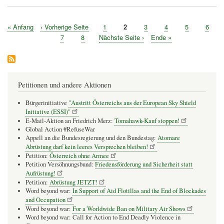
Erste
« Anfang
Vorherige
‹ Vorherige Seite
Seite
1
Seite
2
Seite
3
Seite
4
Seite
5
Seite
6
Seitennummerierung
Seite
Seite
Seite
7
Seite
8
Nächste
Nächste Seite ›
Letzte
Ende »
Seite
Seite
Petitionen und andere Aktionen
Bürgerinitiative
"Austritt Österreichs aus der European Sky Shield
Initiative (ESSI)"
E-Mail-Aktion an Friedrich Merz:
Tomahawk-Kauf stoppen!
Global Action #RefuseWar
Appell an die Bundesregierung und den Bundestag:
Atomare
Abrüstung darf kein leeres Versprechen bleiben!
Petition:
Österreich ohne Armee
Petition Versöhnungsbund:
Friedensförderung und Sicherheit statt
Aufrüstung!
Petition:
Abrüstung JETZT!
Word beyond war:
In Support of Aid Flotillas and the End of Blockades
and Occupation
Word beyond war:
For a Worldwide Ban on Military Air Shows
Word beyond war: Call for Action to End Deadly Violence in