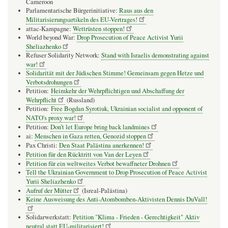
Cameroon
Parlamentarische Bürgerinitiative:
Raus aus den
Militarisierungsartikeln des EU-Vertrages!
attac-Kampagne:
Wettrüsten stoppen!
World beyond War:
Drop Prosecution of Peace Activist Yurii
Sheliazhenko
Refuser Solidarity Network:
Stand with Israelis demonstrating against
war!
Solidarität mit der Jüdischen Stimme! Gemeinsam gegen Hetze und
Verbotsdrohungen
Petition:
Heimkehr der Wehrpflichtigen und Abschaffung der
Wehrpflicht
(Russland)
Petition:
Free Bogdan Syrotiuk, Ukrainian socialist and opponent of
NATO's proxy war!
Petition:
Don’t let Europe bring back landmines
ai:
Menschen in Gaza retten, Genozid stoppen
Pax Christi:
Den Staat Palästina anerkennen!
Petition für den Rücktritt von Van der Leyen
Petition für ein weltweites Verbot bewaffneter Drohnen
Tell the Ukrainian Government to Drop Prosecution of Peace Activist
Yurii Sheliazhenko
Aufruf der Mütter
(Isreal-Palästina)
Keine Ausweisung des Anti-Atombomben-Aktivisten Dennis DuVall!
Solidarwerkstatt:
Petition "Klima - Frieden - Gerechtigkeit" Aktiv
neutral statt EU-militarisiert!