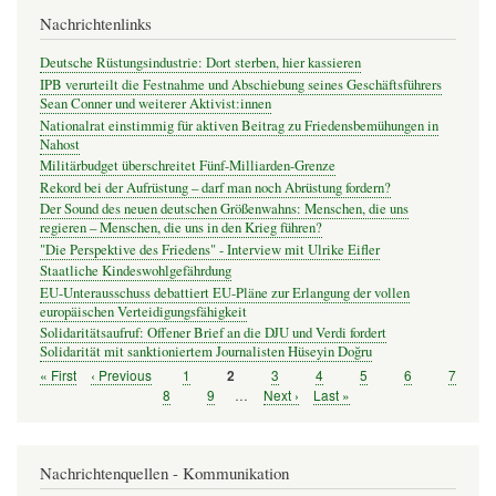
Nachrichtenlinks
Deutsche Rüstungsindustrie: Dort sterben, hier kassieren
IPB verurteilt die Festnahme und Abschiebung seines Geschäftsführers
Sean Conner und weiterer Aktivist:innen
Nationalrat einstimmig für aktiven Beitrag zu Friedensbemühungen in
Nahost
Militärbudget überschreitet Fünf-Milliarden-Grenze
Rekord bei der Aufrüstung – darf man noch Abrüstung fordern?
Der Sound des neuen deutschen Größenwahns: Menschen, die uns
regieren – Menschen, die uns in den Krieg führen?
"Die Perspektive des Friedens" - Interview mit Ulrike Eifler
Staatliche Kindeswohlgefährdung
EU-Unterausschuss debattiert EU-Pläne zur Erlangung der vollen
europäischen Verteidigungsfähigkeit
Solidaritätsaufruf: Offener Brief an die DJU und Verdi fordert
Solidarität mit sanktioniertem Journalisten Hüseyin Doğru
Erste
« First
Vorherige
‹ Previous
Seite
1
Seite
3
Seite
4
Seite
5
Seite
6
Seite
7
Seite
2
Seitennummerierung
Seite
Seite
Seite
8
Seite
9
…
Nächste
Next ›
Letzte
Last »
Seite
Seite
Nachrichtenquellen - Kommunikation