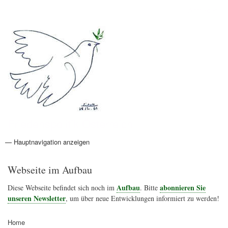
Direkt
Anmelden
Benutzermenü
zum
Inhalt
Friedenspolitik Österreich
— Hauptnavigation anzeigen
Hauptnavigation
Aktionen
Friedensbewegung
Friedensprojekte
Home
Konflikte
Links
Narichtenlinks
News
Politik
Termine
Texte
Kunst
Friedensexperten
Friedensforschung
Friedensinitiativen
Friedensnachrichten
Webseite im Aufbau
Aufbau
abonnieren Sie
Diese Webseite befindet sich noch im
. Bitte
unseren Newsletter
, um über neue Entwicklungen informiert zu werden!
Home