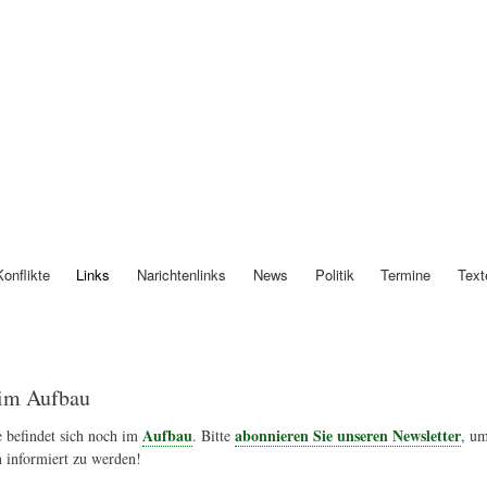
Direkt
zum
Inhalt
Österreich
Konflikte
Links
Narichtenlinks
News
Politik
Termine
Text
im Aufbau
Aufbau
abonnieren Sie unseren Newsletter
 befindet sich noch im
. Bitte
, um
 informiert zu werden!