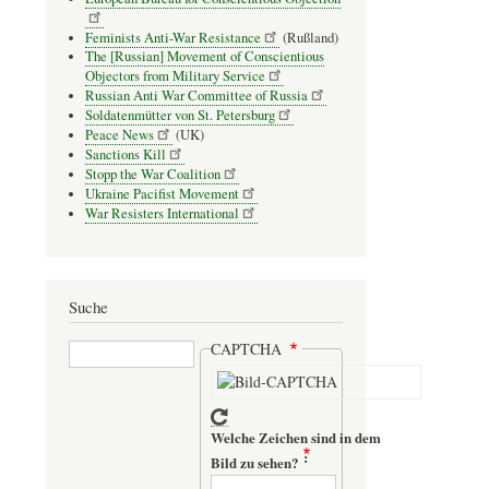
Feminists Anti-War Resistance
(Rußland)
The [Russian] Movement of Conscientious
Objectors from Military Service
Russian Anti War Committee of Russia
Soldatenmütter von St. Petersburg
Peace News
(UK)
Sanctions Kill
Stopp the War Coalition
Ukraine Pacifist Movement
War Resisters International
Suche
Suche
CAPTCHA
Welche Zeichen sind in dem
Bild zu sehen?