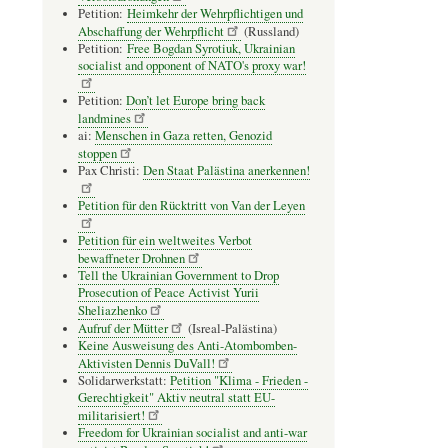
Petition:
Heimkehr der Wehrpflichtigen und
Abschaffung der Wehrpflicht
(Russland)
Petition:
Free Bogdan Syrotiuk, Ukrainian
socialist and opponent of NATO's proxy war!
Petition:
Don’t let Europe bring back
landmines
ai:
Menschen in Gaza retten, Genozid
stoppen
Pax Christi:
Den Staat Palästina anerkennen!
Petition für den Rücktritt von Van der Leyen
Petition für ein weltweites Verbot
bewaffneter Drohnen
Tell the Ukrainian Government to Drop
Prosecution of Peace Activist Yurii
Sheliazhenko
Aufruf der Mütter
(Isreal-Palästina)
Keine Ausweisung des Anti-Atombomben-
Aktivisten Dennis DuVall!
Solidarwerkstatt:
Petition "Klima - Frieden -
Gerechtigkeit" Aktiv neutral statt EU-
militarisiert!
Freedom for Ukrainian socialist and anti-war