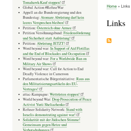
Tomahawk-Kauf stoppen!
Home
Links
Global Action #RefuseWar
Pfadnavig
Appell an die Bundesregierung und den
Bundestag:
Atomare Abrüstung darf kein
Links
leeres Versprechen bleiben!
Petition:
Österreich ohne Armee
Petition Versöhnungsbund:
Friedensförderung
und Sicherheit statt Aufrüstung!
Petition:
Abrüstung JETZT!
Word beyond war:
In Support of Aid Flotillas
and the End of Blockades and Occupation
Word beyond war:
For a Worldwide Ban on
Military Air Shows
Word beyond war: Call for Action to End
Deadly Violence in Cameroon
Parlamentarische Bürgerinitiative:
Raus aus
den Militarisierungsartikeln des EU-
Vertrages!
attac-Kampagne:
Wettrüsten stoppen!
World beyond War:
Drop Prosecution of Peace
Activist Yurii Sheliazhenko
Refuser Solidarity Network:
Stand with
Israelis demonstrating against war!
Solidarität mit der Jüdischen Stimme!
Gemeinsam gegen Hetze und
Verbotsdrohungen