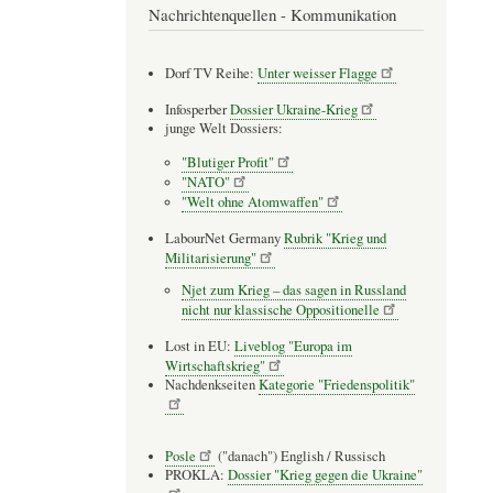
Nachrichtenquellen - Kommunikation
Dorf TV Reihe:
Unter weisser Flagge
Infosperber
Dossier Ukraine-Krieg
junge Welt Dossiers:
"Blutiger Profit"
"NATO"
"Welt ohne Atomwaffen"
LabourNet Germany
Rubrik "Krieg und
Militarisierung"
Njet zum Krieg – das sagen in Russland
nicht nur klassische Oppositionelle
Lost in EU:
Liveblog "Europa im
Wirtschaftskrieg"
Nachdenkseiten
Kategorie "Friedenspolitik"
Posle
("danach") English / Russisch
PROKLA:
Dossier "Krieg gegen die Ukraine"