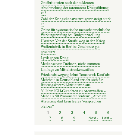
Großbritannien nach der nuklearen
Abschreckung der (atomaren) Kriegsführung
zu?
Zahl der Kriegsdienstverweigerer steigt stark
an
Grüne für systematische menschenrechtliche
Wirkungsprüfung bei Budgeterstellung
Ukraine: Von der Straße weg in den Krieg
Waffenfabrik in Berlin: Geschosse gut
geschützt
Lyrik gegen Krieg
Medienschau: Dröhnen, nicht summen
Umfrage zu Mittelstreckenwaffen:
Friedensbewegung lehnt Tomahawk-Kauf ab:
Mehrheit in Deutschland spricht sich für
Rüstungskontroll-Initiativen aus
30 Jahre IGH-Gutachten zu Atomwaffen –
Mehr als 50 Prominente fordern: „Atomare
Abrüstung darf kein leeres Versprechen
bleiben“
Seite
2
Seite
3
Seite
4
Seite
5
Seite
6
Seite
1
Seitennummerierung
Seite
7
Seite
8
Seite
9
…
Nächste
Next ›
Letzte
Last »
Seite
Seite