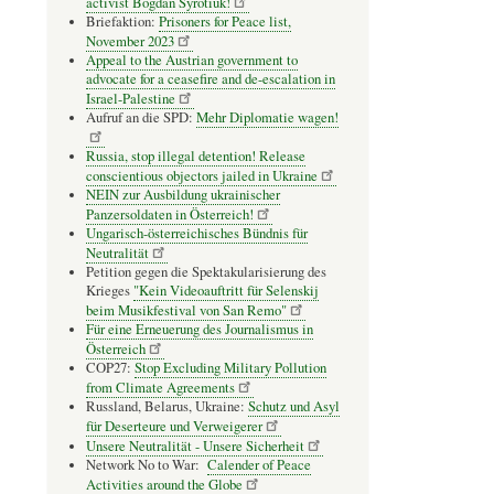
activist Bogdan Syrotiuk!
Briefaktion:
Prisoners for Peace list,
November 2023
Appeal to the Austrian government to
advocate for a ceasefire and de-escalation in
Israel-Palestine
Aufruf an die SPD:
Mehr Diplomatie wagen!
Russia, stop illegal detention! Release
conscientious objectors jailed in Ukraine
NEIN zur Ausbildung ukrainischer
Panzersoldaten in Österreich!
Ungarisch-österreichisches Bündnis für
Neutralität
Petition gegen die Spektakularisierung des
Krieges
"Kein Videoauftritt für Selenskij
beim Musikfestival von San Remo"
Für eine Erneuerung des Journalismus in
Österreich
COP27:
Stop Excluding Military Pollution
from Climate Agreements
Russland, Belarus, Ukraine:
Schutz und Asyl
für Deserteure und Verweigerer
Unsere Neutralität - Unsere Sicherheit
Network No to War:
Calender of Peace
Activities around the Globe