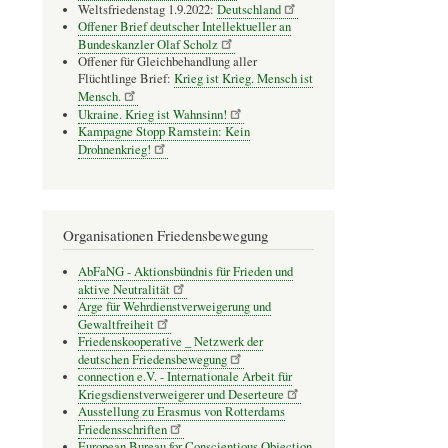
Weltsfriedenstag 1.9.2022:
Deutschland
Offener Brief deutscher Intellektueller an
Bundeskanzler Olaf Scholz
Offener für Gleichbehandlung aller
Flüchtlinge Brief:
Krieg ist Krieg. Mensch ist
Mensch.
Ukraine. Krieg ist Wahnsinn!
Kampagne Stopp Ramstein: Kein
Drohnenkrieg!
Organisationen Friedensbewegung
AbFaNG - Aktionsbündnis für Frieden und
aktive Neutralität
Arge für Wehrdienstverweigerung und
Gewaltfreiheit
Friedenskooperative _ Netzwerk der
deutschen Friedensbewegung
connection e.V. - Inter­na­tio­nale Arbeit für
Kriegs­dienst­ver­wei­gerer und Deser­teure
Ausstellung zu Erasmus von Rotterdams
Friedensschriften
European Bureau for Conscientious Objection