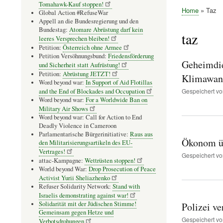
Tomahawk-Kauf stoppen!
Home
Taz
Global Action #RefuseWar
Pfadnavig
Appell an die Bundesregierung und den
Bundestag:
Atomare Abrüstung darf kein
taz
leeres Versprechen bleiben!
Petition:
Österreich ohne Armee
Petition Versöhnungsbund:
Friedensförderung
Geheimdie
und Sicherheit statt Aufrüstung!
Petition:
Abrüstung JETZT!
Klimawand
Word beyond war:
In Support of Aid Flotillas
Gespeichert v
and the End of Blockades and Occupation
Word beyond war:
For a Worldwide Ban on
Military Air Shows
Word beyond war: Call for Action to End
Deadly Violence in Cameroon
Parlamentarische Bürgerinitiative:
Raus aus
Ökonom üb
den Militarisierungsartikeln des EU-
Vertrages!
Gespeichert v
attac-Kampagne:
Wettrüsten stoppen!
World beyond War:
Drop Prosecution of Peace
Activist Yurii Sheliazhenko
Refuser Solidarity Network:
Stand with
Israelis demonstrating against war!
Solidarität mit der Jüdischen Stimme!
Polizei v
Gemeinsam gegen Hetze und
Gespeichert v
Verbotsdrohungen