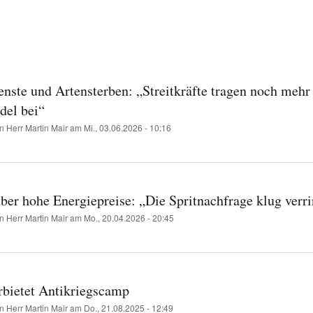
ation
nste und Artensterben: „Streitkräfte tragen noch meh
el bei“
on
Herr Martin Mair
am
Mi., 03.06.2026 - 10:16
er hohe Energiepreise: „Die Spritnachfrage klug verr
on
Herr Martin Mair
am
Mo., 20.04.2026 - 20:45
erbietet Antikriegscamp
on
Herr Martin Mair
am
Do., 21.08.2025 - 12:49