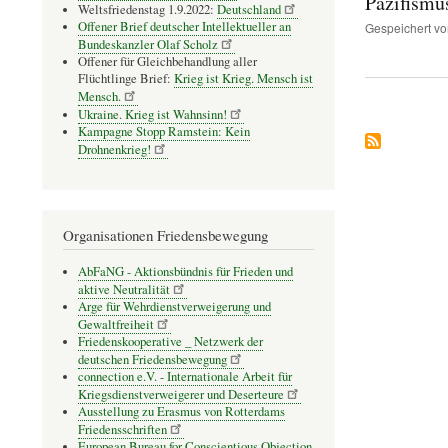
Pazifismu
Weltsfriedenstag 1.9.2022:
Deutschland
Offener Brief deutscher Intellektueller an
Gespeichert v
Bundeskanzler Olaf Scholz
Offener für Gleichbehandlung aller
Flüchtlinge Brief:
Krieg ist Krieg. Mensch ist
Mensch.
Ukraine. Krieg ist Wahnsinn!
Kampagne Stopp Ramstein: Kein
Drohnenkrieg!
Organisationen Friedensbewegung
AbFaNG - Aktionsbündnis für Frieden und
aktive Neutralität
Arge für Wehrdienstverweigerung und
Gewaltfreiheit
Friedenskooperative _ Netzwerk der
deutschen Friedensbewegung
connection e.V. - Inter­na­tio­nale Arbeit für
Kriegs­dienst­ver­wei­gerer und Deser­teure
Ausstellung zu Erasmus von Rotterdams
Friedensschriften
European Bureau for Conscientious Objection