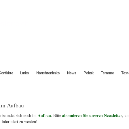
Direkt
zum
Inhalt
Österreich
Konflikte
Links
Narichtenlinks
News
Politik
Termine
Text
im Aufbau
Aufbau
abonnieren Sie unseren Newsletter
 befindet sich noch im
. Bitte
, um
 informiert zu werden!