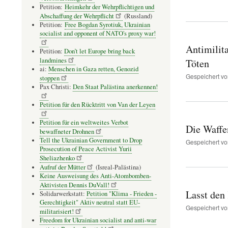
Petition:
Heimkehr der Wehrpflichtigen und
Abschaffung der Wehrpflicht
(Russland)
Petition:
Free Bogdan Syrotiuk, Ukrainian
socialist and opponent of NATO's proxy war!
Antimilit
Petition:
Don’t let Europe bring back
landmines
Töten
ai:
Menschen in Gaza retten, Genozid
Gespeichert v
stoppen
Pax Christi:
Den Staat Palästina anerkennen!
Petition für den Rücktritt von Van der Leyen
Petition für ein weltweites Verbot
Die Waffe
bewaffneter Drohnen
Tell the Ukrainian Government to Drop
Gespeichert v
Prosecution of Peace Activist Yurii
Sheliazhenko
Aufruf der Mütter
(Isreal-Palästina)
Keine Ausweisung des Anti-Atombomben-
Aktivisten Dennis DuVall!
Lasst den
Solidarwerkstatt:
Petition "Klima - Frieden -
Gerechtigkeit" Aktiv neutral statt EU-
Gespeichert v
militarisiert!
Freedom for Ukrainian socialist and anti-war