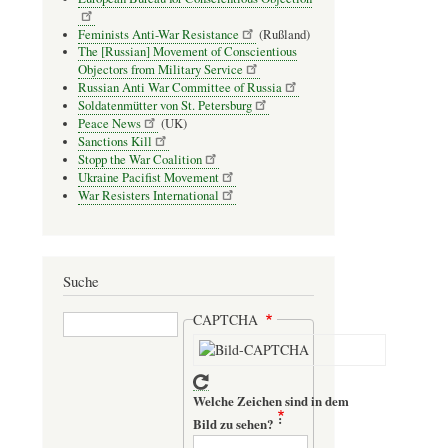
Feminists Anti-War Resistance
(Rußland)
The [Russian] Movement of Conscientious
Objectors from Military Service
Russian Anti War Committee of Russia
Soldatenmütter von St. Petersburg
Peace News
(UK)
Sanctions Kill
Stopp the War Coalition
Ukraine Pacifist Movement
War Resisters International
Suche
Suche
CAPTCHA
Welche Zeichen sind in dem
Bild zu sehen?