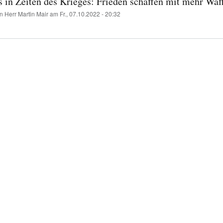
s in Zeiten des Krieges: Frieden schaffen mit mehr Waf
on
Herr Martin Mair
am
Fr., 07.10.2022 - 20:32