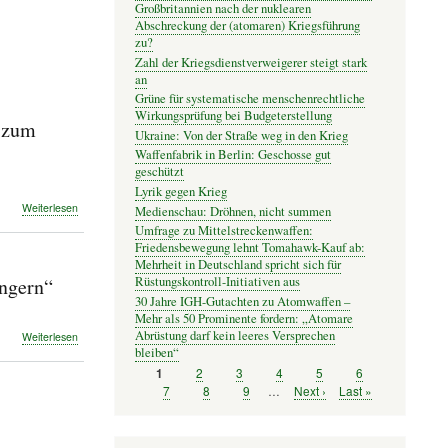
Großbritannien nach der nuklearen
Abschreckung der (atomaren) Kriegsführung
zu?
Zahl der Kriegsdienstverweigerer steigt stark
an
Grüne für systematische menschenrechtliche
Wirkungsprüfung bei Budgeterstellung
r zum
Ukraine: Von der Straße weg in den Krieg
Waffenfabrik in Berlin: Geschosse gut
geschützt
Lyrik gegen Krieg
über
Weiterlesen
Medienschau: Dröhnen, nicht summen
Geheimdienste
Umfrage zu Mittelstreckenwaffen:
und
Friedensbewegung lehnt Tomahawk-Kauf ab:
Artensterben:
Mehrheit in Deutschland spricht sich für
„Streitkräfte
Rüstungskontroll-Initiativen aus
ingern“
tragen
30 Jahre IGH-Gutachten zu Atomwaffen –
noch
Mehr als 50 Prominente fordern: „Atomare
mehr
Abrüstung darf kein leeres Versprechen
über
Weiterlesen
zum
bleiben“
Ökonom
Klimawandel
über
Seite
2
Seite
3
Seite
4
Seite
5
Seite
6
Seite
1
bei“
Seitennummerierung
hohe
Seite
7
Seite
8
Seite
9
…
Nächste
Next ›
Letzte
Last »
Energiepreise:
Seite
Seite
„Die
Spritnachfrage