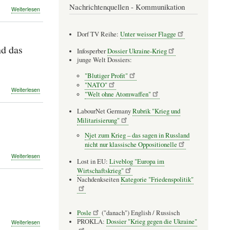
klug
Nachrichtenquellen - Kommunikation
über
Weiterlesen
verringern“
Polizei
verbietet
Dorf TV Reihe:
Unter weisser Flagge
Antikriegscamp
nd das
Infosperber
Dossier Ukraine-Krieg
junge Welt Dossiers:
"Blutiger Profit"
"NATO"
über
Weiterlesen
"Welt ohne Atomwaffen"
Antimilitaristische
Ausstellung:
LabourNet Germany
Rubrik "Krieg und
Ein
Militarisierung"
Museum
gegen
Njet zum Krieg – das sagen in Russland
den
nicht nur klassische Oppositionelle
Krieg
über
Weiterlesen
und
Lost in EU:
Liveblog "Europa im
Die
das
Wirtschaftskrieg"
Waffen
Töten
Nachdenkseiten
Kategorie "Friedenspolitik"
nieder!
Posle
("danach") English / Russisch
PROKLA:
Dossier "Krieg gegen die Ukraine"
über
Weiterlesen
Lasst