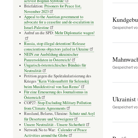
activist Bogdan Syrotiuk!
Briefaktion:
Prisoners for Peace list,
November 2023
Appeal to the Austrian government to
Kundgebun
advocate for a ceasefire and de-escalation in
Gespeichert v
Israel-Palestine
Aufruf an die SPD:
Mehr Diplomatie wagen!
Russia, stop illegal detention! Release
conscientious objectors jailed in Ukraine
NEIN zur Ausbildung ukrainischer
Mahnwache
Panzersoldaten in Österreich!
Ungarisch-österreichisches Bündnis für
Gespeichert v
Neutralität
Petition gegen die Spektakularisierung des
Krieges
"Kein Videoauftritt für Selenskij
beim Musikfestival von San Remo"
Für eine Erneuerung des Journalismus in
Österreich
Ukrainist 
COP27:
Stop Excluding Military Pollution
Gespeichert v
from Climate Agreements
Russland, Belarus, Ukraine:
Schutz und Asyl
für Deserteure und Verweigerer
Unsere Neutralität - Unsere Sicherheit
Network No to War:
Calender of Peace
Activities around the Globe