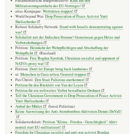
Parlamentarische Bürgerinitiative:
Raus aus den
Militarisierungsartikeln des EU-Vertrages!
attac-Kampagne:
Wettrüsten stoppen!
World beyond War:
Drop Prosecution of Peace Activist Yurii
Sheliazhenko
Refuser Solidarity Network:
Stand with Israelis demonstrating against
war!
Solidarität mit der Jüdischen Stimme! Gemeinsam gegen Hetze und
Verbotsdrohungen
Petition:
Heimkehr der Wehrpflichtigen und Abschaffung der
Wehrpflicht
(Russland)
Petition:
Free Bogdan Syrotiuk, Ukrainian socialist and opponent of
NATO's proxy war!
Petition:
Don’t let Europe bring back landmines
ai:
Menschen in Gaza retten, Genozid stoppen
Pax Christi:
Den Staat Palästina anerkennen!
Petition für den Rücktritt von Van der Leyen
Petition für ein weltweites Verbot bewaffneter Drohnen
Tell the Ukrainian Government to Drop Prosecution of Peace Activist
Yurii Sheliazhenko
Aufruf der Mütter
(Isreal-Palästina)
Keine Ausweisung des Anti-Atombomben-Aktivisten Dennis DuVall!
Solidarwerkstatt:
Petition "Klima - Frieden - Gerechtigkeit" Aktiv
neutral statt EU-militarisiert!
Freedom for Ukrainian socialist and anti-war activist Bogdan