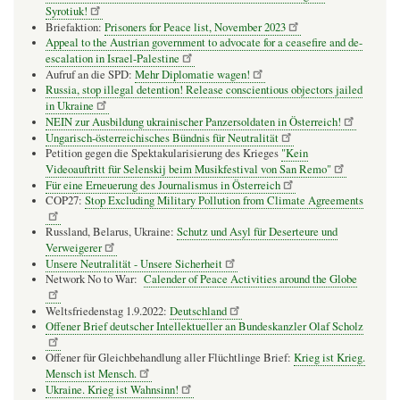
Syrotiuk!
Briefaktion:
Prisoners for Peace list, November 2023
Appeal to the Austrian government to advocate for a ceasefire and de-
escalation in Israel-Palestine
Aufruf an die SPD:
Mehr Diplomatie wagen!
Russia, stop illegal detention! Release conscientious objectors jailed
in Ukraine
NEIN zur Ausbildung ukrainischer Panzersoldaten in Österreich!
Ungarisch-österreichisches Bündnis für Neutralität
Petition gegen die Spektakularisierung des Krieges
"Kein
Videoauftritt für Selenskij beim Musikfestival von San Remo"
Für eine Erneuerung des Journalismus in Österreich
COP27:
Stop Excluding Military Pollution from Climate Agreements
Russland, Belarus, Ukraine:
Schutz und Asyl für Deserteure und
Verweigerer
Unsere Neutralität - Unsere Sicherheit
Network No to War:
Calender of Peace Activities around the Globe
Weltsfriedenstag 1.9.2022:
Deutschland
Offener Brief deutscher Intellektueller an Bundeskanzler Olaf Scholz
Offener für Gleichbehandlung aller Flüchtlinge Brief:
Krieg ist Krieg.
Mensch ist Mensch.
Ukraine. Krieg ist Wahnsinn!