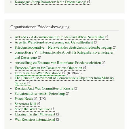
Kampagne Stopp Ramstein: Kein Drohnenkrieg!
Organisationen Friedensbewegung
AbFaNG - Aktionsbündnis für Frieden und aktive Neutralität
Arge für Wehrdienstverweigerung und Gewaltfreiheit
Friedenskooperative _ Netzwerk der deutschen Friedensbewegung
connection e.V. - Inter­na­tio­nale Arbeit für Kriegs­dienst­ver­wei­gerer
und Deser­teure
Ausstellung zu Erasmus von Rotterdams Friedensschriften
European Bureau for Conscientious Objection
Feminists Anti-War Resistance
(Rußland)
The [Russian] Movement of Conscientious Objectors from Military
Service
Russian Anti War Committee of Russia
Soldatenmütter von St. Petersburg
Peace News
(UK)
Sanctions Kill
Stopp the War Coalition
Ukraine Pacifist Movement
War Resisters International