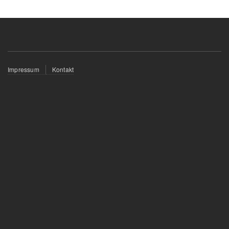
Fußzeilenmenü
Impressum
Kontakt