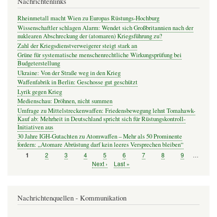
Nachrichtenlinks
Rheinmetall macht Wien zu Europas Rüstungs-Hochburg
Wissenschaftler schlagen Alarm: Wendet sich Großbritannien nach der
nuklearen Abschreckung der (atomaren) Kriegsführung zu?
Zahl der Kriegsdienstverweigerer steigt stark an
Grüne für systematische menschenrechtliche Wirkungsprüfung bei
Budgeterstellung
Ukraine: Von der Straße weg in den Krieg
Waffenfabrik in Berlin: Geschosse gut geschützt
Lyrik gegen Krieg
Medienschau: Dröhnen, nicht summen
Umfrage zu Mittelstreckenwaffen: Friedensbewegung lehnt Tomahawk-
Kauf ab: Mehrheit in Deutschland spricht sich für Rüstungskontroll-
Initiativen aus
30 Jahre IGH-Gutachten zu Atomwaffen – Mehr als 50 Prominente
fordern: „Atomare Abrüstung darf kein leeres Versprechen bleiben“
Seite
2
Seite
3
Seite
4
Seite
5
Seite
6
Seite
7
Seite
8
Seite
9
…
Seite
1
Seitennummerierung
Nächste
Next ›
Letzte
Last »
Seite
Seite
Nachrichtenquellen - Kommunikation