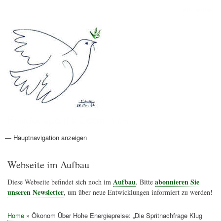
Direkt
Anmelden
Benutzermenü
zum
Inhalt
Friedenspolitik Österreich
— Hauptnavigation anzeigen
Hauptnavigation
Aktionen
Friedensbewegung
Friedensprojekte
Home
Konflikte
Links
Narichtenlinks
News
Politik
Termine
Texte
Kunst
Friedensexperten
Friedensforschung
Friedensinitiativen
Friedensnachrichten
Webseite im Aufbau
Aufbau
abonnieren Sie
Diese Webseite befindet sich noch im
. Bitte
unseren Newsletter
, um über neue Entwicklungen informiert zu werden!
Home
Ökonom Über Hohe Energiepreise: „Die Spritnachfrage Klug