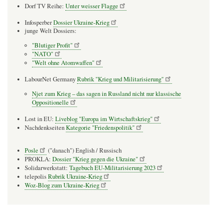
Dorf TV Reihe:
Unter weisser Flagge
Infosperber
Dossier Ukraine-Krieg
junge Welt Dossiers:
"Blutiger Profit"
"NATO"
"Welt ohne Atomwaffen"
LabourNet Germany
Rubrik "Krieg und Militarisierung"
Njet zum Krieg – das sagen in Russland nicht nur klassische
Oppositionelle
Lost in EU:
Liveblog "Europa im Wirtschaftskrieg"
Nachdenkseiten
Kategorie "Friedenspolitik"
Posle
("danach") English / Russisch
PROKLA:
Dossier "Krieg gegen die Ukraine"
Solidarwerkstatt:
Tagebuch EU-Militarisierung 2023
telepolis
Rubrik Ukraine-Krieg
Woz-Blog zum Ukraine-Krieg