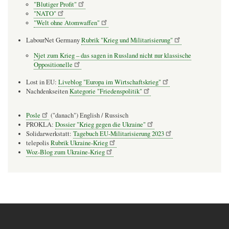
"Blutiger Profit"
"NATO"
"Welt ohne Atomwaffen"
LabourNet Germany
Rubrik "Krieg und Militarisierung"
Njet zum Krieg – das sagen in Russland nicht nur klassische
Oppositionelle
Lost in EU:
Liveblog "Europa im Wirtschaftskrieg"
Nachdenkseiten
Kategorie "Friedenspolitik"
Posle
("danach") English / Russisch
PROKLA:
Dossier "Krieg gegen die Ukraine"
Solidarwerkstatt:
Tagebuch EU-Militarisierung 2023
telepolis
Rubrik Ukraine-Krieg
Woz-Blog zum Ukraine-Krieg