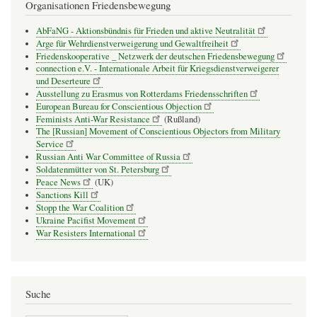
Organisationen Friedensbewegung
AbFaNG - Aktionsbündnis für Frieden und aktive Neutralität
Arge für Wehrdienstverweigerung und Gewaltfreiheit
Friedenskooperative _ Netzwerk der deutschen Friedensbewegung
connection e.V. - Inter­na­tio­nale Arbeit für Kriegs­dienst­ver­wei­gerer
und Deser­teure
Ausstellung zu Erasmus von Rotterdams Friedensschriften
European Bureau for Conscientious Objection
Feminists Anti-War Resistance
(Rußland)
The [Russian] Movement of Conscientious Objectors from Military
Service
Russian Anti War Committee of Russia
Soldatenmütter von St. Petersburg
Peace News
(UK)
Sanctions Kill
Stopp the War Coalition
Ukraine Pacifist Movement
War Resisters International
Suche