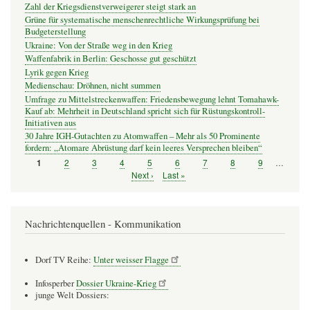
Zahl der Kriegsdienstverweigerer steigt stark an
Grüne für systematische menschenrechtliche Wirkungsprüfung bei
Budgeterstellung
Ukraine: Von der Straße weg in den Krieg
Waffenfabrik in Berlin: Geschosse gut geschützt
Lyrik gegen Krieg
Medienschau: Dröhnen, nicht summen
Umfrage zu Mittelstreckenwaffen: Friedensbewegung lehnt Tomahawk-
Kauf ab: Mehrheit in Deutschland spricht sich für Rüstungskontroll-
Initiativen aus
30 Jahre IGH-Gutachten zu Atomwaffen – Mehr als 50 Prominente
fordern: „Atomare Abrüstung darf kein leeres Versprechen bleiben“
Seite
2
Seite
3
Seite
4
Seite
5
Seite
6
Seite
7
Seite
8
Seite
9
…
Seite
1
Seitennummerierung
Nächste
Next ›
Letzte
Last »
Seite
Seite
Nachrichtenquellen - Kommunikation
Dorf TV Reihe:
Unter weisser Flagge
Infosperber
Dossier Ukraine-Krieg
junge Welt Dossiers: