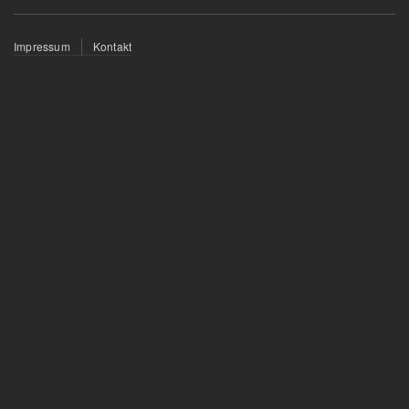
Fußzeilenmenü
Impressum
Kontakt