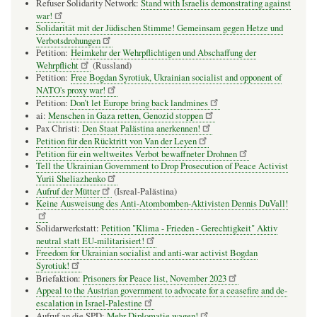
Refuser Solidarity Network:
Stand with Israelis demonstrating against
war!
Solidarität mit der Jüdischen Stimme! Gemeinsam gegen Hetze und
Verbotsdrohungen
Petition:
Heimkehr der Wehrpflichtigen und Abschaffung der
Wehrpflicht
(Russland)
Petition:
Free Bogdan Syrotiuk, Ukrainian socialist and opponent of
NATO's proxy war!
Petition:
Don’t let Europe bring back landmines
ai:
Menschen in Gaza retten, Genozid stoppen
Pax Christi:
Den Staat Palästina anerkennen!
Petition für den Rücktritt von Van der Leyen
Petition für ein weltweites Verbot bewaffneter Drohnen
Tell the Ukrainian Government to Drop Prosecution of Peace Activist
Yurii Sheliazhenko
Aufruf der Mütter
(Isreal-Palästina)
Keine Ausweisung des Anti-Atombomben-Aktivisten Dennis DuVall!
Solidarwerkstatt:
Petition "Klima - Frieden - Gerechtigkeit" Aktiv
neutral statt EU-militarisiert!
Freedom for Ukrainian socialist and anti-war activist Bogdan
Syrotiuk!
Briefaktion:
Prisoners for Peace list, November 2023
Appeal to the Austrian government to advocate for a ceasefire and de-
escalation in Israel-Palestine
Aufruf an die SPD:
Mehr Diplomatie wagen!