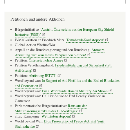
Petitionen und andere Aktionen
Bürgerinitiative
"Austritt Österreichs aus der European Sky Shield
Initiative (ESSI)"
E-Mail-Aktion an Friedrich Merz:
Tomahawk-Kauf stoppen!
Global Action #RefuseWar
Appell an die Bundesregierung und den Bundestag:
Atomare
Abrüstung darf kein leeres Versprechen bleiben!
Petition:
Österreich ohne Armee
Petition Versöhnungsbund:
Friedensförderung und Sicherheit statt
Aufrüstung!
Petition:
Abrüstung JETZT!
Word beyond war:
In Support of Aid Flotillas and the End of Blockades
and Occupation
Word beyond war:
For a Worldwide Ban on Military Air Shows
Word beyond war: Call for Action to End Deadly Violence in
Cameroon
Parlamentarische Bürgerinitiative:
Raus aus den
Militarisierungsartikeln des EU-Vertrages!
attac-Kampagne:
Wettrüsten stoppen!
World beyond War:
Drop Prosecution of Peace Activist Yurii
Sheliazhenko