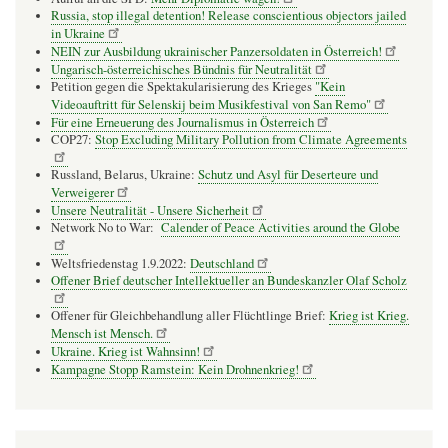
Russia, stop illegal detention! Release conscientious objectors jailed
in Ukraine
NEIN zur Ausbildung ukrainischer Panzersoldaten in Österreich!
Ungarisch-österreichisches Bündnis für Neutralität
Petition gegen die Spektakularisierung des Krieges
"Kein
Videoauftritt für Selenskij beim Musikfestival von San Remo"
Für eine Erneuerung des Journalismus in Österreich
COP27:
Stop Excluding Military Pollution from Climate Agreements
Russland, Belarus, Ukraine:
Schutz und Asyl für Deserteure und
Verweigerer
Unsere Neutralität - Unsere Sicherheit
Network No to War:
Calender of Peace Activities around the Globe
Weltsfriedenstag 1.9.2022:
Deutschland
Offener Brief deutscher Intellektueller an Bundeskanzler Olaf Scholz
Offener für Gleichbehandlung aller Flüchtlinge Brief:
Krieg ist Krieg.
Mensch ist Mensch.
Ukraine. Krieg ist Wahnsinn!
Kampagne Stopp Ramstein: Kein Drohnenkrieg!