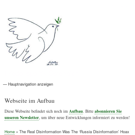
Direkt
Anmelden
Benutzermenü
zum
Inhalt
Friedenspolitik Österreich
— Hauptnavigation anzeigen
Hauptnavigation
Aktionen
Friedensbewegung
Friedensprojekte
Home
Konflikte
Links
Narichtenlinks
News
Politik
Termine
Texte
Kunst
Friedensexperten
Friedensforschung
Friedensinitiativen
Friedensnachrichten
Webseite im Aufbau
Aufbau
abonnieren Sie
Diese Webseite befindet sich noch im
. Bitte
unseren Newsletter
, um über neue Entwicklungen informiert zu werden!
Home
The Real Disinformation Was The ‘Russia Disinformation’ Hoax