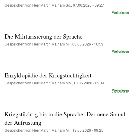
Men
Gespeichert von
Herr Martin Mair
am
So., 07.06.2026 - 09:27
die
uns
übe
Weiterlesen
regi
Droh
–
Plöt
Men
gibt
die
es
Die Militarisierung der Sprache
uns
Zwei
in
an
Gespeichert von
Herr Martin Mair
am
Mi., 03.06.2026 - 16:59
den
Rus
übe
Weiterlesen
Krie
Roll
Die
füh
Mili
der
Spr
Enzyklopädie der Kriegstüchtigkeit
Gespeichert von
Herr Martin Mair
am
Mo., 18.05.2026 - 09:14
übe
Weiterlesen
Enz
der
Krie
Kriegstüchtig bis in die Sprache: Der neue Sound
der Aufrüstung
Gespeichert von
Herr Martin Mair
am
Mi., 13.05.2026 - 09:25