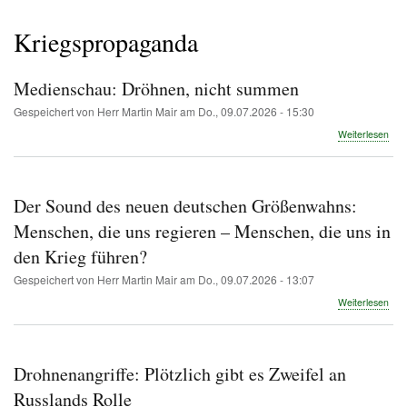
Pfadnavigation
Kriegspropaganda
Medienschau: Dröhnen, nicht summen
Gespeichert von
Herr Martin Mair
am
Do., 09.07.2026 - 15:30
übe
Weiterlesen
Med
Drö
nich
su
Der Sound des neuen deutschen Größenwahns:
Menschen, die uns regieren – Menschen, die uns in
den Krieg führen?
Gespeichert von
Herr Martin Mair
am
Do., 09.07.2026 - 13:07
übe
Weiterlesen
Der
Sou
des
neu
Drohnenangriffe: Plötzlich gibt es Zweifel an
deu
Grö
Russlands Rolle