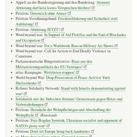
Appell an die Bundesregierung und den Bundestag:
Atomare
Abrüstung darf kein leeres Versprechen bleiben!
Petition:
Österreich ohne Armee
Petition Versöhnungsbund:
Friedensförderung und Sicherheit statt
Aufrüstung!
Petition:
Abrüstung JETZT!
Word beyond war:
In Support of Aid Flotillas and the End of Blockades
and Occupation
Word beyond war:
For a Worldwide Ban on Military Air Shows
Word beyond war: Call for Action to End Deadly Violence in
Cameroon
Parlamentarische Bürgerinitiative:
Raus aus den
Militarisierungsartikeln des EU-Vertrages!
attac-Kampagne:
Wettrüsten stoppen!
World beyond War:
Drop Prosecution of Peace Activist Yurii
Sheliazhenko
Refuser Solidarity Network:
Stand with Israelis demonstrating against
war!
Solidarität mit der Jüdischen Stimme! Gemeinsam gegen Hetze und
Verbotsdrohungen
Petition:
Heimkehr der Wehrpflichtigen und Abschaffung der
Wehrpflicht
(Russland)
Petition:
Free Bogdan Syrotiuk, Ukrainian socialist and opponent of
NATO's proxy war!
Petition:
Don’t let Europe bring back landmines
ai:
Menschen in Gaza retten, Genozid stoppen