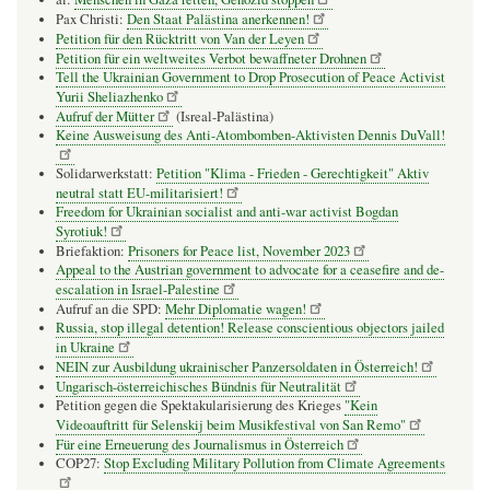
Pax Christi:
Den Staat Palästina anerkennen!
Petition für den Rücktritt von Van der Leyen
Petition für ein weltweites Verbot bewaffneter Drohnen
Tell the Ukrainian Government to Drop Prosecution of Peace Activist
Yurii Sheliazhenko
Aufruf der Mütter
(Isreal-Palästina)
Keine Ausweisung des Anti-Atombomben-Aktivisten Dennis DuVall!
Solidarwerkstatt:
Petition "Klima - Frieden - Gerechtigkeit" Aktiv
neutral statt EU-militarisiert!
Freedom for Ukrainian socialist and anti-war activist Bogdan
Syrotiuk!
Briefaktion:
Prisoners for Peace list, November 2023
Appeal to the Austrian government to advocate for a ceasefire and de-
escalation in Israel-Palestine
Aufruf an die SPD:
Mehr Diplomatie wagen!
Russia, stop illegal detention! Release conscientious objectors jailed
in Ukraine
NEIN zur Ausbildung ukrainischer Panzersoldaten in Österreich!
Ungarisch-österreichisches Bündnis für Neutralität
Petition gegen die Spektakularisierung des Krieges
"Kein
Videoauftritt für Selenskij beim Musikfestival von San Remo"
Für eine Erneuerung des Journalismus in Österreich
COP27:
Stop Excluding Military Pollution from Climate Agreements