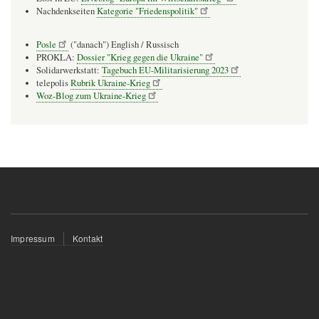
Nachdenkseiten
Kategorie "Friedenspolitik"
Posle
("danach") English / Russisch
PROKLA:
Dossier "Krieg gegen die Ukraine"
Solidarwerkstatt:
Tagebuch EU-Militarisierung 2023
telepolis
Rubrik Ukraine-Krieg
Woz-Blog zum Ukraine-Krieg
Fußzeilenmenü
Impressum
Kontakt