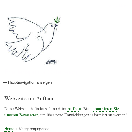
Direkt
Anmelden
Benutzermenü
zum
Inhalt
Friedenspolitik Österreich
— Hauptnavigation anzeigen
Hauptnavigation
Aktionen
Friedensbewegung
Friedensprojekte
Home
Konflikte
Links
Narichtenlinks
News
Politik
Termine
Texte
Kunst
Friedensexperten
Friedensforschung
Friedensinitiativen
Friedensnachrichten
Webseite im Aufbau
Aufbau
abonnieren Sie
Diese Webseite befindet sich noch im
. Bitte
unseren Newsletter
, um über neue Entwicklungen informiert zu werden!
Home
Kriegspropaganda