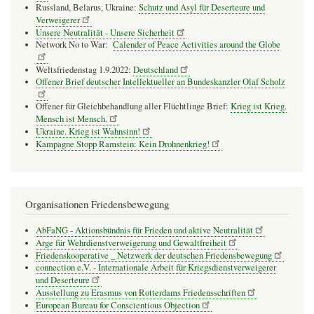
Russland, Belarus, Ukraine:
Schutz und Asyl für Deserteure und
Verweigerer
Unsere Neutralität - Unsere Sicherheit
Network No to War:
Calender of Peace Activities around the Globe
Weltsfriedenstag 1.9.2022:
Deutschland
Offener Brief deutscher Intellektueller an Bundeskanzler Olaf Scholz
Offener für Gleichbehandlung aller Flüchtlinge Brief:
Krieg ist Krieg.
Mensch ist Mensch.
Ukraine. Krieg ist Wahnsinn!
Kampagne Stopp Ramstein: Kein Drohnenkrieg!
Organisationen Friedensbewegung
AbFaNG - Aktionsbündnis für Frieden und aktive Neutralität
Arge für Wehrdienstverweigerung und Gewaltfreiheit
Friedenskooperative _ Netzwerk der deutschen Friedensbewegung
connection e.V. - Inter­na­tio­nale Arbeit für Kriegs­dienst­ver­wei­gerer
und Deser­teure
Ausstellung zu Erasmus von Rotterdams Friedensschriften
European Bureau for Conscientious Objection