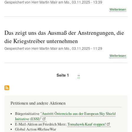
Gespeichert von
Herr Martin Mair
am
Mo., 03.11.2025 - 13:39
Sich
Mani
übe
Weiterlesen
dur
Die
vers
Kris
Spr
des
Wes
Das zeigt uns das Ausmaß der Anstrengungen, die
und
der
die Kriegstreiber unternehmen
Kam
Gespeichert von
Herr Martin Mair
am
Mo., 03.11.2025 - 11:29
um
das
übe
Weiterlesen
öffe
Das
Bew
zeig
uns
Seite 1
Nächste
››
das
Seitennummerierung
Seite
Aus
der
Ans
die
die
Petitionen und andere Aktionen
Krie
unt
Bürgerinitiative
"Austritt Österreichs aus der European Sky Shield
Initiative (ESSI)"
E-Mail-Aktion an Friedrich Merz:
Tomahawk-Kauf stoppen!
Global Action #RefuseWar