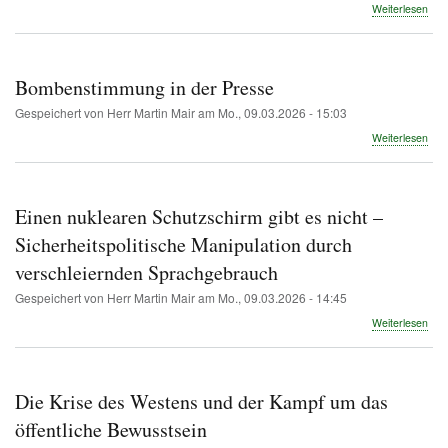
übe
Weiterlesen
Krie
bis
in
die
Bombenstimmung in der Presse
Spr
Der
Gespeichert von
Herr Martin Mair
am
Mo., 09.03.2026 - 15:03
neu
übe
Weiterlesen
Sou
Bom
der
in
Auf
der
Pre
Einen nuklearen Schutzschirm gibt es nicht –
Sicherheitspolitische Manipulation durch
verschleiernden Sprachgebrauch
Gespeichert von
Herr Martin Mair
am
Mo., 09.03.2026 - 14:45
übe
Weiterlesen
Ein
nuk
Sch
gibt
Die Krise des Westens und der Kampf um das
es
nich
öffentliche Bewusstsein
–