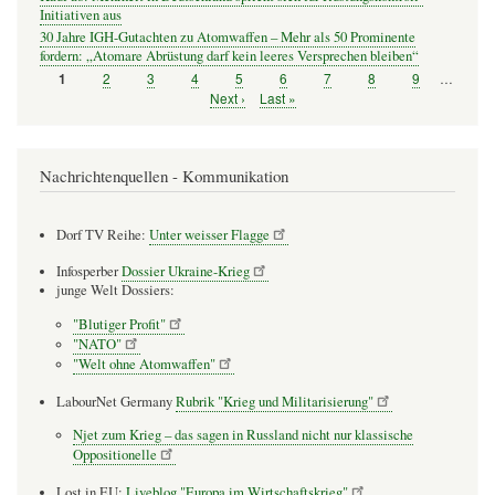
Initiativen aus
30 Jahre IGH-Gutachten zu Atomwaffen – Mehr als 50 Prominente
fordern: „Atomare Abrüstung darf kein leeres Versprechen bleiben“
Seite
2
Seite
3
Seite
4
Seite
5
Seite
6
Seite
7
Seite
8
Seite
9
…
Seite
1
Seitennummerierung
Nächste
Next ›
Letzte
Last »
Seite
Seite
Nachrichtenquellen - Kommunikation
Dorf TV Reihe:
Unter weisser Flagge
Infosperber
Dossier Ukraine-Krieg
junge Welt Dossiers:
"Blutiger Profit"
"NATO"
"Welt ohne Atomwaffen"
LabourNet Germany
Rubrik "Krieg und Militarisierung"
Njet zum Krieg – das sagen in Russland nicht nur klassische
Oppositionelle
Lost in EU:
Liveblog "Europa im Wirtschaftskrieg"