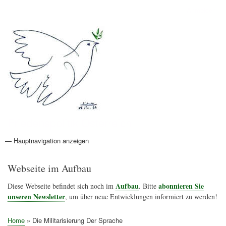
Direkt
Anmelden
Benutzermenü
zum
Inhalt
Friedenspolitik Österreich
— Hauptnavigation anzeigen
Hauptnavigation
Aktionen
Friedensbewegung
Friedensprojekte
Home
Konflikte
Links
Narichtenlinks
News
Politik
Termine
Texte
Kunst
Friedensexperten
Friedensforschung
Friedensinitiativen
Friedensnachrichten
Webseite im Aufbau
Aufbau
abonnieren Sie
Diese Webseite befindet sich noch im
. Bitte
unseren Newsletter
, um über neue Entwicklungen informiert zu werden!
Home
Die Militarisierung Der Sprache