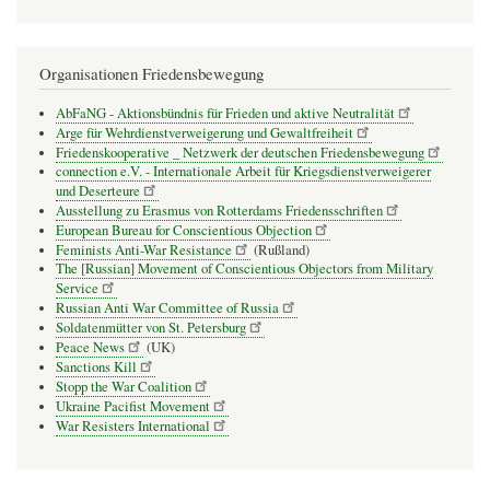
Organisationen Friedensbewegung
AbFaNG - Aktionsbündnis für Frieden und aktive Neutralität
Arge für Wehrdienstverweigerung und Gewaltfreiheit
Friedenskooperative _ Netzwerk der deutschen Friedensbewegung
connection e.V. - Inter­na­tio­nale Arbeit für Kriegs­dienst­ver­wei­gerer
und Deser­teure
Ausstellung zu Erasmus von Rotterdams Friedensschriften
European Bureau for Conscientious Objection
Feminists Anti-War Resistance
(Rußland)
The [Russian] Movement of Conscientious Objectors from Military
Service
Russian Anti War Committee of Russia
Soldatenmütter von St. Petersburg
Peace News
(UK)
Sanctions Kill
Stopp the War Coalition
Ukraine Pacifist Movement
War Resisters International