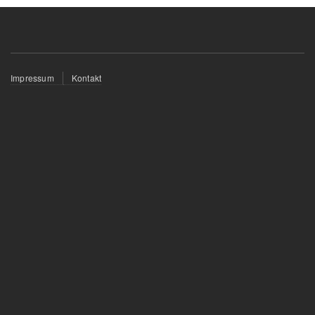
Fußzeilenmenü
Impressum
Kontakt