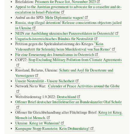
Briefaktion:
Prisoners for Peace list, November 2023
Appeal to the Austrian government to advocate for a ceasefire and de-
escalation in Israel-Palestine
Aufruf an die SPD:
Mehr Diplomatie wagen!
Russia, stop illegal detention! Release conscientious objectors jailed
in Ukraine
NEIN zur Ausbildung ukrainischer Panzersoldaten in Österreich!
Ungarisch-österreichisches Bündnis für Neutralität
Petition gegen die Spektakularisierung des Krieges
"Kein
Videoauftritt für Selenskij beim Musikfestival von San Remo"
Für eine Erneuerung des Journalismus in Österreich
COP27:
Stop Excluding Military Pollution from Climate Agreements
Russland, Belarus, Ukraine:
Schutz und Asyl für Deserteure und
Verweigerer
Unsere Neutralität - Unsere Sicherheit
Network No to War:
Calender of Peace Activities around the Globe
Weltsfriedenstag 1.9.2022:
Deutschland
Offener Brief deutscher Intellektueller an Bundeskanzler Olaf Scholz
Offener für Gleichbehandlung aller Flüchtlinge Brief:
Krieg ist Krieg.
Mensch ist Mensch.
Ukraine. Krieg ist Wahnsinn!
Kampagne Stopp Ramstein: Kein Drohnenkrieg!