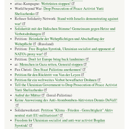
attac-Kampagne:
Wettrüsten stoppen!
World beyond War:
Drop Prosecution of Peace Activist Yurii
Sheliazhenko
Refuser Solidarity Network:
Stand with Israelis demonstrating against
war!
Solidarität mit der Jüdischen Stimme! Gemeinsam gegen Hetze und
Verbotsdrohungen
Petition:
Heimkehr der Wehrpflichtigen und Abschaffung der
Wehrpflicht
(Russland)
Petition:
Free Bogdan Syrotiuk, Ukrainian socialist and opponent of
NATO's proxy war!
Petition:
Don’t let Europe bring back landmines
ai:
Menschen in Gaza retten, Genozid stoppen
Pax Christi:
Den Staat Palästina anerkennen!
Petition für den Rücktritt von Van der Leyen
Petition für ein weltweites Verbot bewaffneter Drohnen
Tell the Ukrainian Government to Drop Prosecution of Peace Activist
Yurii Sheliazhenko
Aufruf der Mütter
(Isreal-Palästina)
Keine Ausweisung des Anti-Atombomben-Aktivisten Dennis DuVall!
Solidarwerkstatt:
Petition "Klima - Frieden - Gerechtigkeit" Aktiv
neutral statt EU-militarisiert!
Freedom for Ukrainian socialist and anti-war activist Bogdan
Syrotiuk!