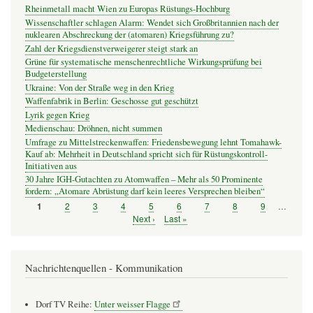
Rheinmetall macht Wien zu Europas Rüstungs-Hochburg
Wissenschaftler schlagen Alarm: Wendet sich Großbritannien nach der
nuklearen Abschreckung der (atomaren) Kriegsführung zu?
Zahl der Kriegsdienstverweigerer steigt stark an
Grüne für systematische menschenrechtliche Wirkungsprüfung bei
Budgeterstellung
Ukraine: Von der Straße weg in den Krieg
Waffenfabrik in Berlin: Geschosse gut geschützt
Lyrik gegen Krieg
Medienschau: Dröhnen, nicht summen
Umfrage zu Mittelstreckenwaffen: Friedensbewegung lehnt Tomahawk-
Kauf ab: Mehrheit in Deutschland spricht sich für Rüstungskontroll-
Initiativen aus
30 Jahre IGH-Gutachten zu Atomwaffen – Mehr als 50 Prominente
fordern: „Atomare Abrüstung darf kein leeres Versprechen bleiben“
Seite
2
Seite
3
Seite
4
Seite
5
Seite
6
Seite
7
Seite
8
Seite
9
…
Seite
1
Seitennummerierung
Nächste
Next ›
Letzte
Last »
Seite
Seite
Nachrichtenquellen - Kommunikation
Dorf TV Reihe:
Unter weisser Flagge