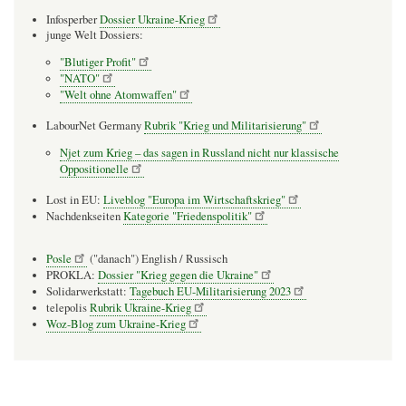
Infosperber
Dossier Ukraine-Krieg
junge Welt Dossiers:
"Blutiger Profit"
"NATO"
"Welt ohne Atomwaffen"
LabourNet Germany
Rubrik "Krieg und Militarisierung"
Njet zum Krieg – das sagen in Russland nicht nur klassische
Oppositionelle
Lost in EU:
Liveblog "Europa im Wirtschaftskrieg"
Nachdenkseiten
Kategorie "Friedenspolitik"
Posle
("danach") English / Russisch
PROKLA:
Dossier "Krieg gegen die Ukraine"
Solidarwerkstatt:
Tagebuch EU-Militarisierung 2023
telepolis
Rubrik Ukraine-Krieg
Woz-Blog zum Ukraine-Krieg