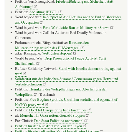
Petition Versöhnungsbund:
Friedensförderung und Sicherheit statt
Aufrüstung!
Petition:
Abrüstung JETZT!
Word beyond war:
In Support of Aid Flotillas and the End of Blockades
and Occupation
Word beyond war:
For a Worldwide Ban on Military Air Shows
Word beyond war: Call for Action to End Deadly Violence in
Cameroon
Parlamentarische Bürgerinitiative:
Raus aus den
Militarisierungsartikeln des EU-Vertrages!
attac-Kampagne:
Wettrüsten stoppen!
World beyond War:
Drop Prosecution of Peace Activist Yurii
Sheliazhenko
Refuser Solidarity Network:
Stand with Israelis demonstrating against
war!
Solidarität mit der Jüdischen Stimme! Gemeinsam gegen Hetze und
Verbotsdrohungen
Petition:
Heimkehr der Wehrpflichtigen und Abschaffung der
Wehrpflicht
(Russland)
Petition:
Free Bogdan Syrotiuk, Ukrainian socialist and opponent of
NATO's proxy war!
Petition:
Don’t let Europe bring back landmines
ai:
Menschen in Gaza retten, Genozid stoppen
Pax Christi:
Den Staat Palästina anerkennen!
Petition für den Rücktritt von Van der Leyen
Petition für ein weltweites Verbot bewaffneter Drohnen