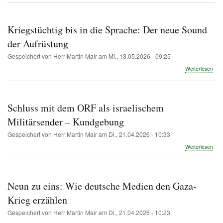
unte
Bes
Die
Kriegstüchtig bis in die Sprache: Der neue Sound
Zei
und
der Aufrüstung
die
Gespeichert von
Herr Martin Mair
am
Mi., 13.05.2026 - 09:25
Med
übe
Weiterlesen
Krie
bis
in
die
Schluss mit dem ORF als israelischem
Spr
Der
Militärsender – Kundgebung
neu
Gespeichert von
Herr Martin Mair
am
Di., 21.04.2026 - 10:33
Sou
der
übe
Weiterlesen
Auf
Sch
mit
de
OR
Neun zu eins: Wie deutsche Medien den Gaza-
als
isra
Krieg erzählen
Mili
Gespeichert von
Herr Martin Mair
am
Di., 21.04.2026 - 10:23
–
Kun