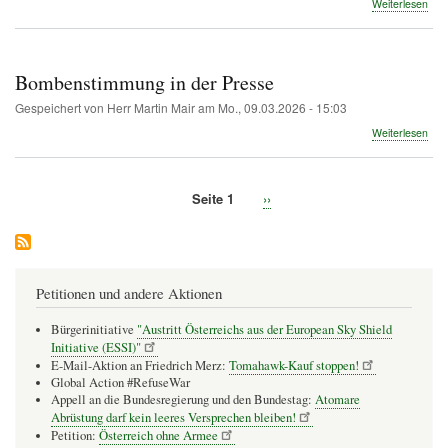
übe
Weiterlesen
Neu
zu
eins
Wie
Bombenstimmung in der Presse
deu
Med
Gespeichert von
Herr Martin Mair
am
Mo., 09.03.2026 - 15:03
den
übe
Weiterlesen
Gaz
Bom
Krie
in
erz
der
Seite 1
Nächste
››
Pre
Seitennummerierung
Seite
Petitionen und andere Aktionen
Bürgerinitiative
"Austritt Österreichs aus der European Sky Shield
Initiative (ESSI)"
E-Mail-Aktion an Friedrich Merz:
Tomahawk-Kauf stoppen!
Global Action #RefuseWar
Appell an die Bundesregierung und den Bundestag:
Atomare
Abrüstung darf kein leeres Versprechen bleiben!
Petition:
Österreich ohne Armee