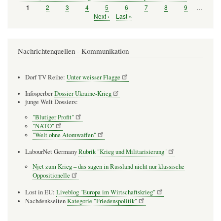
Seite
2
Seite
3
Seite
4
Seite
5
Seite
6
Seite
7
Seite
8
Seite
9
…
Seite
1
Seitennummerierung
Nächste
Next ›
Letzte
Last »
Seite
Seite
Nachrichtenquellen - Kommunikation
Dorf TV Reihe:
Unter weisser Flagge
Infosperber
Dossier Ukraine-Krieg
junge Welt Dossiers:
"Blutiger Profit"
"NATO"
"Welt ohne Atomwaffen"
LabourNet Germany
Rubrik "Krieg und Militarisierung"
Njet zum Krieg – das sagen in Russland nicht nur klassische
Oppositionelle
Lost in EU:
Liveblog "Europa im Wirtschaftskrieg"
Nachdenkseiten
Kategorie "Friedenspolitik"