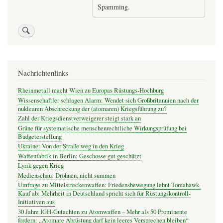
Spamming.
Nachrichtenlinks
Rheinmetall macht Wien zu Europas Rüstungs-Hochburg
Wissenschaftler schlagen Alarm: Wendet sich Großbritannien nach der
nuklearen Abschreckung der (atomaren) Kriegsführung zu?
Zahl der Kriegsdienstverweigerer steigt stark an
Grüne für systematische menschenrechtliche Wirkungsprüfung bei
Budgeterstellung
Ukraine: Von der Straße weg in den Krieg
Waffenfabrik in Berlin: Geschosse gut geschützt
Lyrik gegen Krieg
Medienschau: Dröhnen, nicht summen
Umfrage zu Mittelstreckenwaffen: Friedensbewegung lehnt Tomahawk-
Kauf ab: Mehrheit in Deutschland spricht sich für Rüstungskontroll-
Initiativen aus
30 Jahre IGH-Gutachten zu Atomwaffen – Mehr als 50 Prominente
fordern: „Atomare Abrüstung darf kein leeres Versprechen bleiben“