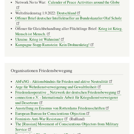
Network No to War:
Calender of Peace Activities around the Globe
Weltsfriedenstag 1.9.2022:
Deutschland
Offener Brief deutscher Intellektueller an Bundeskanzler Olaf Scholz
Offener für Gleichbehandlung aller Flüchtlinge Brief:
Krieg ist Krieg.
Mensch ist Mensch.
Ukraine. Krieg ist Wahnsinn!
Kampagne Stopp Ramstein: Kein Drohnenkrieg!
Organisationen Friedensbewegung
AbFaNG - Aktionsbündnis für Frieden und aktive Neutralität
Arge für Wehrdienstverweigerung und Gewaltfreiheit
Friedenskooperative _ Netzwerk der deutschen Friedensbewegung
connection e.V. - Inter­na­tio­nale Arbeit für Kriegs­dienst­ver­wei­gerer
und Deser­teure
Ausstellung zu Erasmus von Rotterdams Friedensschriften
European Bureau for Conscientious Objection
Feminists Anti-War Resistance
(Rußland)
The [Russian] Movement of Conscientious Objectors from Military
Service