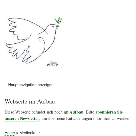
Direkt
Anmelden
Benutzermenü
zum
Inhalt
Friedenspolitik Österreich
— Hauptnavigation anzeigen
Hauptnavigation
Aktionen
Friedensbewegung
Friedensprojekte
Home
Konflikte
Links
Narichtenlinks
News
Politik
Termine
Texte
Kunst
Friedensexperten
Friedensforschung
Friedensinitiativen
Friedensnachrichten
Webseite im Aufbau
Aufbau
abonnieren Sie
Diese Webseite befindet sich noch im
. Bitte
unseren Newsletter
, um über neue Entwicklungen informiert zu werden!
Home
Medienkritik