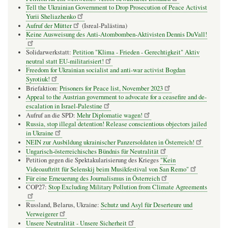
Tell the Ukrainian Government to Drop Prosecution of Peace Activist
Yurii Sheliazhenko
Aufruf der Mütter
(Isreal-Palästina)
Keine Ausweisung des Anti-Atombomben-Aktivisten Dennis DuVall!
Solidarwerkstatt:
Petition "Klima - Frieden - Gerechtigkeit" Aktiv
neutral statt EU-militarisiert!
Freedom for Ukrainian socialist and anti-war activist Bogdan
Syrotiuk!
Briefaktion:
Prisoners for Peace list, November 2023
Appeal to the Austrian government to advocate for a ceasefire and de-
escalation in Israel-Palestine
Aufruf an die SPD:
Mehr Diplomatie wagen!
Russia, stop illegal detention! Release conscientious objectors jailed
in Ukraine
NEIN zur Ausbildung ukrainischer Panzersoldaten in Österreich!
Ungarisch-österreichisches Bündnis für Neutralität
Petition gegen die Spektakularisierung des Krieges
"Kein
Videoauftritt für Selenskij beim Musikfestival von San Remo"
Für eine Erneuerung des Journalismus in Österreich
COP27:
Stop Excluding Military Pollution from Climate Agreements
Russland, Belarus, Ukraine:
Schutz und Asyl für Deserteure und
Verweigerer
Unsere Neutralität - Unsere Sicherheit