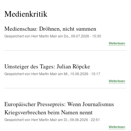
Pfadnavigation
Medienkritik
Medienschau: Dröhnen, nicht summen
Gespeichert von
Herr Martin Mair
am
Do., 09.07.2026 - 15:30
übe
Weiterlesen
Med
Drö
nich
su
Umsteiger des Tages: Julian Röpcke
Gespeichert von
Herr Martin Mair
am
Mi., 10.06.2026 - 15:17
übe
Weiterlesen
Ums
des
Tag
Juli
Europäischer Pressepreis: Wenn Journalismus
Röp
Kriegsverbrechen beim Namen nennt
Gespeichert von
Herr Martin Mair
am
Di., 09.06.2026 - 22:51
übe
Weiterlesen