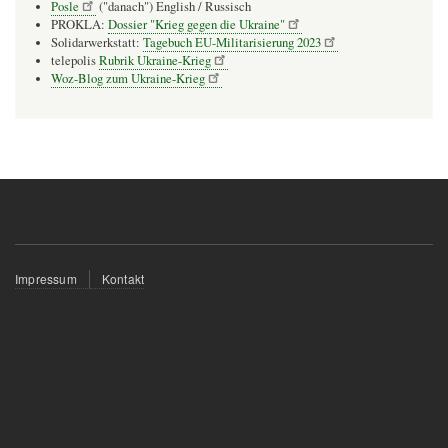
Posle
("danach") English / Russisch
PROKLA:
Dossier "Krieg gegen die Ukraine"
Solidarwerkstatt:
Tagebuch EU-Militarisierung 2023
telepolis
Rubrik Ukraine-Krieg
Woz-Blog zum Ukraine-Krieg
Fußzeilenmenü
Impressum
Kontakt