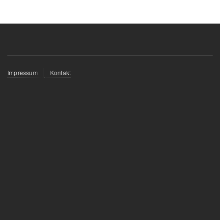
Fußzeilenmenü
Impressum
Kontakt