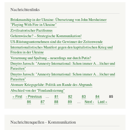
Nachrichtenlinks
Brinkmanship in der Ukraine: Übersetzung von John Mersheimer
"Playing With Fire in Ukraine"
Zivilisatorischer Pazifismus
Gehirnwäsche? – Strategische Kommunikation!
US-Rüstungsunternehmen sind die Gewinner der Zeitenwende
Internationalistisches Manifest gegen den kapitalistischen Krieg und
Frieden in der Ukraine
Verarmung und Spaltung – neuerdings nur durch Putin?
Dmytro Jarosch: "Amnesty International: Schon immer A…löcher und
Parasiten"
Dmytro Jarosch: "Amnesty International: Schon immer A…löcher und
Parasiten"
Atomare Kriegsgefahr: Politik am Rande des Abgrunds
Abschied von der "Finnlandisierung"
Erste
« First
Vorherige
‹ Previous
…
Seite
81
Seite
82
Seite
83
Seite
84
Seite
85
Seitennummerierung
Seite
Seite
Seite
86
Seite
87
Seite
88
Seite
89
…
Nächste
Next ›
Letzte
Last »
Seite
Seite
Nachrichtenquellen - Kommunikation