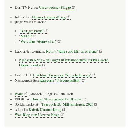
Dorf TV Reihe:
Unter weisser Flagge
Infosperber
Dossier Ukraine-Krieg
junge Welt Dossiers:
"Blutiger Profit"
"NATO"
"Welt ohne Atomwaffen"
LabourNet Germany
Rubrik "Krieg und Militarisierung"
Njet zum Krieg – das sagen in Russland nicht nur klassische
Oppositionelle
Lost in EU:
Liveblog "Europa im Wirtschaftskrieg"
Nachdenkseiten
Kategorie "Friedenspolitik"
Posle
("danach") English / Russisch
PROKLA:
Dossier "Krieg gegen die Ukraine"
Solidarwerkstatt:
Tagebuch EU-Militarisierung 2023
telepolis
Rubrik Ukraine-Krieg
Woz-Blog zum Ukraine-Krieg