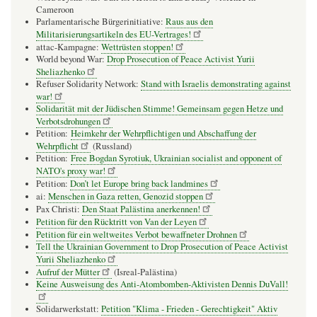
Cameroon
Parlamentarische Bürgerinitiative:
Raus aus den
Militarisierungsartikeln des EU-Vertrages!
attac-Kampagne:
Wettrüsten stoppen!
World beyond War:
Drop Prosecution of Peace Activist Yurii
Sheliazhenko
Refuser Solidarity Network:
Stand with Israelis demonstrating against
war!
Solidarität mit der Jüdischen Stimme! Gemeinsam gegen Hetze und
Verbotsdrohungen
Petition:
Heimkehr der Wehrpflichtigen und Abschaffung der
Wehrpflicht
(Russland)
Petition:
Free Bogdan Syrotiuk, Ukrainian socialist and opponent of
NATO's proxy war!
Petition:
Don’t let Europe bring back landmines
ai:
Menschen in Gaza retten, Genozid stoppen
Pax Christi:
Den Staat Palästina anerkennen!
Petition für den Rücktritt von Van der Leyen
Petition für ein weltweites Verbot bewaffneter Drohnen
Tell the Ukrainian Government to Drop Prosecution of Peace Activist
Yurii Sheliazhenko
Aufruf der Mütter
(Isreal-Palästina)
Keine Ausweisung des Anti-Atombomben-Aktivisten Dennis DuVall!
Solidarwerkstatt:
Petition "Klima - Frieden - Gerechtigkeit" Aktiv