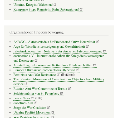
Ukraine. Krieg ist Wahnsinn!
Kampagne Stopp Ramstein: Kein Drohnenkrieg!
Organisationen Friedensbewegung
AbFaNG - Aktionsbündnis für Frieden und aktive Neutralität
Arge für Wehrdienstverweigerung und Gewaltfreiheit
Friedenskooperative _ Netzwerk der deutschen Friedensbewegung
connection e.V. - Inter­na­tio­nale Arbeit für Kriegs­dienst­ver­wei­gerer
und Deser­teure
Ausstellung zu Erasmus von Rotterdams Friedensschriften
European Bureau for Conscientious Objection
Feminists Anti-War Resistance
(Rußland)
The [Russian] Movement of Conscientious Objectors from Military
Service
Russian Anti War Committee of Russia
Soldatenmütter von St. Petersburg
Peace News
(UK)
Sanctions Kill
Stopp the War Coalition
Ukraine Pacifist Movement
War Resisters International