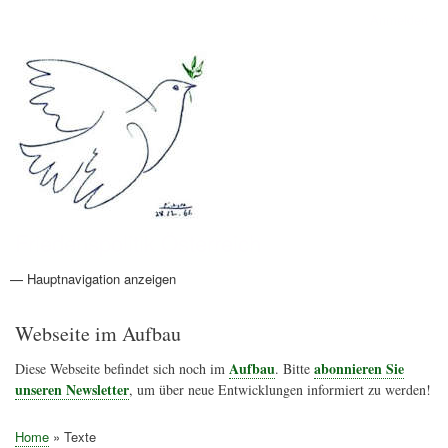
Direkt
Anmelden
Benutzermenü
zum
Inhalt
Friedenspolitik Österreich
— Hauptnavigation anzeigen
Hauptnavigation
Aktionen
Friedensbewegung
Friedensprojekte
Home
Konflikte
Links
Narichtenlinks
News
Politik
Termine
Texte
Kunst
Friedensexperten
Friedensforschung
Friedensinitiativen
Friedensnachrichten
Webseite im Aufbau
Aufbau
abonnieren Sie
Diese Webseite befindet sich noch im
. Bitte
unseren Newsletter
, um über neue Entwicklungen informiert zu werden!
Home
Texte