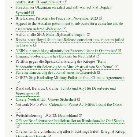
neutral statt EU-militarisiert!
Freedom for Ukrainian socialist and anti-war activist Bogdan
Syrotiuk!
Briefaktion:
Prisoners for Peace list, November 2023
Appeal to the Austrian government to advocate for a ceasefire and de-
escalation in Israel-Palestine
Aufruf an die SPD:
Mehr Diplomatie wagen!
Russia, stop illegal detention! Release conscientious objectors jailed
in Ukraine
NEIN zur Ausbildung ukrainischer Panzersoldaten in Österreich!
Ungarisch-österreichisches Bündnis für Neutralität
Petition gegen die Spektakularisierung des Krieges
"Kein
Videoauftritt für Selenskij beim Musikfestival von San Remo"
Für eine Erneuerung des Journalismus in Österreich
COP27:
Stop Excluding Military Pollution from Climate Agreements
Russland, Belarus, Ukraine:
Schutz und Asyl für Deserteure und
Verweigerer
Unsere Neutralität - Unsere Sicherheit
Network No to War:
Calender of Peace Activities around the Globe
Weltsfriedenstag 1.9.2022:
Deutschland
Offener Brief deutscher Intellektueller an Bundeskanzler Olaf Scholz
Offener für Gleichbehandlung aller Flüchtlinge Brief:
Krieg ist Krieg.
Mensch ist Mensch.