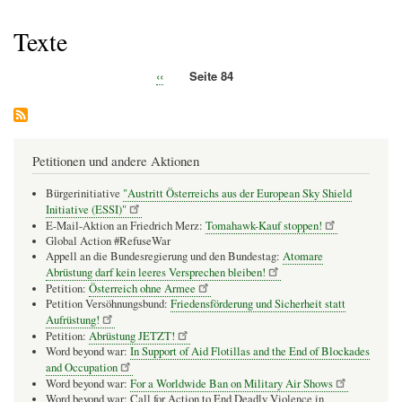
Pfadnavigation
Texte
Vorherige
‹‹
Seite 84
Seitennummerierung
Seite
Petitionen und andere Aktionen
Bürgerinitiative
"Austritt Österreichs aus der European Sky Shield
Initiative (ESSI)"
E-Mail-Aktion an Friedrich Merz:
Tomahawk-Kauf stoppen!
Global Action #RefuseWar
Appell an die Bundesregierung und den Bundestag:
Atomare
Abrüstung darf kein leeres Versprechen bleiben!
Petition:
Österreich ohne Armee
Petition Versöhnungsbund:
Friedensförderung und Sicherheit statt
Aufrüstung!
Petition:
Abrüstung JETZT!
Word beyond war:
In Support of Aid Flotillas and the End of Blockades
and Occupation
Word beyond war:
For a Worldwide Ban on Military Air Shows
Word beyond war: Call for Action to End Deadly Violence in