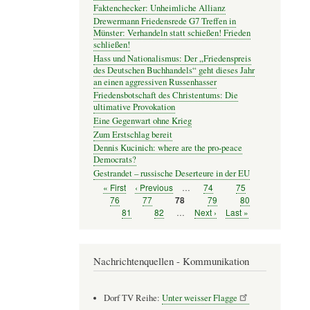
Faktenchecker: Unheimliche Allianz
Drewermann Friedensrede G7 Treffen in
Münster: Verhandeln statt schießen! Frieden
schließen!
Hass und Nationalismus: Der „Friedenspreis
des Deutschen Buchhandels“ geht dieses Jahr
an einen aggressiven Russenhasser
Friedensbotschaft des Christentums: Die
ultimative Provokation
Eine Gegenwart ohne Krieg
Zum Erstschlag bereit
Dennis Kucinich: where are the pro-peace
Democrats?
Gestrandet – russische Deserteure in der EU
Erste
« First
Vorherige
‹ Previous
…
Seite
74
Seite
75
Seitennummerierung
Seite
Seite
Seite
76
Seite
77
Seite
79
Seite
80
Seite
78
Seite
81
Seite
82
…
Nächste
Next ›
Letzte
Last »
Seite
Seite
Nachrichtenquellen - Kommunikation
Dorf TV Reihe:
Unter weisser Flagge