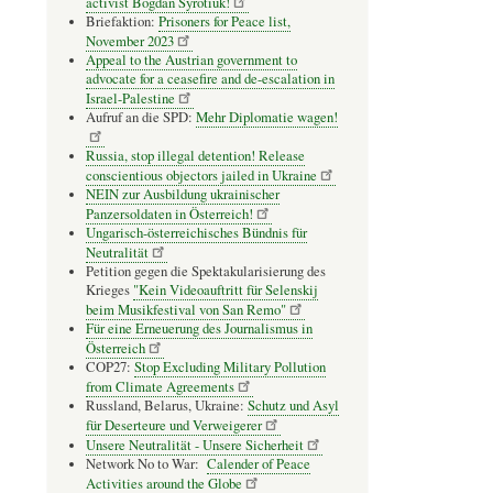
activist Bogdan Syrotiuk!
Briefaktion:
Prisoners for Peace list,
November 2023
Appeal to the Austrian government to
advocate for a ceasefire and de-escalation in
Israel-Palestine
Aufruf an die SPD:
Mehr Diplomatie wagen!
Russia, stop illegal detention! Release
conscientious objectors jailed in Ukraine
NEIN zur Ausbildung ukrainischer
Panzersoldaten in Österreich!
Ungarisch-österreichisches Bündnis für
Neutralität
Petition gegen die Spektakularisierung des
Krieges
"Kein Videoauftritt für Selenskij
beim Musikfestival von San Remo"
Für eine Erneuerung des Journalismus in
Österreich
COP27:
Stop Excluding Military Pollution
from Climate Agreements
Russland, Belarus, Ukraine:
Schutz und Asyl
für Deserteure und Verweigerer
Unsere Neutralität - Unsere Sicherheit
Network No to War:
Calender of Peace
Activities around the Globe