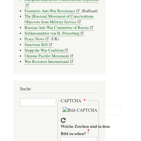
Feminists Anti-War Resistance
(Rußland)
The [Russian] Movement of Conscientious
Objectors from Military Service
Russian Anti War Committee of Russia
Soldatenmütter von St. Petersburg
Peace News
(UK)
Sanctions Kill
Stopp the War Coalition
Ukraine Pacifist Movement
War Resisters International
Suche
Suche
CAPTCHA
Welche Zeichen sind in dem
Bild zu sehen?