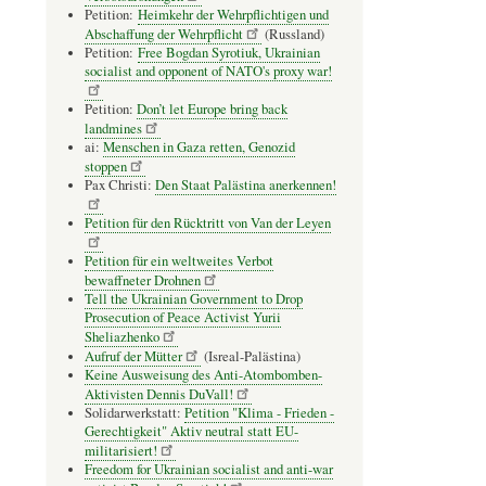
Petition:
Heimkehr der Wehrpflichtigen und
Abschaffung der Wehrpflicht
(Russland)
Petition:
Free Bogdan Syrotiuk, Ukrainian
socialist and opponent of NATO's proxy war!
Petition:
Don’t let Europe bring back
landmines
ai:
Menschen in Gaza retten, Genozid
stoppen
Pax Christi:
Den Staat Palästina anerkennen!
Petition für den Rücktritt von Van der Leyen
Petition für ein weltweites Verbot
bewaffneter Drohnen
Tell the Ukrainian Government to Drop
Prosecution of Peace Activist Yurii
Sheliazhenko
Aufruf der Mütter
(Isreal-Palästina)
Keine Ausweisung des Anti-Atombomben-
Aktivisten Dennis DuVall!
Solidarwerkstatt:
Petition "Klima - Frieden -
Gerechtigkeit" Aktiv neutral statt EU-
militarisiert!
Freedom for Ukrainian socialist and anti-war