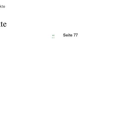
kte
ation
te
Vorherige
‹‹
Seite 77
ierung
Seite