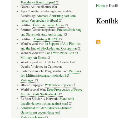
Tomahawk-Kauf stoppen!
Home
Konfli
Global Action #RefuseWar
Pfadnavig
Appell an die Bundesregierung und den
Bundestag:
Atomare Abrüstung darf kein
Konflik
leeres Versprechen bleiben!
Petition:
Österreich ohne Armee
Petition Versöhnungsbund:
Friedensförderung
und Sicherheit statt Aufrüstung!
Seitennummer
Petition:
Abrüstung JETZT!
Word beyond war:
In Support of Aid Flotillas
and the End of Blockades and Occupation
Word beyond war:
For a Worldwide Ban on
Military Air Shows
Word beyond war: Call for Action to End
Deadly Violence in Cameroon
Parlamentarische Bürgerinitiative:
Raus aus
den Militarisierungsartikeln des EU-
Vertrages!
attac-Kampagne:
Wettrüsten stoppen!
World beyond War:
Drop Prosecution of Peace
Activist Yurii Sheliazhenko
Refuser Solidarity Network:
Stand with
Israelis demonstrating against war!
Solidarität mit der Jüdischen Stimme!
Gemeinsam gegen Hetze und
Verbotsdrohungen