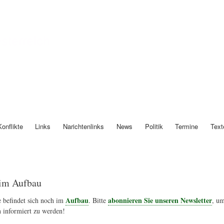
Direkt
zum
Inhalt
Österreich
Konflikte
Links
Narichtenlinks
News
Politik
Termine
Text
im Aufbau
Aufbau
abonnieren Sie unseren Newsletter
 befindet sich noch im
. Bitte
, um
 informiert zu werden!