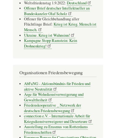
Weltsfriedenstag 1.9.2022:
Deutschland
Offener Brief deutscher Intellektueller an
Bundeskanzler Olaf Scholz
Offener für Gleichbehandlung aller
Flüchtlinge Brief:
Krieg ist Krieg. Mensch ist
Mensch.
Ukraine. Krieg ist Wahnsinn!
Kampagne Stopp Ramstein: Kein
Drohnenkrieg!
Organisationen Friedensbewegung
AbFaNG - Aktionsbündnis für Frieden und
aktive Neutralität
Arge für Wehrdienstverweigerung und
Gewaltfreiheit
Friedenskooperative _ Netzwerk der
deutschen Friedensbewegung
connection e.V. - Inter­na­tio­nale Arbeit für
Kriegs­dienst­ver­wei­gerer und Deser­teure
Ausstellung zu Erasmus von Rotterdams
Friedensschriften
European Bureau for Conscientious Objection