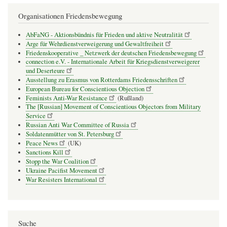
Organisationen Friedensbewegung
AbFaNG - Aktionsbündnis für Frieden und aktive Neutralität
Arge für Wehrdienstverweigerung und Gewaltfreiheit
Friedenskooperative _ Netzwerk der deutschen Friedensbewegung
connection e.V. - Inter­na­tio­nale Arbeit für Kriegs­dienst­ver­wei­gerer
und Deser­teure
Ausstellung zu Erasmus von Rotterdams Friedensschriften
European Bureau for Conscientious Objection
Feminists Anti-War Resistance
(Rußland)
The [Russian] Movement of Conscientious Objectors from Military
Service
Russian Anti War Committee of Russia
Soldatenmütter von St. Petersburg
Peace News
(UK)
Sanctions Kill
Stopp the War Coalition
Ukraine Pacifist Movement
War Resisters International
Suche