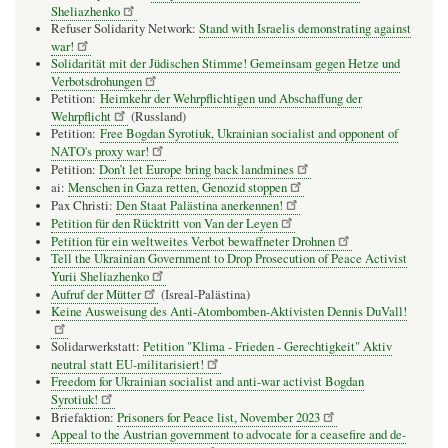
Sheliazhenko
Refuser Solidarity Network:
Stand with Israelis demonstrating against
war!
Solidarität mit der Jüdischen Stimme! Gemeinsam gegen Hetze und
Verbotsdrohungen
Petition:
Heimkehr der Wehrpflichtigen und Abschaffung der
Wehrpflicht
(Russland)
Petition:
Free Bogdan Syrotiuk, Ukrainian socialist and opponent of
NATO's proxy war!
Petition:
Don’t let Europe bring back landmines
ai:
Menschen in Gaza retten, Genozid stoppen
Pax Christi:
Den Staat Palästina anerkennen!
Petition für den Rücktritt von Van der Leyen
Petition für ein weltweites Verbot bewaffneter Drohnen
Tell the Ukrainian Government to Drop Prosecution of Peace Activist
Yurii Sheliazhenko
Aufruf der Mütter
(Isreal-Palästina)
Keine Ausweisung des Anti-Atombomben-Aktivisten Dennis DuVall!
Solidarwerkstatt:
Petition "Klima - Frieden - Gerechtigkeit" Aktiv
neutral statt EU-militarisiert!
Freedom for Ukrainian socialist and anti-war activist Bogdan
Syrotiuk!
Briefaktion:
Prisoners for Peace list, November 2023
Appeal to the Austrian government to advocate for a ceasefire and de-