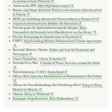
escalation in Israel-Palestine
Aufruf an die SPD:
Mehr Diplomatie wagen!
Russia, stop illegal detention! Release conscientious objectors jailed
in Ukraine
NEIN zur Ausbildung ukrainischer Panzersoldaten in Österreich!
Ungarisch-österreichisches Bündnis für Neutralität
Petition gegen die Spektakularisierung des Krieges
"Kein
Videoauftritt für Selenskij beim Musikfestival von San Remo"
Für eine Erneuerung des Journalismus in Österreich
COP27:
Stop Excluding Military Pollution from Climate Agreements
Russland, Belarus, Ukraine:
Schutz und Asyl für Deserteure und
Verweigerer
Unsere Neutralität - Unsere Sicherheit
Network No to War:
Calender of Peace Activities around the Globe
Weltsfriedenstag 1.9.2022:
Deutschland
Offener Brief deutscher Intellektueller an Bundeskanzler Olaf Scholz
Offener für Gleichbehandlung aller Flüchtlinge Brief:
Krieg ist Krieg.
Mensch ist Mensch.
Ukraine. Krieg ist Wahnsinn!
Kampagne Stopp Ramstein: Kein Drohnenkrieg!