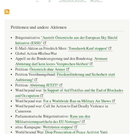
Seite
Seite
Petitionen und andere Aktionen
Bürgerinitiative
"Austritt Österreichs aus der European Sky Shield
Initiative (ESSI)"
E-Mail-Aktion an Friedrich Merz:
Tomahawk-Kauf stoppen!
Global Action #RefuseWar
Appell an die Bundesregierung und den Bundestag:
Atomare
Abrüstung darf kein leeres Versprechen bleiben!
Petition:
Österreich ohne Armee
Petition Versöhnungsbund:
Friedensförderung und Sicherheit statt
Aufrüstung!
Petition:
Abrüstung JETZT!
Word beyond war:
In Support of Aid Flotillas and the End of Blockades
and Occupation
Word beyond war:
For a Worldwide Ban on Military Air Shows
Word beyond war: Call for Action to End Deadly Violence in
Cameroon
Parlamentarische Bürgerinitiative:
Raus aus den
Militarisierungsartikeln des EU-Vertrages!
attac-Kampagne:
Wettrüsten stoppen!
World beyond War:
Drop Prosecution of Peace Activist Yurii