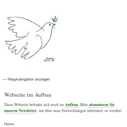
Direkt
Anmelden
Benutzermenü
zum
Inhalt
Friedenspolitik Österreich
— Hauptnavigation anzeigen
Hauptnavigation
Aktionen
Friedensbewegung
Friedensprojekte
Home
Konflikte
Links
Narichtenlinks
News
Politik
Termine
Texte
Kunst
Friedensexperten
Friedensforschung
Friedensinitiativen
Friedensnachrichten
Webseite im Aufbau
Aufbau
abonnieren Sie
Diese Webseite befindet sich noch im
. Bitte
unseren Newsletter
, um über neue Entwicklungen informiert zu werden!
Home