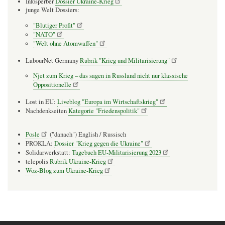
Infosperber
Dossier Ukraine-Krieg
junge Welt Dossiers:
"Blutiger Profit"
"NATO"
"Welt ohne Atomwaffen"
LabourNet Germany
Rubrik "Krieg und Militarisierung"
Njet zum Krieg – das sagen in Russland nicht nur klassische
Oppositionelle
Lost in EU:
Liveblog "Europa im Wirtschaftskrieg"
Nachdenkseiten
Kategorie "Friedenspolitik"
Posle
("danach") English / Russisch
PROKLA:
Dossier "Krieg gegen die Ukraine"
Solidarwerkstatt:
Tagebuch EU-Militarisierung 2023
telepolis
Rubrik Ukraine-Krieg
Woz-Blog zum Ukraine-Krieg