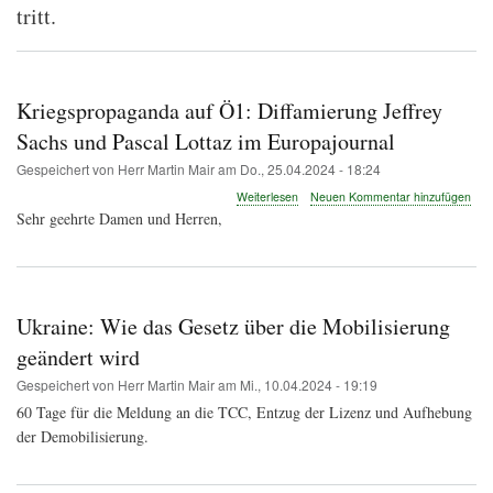
tritt.
Kriegspropaganda auf Ö1: Diffamierung Jeffrey
Sachs und Pascal Lottaz im Europajournal
Gespeichert von
Herr Martin Mair
am
Do., 25.04.2024 - 18:24
über
Weiterlesen
Neuen Kommentar hinzufügen
Kriegspropaganda
Sehr geehrte Damen und Herren,
auf
Ö1:
Diffamierung
Jeffrey
Sachs
Ukraine: Wie das Gesetz über die Mobilisierung
und
Pascal
geändert wird
Lottaz
im
Gespeichert von
Herr Martin Mair
am
Mi., 10.04.2024 - 19:19
Europajournal
60 Tage für die Meldung an die TCC, Entzug der Lizenz und Aufhebung
der Demobilisierung.