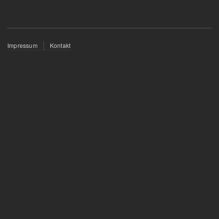
Fußzeilenmenü
Impressum
Kontakt