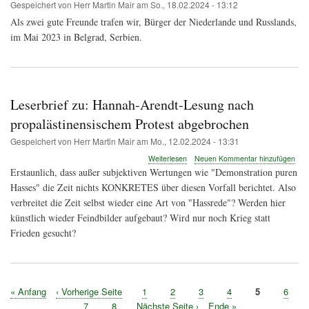
Gespeichert von
Herr Martin Mair
am
So., 18.02.2024 - 13:12
Als zwei gute Freunde trafen wir, Bürger der Niederlande und Russlands,
im Mai 2023 in Belgrad, Serbien.
Leserbrief zu: Hannah-Arendt-Lesung nach
propalästinensischem Protest abgebrochen
Gespeichert von
Herr Martin Mair
am
Mo., 12.02.2024 - 13:31
über
Weiterlesen
Neuen Kommentar hinzufügen
Leserbrief
Erstaunlich, dass außer subjektiven Wertungen wie "Demonstration puren
zu:
Hasses" die Zeit nichts KONKRETES über diesen Vorfall berichtet. Also
Hannah-
verbreitet die Zeit selbst wieder eine Art von "Hassrede"? Werden hier
Arendt-
Lesung
künstlich wieder Feindbilder aufgebaut? Wird nur noch Krieg statt
nach
Frieden gesucht?
propalästinensischem
Protest
abgebrochen
Erste
« Anfang
Vorherige
‹ Vorherige Seite
Seite
1
Seite
2
Seite
3
Seite
4
Seite
5
Seite
6
Seitennummerierung
Seite
Seite
Seite
7
Seite
8
Nächste
Nächste Seite ›
Letzte
Ende »