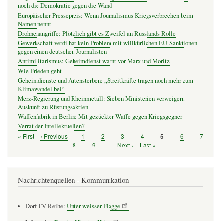
noch die Demokratie gegen die Wand
Europäischer Pressepreis: Wenn Journalismus Kriegsverbrechen beim
Namen nennt
Drohnenangriffe: Plötzlich gibt es Zweifel an Russlands Rolle
Gewerkschaft verdi hat kein Problem mit willkürlichen EU-Sanktionen
gegen einen deutschen Journalisten
Antimilitarismus: Geheimdienst warnt vor Marx und Moritz
Wie Frieden geht
Geheimdienste und Artensterben: „Streitkräfte tragen noch mehr zum
Klimawandel bei“
Merz-Regierung und Rheinmetall: Sieben Ministerien verweigern
Auskunft zu Rüstungsaktien
Waffenfabrik in Berlin: Mit gezückter Waffe gegen Kriegsgegner
Verrat der Intellektuellen?
Erste
« First
Vorherige
‹ Previous
Seite
1
Seite
2
Seite
3
Seite
4
Seite
6
Seite
7
Seite
5
Seitennummerierung
Seite
Seite
Seite
8
Seite
9
…
Nächste
Next ›
Letzte
Last »
Seite
Seite
Nachrichtenquellen - Kommunikation
Dorf TV Reihe:
Unter weisser Flagge