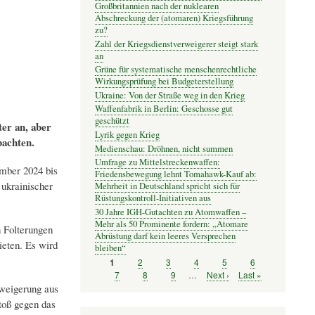
Großbritannien nach der nuklearen
Abschreckung der (atomaren) Kriegsführung
zu?
Zahl der Kriegsdienstverweigerer steigt stark
an
Grüne für systematische menschenrechtliche
Wirkungsprüfung bei Budgeterstellung
Ukraine: Von der Straße weg in den Krieg
Waffenfabrik in Berlin: Geschosse gut
geschützt
er an, aber
Lyrik gegen Krieg
bachten.
Medienschau: Dröhnen, nicht summen
Umfrage zu Mittelstreckenwaffen:
mber 2024 bis
Friedensbewegung lehnt Tomahawk-Kauf ab:
 ukrainischer
Mehrheit in Deutschland spricht sich für
Rüstungskontroll-Initiativen aus
30 Jahre IGH-Gutachten zu Atomwaffen –
Mehr als 50 Prominente fordern: „Atomare
n Folterungen
Abrüstung darf kein leeres Versprechen
ieten. Es wird
bleiben“
Seite
2
Seite
3
Seite
4
Seite
5
Seite
6
Seite
1
Seitennummerierung
Seite
7
Seite
8
Seite
9
…
Nächste
Next ›
Letzte
Last »
Seite
Seite
rweigerung aus
toß gegen das