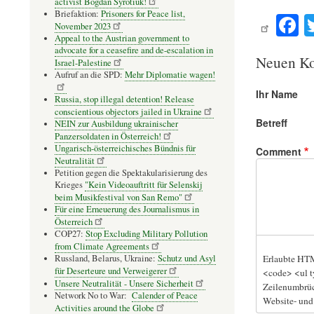
activist Bogdan Syrotiuk!
F
Briefaktion:
Prisoners for Peace list,
November 2023
c
Appeal to the Austrian government to
advocate for a ceasefire and de-escalation in
b
Neuen Ko
Israel-Palestine
Aufruf an die SPD:
Mehr Diplomatie wagen!
o
Ihr Name
Russia, stop illegal detention! Release
conscientious objectors jailed in Ukraine
Betreff
NEIN zur Ausbildung ukrainischer
Panzersoldaten in Österreich!
Ungarisch-österreichisches Bündnis für
Comment
Neutralität
Petition gegen die Spektakularisierung des
Krieges
"Kein Videoauftritt für Selenskij
beim Musikfestival von San Remo"
Für eine Erneuerung des Journalismus in
Österreich
COP27:
Stop Excluding Military Pollution
from Climate Agreements
Erlaubte HTM
Russland, Belarus, Ukraine:
Schutz und Asyl
für Deserteure und Verweigerer
<code> <ul t
Unsere Neutralität - Unsere Sicherheit
Zeilenumbrüc
Network No to War:
Calender of Peace
Website- und
Activities around the Globe