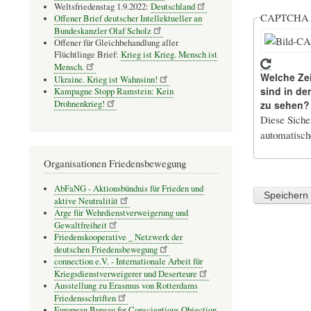
Weltsfriedenstag 1.9.2022:
Deutschland
CAPTCH
Offener Brief deutscher Intellektueller an
Bundeskanzler Olaf Scholz
Offener für Gleichbehandlung aller
Flüchtlinge Brief:
Krieg ist Krieg. Mensch ist
Mensch.
Welche Ze
Ukraine. Krieg ist Wahnsinn!
sind in de
Kampagne Stopp Ramstein: Kein
Drohnenkrieg!
zu sehen?
Diese Sicher
automatisc
Organisationen Friedensbewegung
AbFaNG - Aktionsbündnis für Frieden und
aktive Neutralität
Arge für Wehrdienstverweigerung und
Gewaltfreiheit
Friedenskooperative _ Netzwerk der
deutschen Friedensbewegung
connection e.V. - Inter­na­tio­nale Arbeit für
Kriegs­dienst­ver­wei­gerer und Deser­teure
Ausstellung zu Erasmus von Rotterdams
Friedensschriften
European Bureau for Conscientious Objection