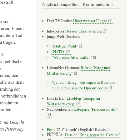
bestraft
Nachrichtenquellen - Kommunikation
Dorf TV Reihe:
Unter weisser Flagge
e von
waren. Einem
Infosperber
Dossier Ukraine-Krieg
 mit dem Tod
junge Welt Dossiers:
u tragen.
"Blutiger Profit"
"NATO"
uf
"Welt ohne Atomwaffen"
d politische
LabourNet Germany
Rubrik "Krieg und
e
Militarisierung"
eilen, den
räfte aus dem
Njet zum Krieg – das sagen in Russland
nicht nur klassische Oppositionelle
mmlung der
verbindlichen
Lost in EU:
Liveblog "Europa im
 Maßnahmen
Wirtschaftskrieg"
ration.
Nachdenkseiten
Kategorie "Friedenspolitik"
im Gesicht
an Petrovsky,
Posle
("danach") English / Russisch
PROKLA:
Dossier "Krieg gegen die Ukraine"