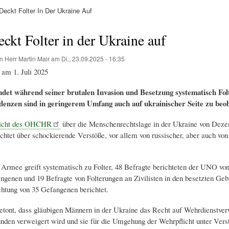
ckt Folter In Der Ukraine Auf
ation
kt Folter in der Ukraine auf
on
Herr Martin Mair
am
Di., 23.09.2025 - 16:35
 am 1. Juli 2025
det während seiner brutalen Invasion und Besetzung systematisch Folt
denzen sind in geringerem Umfang auch auf ukrainischer Seite zu beo
icht des OHCHR
über die Menschenrechtslage in der Ukraine von Deze
chtet über schockierende Verstöße, vor allem von russischer, aber auch von
 Armee greift systematisch zu Folter, 48 Befragte berichteten der UNO vo
ngenen und 19 Befragte von Folterungen an Zivilisten in den besetzten Geb
chtung von 35 Gefangenen berichtet.
etont, dass gläubigen Männern in der Ukraine das Recht auf Wehrdienstve
den verweigert wird und sie für die Umgehung der Wehrpflicht unter Vers