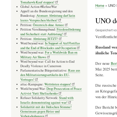
Tomahawk-Kauf stoppen!
Home
UNO De
Global Action #RefuseWar
Pfadnavig
Appell an die Bundesregierung und den
Bundestag:
Atomare Abrüstung darf kein
UNO dec
leeres Versprechen bleiben!
Petition:
Österreich ohne Armee
Petition Versöhnungsbund:
Friedensförderung
Gespeichert v
und Sicherheit statt Aufrüstung!
Veröffentlicht
Petition:
Abrüstung JETZT!
Word beyond war:
In Support of Aid Flotillas
Russland wen
and the End of Blockades and Occupation
ähnliche Ten
Word beyond war:
For a Worldwide Ban on
Military Air Shows
Word beyond war: Call for Action to End
Der neue
Ber
Deadly Violence in Cameroon
Mai 2025 beri
Parlamentarische Bürgerinitiative:
Raus aus
Seite.
den Militarisierungsartikeln des EU-
Vertrages!
attac-Kampagne:
Wettrüsten stoppen!
Die russische
World beyond War:
Drop Prosecution of Peace
an Kriegsgefa
Activist Yurii Sheliazhenko
von der Hinri
Refuser Solidarity Network:
Stand with
Israelis demonstrating against war!
Der Bericht b
Solidarität mit der Jüdischen Stimme!
Gemeinsam gegen Hetze und
Gewissensgrün
Verbotsdrohungen