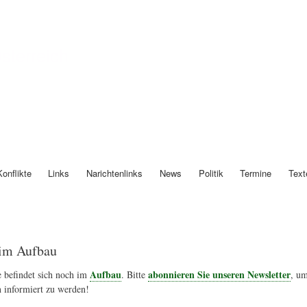
Direkt
zum
Inhalt
Österreich
Konflikte
Links
Narichtenlinks
News
Politik
Termine
Text
im Aufbau
Aufbau
abonnieren Sie unseren Newsletter
 befindet sich noch im
. Bitte
, um
 informiert zu werden!