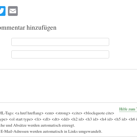
a
T
E
e
wi
m
o
tte
ail
mmentar hinzufügen
k
r
Hilfe zum 
L-Tags: <a href hreflang> <em> <strong> <cite> <blockquote cite>
ype> <ol start type> <li> <dl> <dt> <dd> <h2 id> <h3 id> <h4 id> <h5 id> <h6 
he und Absätze werden automatisch erzeugt.
 E-Mail-Adressen werden automatisch in Links umgewandelt.