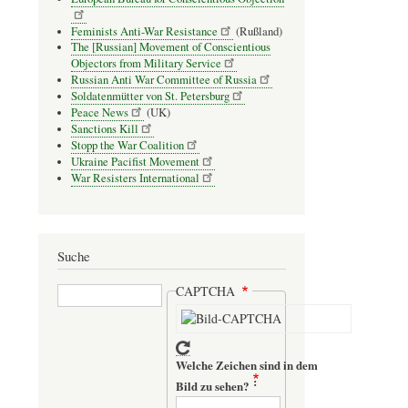
Feminists Anti-War Resistance
(Rußland)
The [Russian] Movement of Conscientious
Objectors from Military Service
Russian Anti War Committee of Russia
Soldatenmütter von St. Petersburg
Peace News
(UK)
Sanctions Kill
Stopp the War Coalition
Ukraine Pacifist Movement
War Resisters International
Suche
Suche
CAPTCHA
Welche Zeichen sind in dem
Bild zu sehen?