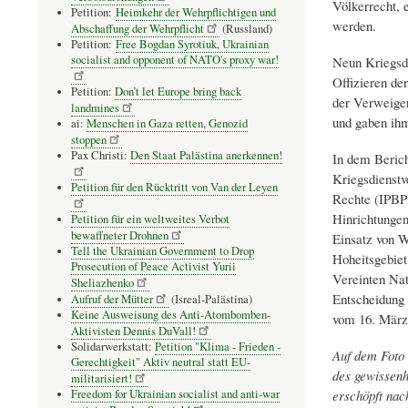
Völkerrecht, e
Petition:
Heimkehr der Wehrpflichtigen und
werden.
Abschaffung der Wehrpflicht
(Russland)
Petition:
Free Bogdan Syrotiuk, Ukrainian
socialist and opponent of NATO's proxy war!
Neun Kriegsdi
Offizieren d
Petition:
Don’t let Europe bring back
der Verweiger
landmines
und gaben ihm
ai:
Menschen in Gaza retten, Genozid
stoppen
Pax Christi:
Den Staat Palästina anerkennen!
In dem Berich
Kriegsdienstv
Petition für den Rücktritt von Van der Leyen
Rechte (IPBPR
Hinrichtungen 
Petition für ein weltweites Verbot
bewaffneter Drohnen
Einsatz von W
Tell the Ukrainian Government to Drop
Hoheitsgebiet
Prosecution of Peace Activist Yurii
Vereinten Nat
Sheliazhenko
Entscheidung 
Aufruf der Mütter
(Isreal-Palästina)
Keine Ausweisung des Anti-Atombomben-
vom 16. März 
Aktivisten Dennis DuVall!
Solidarwerkstatt:
Petition "Klima - Frieden -
Auf dem Foto 
Gerechtigkeit" Aktiv neutral statt EU-
des gewissenh
militarisiert!
Freedom for Ukrainian socialist and anti-war
erschöpft nac