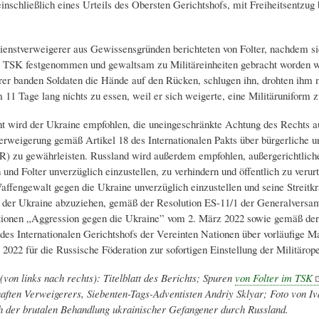
inschließlich eines Urteils des Obersten Gerichtshofs, mit Freiheitsentzug 
enstverweigerer aus Gewissensgründen berichteten von Folter, nachdem si
er TSK festgenommen und gewaltsam zu Militäreinheiten gebracht worden 
er banden Soldaten die Hände auf den Rücken, schlugen ihn, drohten ihm
 11 Tage lang nichts zu essen, weil er sich weigerte, eine Militäruniform z
t wird der Ukraine empfohlen, die uneingeschränkte Achtung des Rechts a
erweigerung gemäß Artikel 18 des Internationalen Pakts über bürgerliche un
) zu gewährleisten. Russland wird außerdem empfohlen, außergerichtlich
und Folter unverzüglich einzustellen, zu verhindern und öffentlich zu verurt
affengewalt gegen die Ukraine unverzüglich einzustellen und seine Streitk
 der Ukraine abzuziehen, gemäß der Resolution ES-11/1 der Generalversa
ionen „Aggression gegen die Ukraine” vom 2. März 2022 sowie gemäß der 
des Internationalen Gerichtshofs der Vereinten Nationen über vorläufige
2022 für die Russische Föderation zur sofortigen Einstellung der Militärope
(von links nach rechts): Titelblatt des Berichts; Spuren
von Folter im TSK
aften Verweigerers, Siebenten-Tags-Adventisten Andriy Sklyar; Foto von Iv
h der brutalen Behandlung ukrainischer Gefangener durch Russland.