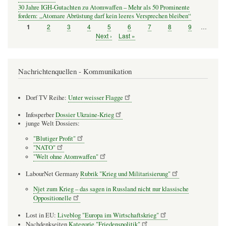
30 Jahre IGH-Gutachten zu Atomwaffen – Mehr als 50 Prominente
fordern: „Atomare Abrüstung darf kein leeres Versprechen bleiben“
Seite
2
Seite
3
Seite
4
Seite
5
Seite
6
Seite
7
Seite
8
Seite
9
…
Seite
1
Seitennummerierung
Nächste
Next ›
Letzte
Last »
Seite
Seite
Nachrichtenquellen - Kommunikation
Dorf TV Reihe:
Unter weisser Flagge
Infosperber
Dossier Ukraine-Krieg
junge Welt Dossiers:
"Blutiger Profit"
"NATO"
"Welt ohne Atomwaffen"
LabourNet Germany
Rubrik "Krieg und Militarisierung"
Njet zum Krieg – das sagen in Russland nicht nur klassische
Oppositionelle
Lost in EU:
Liveblog "Europa im Wirtschaftskrieg"
Nachdenkseiten
Kategorie "Friedenspolitik"