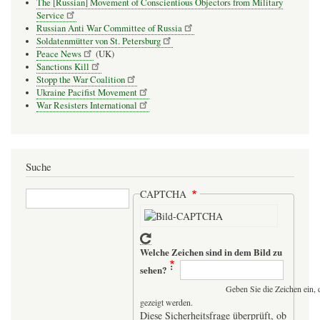
The [Russian] Movement of Conscientious Objectors from Military
Service
Russian Anti War Committee of Russia
Soldatenmütter von St. Petersburg
Peace News
(UK)
Sanctions Kill
Stopp the War Coalition
Ukraine Pacifist Movement
War Resisters International
Suche
Suche
CAPTCHA
Welche Zeichen sind in dem Bild zu
sehen?
Geben Sie die Zeichen ein, 
gezeigt werden.
Diese Sicherheitsfrage überprüft, ob