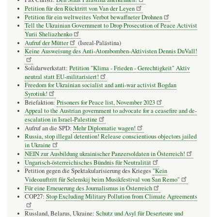
Petition für den Rücktritt von Van der Leyen
Petition für ein weltweites Verbot bewaffneter Drohnen
Tell the Ukrainian Government to Drop Prosecution of Peace Activist
Yurii Sheliazhenko
Aufruf der Mütter
(Isreal-Palästina)
Keine Ausweisung des Anti-Atombomben-Aktivisten Dennis DuVall!
Solidarwerkstatt:
Petition "Klima - Frieden - Gerechtigkeit" Aktiv
neutral statt EU-militarisiert!
Freedom for Ukrainian socialist and anti-war activist Bogdan
Syrotiuk!
Briefaktion:
Prisoners for Peace list, November 2023
Appeal to the Austrian government to advocate for a ceasefire and de-
escalation in Israel-Palestine
Aufruf an die SPD:
Mehr Diplomatie wagen!
Russia, stop illegal detention! Release conscientious objectors jailed
in Ukraine
NEIN zur Ausbildung ukrainischer Panzersoldaten in Österreich!
Ungarisch-österreichisches Bündnis für Neutralität
Petition gegen die Spektakularisierung des Krieges
"Kein
Videoauftritt für Selenskij beim Musikfestival von San Remo"
Für eine Erneuerung des Journalismus in Österreich
COP27:
Stop Excluding Military Pollution from Climate Agreements
Russland, Belarus, Ukraine:
Schutz und Asyl für Deserteure und