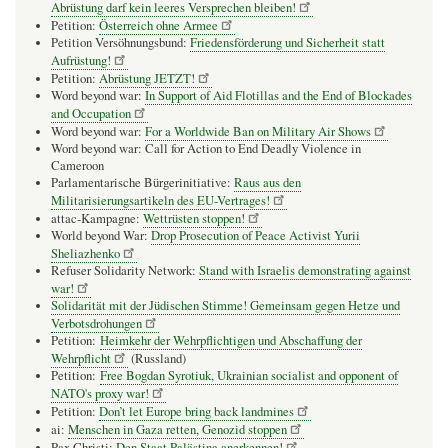
Abrüstung darf kein leeres Versprechen bleiben!
Petition:
Österreich ohne Armee
Petition Versöhnungsbund:
Friedensförderung und Sicherheit statt
Aufrüstung!
Petition:
Abrüstung JETZT!
Word beyond war:
In Support of Aid Flotillas and the End of Blockades
and Occupation
Word beyond war:
For a Worldwide Ban on Military Air Shows
Word beyond war: Call for Action to End Deadly Violence in
Cameroon
Parlamentarische Bürgerinitiative:
Raus aus den
Militarisierungsartikeln des EU-Vertrages!
attac-Kampagne:
Wettrüsten stoppen!
World beyond War:
Drop Prosecution of Peace Activist Yurii
Sheliazhenko
Refuser Solidarity Network:
Stand with Israelis demonstrating against
war!
Solidarität mit der Jüdischen Stimme! Gemeinsam gegen Hetze und
Verbotsdrohungen
Petition:
Heimkehr der Wehrpflichtigen und Abschaffung der
Wehrpflicht
(Russland)
Petition:
Free Bogdan Syrotiuk, Ukrainian socialist and opponent of
NATO's proxy war!
Petition:
Don’t let Europe bring back landmines
ai:
Menschen in Gaza retten, Genozid stoppen
Pax Christi:
Den Staat Palästina anerkennen!