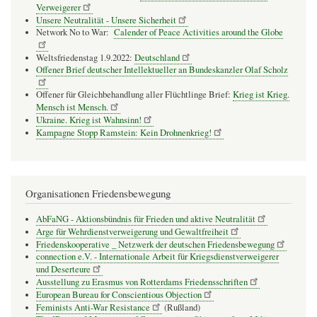
Verweigerer
Unsere Neutralität - Unsere Sicherheit
Network No to War:
Calender of Peace Activities around the Globe
Weltsfriedenstag 1.9.2022:
Deutschland
Offener Brief deutscher Intellektueller an Bundeskanzler Olaf Scholz
Offener für Gleichbehandlung aller Flüchtlinge Brief:
Krieg ist Krieg.
Mensch ist Mensch.
Ukraine. Krieg ist Wahnsinn!
Kampagne Stopp Ramstein: Kein Drohnenkrieg!
Organisationen Friedensbewegung
AbFaNG - Aktionsbündnis für Frieden und aktive Neutralität
Arge für Wehrdienstverweigerung und Gewaltfreiheit
Friedenskooperative _ Netzwerk der deutschen Friedensbewegung
connection e.V. - Inter­na­tio­nale Arbeit für Kriegs­dienst­ver­wei­gerer
und Deser­teure
Ausstellung zu Erasmus von Rotterdams Friedensschriften
European Bureau for Conscientious Objection
Feminists Anti-War Resistance
(Rußland)