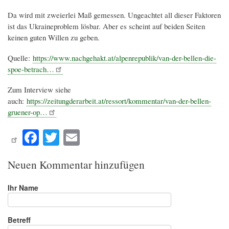
Da wird mit zweierlei Maß gemessen. Ungeachtet all dieser Faktoren
ist das Ukraineproblem lösbar. Aber es scheint auf beiden Seiten
keinen guten Willen zu geben.
Quelle:
https://www.nachgehakt.at/alpenrepublik/van-der-bellen-die-
spoe-betrach…
Zum Interview siehe
auch:
https://zeitungderarbeit.at/ressort/kommentar/van-der-bellen-
gruener-op…
Fa
T
E
ce
wi
m
bo
tte
ail
Neuen Kommentar hinzufügen
ok
r
Ihr Name
Betreff