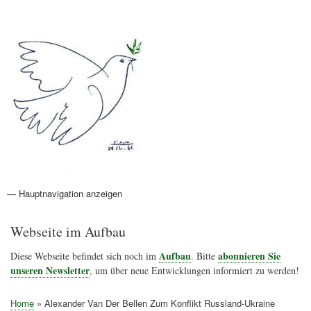
Direkt
Anmelden
Benutzermenü
zum
Inhalt
Friedenspolitik Österreich
— Hauptnavigation anzeigen
Hauptnavigation
Aktionen
Friedensbewegung
Friedensprojekte
Home
Konflikte
Links
Narichtenlinks
News
Politik
Termine
Texte
Kunst
Friedensexperten
Friedensforschung
Friedensinitiativen
Friedensnachrichten
Webseite im Aufbau
Aufbau
abonnieren Sie
Diese Webseite befindet sich noch im
. Bitte
unseren Newsletter
, um über neue Entwicklungen informiert zu werden!
Home
Alexander Van Der Bellen Zum Konflikt Russland-Ukraine