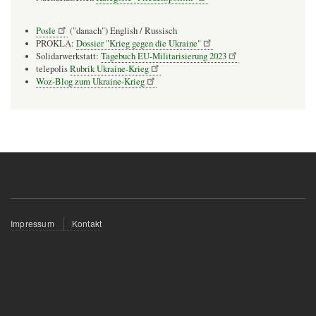
Posle
("danach") English / Russisch
PROKLA:
Dossier "Krieg gegen die Ukraine"
Solidarwerkstatt:
Tagebuch EU-Militarisierung 2023
telepolis
Rubrik Ukraine-Krieg
Woz-Blog zum Ukraine-Krieg
Fußzeilenmenü
Impressum
Kontakt