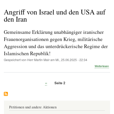
Pfadnavigation
Angriff von Israel und den USA auf
den Iran
Gemeinsame Erklärung unabhängiger iranischer
Frauenorganisationen gegen Krieg, militärische
Aggression und das unterdrückerische Regime der
Islamischen Republik!
Gespeichert von
Herr Martin Mair
am
Mi., 25.06.2025 - 22:34
übe
Weiterlesen
Gem
Erk
una
Vorherige
‹‹
Seite 2
iran
Seitennummerierung
Seite
Fra
geg
Krie
mili
Agg
Petitionen und andere Aktionen
und
das