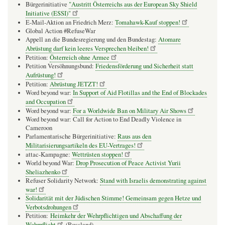
Bürgerinitiative
"Austritt Österreichs aus der European Sky Shield
unte
Initiative (ESSI)"
Reg
E-Mail-Aktion an Friedrich Merz:
Tomahawk-Kauf stoppen!
der
Global Action #RefuseWar
Isla
Appell an die Bundesregierung und den Bundestag:
Atomare
Repu
Abrüstung darf kein leeres Versprechen bleiben!
Petition:
Österreich ohne Armee
Petition Versöhnungsbund:
Friedensförderung und Sicherheit statt
Aufrüstung!
Petition:
Abrüstung JETZT!
Word beyond war:
In Support of Aid Flotillas and the End of Blockades
and Occupation
Word beyond war:
For a Worldwide Ban on Military Air Shows
Word beyond war: Call for Action to End Deadly Violence in
Cameroon
Parlamentarische Bürgerinitiative:
Raus aus den
Militarisierungsartikeln des EU-Vertrages!
attac-Kampagne:
Wettrüsten stoppen!
World beyond War:
Drop Prosecution of Peace Activist Yurii
Sheliazhenko
Refuser Solidarity Network:
Stand with Israelis demonstrating against
war!
Solidarität mit der Jüdischen Stimme! Gemeinsam gegen Hetze und
Verbotsdrohungen
Petition:
Heimkehr der Wehrpflichtigen und Abschaffung der
Wehrpflicht
(Russland)