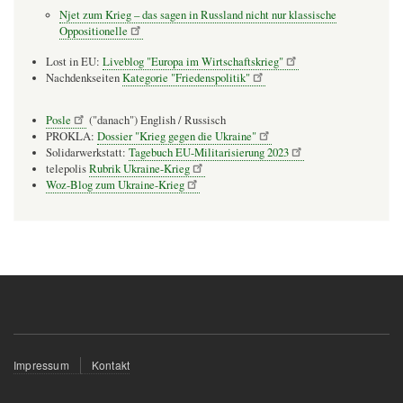
Njet zum Krieg – das sagen in Russland nicht nur klassische
Oppositionelle
Lost in EU:
Liveblog "Europa im Wirtschaftskrieg"
Nachdenkseiten
Kategorie "Friedenspolitik"
Posle
("danach") English / Russisch
PROKLA:
Dossier "Krieg gegen die Ukraine"
Solidarwerkstatt:
Tagebuch EU-Militarisierung 2023
telepolis
Rubrik Ukraine-Krieg
Woz-Blog zum Ukraine-Krieg
Fußzeilenmenü
Impressum
Kontakt