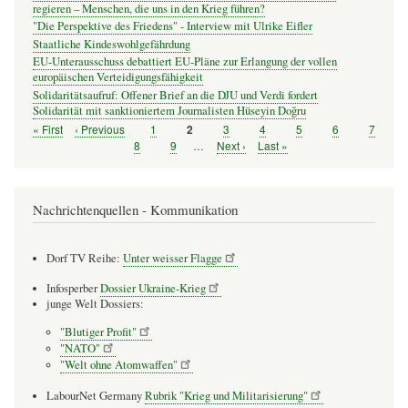
regieren – Menschen, die uns in den Krieg führen?
"Die Perspektive des Friedens" - Interview mit Ulrike Eifler
Staatliche Kindeswohlgefährdung
EU-Unterausschuss debattiert EU-Pläne zur Erlangung der vollen
europäischen Verteidigungsfähigkeit
Solidaritätsaufruf: Offener Brief an die DJU und Verdi fordert
Solidarität mit sanktioniertem Journalisten Hüseyin Doğru
Erste
« First
Vorherige
‹ Previous
Seite
1
Seite
3
Seite
4
Seite
5
Seite
6
Seite
7
Seite
2
Seitennummerierung
Seite
Seite
Seite
8
Seite
9
…
Nächste
Next ›
Letzte
Last »
Seite
Seite
Nachrichtenquellen - Kommunikation
Dorf TV Reihe:
Unter weisser Flagge
Infosperber
Dossier Ukraine-Krieg
junge Welt Dossiers:
"Blutiger Profit"
"NATO"
"Welt ohne Atomwaffen"
LabourNet Germany
Rubrik "Krieg und Militarisierung"