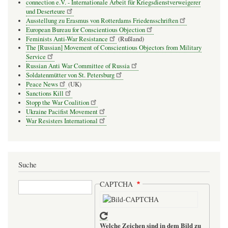
connection e.V. - Inter­na­tio­nale Arbeit für Kriegs­dienst­ver­wei­gerer
und Deser­teure
Ausstellung zu Erasmus von Rotterdams Friedensschriften
European Bureau for Conscientious Objection
Feminists Anti-War Resistance
(Rußland)
The [Russian] Movement of Conscientious Objectors from Military
Service
Russian Anti War Committee of Russia
Soldatenmütter von St. Petersburg
Peace News
(UK)
Sanctions Kill
Stopp the War Coalition
Ukraine Pacifist Movement
War Resisters International
Suche
Suche
CAPTCHA
Welche Zeichen sind in dem Bild zu