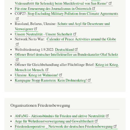
Videoauftritt für Selenskij beim Musikfestival von San Remo"
Für eine Erneuerung des Journalismus in Österreich
COP27:
Stop Excluding Military Pollution from Climate Agreements
Russland, Belarus, Ukraine:
Schutz und Asyl für Deserteure und
Verweigerer
Unsere Neutralität - Unsere Sicherheit
Network No to War:
Calender of Peace Activities around the Globe
Weltsfriedenstag 1.9.2022:
Deutschland
Offener Brief deutscher Intellektueller an Bundeskanzler Olaf Scholz
Offener für Gleichbehandlung aller Flüchtlinge Brief:
Krieg ist Krieg.
Mensch ist Mensch.
Ukraine. Krieg ist Wahnsinn!
Kampagne Stopp Ramstein: Kein Drohnenkrieg!
Organisationen Friedensbewegung
AbFaNG - Aktionsbündnis für Frieden und aktive Neutralität
Arge für Wehrdienstverweigerung und Gewaltfreiheit
Friedenskooperative _ Netzwerk der deutschen Friedensbewegung