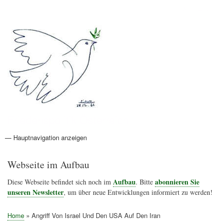
Direkt
Anmelden
Benutzermenü
zum
Inhalt
Friedenspolitik Österreich
— Hauptnavigation anzeigen
Hauptnavigation
Aktionen
Friedensbewegung
Friedensprojekte
Home
Konflikte
Links
Narichtenlinks
News
Politik
Termine
Texte
Kunst
Friedensexperten
Friedensforschung
Friedensinitiativen
Friedensnachrichten
Webseite im Aufbau
Aufbau
abonnieren Sie
Diese Webseite befindet sich noch im
. Bitte
unseren Newsletter
, um über neue Entwicklungen informiert zu werden!
Home
Angriff Von Israel Und Den USA Auf Den Iran