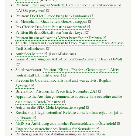
Petition:
Free Bogdan Syrotiuk, Ukrainian socialist and opponent of
NATO's proxy war!
Petition:
Don’t let Europe bring back landmines
ai:
Menschen in Gaza retten, Genozid stoppen
Pax Christi:
Den Staat Palästina anerkennen!
Petition für den Rücktritt von Van der Leyen
Petition für ein weltweites Verbot bewaffneter Drohnen
Tell the Ukrainian Government to Drop Prosecution of Peace Activist
Yurii Sheliazhenko
Aufruf der Mütter
(Isreal-Palästina)
Keine Ausweisung des Anti-Atombomben-Aktivisten Dennis DuVall!
Solidarwerkstatt:
Petition "Klima - Frieden - Gerechtigkeit" Aktiv
neutral statt EU-militarisiert!
Freedom for Ukrainian socialist and anti-war activist Bogdan
Syrotiuk!
Briefaktion:
Prisoners for Peace list, November 2023
Appeal to the Austrian government to advocate for a ceasefire and de-
escalation in Israel-Palestine
Aufruf an die SPD:
Mehr Diplomatie wagen!
Russia, stop illegal detention! Release conscientious objectors jailed
in Ukraine
NEIN zur Ausbildung ukrainischer Panzersoldaten in Österreich!
Ungarisch-österreichisches Bündnis für Neutralität
Petition gegen die Spektakularisierung des Krieges
"Kein