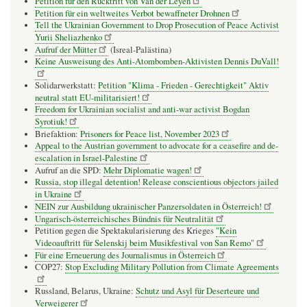
Petition für den Rücktritt von Van der Leyen
Petition für ein weltweites Verbot bewaffneter Drohnen
Tell the Ukrainian Government to Drop Prosecution of Peace Activist
Yurii Sheliazhenko
Aufruf der Mütter
(Isreal-Palästina)
Keine Ausweisung des Anti-Atombomben-Aktivisten Dennis DuVall!
Solidarwerkstatt:
Petition "Klima - Frieden - Gerechtigkeit" Aktiv
neutral statt EU-militarisiert!
Freedom for Ukrainian socialist and anti-war activist Bogdan
Syrotiuk!
Briefaktion:
Prisoners for Peace list, November 2023
Appeal to the Austrian government to advocate for a ceasefire and de-
escalation in Israel-Palestine
Aufruf an die SPD:
Mehr Diplomatie wagen!
Russia, stop illegal detention! Release conscientious objectors jailed
in Ukraine
NEIN zur Ausbildung ukrainischer Panzersoldaten in Österreich!
Ungarisch-österreichisches Bündnis für Neutralität
Petition gegen die Spektakularisierung des Krieges
"Kein
Videoauftritt für Selenskij beim Musikfestival von San Remo"
Für eine Erneuerung des Journalismus in Österreich
COP27:
Stop Excluding Military Pollution from Climate Agreements
Russland, Belarus, Ukraine:
Schutz und Asyl für Deserteure und
Verweigerer