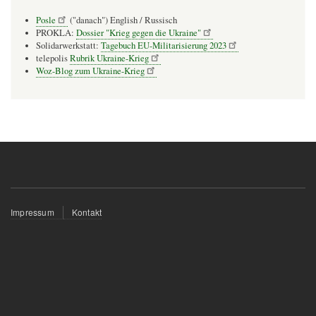
Posle
("danach") English / Russisch
PROKLA:
Dossier "Krieg gegen die Ukraine"
Solidarwerkstatt:
Tagebuch EU-Militarisierung 2023
telepolis
Rubrik Ukraine-Krieg
Woz-Blog zum Ukraine-Krieg
Fußzeilenmenü
Impressum
Kontakt