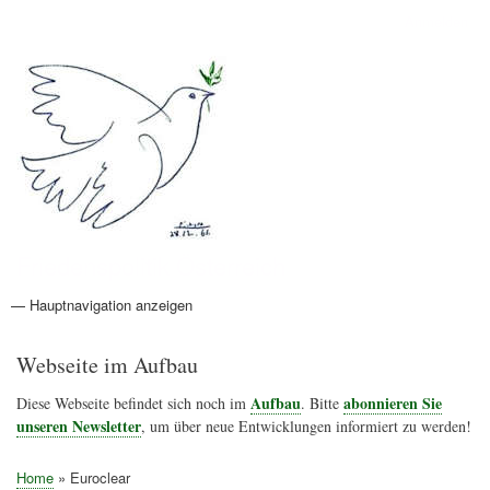
Direkt
Anmelden
Benutzermenü
zum
Inhalt
Friedenspolitik Österreich
— Hauptnavigation anzeigen
Hauptnavigation
Aktionen
Friedensbewegung
Friedensprojekte
Home
Konflikte
Links
Narichtenlinks
News
Politik
Termine
Texte
Kunst
Friedensexperten
Friedensforschung
Friedensinitiativen
Friedensnachrichten
Webseite im Aufbau
Aufbau
abonnieren Sie
Diese Webseite befindet sich noch im
. Bitte
unseren Newsletter
, um über neue Entwicklungen informiert zu werden!
Home
Euroclear