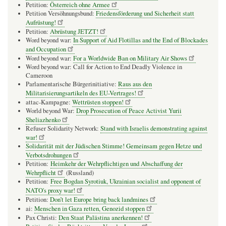
Petition:
Österreich ohne Armee
Petition Versöhnungsbund:
Friedensförderung und Sicherheit statt
Aufrüstung!
Petition:
Abrüstung JETZT!
Word beyond war:
In Support of Aid Flotillas and the End of Blockades
and Occupation
Word beyond war:
For a Worldwide Ban on Military Air Shows
Word beyond war: Call for Action to End Deadly Violence in
Cameroon
Parlamentarische Bürgerinitiative:
Raus aus den
Militarisierungsartikeln des EU-Vertrages!
attac-Kampagne:
Wettrüsten stoppen!
World beyond War:
Drop Prosecution of Peace Activist Yurii
Sheliazhenko
Refuser Solidarity Network:
Stand with Israelis demonstrating against
war!
Solidarität mit der Jüdischen Stimme! Gemeinsam gegen Hetze und
Verbotsdrohungen
Petition:
Heimkehr der Wehrpflichtigen und Abschaffung der
Wehrpflicht
(Russland)
Petition:
Free Bogdan Syrotiuk, Ukrainian socialist and opponent of
NATO's proxy war!
Petition:
Don’t let Europe bring back landmines
ai:
Menschen in Gaza retten, Genozid stoppen
Pax Christi:
Den Staat Palästina anerkennen!