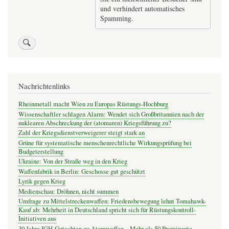
und verhindert automatisches
Spamming.
Nachrichtenlinks
Rheinmetall macht Wien zu Europas Rüstungs-Hochburg
Wissenschaftler schlagen Alarm: Wendet sich Großbritannien nach der
nuklearen Abschreckung der (atomaren) Kriegsführung zu?
Zahl der Kriegsdienstverweigerer steigt stark an
Grüne für systematische menschenrechtliche Wirkungsprüfung bei
Budgeterstellung
Ukraine: Von der Straße weg in den Krieg
Waffenfabrik in Berlin: Geschosse gut geschützt
Lyrik gegen Krieg
Medienschau: Dröhnen, nicht summen
Umfrage zu Mittelstreckenwaffen: Friedensbewegung lehnt Tomahawk-
Kauf ab: Mehrheit in Deutschland spricht sich für Rüstungskontroll-
Initiativen aus
30 Jahre IGH-Gutachten zu Atomwaffen – Mehr als 50 Prominente