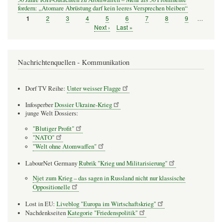
fordern: „Atomare Abrüstung darf kein leeres Versprechen bleiben“
Seite
2
Seite
3
Seite
4
Seite
5
Seite
6
Seite
7
Seite
8
Seite
9
…
Seite
1
Seitennummerierung
Nächste
Next ›
Letzte
Last »
Seite
Seite
Nachrichtenquellen - Kommunikation
Dorf TV Reihe:
Unter weisser Flagge
Infosperber
Dossier Ukraine-Krieg
junge Welt Dossiers:
"Blutiger Profit"
"NATO"
"Welt ohne Atomwaffen"
LabourNet Germany
Rubrik "Krieg und Militarisierung"
Njet zum Krieg – das sagen in Russland nicht nur klassische
Oppositionelle
Lost in EU:
Liveblog "Europa im Wirtschaftskrieg"
Nachdenkseiten
Kategorie "Friedenspolitik"