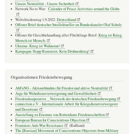
Unsere Neutralität - Unsere Sicherheit
Network No to War:
Calender of Peace Activities around the Globe
Weltsfriedenstag 1.9.2022:
Deutschland
Offener Brief deutscher Intellektueller an Bundeskanzler Olaf Scholz
Offener für Gleichbehandlung aller Flüchtlinge Brief:
Krieg ist Krieg.
Mensch ist Mensch.
Ukraine. Krieg ist Wahnsinn!
Kampagne Stopp Ramstein: Kein Drohnenkrieg!
Organisationen Friedensbewegung
AbFaNG - Aktionsbündnis für Frieden und aktive Neutralität
Arge für Wehrdienstverweigerung und Gewaltfreiheit
Friedenskooperative _ Netzwerk der deutschen Friedensbewegung
connection e.V. - Inter­na­tio­nale Arbeit für Kriegs­dienst­ver­wei­gerer
und Deser­teure
Ausstellung zu Erasmus von Rotterdams Friedensschriften
European Bureau for Conscientious Objection
Feminists Anti-War Resistance
(Rußland)
The [Russian] Movement of Conscientious Objectors from Military