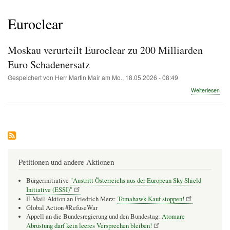
Pfadnavigation
Euroclear
Moskau verurteilt Euroclear zu 200 Milliarden
Euro Schadenersatz
Gespeichert von
Herr Martin Mair
am
Mo., 18.05.2026 - 08:49
übe
Weiterlesen
Mos
veru
Eur
zu
200
Mill
Eur
Sch
Petitionen und andere Aktionen
Bürgerinitiative
"Austritt Österreichs aus der European Sky Shield
Initiative (ESSI)"
E-Mail-Aktion an Friedrich Merz:
Tomahawk-Kauf stoppen!
Global Action #RefuseWar
Appell an die Bundesregierung und den Bundestag:
Atomare
Abrüstung darf kein leeres Versprechen bleiben!