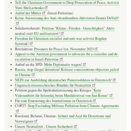
Tell the Ukrainian Government to Drop Prosecution of Peace Activist
Yurii Sheliazhenko
Aufruf der Mütter
(Isreal-Palästina)
Keine Ausweisung des Anti-Atombomben-Aktivisten Dennis DuVall!
Solidarwerkstatt:
Petition "Klima - Frieden - Gerechtigkeit" Aktiv
neutral statt EU-militarisiert!
Freedom for Ukrainian socialist and anti-war activist Bogdan
Syrotiuk!
Briefaktion:
Prisoners for Peace list, November 2023
Appeal to the Austrian government to advocate for a ceasefire and de-
escalation in Israel-Palestine
Aufruf an die SPD:
Mehr Diplomatie wagen!
Russia, stop illegal detention! Release conscientious objectors jailed
in Ukraine
NEIN zur Ausbildung ukrainischer Panzersoldaten in Österreich!
Ungarisch-österreichisches Bündnis für Neutralität
Petition gegen die Spektakularisierung des Krieges
"Kein
Videoauftritt für Selenskij beim Musikfestival von San Remo"
Für eine Erneuerung des Journalismus in Österreich
COP27:
Stop Excluding Military Pollution from Climate Agreements
Russland, Belarus, Ukraine:
Schutz und Asyl für Deserteure und
Verweigerer
Unsere Neutralität - Unsere Sicherheit