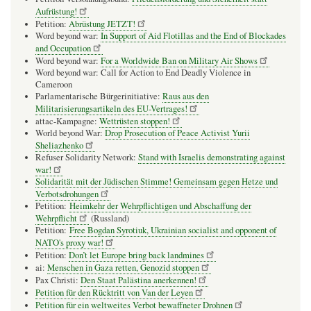
Aufrüstung!
Petition:
Abrüstung JETZT!
Word beyond war:
In Support of Aid Flotillas and the End of Blockades
and Occupation
Word beyond war:
For a Worldwide Ban on Military Air Shows
Word beyond war: Call for Action to End Deadly Violence in
Cameroon
Parlamentarische Bürgerinitiative:
Raus aus den
Militarisierungsartikeln des EU-Vertrages!
attac-Kampagne:
Wettrüsten stoppen!
World beyond War:
Drop Prosecution of Peace Activist Yurii
Sheliazhenko
Refuser Solidarity Network:
Stand with Israelis demonstrating against
war!
Solidarität mit der Jüdischen Stimme! Gemeinsam gegen Hetze und
Verbotsdrohungen
Petition:
Heimkehr der Wehrpflichtigen und Abschaffung der
Wehrpflicht
(Russland)
Petition:
Free Bogdan Syrotiuk, Ukrainian socialist and opponent of
NATO's proxy war!
Petition:
Don’t let Europe bring back landmines
ai:
Menschen in Gaza retten, Genozid stoppen
Pax Christi:
Den Staat Palästina anerkennen!
Petition für den Rücktritt von Van der Leyen
Petition für ein weltweites Verbot bewaffneter Drohnen