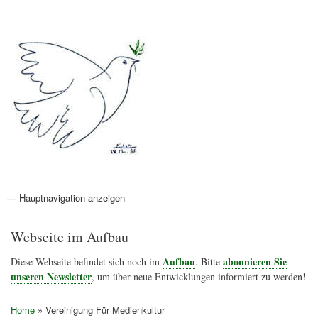
Direkt
Anmelden
Benutzermenü
zum
Inhalt
Friedenspolitik Österreich
— Hauptnavigation anzeigen
Hauptnavigation
Aktionen
Friedensbewegung
Friedensprojekte
Home
Konflikte
Links
Narichtenlinks
News
Politik
Termine
Texte
Kunst
Friedensexperten
Friedensforschung
Friedensinitiativen
Friedensnachrichten
Webseite im Aufbau
Aufbau
abonnieren Sie
Diese Webseite befindet sich noch im
. Bitte
unseren Newsletter
, um über neue Entwicklungen informiert zu werden!
Home
Vereinigung Für Medienkultur