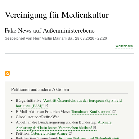
Pfadnavigation
Vereinigung für Medienkultur
Fake News auf Außenministerebene
Gespeichert von
Herr Martin Mair
am
Sa., 28.03.2026 - 22:20
übe
Weiterlesen
Fak
New
auf
Auß
Petitionen und andere Aktionen
Bürgerinitiative
"Austritt Österreichs aus der European Sky Shield
Initiative (ESSI)"
E-Mail-Aktion an Friedrich Merz:
Tomahawk-Kauf stoppen!
Global Action #RefuseWar
Appell an die Bundesregierung und den Bundestag:
Atomare
Abrüstung darf kein leeres Versprechen bleiben!
Petition:
Österreich ohne Armee
Petition Versöhnungsbund:
Friedensförderung und Sicherheit statt