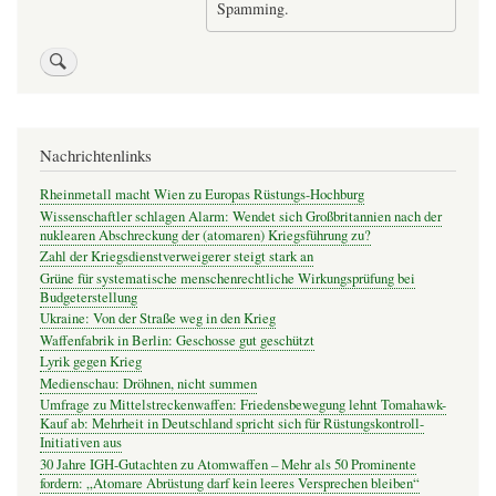
Spamming.
Nachrichtenlinks
Rheinmetall macht Wien zu Europas Rüstungs-Hochburg
Wissenschaftler schlagen Alarm: Wendet sich Großbritannien nach der
nuklearen Abschreckung der (atomaren) Kriegsführung zu?
Zahl der Kriegsdienstverweigerer steigt stark an
Grüne für systematische menschenrechtliche Wirkungsprüfung bei
Budgeterstellung
Ukraine: Von der Straße weg in den Krieg
Waffenfabrik in Berlin: Geschosse gut geschützt
Lyrik gegen Krieg
Medienschau: Dröhnen, nicht summen
Umfrage zu Mittelstreckenwaffen: Friedensbewegung lehnt Tomahawk-
Kauf ab: Mehrheit in Deutschland spricht sich für Rüstungskontroll-
Initiativen aus
30 Jahre IGH-Gutachten zu Atomwaffen – Mehr als 50 Prominente
fordern: „Atomare Abrüstung darf kein leeres Versprechen bleiben“