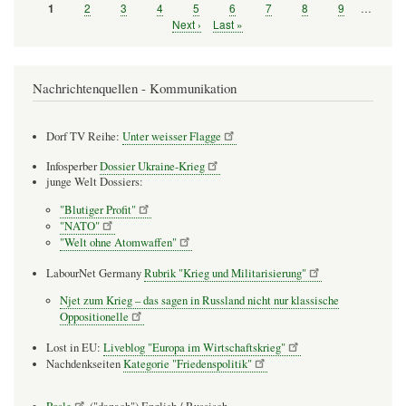
Seite
2
Seite
3
Seite
4
Seite
5
Seite
6
Seite
7
Seite
8
Seite
9
…
Seite
1
Seitennummerierung
Nächste
Next ›
Letzte
Last »
Seite
Seite
Nachrichtenquellen - Kommunikation
Dorf TV Reihe:
Unter weisser Flagge
Infosperber
Dossier Ukraine-Krieg
junge Welt Dossiers:
"Blutiger Profit"
"NATO"
"Welt ohne Atomwaffen"
LabourNet Germany
Rubrik "Krieg und Militarisierung"
Njet zum Krieg – das sagen in Russland nicht nur klassische
Oppositionelle
Lost in EU:
Liveblog "Europa im Wirtschaftskrieg"
Nachdenkseiten
Kategorie "Friedenspolitik"