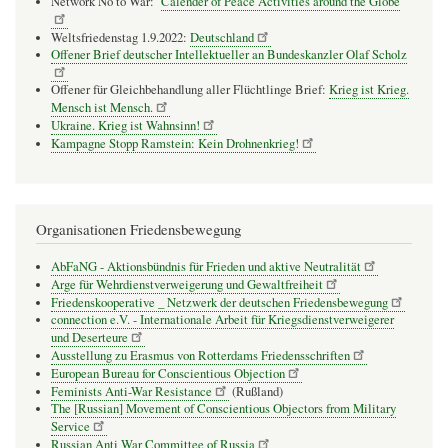
Network No to War:
Calender of Peace Activities around the Globe
Weltsfriedenstag 1.9.2022:
Deutschland
Offener Brief deutscher Intellektueller an Bundeskanzler Olaf Scholz
Offener für Gleichbehandlung aller Flüchtlinge Brief:
Krieg ist Krieg.
Mensch ist Mensch.
Ukraine. Krieg ist Wahnsinn!
Kampagne Stopp Ramstein: Kein Drohnenkrieg!
Organisationen Friedensbewegung
AbFaNG - Aktionsbündnis für Frieden und aktive Neutralität
Arge für Wehrdienstverweigerung und Gewaltfreiheit
Friedenskooperative _ Netzwerk der deutschen Friedensbewegung
connection e.V. - Inter­na­tio­nale Arbeit für Kriegs­dienst­ver­wei­gerer
und Deser­teure
Ausstellung zu Erasmus von Rotterdams Friedensschriften
European Bureau for Conscientious Objection
Feminists Anti-War Resistance
(Rußland)
The [Russian] Movement of Conscientious Objectors from Military
Service
Russian Anti War Committee of Russia