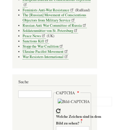
Feminists Anti-War Resistance
(Rußland)
The [Russian] Movement of Conscientious
Objectors from Military Service
Russian Anti War Committee of Russia
Soldatenmütter von St. Petersburg
Peace News
(UK)
Sanctions Kill
Stopp the War Coalition
Ukraine Pacifist Movement
War Resisters International
Suche
Suche
CAPTCHA
Welche Zeichen sind in dem
Bild zu sehen?