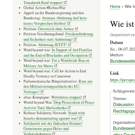
Tomahawk-Kauf stoppen!
Home
Wie Is
Global Action #RefuseWar
Pfadnavig
Appell an die Bundesregierung und den
Bundestag:
Atomare Abrüstung darf kein
Wie ist
leeres Versprechen bleiben!
Petition:
Österreich ohne Armee
Petition Versöhnungsbund:
Friedensförderung
Gespeichert v
und Sicherheit statt Aufrüstung!
Datum
Petition:
Abrüstung JETZT!
So., 06.07.202
Word beyond war:
In Support of Aid Flotillas
Medium
and the End of Blockades and Occupation
Bundesweite 
Word beyond war:
For a Worldwide Ban on
Military Air Shows
Word beyond war: Call for Action to End
Link
Deadly Violence in Cameroon
https://persp
Parlamentarische Bürgerinitiative:
Raus aus
den Militarisierungsartikeln des EU-
Schlagworte
Vertrages!
attac-Kampagne:
Wettrüsten stoppen!
Themen
World beyond War:
Drop Prosecution of Peace
Diskussion
Activist Yurii Sheliazhenko
Rechtspopu
Refuser Solidarity Network:
Stand with
Israelis demonstrating against war!
Organisation
Solidarität mit der Jüdischen Stimme!
Bundesweit
Gemeinsam gegen Hetze und
attac Deut
Verbotsdrohungen