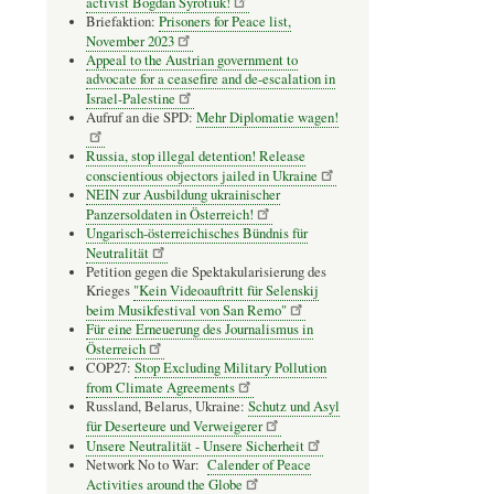
activist Bogdan Syrotiuk!
Briefaktion:
Prisoners for Peace list,
November 2023
Appeal to the Austrian government to
advocate for a ceasefire and de-escalation in
Israel-Palestine
Aufruf an die SPD:
Mehr Diplomatie wagen!
Russia, stop illegal detention! Release
conscientious objectors jailed in Ukraine
NEIN zur Ausbildung ukrainischer
Panzersoldaten in Österreich!
Ungarisch-österreichisches Bündnis für
Neutralität
Petition gegen die Spektakularisierung des
Krieges
"Kein Videoauftritt für Selenskij
beim Musikfestival von San Remo"
Für eine Erneuerung des Journalismus in
Österreich
COP27:
Stop Excluding Military Pollution
from Climate Agreements
Russland, Belarus, Ukraine:
Schutz und Asyl
für Deserteure und Verweigerer
Unsere Neutralität - Unsere Sicherheit
Network No to War:
Calender of Peace
Activities around the Globe