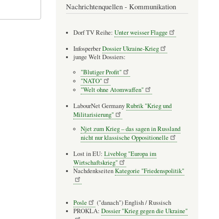
Nachrichtenquellen - Kommunikation
Dorf TV Reihe:
Unter weisser Flagge
Infosperber
Dossier Ukraine-Krieg
junge Welt Dossiers:
"Blutiger Profit"
"NATO"
"Welt ohne Atomwaffen"
LabourNet Germany
Rubrik "Krieg und
Militarisierung"
Njet zum Krieg – das sagen in Russland
nicht nur klassische Oppositionelle
Lost in EU:
Liveblog "Europa im
Wirtschaftskrieg"
Nachdenkseiten
Kategorie "Friedenspolitik"
Posle
("danach") English / Russisch
PROKLA:
Dossier "Krieg gegen die Ukraine"