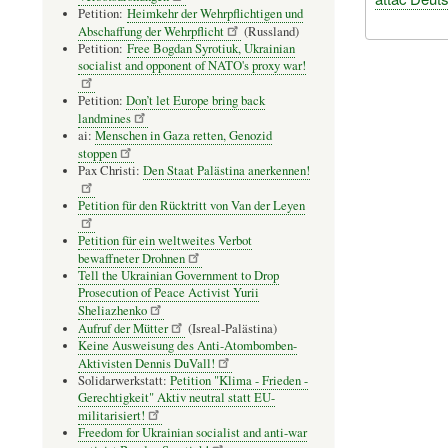
Petition:
Heimkehr der Wehrpflichtigen und
Abschaffung der Wehrpflicht
(Russland)
Petition:
Free Bogdan Syrotiuk, Ukrainian
socialist and opponent of NATO's proxy war!
Petition:
Don’t let Europe bring back
landmines
ai:
Menschen in Gaza retten, Genozid
stoppen
Pax Christi:
Den Staat Palästina anerkennen!
Petition für den Rücktritt von Van der Leyen
Petition für ein weltweites Verbot
bewaffneter Drohnen
Tell the Ukrainian Government to Drop
Prosecution of Peace Activist Yurii
Sheliazhenko
Aufruf der Mütter
(Isreal-Palästina)
Keine Ausweisung des Anti-Atombomben-
Aktivisten Dennis DuVall!
Solidarwerkstatt:
Petition "Klima - Frieden -
Gerechtigkeit" Aktiv neutral statt EU-
militarisiert!
Freedom for Ukrainian socialist and anti-war