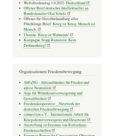
Weltsfriedenstag 1.9.2022:
Deutschland
Offener Brief deutscher Intellektueller an
Bundeskanzler Olaf Scholz
Offener für Gleichbehandlung aller
Flüchtlinge Brief:
Krieg ist Krieg. Mensch ist
Mensch.
Ukraine. Krieg ist Wahnsinn!
Kampagne Stopp Ramstein: Kein
Drohnenkrieg!
Organisationen Friedensbewegung
AbFaNG - Aktionsbündnis für Frieden und
aktive Neutralität
Arge für Wehrdienstverweigerung und
Gewaltfreiheit
Friedenskooperative _ Netzwerk der
deutschen Friedensbewegung
connection e.V. - Inter­na­tio­nale Arbeit für
Kriegs­dienst­ver­wei­gerer und Deser­teure
Ausstellung zu Erasmus von Rotterdams
Friedensschriften
European Bureau for Conscientious Objection