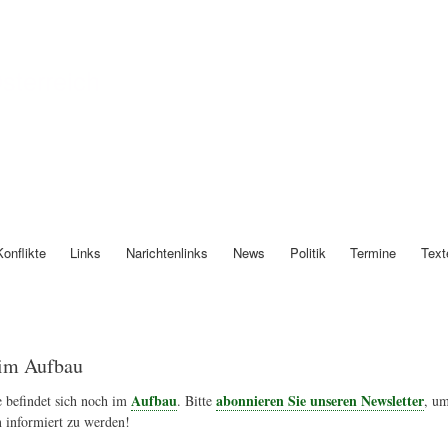
Direkt
zum
Inhalt
Österreich
Konflikte
Links
Narichtenlinks
News
Politik
Termine
Text
im Aufbau
Aufbau
abonnieren Sie unseren Newsletter
 befindet sich noch im
. Bitte
, um
 informiert zu werden!