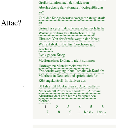
Großbritannien nach der nuklearen
Abschreckung der (atomaren) Kriegsführung
zu?
Zahl der Kriegsdienstverweigerer steigt stark
 Attac?
an
Grüne für systematische menschenrechtliche
Wirkungsprüfung bei Budgeterstellung
Ukraine: Von der Straße weg in den Krieg
Waffenfabrik in Berlin: Geschosse gut
geschützt
Lyrik gegen Krieg
Medienschau: Dröhnen, nicht summen
Umfrage zu Mittelstreckenwaffen:
Friedensbewegung lehnt Tomahawk-Kauf ab:
Mehrheit in Deutschland spricht sich für
Rüstungskontroll-Initiativen aus
30 Jahre IGH-Gutachten zu Atomwaffen –
Mehr als 50 Prominente fordern: „Atomare
Abrüstung darf kein leeres Versprechen
bleiben“
Seite
2
Seite
3
Seite
4
Seite
5
Seite
6
Seite
1
Seitennummerierung
Seite
7
Seite
8
Seite
9
…
Nächste
Next ›
Letzte
Last »
Seite
Seite