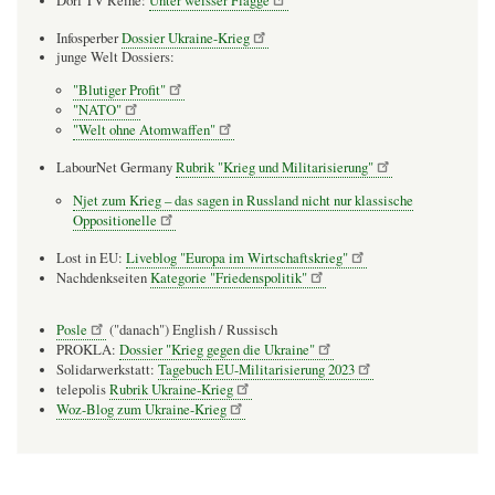
Dorf TV Reihe:
Unter weisser Flagge
Infosperber
Dossier Ukraine-Krieg
junge Welt Dossiers:
"Blutiger Profit"
"NATO"
"Welt ohne Atomwaffen"
LabourNet Germany
Rubrik "Krieg und Militarisierung"
Njet zum Krieg – das sagen in Russland nicht nur klassische
Oppositionelle
Lost in EU:
Liveblog "Europa im Wirtschaftskrieg"
Nachdenkseiten
Kategorie "Friedenspolitik"
Posle
("danach") English / Russisch
PROKLA:
Dossier "Krieg gegen die Ukraine"
Solidarwerkstatt:
Tagebuch EU-Militarisierung 2023
telepolis
Rubrik Ukraine-Krieg
Woz-Blog zum Ukraine-Krieg