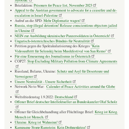
Syrotiuk!
Briefaktion:
Prisoners for Peace list, November 2023
Appeal to the Austrian government to advocate for a ceasefire and de-
escalation in Israel-Palestine
Aufruf an die SPD:
Mehr Diplomatie wagen!
Russia, stop illegal detention! Release conscientious objectors jailed
in Ukraine
NEIN zur Ausbildung ukrainischer Panzersoldaten in Österreich!
Ungarisch-österreichisches Bündnis für Neutralität
Petition gegen die Spektakularisierung des Krieges
"Kein
Videoauftritt für Selenskij beim Musikfestival von San Remo"
Für eine Erneuerung des Journalismus in Österreich
COP27:
Stop Excluding Military Pollution from Climate Agreements
Russland, Belarus, Ukraine:
Schutz und Asyl für Deserteure und
Verweigerer
Unsere Neutralität - Unsere Sicherheit
Network No to War:
Calender of Peace Activities around the Globe
Weltsfriedenstag 1.9.2022:
Deutschland
Offener Brief deutscher Intellektueller an Bundeskanzler Olaf Scholz
Offener für Gleichbehandlung aller Flüchtlinge Brief:
Krieg ist Krieg.
Mensch ist Mensch.
Ukraine. Krieg ist Wahnsinn!
Kampagne Stopp Ramstein: Kein Drohnenkrieg!