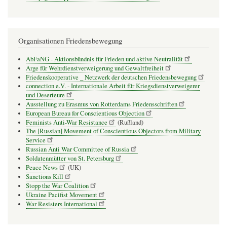
Organisationen Friedensbewegung
AbFaNG - Aktionsbündnis für Frieden und aktive Neutralität
Arge für Wehrdienstverweigerung und Gewaltfreiheit
Friedenskooperative _ Netzwerk der deutschen Friedensbewegung
connection e.V. - Inter­na­tio­nale Arbeit für Kriegs­dienst­ver­wei­gerer
und Deser­teure
Ausstellung zu Erasmus von Rotterdams Friedensschriften
European Bureau for Conscientious Objection
Feminists Anti-War Resistance
(Rußland)
The [Russian] Movement of Conscientious Objectors from Military
Service
Russian Anti War Committee of Russia
Soldatenmütter von St. Petersburg
Peace News
(UK)
Sanctions Kill
Stopp the War Coalition
Ukraine Pacifist Movement
War Resisters International