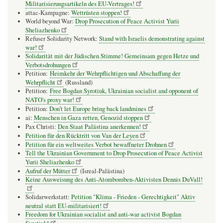
Militarisierungsartikeln des EU-Vertrages!
attac-Kampagne:
Wettrüsten stoppen!
World beyond War:
Drop Prosecution of Peace Activist Yurii
Sheliazhenko
Refuser Solidarity Network:
Stand with Israelis demonstrating against
war!
Solidarität mit der Jüdischen Stimme! Gemeinsam gegen Hetze und
Verbotsdrohungen
Petition:
Heimkehr der Wehrpflichtigen und Abschaffung der
Wehrpflicht
(Russland)
Petition:
Free Bogdan Syrotiuk, Ukrainian socialist and opponent of
NATO's proxy war!
Petition:
Don’t let Europe bring back landmines
ai:
Menschen in Gaza retten, Genozid stoppen
Pax Christi:
Den Staat Palästina anerkennen!
Petition für den Rücktritt von Van der Leyen
Petition für ein weltweites Verbot bewaffneter Drohnen
Tell the Ukrainian Government to Drop Prosecution of Peace Activist
Yurii Sheliazhenko
Aufruf der Mütter
(Isreal-Palästina)
Keine Ausweisung des Anti-Atombomben-Aktivisten Dennis DuVall!
Solidarwerkstatt:
Petition "Klima - Frieden - Gerechtigkeit" Aktiv
neutral statt EU-militarisiert!
Freedom for Ukrainian socialist and anti-war activist Bogdan