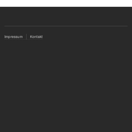
Fußzeilenmenü
Impressum
Kontakt