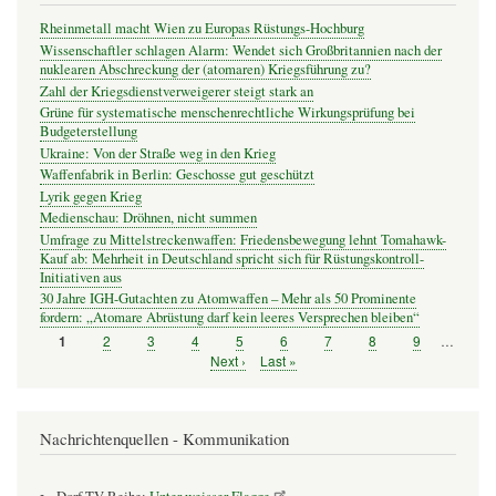
Rheinmetall macht Wien zu Europas Rüstungs-Hochburg
Wissenschaftler schlagen Alarm: Wendet sich Großbritannien nach der
nuklearen Abschreckung der (atomaren) Kriegsführung zu?
Zahl der Kriegsdienstverweigerer steigt stark an
Grüne für systematische menschenrechtliche Wirkungsprüfung bei
Budgeterstellung
Ukraine: Von der Straße weg in den Krieg
Waffenfabrik in Berlin: Geschosse gut geschützt
Lyrik gegen Krieg
Medienschau: Dröhnen, nicht summen
Umfrage zu Mittelstreckenwaffen: Friedensbewegung lehnt Tomahawk-
Kauf ab: Mehrheit in Deutschland spricht sich für Rüstungskontroll-
Initiativen aus
30 Jahre IGH-Gutachten zu Atomwaffen – Mehr als 50 Prominente
fordern: „Atomare Abrüstung darf kein leeres Versprechen bleiben“
Seite
2
Seite
3
Seite
4
Seite
5
Seite
6
Seite
7
Seite
8
Seite
9
…
Seite
1
Seitennummerierung
Nächste
Next ›
Letzte
Last »
Seite
Seite
Nachrichtenquellen - Kommunikation