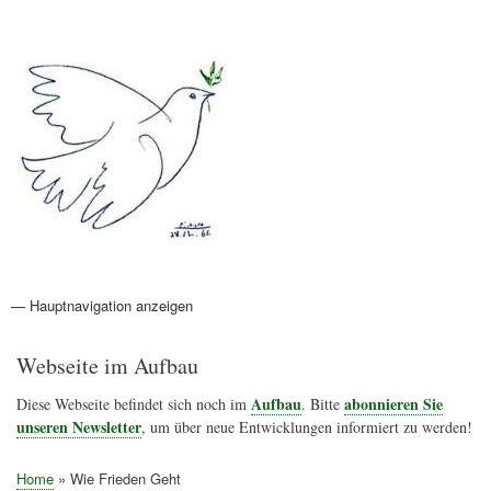
Direkt
Anmelden
Benutzermenü
zum
Inhalt
Friedenspolitik Österreich
— Hauptnavigation anzeigen
Hauptnavigation
Aktionen
Friedensbewegung
Friedensprojekte
Home
Konflikte
Links
Narichtenlinks
News
Politik
Termine
Texte
Kunst
Friedensexperten
Friedensforschung
Friedensinitiativen
Friedensnachrichten
Webseite im Aufbau
Aufbau
abonnieren Sie
Diese Webseite befindet sich noch im
. Bitte
unseren Newsletter
, um über neue Entwicklungen informiert zu werden!
Home
Wie Frieden Geht