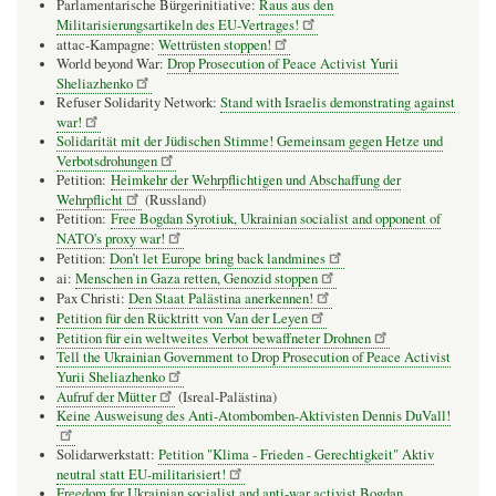
Parlamentarische Bürgerinitiative:
Raus aus den
Militarisierungsartikeln des EU-Vertrages!
attac-Kampagne:
Wettrüsten stoppen!
World beyond War:
Drop Prosecution of Peace Activist Yurii
Sheliazhenko
Refuser Solidarity Network:
Stand with Israelis demonstrating against
war!
Solidarität mit der Jüdischen Stimme! Gemeinsam gegen Hetze und
Verbotsdrohungen
Petition:
Heimkehr der Wehrpflichtigen und Abschaffung der
Wehrpflicht
(Russland)
Petition:
Free Bogdan Syrotiuk, Ukrainian socialist and opponent of
NATO's proxy war!
Petition:
Don’t let Europe bring back landmines
ai:
Menschen in Gaza retten, Genozid stoppen
Pax Christi:
Den Staat Palästina anerkennen!
Petition für den Rücktritt von Van der Leyen
Petition für ein weltweites Verbot bewaffneter Drohnen
Tell the Ukrainian Government to Drop Prosecution of Peace Activist
Yurii Sheliazhenko
Aufruf der Mütter
(Isreal-Palästina)
Keine Ausweisung des Anti-Atombomben-Aktivisten Dennis DuVall!
Solidarwerkstatt:
Petition "Klima - Frieden - Gerechtigkeit" Aktiv
neutral statt EU-militarisiert!
Freedom for Ukrainian socialist and anti-war activist Bogdan