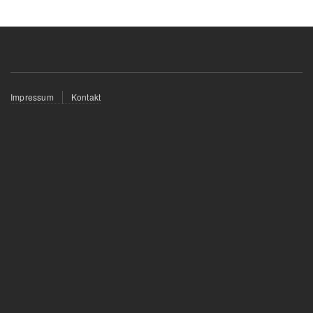
Fußzeilenmenü
Impressum
Kontakt