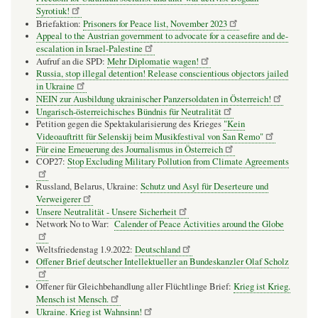
Syrotiuk!
Briefaktion:
Prisoners for Peace list, November 2023
Appeal to the Austrian government to advocate for a ceasefire and de-
escalation in Israel-Palestine
Aufruf an die SPD:
Mehr Diplomatie wagen!
Russia, stop illegal detention! Release conscientious objectors jailed
in Ukraine
NEIN zur Ausbildung ukrainischer Panzersoldaten in Österreich!
Ungarisch-österreichisches Bündnis für Neutralität
Petition gegen die Spektakularisierung des Krieges
"Kein
Videoauftritt für Selenskij beim Musikfestival von San Remo"
Für eine Erneuerung des Journalismus in Österreich
COP27:
Stop Excluding Military Pollution from Climate Agreements
Russland, Belarus, Ukraine:
Schutz und Asyl für Deserteure und
Verweigerer
Unsere Neutralität - Unsere Sicherheit
Network No to War:
Calender of Peace Activities around the Globe
Weltsfriedenstag 1.9.2022:
Deutschland
Offener Brief deutscher Intellektueller an Bundeskanzler Olaf Scholz
Offener für Gleichbehandlung aller Flüchtlinge Brief:
Krieg ist Krieg.
Mensch ist Mensch.
Ukraine. Krieg ist Wahnsinn!