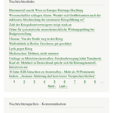
Nachrichtenlinks
Rheinmetall macht Wien zu Europas Rüstungs-Hochburg
Wissenschaftler schlagen Alarm: Wendet sich Großbritannien nach der
nuklearen Abschreckung der (atomaren) Kriegsführung zu?
Zahl der Kriegsdienstverweigerer steigt stark an
Grüne für systematische menschenrechtliche Wirkungsprüfung bei
Budgeterstellung
Ukraine: Von der Straße weg in den Krieg
Waffenfabrik in Berlin: Geschosse gut geschützt
Lyrik gegen Krieg
Medienschau: Dröhnen, nicht summen
Umfrage zu Mittelstreckenwaffen: Friedensbewegung lehnt Tomahawk-
Kauf ab: Mehrheit in Deutschland spricht sich für Rüstungskontroll-
Initiativen aus
30 Jahre IGH-Gutachten zu Atomwaffen – Mehr als 50 Prominente
fordern: „Atomare Abrüstung darf kein leeres Versprechen bleiben“
Seite
2
Seite
3
Seite
4
Seite
5
Seite
6
Seite
7
Seite
8
Seite
9
…
Seite
1
Seitennummerierung
Nächste
Next ›
Letzte
Last »
Seite
Seite
Nachrichtenquellen - Kommunikation