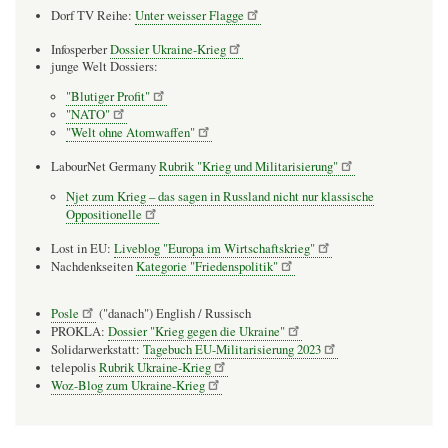
Dorf TV Reihe:
Unter weisser Flagge
Infosperber
Dossier Ukraine-Krieg
junge Welt Dossiers:
"Blutiger Profit"
"NATO"
"Welt ohne Atomwaffen"
LabourNet Germany
Rubrik "Krieg und Militarisierung"
Njet zum Krieg – das sagen in Russland nicht nur klassische
Oppositionelle
Lost in EU:
Liveblog "Europa im Wirtschaftskrieg"
Nachdenkseiten
Kategorie "Friedenspolitik"
Posle
("danach") English / Russisch
PROKLA:
Dossier "Krieg gegen die Ukraine"
Solidarwerkstatt:
Tagebuch EU-Militarisierung 2023
telepolis
Rubrik Ukraine-Krieg
Woz-Blog zum Ukraine-Krieg