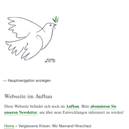
Direkt
Anmelden
Benutzermenü
zum
Inhalt
Friedenspolitik Österreich
— Hauptnavigation anzeigen
Hauptnavigation
Aktionen
Friedensbewegung
Friedensprojekte
Home
Konflikte
Links
Narichtenlinks
News
Politik
Termine
Texte
Kunst
Friedensexperten
Friedensforschung
Friedensinitiativen
Friedensnachrichten
Webseite im Aufbau
Aufbau
abonnieren Sie
Diese Webseite befindet sich noch im
. Bitte
unseren Newsletter
, um über neue Entwicklungen informiert zu werden!
Home
Vergessene Krisen: Wo Niemand Hinschaut