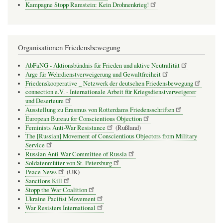
Kampagne Stopp Ramstein: Kein Drohnenkrieg!
Organisationen Friedensbewegung
AbFaNG - Aktionsbündnis für Frieden und aktive Neutralität
Arge für Wehrdienstverweigerung und Gewaltfreiheit
Friedenskooperative _ Netzwerk der deutschen Friedensbewegung
connection e.V. - Inter­na­tio­nale Arbeit für Kriegs­dienst­ver­wei­gerer
und Deser­teure
Ausstellung zu Erasmus von Rotterdams Friedensschriften
European Bureau for Conscientious Objection
Feminists Anti-War Resistance
(Rußland)
The [Russian] Movement of Conscientious Objectors from Military
Service
Russian Anti War Committee of Russia
Soldatenmütter von St. Petersburg
Peace News
(UK)
Sanctions Kill
Stopp the War Coalition
Ukraine Pacifist Movement
War Resisters International