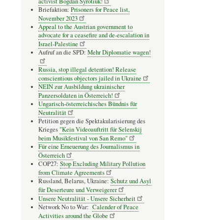
activist Bogdan Syrotiuk!
Briefaktion:
Prisoners for Peace list,
November 2023
Appeal to the Austrian government to
advocate for a ceasefire and de-escalation in
Israel-Palestine
Aufruf an die SPD:
Mehr Diplomatie wagen!
Russia, stop illegal detention! Release
conscientious objectors jailed in Ukraine
NEIN zur Ausbildung ukrainischer
Panzersoldaten in Österreich!
Ungarisch-österreichisches Bündnis für
Neutralität
Petition gegen die Spektakularisierung des
Krieges
"Kein Videoauftritt für Selenskij
beim Musikfestival von San Remo"
Für eine Erneuerung des Journalismus in
Österreich
COP27:
Stop Excluding Military Pollution
from Climate Agreements
Russland, Belarus, Ukraine:
Schutz und Asyl
für Deserteure und Verweigerer
Unsere Neutralität - Unsere Sicherheit
Network No to War:
Calender of Peace
Activities around the Globe