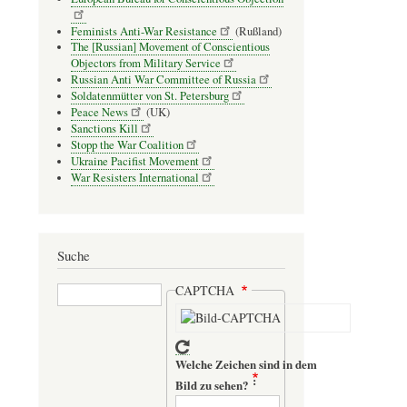
Feminists Anti-War Resistance
(Rußland)
The [Russian] Movement of Conscientious
Objectors from Military Service
Russian Anti War Committee of Russia
Soldatenmütter von St. Petersburg
Peace News
(UK)
Sanctions Kill
Stopp the War Coalition
Ukraine Pacifist Movement
War Resisters International
Suche
Suche
CAPTCHA
Welche Zeichen sind in dem
Bild zu sehen?