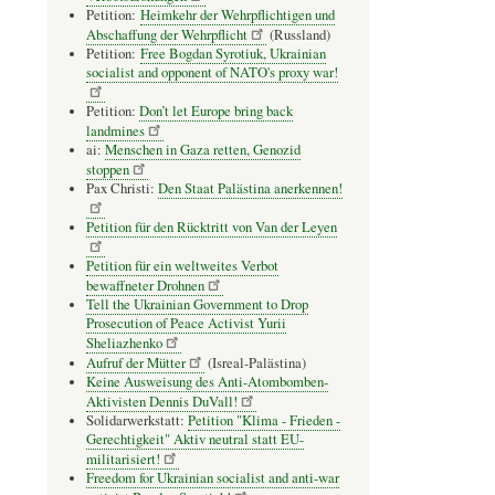
Petition:
Heimkehr der Wehrpflichtigen und
Abschaffung der Wehrpflicht
(Russland)
Petition:
Free Bogdan Syrotiuk, Ukrainian
socialist and opponent of NATO's proxy war!
Petition:
Don’t let Europe bring back
landmines
ai:
Menschen in Gaza retten, Genozid
stoppen
Pax Christi:
Den Staat Palästina anerkennen!
Petition für den Rücktritt von Van der Leyen
Petition für ein weltweites Verbot
bewaffneter Drohnen
Tell the Ukrainian Government to Drop
Prosecution of Peace Activist Yurii
Sheliazhenko
Aufruf der Mütter
(Isreal-Palästina)
Keine Ausweisung des Anti-Atombomben-
Aktivisten Dennis DuVall!
Solidarwerkstatt:
Petition "Klima - Frieden -
Gerechtigkeit" Aktiv neutral statt EU-
militarisiert!
Freedom for Ukrainian socialist and anti-war