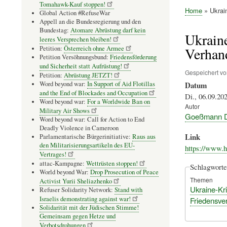
Tomahawk-Kauf stoppen!
Home
Ukrain
Global Action #RefuseWar
Pfadnavig
Appell an die Bundesregierung und den
Bundestag:
Atomare Abrüstung darf kein
Ukraine
leeres Versprechen bleiben!
Petition:
Österreich ohne Armee
Verhan
Petition Versöhnungsbund:
Friedensförderung
und Sicherheit statt Aufrüstung!
Gespeichert v
Petition:
Abrüstung JETZT!
Word beyond war:
In Support of Aid Flotillas
Datum
and the End of Blockades and Occupation
Di., 06.09.202
Word beyond war:
For a Worldwide Ban on
Autor
Military Air Shows
Goeßmann D
Word beyond war: Call for Action to End
Deadly Violence in Cameroon
Link
Parlamentarische Bürgerinitiative:
Raus aus
den Militarisierungsartikeln des EU-
https://www.h
Vertrages!
attac-Kampagne:
Wettrüsten stoppen!
Schlagworte
World beyond War:
Drop Prosecution of Peace
Themen
Activist Yurii Sheliazhenko
Ukraine-Kr
Refuser Solidarity Network:
Stand with
Israelis demonstrating against war!
Friedensve
Solidarität mit der Jüdischen Stimme!
Gemeinsam gegen Hetze und
Verbotsdrohungen