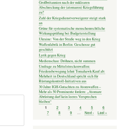
Großbritannien nach der nuklearen
Abschreckung der (atomaren) Kriegsführung
zu?
Zahl der Kriegsdienstverweigerer steigt stark
an
Grüne für systematische menschenrechtliche
Wirkungsprüfung bei Budgeterstellung
Ukraine: Von der Straße weg in den Krieg
Waffenfabrik in Berlin: Geschosse gut
geschützt
Lyrik gegen Krieg
Medienschau: Dröhnen, nicht summen
Umfrage zu Mittelstreckenwaffen:
Friedensbewegung lehnt Tomahawk-Kauf ab:
Mehrheit in Deutschland spricht sich für
Rüstungskontroll-Initiativen aus
30 Jahre IGH-Gutachten zu Atomwaffen –
Mehr als 50 Prominente fordern: „Atomare
Abrüstung darf kein leeres Versprechen
bleiben“
Seite
2
Seite
3
Seite
4
Seite
5
Seite
6
Seite
1
Seitennummerierung
Seite
7
Seite
8
Seite
9
…
Nächste
Next ›
Letzte
Last »
Seite
Seite