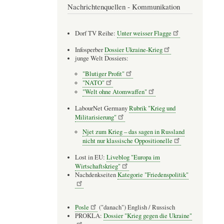
Nachrichtenquellen - Kommunikation
Dorf TV Reihe:
Unter weisser Flagge
Infosperber
Dossier Ukraine-Krieg
junge Welt Dossiers:
"Blutiger Profit"
"NATO"
"Welt ohne Atomwaffen"
LabourNet Germany
Rubrik "Krieg und
Militarisierung"
Njet zum Krieg – das sagen in Russland
nicht nur klassische Oppositionelle
Lost in EU:
Liveblog "Europa im
Wirtschaftskrieg"
Nachdenkseiten
Kategorie "Friedenspolitik"
Posle
("danach") English / Russisch
PROKLA:
Dossier "Krieg gegen die Ukraine"