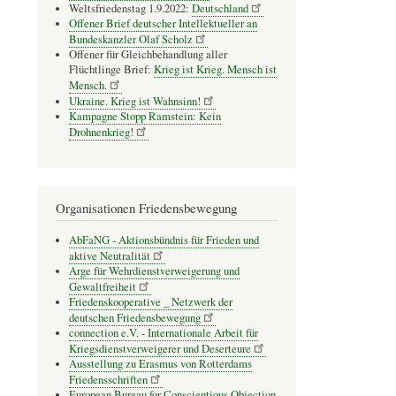
Weltsfriedenstag 1.9.2022:
Deutschland
Offener Brief deutscher Intellektueller an
Bundeskanzler Olaf Scholz
Offener für Gleichbehandlung aller
Flüchtlinge Brief:
Krieg ist Krieg. Mensch ist
Mensch.
Ukraine. Krieg ist Wahnsinn!
Kampagne Stopp Ramstein: Kein
Drohnenkrieg!
Organisationen Friedensbewegung
AbFaNG - Aktionsbündnis für Frieden und
aktive Neutralität
Arge für Wehrdienstverweigerung und
Gewaltfreiheit
Friedenskooperative _ Netzwerk der
deutschen Friedensbewegung
connection e.V. - Inter­na­tio­nale Arbeit für
Kriegs­dienst­ver­wei­gerer und Deser­teure
Ausstellung zu Erasmus von Rotterdams
Friedensschriften
European Bureau for Conscientious Objection