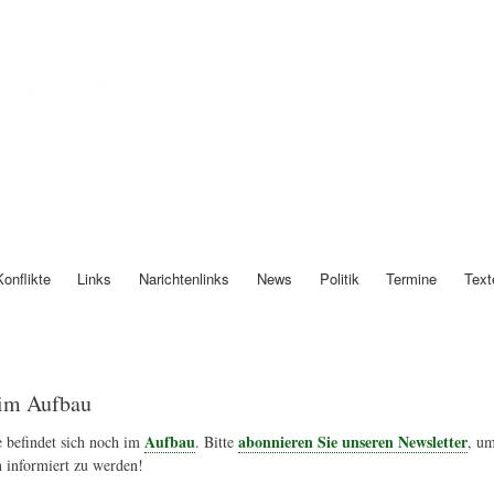
Direkt
zum
Inhalt
Österreich
Konflikte
Links
Narichtenlinks
News
Politik
Termine
Text
im Aufbau
Aufbau
abonnieren Sie unseren Newsletter
 befindet sich noch im
. Bitte
, um
 informiert zu werden!