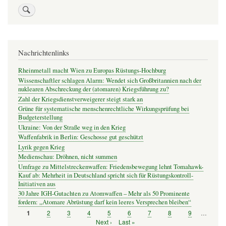
Nachrichtenlinks
Rheinmetall macht Wien zu Europas Rüstungs-Hochburg
Wissenschaftler schlagen Alarm: Wendet sich Großbritannien nach der
nuklearen Abschreckung der (atomaren) Kriegsführung zu?
Zahl der Kriegsdienstverweigerer steigt stark an
Grüne für systematische menschenrechtliche Wirkungsprüfung bei
Budgeterstellung
Ukraine: Von der Straße weg in den Krieg
Waffenfabrik in Berlin: Geschosse gut geschützt
Lyrik gegen Krieg
Medienschau: Dröhnen, nicht summen
Umfrage zu Mittelstreckenwaffen: Friedensbewegung lehnt Tomahawk-
Kauf ab: Mehrheit in Deutschland spricht sich für Rüstungskontroll-
Initiativen aus
30 Jahre IGH-Gutachten zu Atomwaffen – Mehr als 50 Prominente
fordern: „Atomare Abrüstung darf kein leeres Versprechen bleiben“
Seite
2
Seite
3
Seite
4
Seite
5
Seite
6
Seite
7
Seite
8
Seite
9
…
Seite
1
Seitennummerierung
Nächste
Next ›
Letzte
Last »