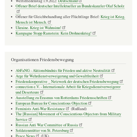
Weltsfriedenstag 1.9.2022:
Deutschland
Offener Brief deutscher Intellektueller an Bundeskanzler Olaf Scholz
Offener für Gleichbehandlung aller Flüchtlinge Brief:
Krieg ist Krieg.
Mensch ist Mensch.
Ukraine. Krieg ist Wahnsinn!
Kampagne Stopp Ramstein: Kein Drohnenkrieg!
Organisationen Friedensbewegung
AbFaNG - Aktionsbündnis für Frieden und aktive Neutralität
Arge für Wehrdienstverweigerung und Gewaltfreiheit
Friedenskooperative _ Netzwerk der deutschen Friedensbewegung
connection e.V. - Inter­na­tio­nale Arbeit für Kriegs­dienst­ver­wei­gerer
und Deser­teure
Ausstellung zu Erasmus von Rotterdams Friedensschriften
European Bureau for Conscientious Objection
Feminists Anti-War Resistance
(Rußland)
The [Russian] Movement of Conscientious Objectors from Military
Service
Russian Anti War Committee of Russia
Soldatenmütter von St. Petersburg
Peace News
(UK)