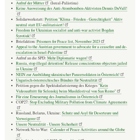
Aufruf der Mütter
(Isreal-Palästina)
Keine Ausweisung des Anti-Atombomben-Aktivisten Dennis DuVall!
Solidarwerkstatt:
Petition "Klima - Frieden - Gerechtigkeit" Aktiv
neutral statt EU-militarisiert!
Freedom for Ukrainian socialist and anti-war activist Bogdan
Syrotiuk!
Briefaktion:
Prisoners for Peace list, November 2023
Appeal to the Austrian government to advocate for a ceasefire and de-
escalation in Israel-Palestine
Aufruf an die SPD:
Mehr Diplomatie wagen!
Russia, stop illegal detention! Release conscientious objectors jailed
in Ukraine
NEIN zur Ausbildung ukrainischer Panzersoldaten in Österreich!
Ungarisch-österreichisches Bündnis für Neutralität
Petition gegen die Spektakularisierung des Krieges
"Kein
Videoauftritt für Selenskij beim Musikfestival von San Remo"
Für eine Erneuerung des Journalismus in Österreich
COP27:
Stop Excluding Military Pollution from Climate Agreements
Russland, Belarus, Ukraine:
Schutz und Asyl für Deserteure und
Verweigerer
Unsere Neutralität - Unsere Sicherheit
Network No to War:
Calender of Peace Activities around the Globe