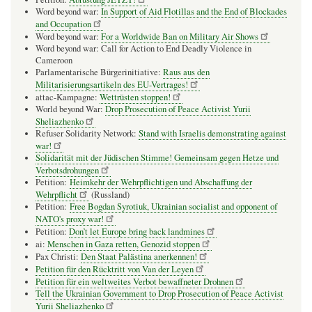
Word beyond war:
In Support of Aid Flotillas and the End of Blockades
and Occupation
Word beyond war:
For a Worldwide Ban on Military Air Shows
Word beyond war: Call for Action to End Deadly Violence in
Cameroon
Parlamentarische Bürgerinitiative:
Raus aus den
Militarisierungsartikeln des EU-Vertrages!
attac-Kampagne:
Wettrüsten stoppen!
World beyond War:
Drop Prosecution of Peace Activist Yurii
Sheliazhenko
Refuser Solidarity Network:
Stand with Israelis demonstrating against
war!
Solidarität mit der Jüdischen Stimme! Gemeinsam gegen Hetze und
Verbotsdrohungen
Petition:
Heimkehr der Wehrpflichtigen und Abschaffung der
Wehrpflicht
(Russland)
Petition:
Free Bogdan Syrotiuk, Ukrainian socialist and opponent of
NATO's proxy war!
Petition:
Don’t let Europe bring back landmines
ai:
Menschen in Gaza retten, Genozid stoppen
Pax Christi:
Den Staat Palästina anerkennen!
Petition für den Rücktritt von Van der Leyen
Petition für ein weltweites Verbot bewaffneter Drohnen
Tell the Ukrainian Government to Drop Prosecution of Peace Activist
Yurii Sheliazhenko