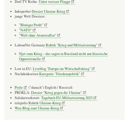
Dorf TV Reihe:
Unter weisser Flagge
Infosperber
Dossier Ukraine-Krieg
junge Welt Dossiers:
"Blutiger Profit"
"NATO"
"Welt ohne Atomwaffen"
LabourNet Germany
Rubrik "Krieg und Militarisierung"
Njet zum Krieg – das sagen in Russland nicht nur klassische
Oppositionelle
Lost in EU:
Liveblog "Europa im Wirtschaftskrieg"
Nachdenkseiten
Kategorie "Friedenspolitik"
Posle
("danach") English / Russisch
PROKLA:
Dossier "Krieg gegen die Ukraine"
Solidarwerkstatt:
Tagebuch EU-Militarisierung 2023
telepolis
Rubrik Ukraine-Krieg
Woz-Blog zum Ukraine-Krieg