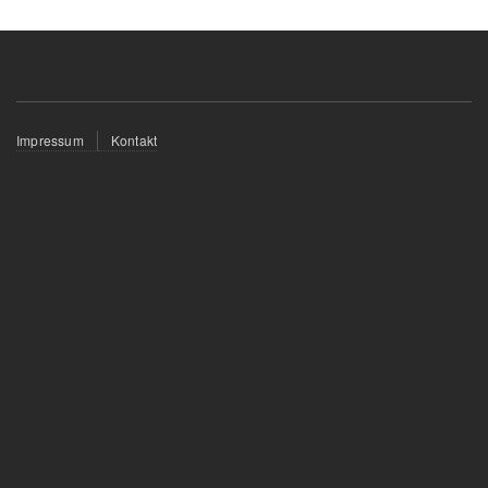
Fußzeilenmenü
Impressum
Kontakt