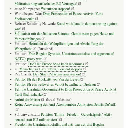
Militarisierungsartikeln des EU-Vertrages!
attac-Kampagne:
Wettrüsten stoppen!
World beyond War:
Drop Prosecution of Peace Activist Yurii
Sheliazhenko
Refuser Solidarity Network:
Stand with Israelis demonstrating against
war!
Solidarität mit der Jüdischen Stimme! Gemeinsam gegen Hetze und
Verbotsdrohungen
Petition:
Heimkehr der Wehrpflichtigen und Abschaffung der
Wehrpflicht
(Russland)
Petition:
Free Bogdan Syrotiuk, Ukrainian socialist and opponent of
NATO's proxy war!
Petition:
Don’t let Europe bring back landmines
ai:
Menschen in Gaza retten, Genozid stoppen
Pax Christi:
Den Staat Palästina anerkennen!
Petition für den Rücktritt von Van der Leyen
Petition für ein weltweites Verbot bewaffneter Drohnen
Tell the Ukrainian Government to Drop Prosecution of Peace Activist
Yurii Sheliazhenko
Aufruf der Mütter
(Isreal-Palästina)
Keine Ausweisung des Anti-Atombomben-Aktivisten Dennis DuVall!
Solidarwerkstatt:
Petition "Klima - Frieden - Gerechtigkeit" Aktiv
neutral statt EU-militarisiert!
Freedom for Ukrainian socialist and anti-war activist Bogdan