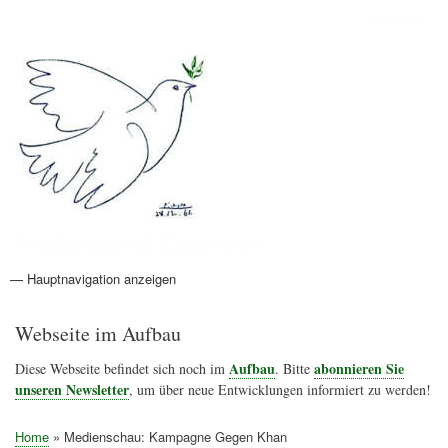
Direkt
Anmelden
Benutzermenü
zum
Inhalt
Friedenspolitik Österreich
— Hauptnavigation anzeigen
Hauptnavigation
Aktionen
Friedensbewegung
Friedensprojekte
Home
Konflikte
Links
Narichtenlinks
News
Politik
Termine
Texte
Kunst
Friedensexperten
Friedensforschung
Friedensinitiativen
Friedensnachrichten
Webseite im Aufbau
Aufbau
abonnieren Sie
Diese Webseite befindet sich noch im
. Bitte
unseren Newsletter
, um über neue Entwicklungen informiert zu werden!
Home
Medienschau: Kampagne Gegen Khan