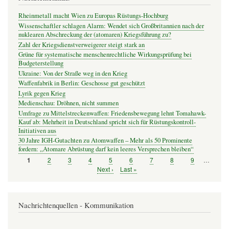
Rheinmetall macht Wien zu Europas Rüstungs-Hochburg
Wissenschaftler schlagen Alarm: Wendet sich Großbritannien nach der
nuklearen Abschreckung der (atomaren) Kriegsführung zu?
Zahl der Kriegsdienstverweigerer steigt stark an
Grüne für systematische menschenrechtliche Wirkungsprüfung bei
Budgeterstellung
Ukraine: Von der Straße weg in den Krieg
Waffenfabrik in Berlin: Geschosse gut geschützt
Lyrik gegen Krieg
Medienschau: Dröhnen, nicht summen
Umfrage zu Mittelstreckenwaffen: Friedensbewegung lehnt Tomahawk-
Kauf ab: Mehrheit in Deutschland spricht sich für Rüstungskontroll-
Initiativen aus
30 Jahre IGH-Gutachten zu Atomwaffen – Mehr als 50 Prominente
fordern: „Atomare Abrüstung darf kein leeres Versprechen bleiben“
Seite
2
Seite
3
Seite
4
Seite
5
Seite
6
Seite
7
Seite
8
Seite
9
…
Seite
1
Seitennummerierung
Nächste
Next ›
Letzte
Last »
Seite
Seite
Nachrichtenquellen - Kommunikation