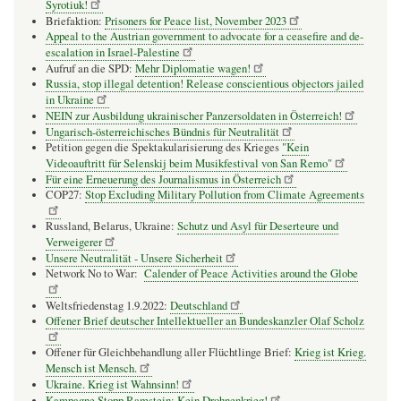
Syrotiuk!
Briefaktion:
Prisoners for Peace list, November 2023
Appeal to the Austrian government to advocate for a ceasefire and de-
escalation in Israel-Palestine
Aufruf an die SPD:
Mehr Diplomatie wagen!
Russia, stop illegal detention! Release conscientious objectors jailed
in Ukraine
NEIN zur Ausbildung ukrainischer Panzersoldaten in Österreich!
Ungarisch-österreichisches Bündnis für Neutralität
Petition gegen die Spektakularisierung des Krieges
"Kein
Videoauftritt für Selenskij beim Musikfestival von San Remo"
Für eine Erneuerung des Journalismus in Österreich
COP27:
Stop Excluding Military Pollution from Climate Agreements
Russland, Belarus, Ukraine:
Schutz und Asyl für Deserteure und
Verweigerer
Unsere Neutralität - Unsere Sicherheit
Network No to War:
Calender of Peace Activities around the Globe
Weltsfriedenstag 1.9.2022:
Deutschland
Offener Brief deutscher Intellektueller an Bundeskanzler Olaf Scholz
Offener für Gleichbehandlung aller Flüchtlinge Brief:
Krieg ist Krieg.
Mensch ist Mensch.
Ukraine. Krieg ist Wahnsinn!
Kampagne Stopp Ramstein: Kein Drohnenkrieg!