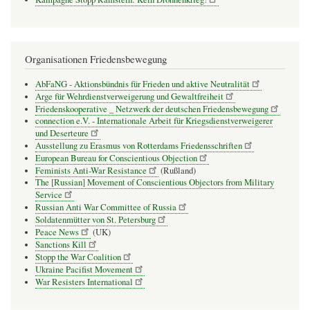
Organisationen Friedensbewegung
AbFaNG - Aktionsbündnis für Frieden und aktive Neutralität
Arge für Wehrdienstverweigerung und Gewaltfreiheit
Friedenskooperative _ Netzwerk der deutschen Friedensbewegung
connection e.V. - Inter­na­tio­nale Arbeit für Kriegs­dienst­ver­wei­gerer
und Deser­teure
Ausstellung zu Erasmus von Rotterdams Friedensschriften
European Bureau for Conscientious Objection
Feminists Anti-War Resistance
(Rußland)
The [Russian] Movement of Conscientious Objectors from Military
Service
Russian Anti War Committee of Russia
Soldatenmütter von St. Petersburg
Peace News
(UK)
Sanctions Kill
Stopp the War Coalition
Ukraine Pacifist Movement
War Resisters International