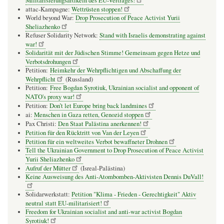
Militarisierungsartikeln des EU-Vertrages!
attac-Kampagne:
Wettrüsten stoppen!
World beyond War:
Drop Prosecution of Peace Activist Yurii
Sheliazhenko
Refuser Solidarity Network:
Stand with Israelis demonstrating against
war!
Solidarität mit der Jüdischen Stimme! Gemeinsam gegen Hetze und
Verbotsdrohungen
Petition:
Heimkehr der Wehrpflichtigen und Abschaffung der
Wehrpflicht
(Russland)
Petition:
Free Bogdan Syrotiuk, Ukrainian socialist and opponent of
NATO's proxy war!
Petition:
Don’t let Europe bring back landmines
ai:
Menschen in Gaza retten, Genozid stoppen
Pax Christi:
Den Staat Palästina anerkennen!
Petition für den Rücktritt von Van der Leyen
Petition für ein weltweites Verbot bewaffneter Drohnen
Tell the Ukrainian Government to Drop Prosecution of Peace Activist
Yurii Sheliazhenko
Aufruf der Mütter
(Isreal-Palästina)
Keine Ausweisung des Anti-Atombomben-Aktivisten Dennis DuVall!
Solidarwerkstatt:
Petition "Klima - Frieden - Gerechtigkeit" Aktiv
neutral statt EU-militarisiert!
Freedom for Ukrainian socialist and anti-war activist Bogdan
Syrotiuk!