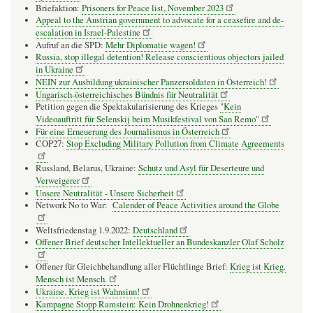
Briefaktion:
Prisoners for Peace list, November 2023
Appeal to the Austrian government to advocate for a ceasefire and de-
escalation in Israel-Palestine
Aufruf an die SPD:
Mehr Diplomatie wagen!
Russia, stop illegal detention! Release conscientious objectors jailed
in Ukraine
NEIN zur Ausbildung ukrainischer Panzersoldaten in Österreich!
Ungarisch-österreichisches Bündnis für Neutralität
Petition gegen die Spektakularisierung des Krieges
"Kein
Videoauftritt für Selenskij beim Musikfestival von San Remo"
Für eine Erneuerung des Journalismus in Österreich
COP27:
Stop Excluding Military Pollution from Climate Agreements
Russland, Belarus, Ukraine:
Schutz und Asyl für Deserteure und
Verweigerer
Unsere Neutralität - Unsere Sicherheit
Network No to War:
Calender of Peace Activities around the Globe
Weltsfriedenstag 1.9.2022:
Deutschland
Offener Brief deutscher Intellektueller an Bundeskanzler Olaf Scholz
Offener für Gleichbehandlung aller Flüchtlinge Brief:
Krieg ist Krieg.
Mensch ist Mensch.
Ukraine. Krieg ist Wahnsinn!
Kampagne Stopp Ramstein: Kein Drohnenkrieg!