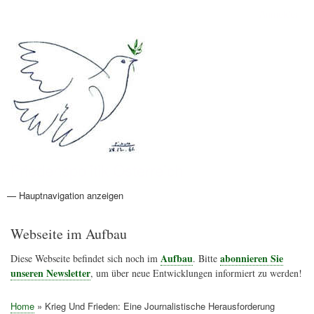
Direkt
Anmelden
Benutzermenü
zum
Inhalt
Friedenspolitik Österreich
— Hauptnavigation anzeigen
Hauptnavigation
Aktionen
Friedensbewegung
Friedensprojekte
Home
Konflikte
Links
Narichtenlinks
News
Politik
Termine
Texte
Kunst
Friedensexperten
Friedensforschung
Friedensinitiativen
Friedensnachrichten
Webseite im Aufbau
Aufbau
abonnieren Sie
Diese Webseite befindet sich noch im
. Bitte
unseren Newsletter
, um über neue Entwicklungen informiert zu werden!
Home
Krieg Und Frieden: Eine Journalistische Herausforderung