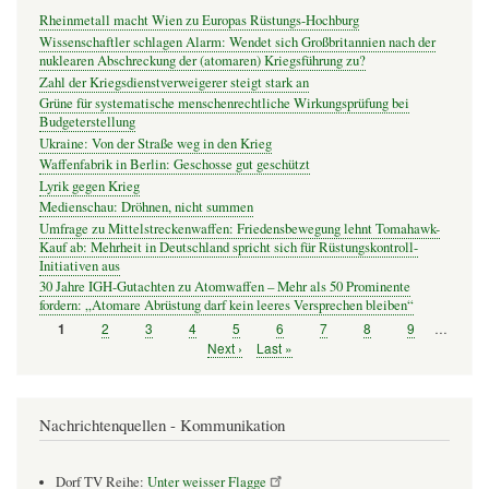
Rheinmetall macht Wien zu Europas Rüstungs-Hochburg
Wissenschaftler schlagen Alarm: Wendet sich Großbritannien nach der
nuklearen Abschreckung der (atomaren) Kriegsführung zu?
Zahl der Kriegsdienstverweigerer steigt stark an
Grüne für systematische menschenrechtliche Wirkungsprüfung bei
Budgeterstellung
Ukraine: Von der Straße weg in den Krieg
Waffenfabrik in Berlin: Geschosse gut geschützt
Lyrik gegen Krieg
Medienschau: Dröhnen, nicht summen
Umfrage zu Mittelstreckenwaffen: Friedensbewegung lehnt Tomahawk-
Kauf ab: Mehrheit in Deutschland spricht sich für Rüstungskontroll-
Initiativen aus
30 Jahre IGH-Gutachten zu Atomwaffen – Mehr als 50 Prominente
fordern: „Atomare Abrüstung darf kein leeres Versprechen bleiben“
Seite
2
Seite
3
Seite
4
Seite
5
Seite
6
Seite
7
Seite
8
Seite
9
…
Seite
1
Seitennummerierung
Nächste
Next ›
Letzte
Last »
Seite
Seite
Nachrichtenquellen - Kommunikation
Dorf TV Reihe:
Unter weisser Flagge