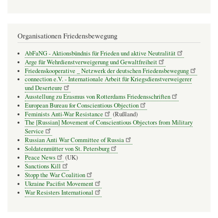
Organisationen Friedensbewegung
AbFaNG - Aktionsbündnis für Frieden und aktive Neutralität
Arge für Wehrdienstverweigerung und Gewaltfreiheit
Friedenskooperative _ Netzwerk der deutschen Friedensbewegung
connection e.V. - Inter­na­tio­nale Arbeit für Kriegs­dienst­ver­wei­gerer
und Deser­teure
Ausstellung zu Erasmus von Rotterdams Friedensschriften
European Bureau for Conscientious Objection
Feminists Anti-War Resistance
(Rußland)
The [Russian] Movement of Conscientious Objectors from Military
Service
Russian Anti War Committee of Russia
Soldatenmütter von St. Petersburg
Peace News
(UK)
Sanctions Kill
Stopp the War Coalition
Ukraine Pacifist Movement
War Resisters International