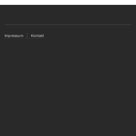
Fußzeilenmenü
Impressum
Kontakt