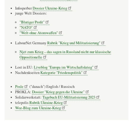
Infosperber
Dossier Ukraine-Krieg
junge Welt Dossiers:
"Blutiger Profit"
"NATO"
"Welt ohne Atomwaffen"
LabourNet Germany
Rubrik "Krieg und Militarisierung"
Njet zum Krieg – das sagen in Russland nicht nur klassische
Oppositionelle
Lost in EU:
Liveblog "Europa im Wirtschaftskrieg"
Nachdenkseiten
Kategorie "Friedenspolitik"
Posle
("danach") English / Russisch
PROKLA:
Dossier "Krieg gegen die Ukraine"
Solidarwerkstatt:
Tagebuch EU-Militarisierung 2023
telepolis
Rubrik Ukraine-Krieg
Woz-Blog zum Ukraine-Krieg