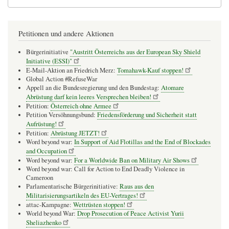
Petitionen und andere Aktionen
Bürgerinitiative
"Austritt Österreichs aus der European Sky Shield
Initiative (ESSI)"
E-Mail-Aktion an Friedrich Merz:
Tomahawk-Kauf stoppen!
Global Action #RefuseWar
Appell an die Bundesregierung und den Bundestag:
Atomare
Abrüstung darf kein leeres Versprechen bleiben!
Petition:
Österreich ohne Armee
Petition Versöhnungsbund:
Friedensförderung und Sicherheit statt
Aufrüstung!
Petition:
Abrüstung JETZT!
Word beyond war:
In Support of Aid Flotillas and the End of Blockades
and Occupation
Word beyond war:
For a Worldwide Ban on Military Air Shows
Word beyond war: Call for Action to End Deadly Violence in
Cameroon
Parlamentarische Bürgerinitiative:
Raus aus den
Militarisierungsartikeln des EU-Vertrages!
attac-Kampagne:
Wettrüsten stoppen!
World beyond War:
Drop Prosecution of Peace Activist Yurii
Sheliazhenko