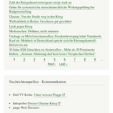
Zahl der Kriegsdienstverweigerer steigt stark an
Grüne für systematische menschenrechtliche Wirkungsprüfung bei
Budgeterstellung
Ukraine: Von der Straße weg in den Krieg
Waffenfabrik in Berlin: Geschosse gut geschützt
Lyrik gegen Krieg
Medienschau: Dröhnen, nicht summen
Umfrage zu Mittelstreckenwaffen: Friedensbewegung lehnt Tomahawk-
Kauf ab: Mehrheit in Deutschland spricht sich für Rüstungskontroll-
Initiativen aus
30 Jahre IGH-Gutachten zu Atomwaffen – Mehr als 50 Prominente
fordern: „Atomare Abrüstung darf kein leeres Versprechen bleiben“
Seite
2
Seite
3
Seite
4
Seite
5
Seite
6
Seite
7
Seite
8
Seite
9
…
Seite
1
Seitennummerierung
Nächste
Next ›
Letzte
Last »
Seite
Seite
Nachrichtenquellen - Kommunikation
Dorf TV Reihe:
Unter weisser Flagge
Infosperber
Dossier Ukraine-Krieg
junge Welt Dossiers: