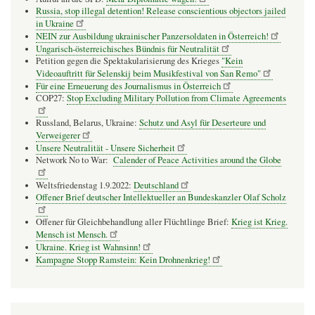
Russia, stop illegal detention! Release conscientious objectors jailed
in Ukraine
NEIN zur Ausbildung ukrainischer Panzersoldaten in Österreich!
Ungarisch-österreichisches Bündnis für Neutralität
Petition gegen die Spektakularisierung des Krieges
"Kein
Videoauftritt für Selenskij beim Musikfestival von San Remo"
Für eine Erneuerung des Journalismus in Österreich
COP27:
Stop Excluding Military Pollution from Climate Agreements
Russland, Belarus, Ukraine:
Schutz und Asyl für Deserteure und
Verweigerer
Unsere Neutralität - Unsere Sicherheit
Network No to War:
Calender of Peace Activities around the Globe
Weltsfriedenstag 1.9.2022:
Deutschland
Offener Brief deutscher Intellektueller an Bundeskanzler Olaf Scholz
Offener für Gleichbehandlung aller Flüchtlinge Brief:
Krieg ist Krieg.
Mensch ist Mensch.
Ukraine. Krieg ist Wahnsinn!
Kampagne Stopp Ramstein: Kein Drohnenkrieg!