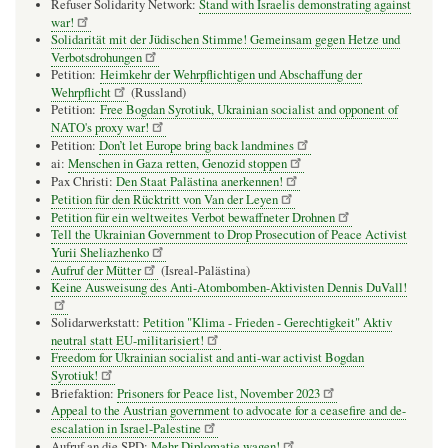
Refuser Solidarity Network:
Stand with Israelis demonstrating against
war!
Solidarität mit der Jüdischen Stimme! Gemeinsam gegen Hetze und
Verbotsdrohungen
Petition:
Heimkehr der Wehrpflichtigen und Abschaffung der
Wehrpflicht
(Russland)
Petition:
Free Bogdan Syrotiuk, Ukrainian socialist and opponent of
NATO's proxy war!
Petition:
Don’t let Europe bring back landmines
ai:
Menschen in Gaza retten, Genozid stoppen
Pax Christi:
Den Staat Palästina anerkennen!
Petition für den Rücktritt von Van der Leyen
Petition für ein weltweites Verbot bewaffneter Drohnen
Tell the Ukrainian Government to Drop Prosecution of Peace Activist
Yurii Sheliazhenko
Aufruf der Mütter
(Isreal-Palästina)
Keine Ausweisung des Anti-Atombomben-Aktivisten Dennis DuVall!
Solidarwerkstatt:
Petition "Klima - Frieden - Gerechtigkeit" Aktiv
neutral statt EU-militarisiert!
Freedom for Ukrainian socialist and anti-war activist Bogdan
Syrotiuk!
Briefaktion:
Prisoners for Peace list, November 2023
Appeal to the Austrian government to advocate for a ceasefire and de-
escalation in Israel-Palestine
Aufruf an die SPD:
Mehr Diplomatie wagen!