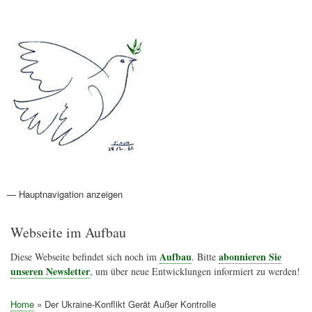
Direkt
Anmelden
Benutzermenü
zum
Inhalt
Friedenspolitik Österreich
— Hauptnavigation anzeigen
Hauptnavigation
Aktionen
Friedensbewegung
Friedensprojekte
Home
Konflikte
Links
Narichtenlinks
News
Politik
Termine
Texte
Kunst
Friedensexperten
Friedensforschung
Friedensinitiativen
Friedensnachrichten
Webseite im Aufbau
Aufbau
abonnieren Sie
Diese Webseite befindet sich noch im
. Bitte
unseren Newsletter
, um über neue Entwicklungen informiert zu werden!
Home
Der Ukraine-Konflikt Gerät Außer Kontrolle