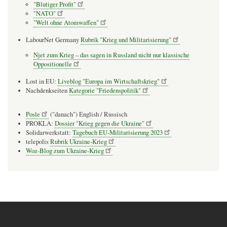
"Blutiger Profit"
"NATO"
"Welt ohne Atomwaffen"
LabourNet Germany
Rubrik "Krieg und Militarisierung"
Njet zum Krieg – das sagen in Russland nicht nur klassische
Oppositionelle
Lost in EU:
Liveblog "Europa im Wirtschaftskrieg"
Nachdenkseiten
Kategorie "Friedenspolitik"
Posle
("danach") English / Russisch
PROKLA:
Dossier "Krieg gegen die Ukraine"
Solidarwerkstatt:
Tagebuch EU-Militarisierung 2023
telepolis
Rubrik Ukraine-Krieg
Woz-Blog zum Ukraine-Krieg