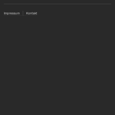
Fußzeilenmenü
Impressum
Kontakt