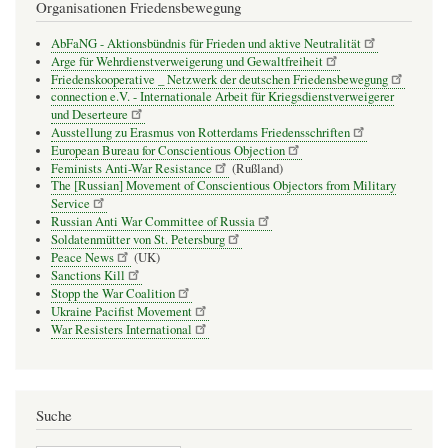
Organisationen Friedensbewegung
AbFaNG - Aktionsbündnis für Frieden und aktive Neutralität
Arge für Wehrdienstverweigerung und Gewaltfreiheit
Friedenskooperative _ Netzwerk der deutschen Friedensbewegung
connection e.V. - Inter­na­tio­nale Arbeit für Kriegs­dienst­ver­wei­gerer
und Deser­teure
Ausstellung zu Erasmus von Rotterdams Friedensschriften
European Bureau for Conscientious Objection
Feminists Anti-War Resistance
(Rußland)
The [Russian] Movement of Conscientious Objectors from Military
Service
Russian Anti War Committee of Russia
Soldatenmütter von St. Petersburg
Peace News
(UK)
Sanctions Kill
Stopp the War Coalition
Ukraine Pacifist Movement
War Resisters International
Suche