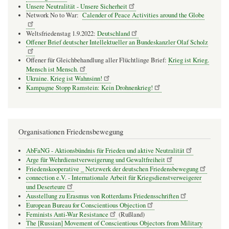
Unsere Neutralität - Unsere Sicherheit
Network No to War:
Calender of Peace Activities around the Globe
Weltsfriedenstag 1.9.2022:
Deutschland
Offener Brief deutscher Intellektueller an Bundeskanzler Olaf Scholz
Offener für Gleichbehandlung aller Flüchtlinge Brief:
Krieg ist Krieg.
Mensch ist Mensch.
Ukraine. Krieg ist Wahnsinn!
Kampagne Stopp Ramstein: Kein Drohnenkrieg!
Organisationen Friedensbewegung
AbFaNG - Aktionsbündnis für Frieden und aktive Neutralität
Arge für Wehrdienstverweigerung und Gewaltfreiheit
Friedenskooperative _ Netzwerk der deutschen Friedensbewegung
connection e.V. - Inter­na­tio­nale Arbeit für Kriegs­dienst­ver­wei­gerer
und Deser­teure
Ausstellung zu Erasmus von Rotterdams Friedensschriften
European Bureau for Conscientious Objection
Feminists Anti-War Resistance
(Rußland)
The [Russian] Movement of Conscientious Objectors from Military