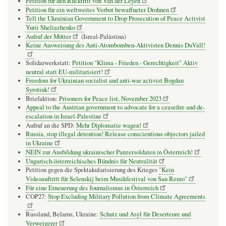
Petition für den Rücktritt von Van der Leyen
Petition für ein weltweites Verbot bewaffneter Drohnen
Tell the Ukrainian Government to Drop Prosecution of Peace Activist
Yurii Sheliazhenko
Aufruf der Mütter
(Isreal-Palästina)
Keine Ausweisung des Anti-Atombomben-Aktivisten Dennis DuVall!
Solidarwerkstatt:
Petition "Klima - Frieden - Gerechtigkeit" Aktiv
neutral statt EU-militarisiert!
Freedom for Ukrainian socialist and anti-war activist Bogdan
Syrotiuk!
Briefaktion:
Prisoners for Peace list, November 2023
Appeal to the Austrian government to advocate for a ceasefire and de-
escalation in Israel-Palestine
Aufruf an die SPD:
Mehr Diplomatie wagen!
Russia, stop illegal detention! Release conscientious objectors jailed
in Ukraine
NEIN zur Ausbildung ukrainischer Panzersoldaten in Österreich!
Ungarisch-österreichisches Bündnis für Neutralität
Petition gegen die Spektakularisierung des Krieges
"Kein
Videoauftritt für Selenskij beim Musikfestival von San Remo"
Für eine Erneuerung des Journalismus in Österreich
COP27:
Stop Excluding Military Pollution from Climate Agreements
Russland, Belarus, Ukraine:
Schutz und Asyl für Deserteure und
Verweigerer