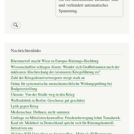
und verhindert automatisches
Spamming.
Nachrichtenlinks
Rheinmetall macht Wien zu Europas Rüstungs-Hochburg
Wissenschaftler schlagen Alarm: Wendet sich Großbritannien nach der
nuklearen Abschreckung der (atomaren) Kriegsführung zu?
Zahl der Kriegsdienstverweigerer steigt stark an
Grüne für systematische menschenrechtliche Wirkungsprüfung bei
Budgeterstellung
Ukraine: Von der Straße weg in den Krieg
Waffenfabrik in Berlin: Geschosse gut geschützt
Lyrik gegen Krieg
Medienschau: Dröhnen, nicht summen
Umfrage zu Mittelstreckenwaffen: Friedensbewegung lehnt Tomahawk-
Kauf ab: Mehrheit in Deutschland spricht sich für Rüstungskontroll-
Initiativen aus
30 Jahre IGH-Gutachten zu Atomwaffen – Mehr als 50 Prominente