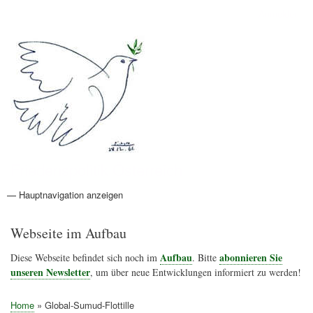
Direkt
Anmelden
Benutzermenü
zum
Inhalt
Friedenspolitik Österreich
— Hauptnavigation anzeigen
Hauptnavigation
Aktionen
Friedensbewegung
Friedensprojekte
Home
Konflikte
Links
Narichtenlinks
News
Politik
Termine
Texte
Kunst
Friedensexperten
Friedensforschung
Friedensinitiativen
Friedensnachrichten
Webseite im Aufbau
Aufbau
abonnieren Sie
Diese Webseite befindet sich noch im
. Bitte
unseren Newsletter
, um über neue Entwicklungen informiert zu werden!
Home
Global-Sumud-Flottille