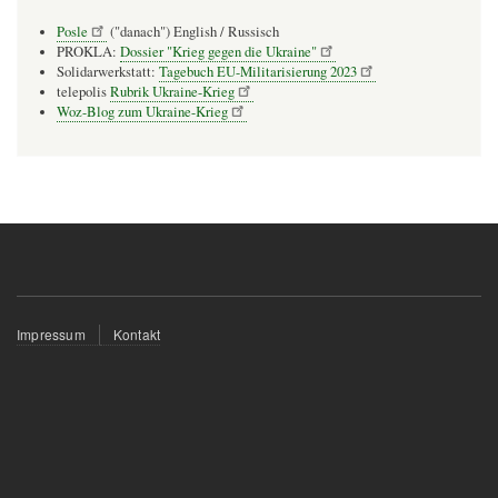
Posle
("danach") English / Russisch
PROKLA:
Dossier "Krieg gegen die Ukraine"
Solidarwerkstatt:
Tagebuch EU-Militarisierung 2023
telepolis
Rubrik Ukraine-Krieg
Woz-Blog zum Ukraine-Krieg
Fußzeilenmenü
Impressum
Kontakt