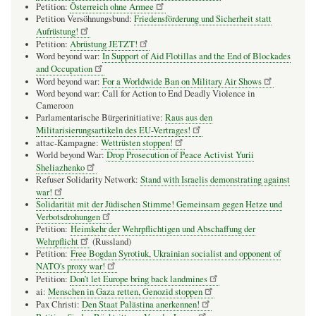
Petition:
Österreich ohne Armee
Petition Versöhnungsbund:
Friedensförderung und Sicherheit statt
Aufrüstung!
Petition:
Abrüstung JETZT!
Word beyond war:
In Support of Aid Flotillas and the End of Blockades
and Occupation
Word beyond war:
For a Worldwide Ban on Military Air Shows
Word beyond war: Call for Action to End Deadly Violence in
Cameroon
Parlamentarische Bürgerinitiative:
Raus aus den
Militarisierungsartikeln des EU-Vertrages!
attac-Kampagne:
Wettrüsten stoppen!
World beyond War:
Drop Prosecution of Peace Activist Yurii
Sheliazhenko
Refuser Solidarity Network:
Stand with Israelis demonstrating against
war!
Solidarität mit der Jüdischen Stimme! Gemeinsam gegen Hetze und
Verbotsdrohungen
Petition:
Heimkehr der Wehrpflichtigen und Abschaffung der
Wehrpflicht
(Russland)
Petition:
Free Bogdan Syrotiuk, Ukrainian socialist and opponent of
NATO's proxy war!
Petition:
Don’t let Europe bring back landmines
ai:
Menschen in Gaza retten, Genozid stoppen
Pax Christi:
Den Staat Palästina anerkennen!