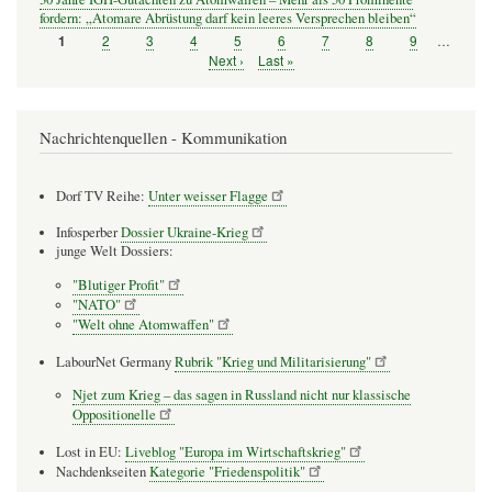
fordern: „Atomare Abrüstung darf kein leeres Versprechen bleiben“
Seite
2
Seite
3
Seite
4
Seite
5
Seite
6
Seite
7
Seite
8
Seite
9
…
Seite
1
Seitennummerierung
Nächste
Next ›
Letzte
Last »
Seite
Seite
Nachrichtenquellen - Kommunikation
Dorf TV Reihe:
Unter weisser Flagge
Infosperber
Dossier Ukraine-Krieg
junge Welt Dossiers:
"Blutiger Profit"
"NATO"
"Welt ohne Atomwaffen"
LabourNet Germany
Rubrik "Krieg und Militarisierung"
Njet zum Krieg – das sagen in Russland nicht nur klassische
Oppositionelle
Lost in EU:
Liveblog "Europa im Wirtschaftskrieg"
Nachdenkseiten
Kategorie "Friedenspolitik"