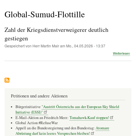
Pfadnavigation
Global-Sumud-Flottille
Zahl der Kriegsdienstverweigerer deutlich
gestiegen
Gespeichert von
Herr Martin Mair
am
Mo., 04.05.2026 - 13:37
übe
Weiterlesen
Zah
der
Krie
deut
ges
Petitionen und andere Aktionen
Bürgerinitiative
"Austritt Österreichs aus der European Sky Shield
Initiative (ESSI)"
E-Mail-Aktion an Friedrich Merz:
Tomahawk-Kauf stoppen!
Global Action #RefuseWar
Appell an die Bundesregierung und den Bundestag:
Atomare
Abrüstung darf kein leeres Versprechen bleiben!