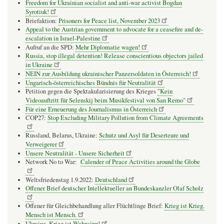
Freedom for Ukrainian socialist and anti-war activist Bogdan
Syrotiuk!
Briefaktion:
Prisoners for Peace list, November 2023
Appeal to the Austrian government to advocate for a ceasefire and de-
escalation in Israel-Palestine
Aufruf an die SPD:
Mehr Diplomatie wagen!
Russia, stop illegal detention! Release conscientious objectors jailed
in Ukraine
NEIN zur Ausbildung ukrainischer Panzersoldaten in Österreich!
Ungarisch-österreichisches Bündnis für Neutralität
Petition gegen die Spektakularisierung des Krieges
"Kein
Videoauftritt für Selenskij beim Musikfestival von San Remo"
Für eine Erneuerung des Journalismus in Österreich
COP27:
Stop Excluding Military Pollution from Climate Agreements
Russland, Belarus, Ukraine:
Schutz und Asyl für Deserteure und
Verweigerer
Unsere Neutralität - Unsere Sicherheit
Network No to War:
Calender of Peace Activities around the Globe
Weltsfriedenstag 1.9.2022:
Deutschland
Offener Brief deutscher Intellektueller an Bundeskanzler Olaf Scholz
Offener für Gleichbehandlung aller Flüchtlinge Brief:
Krieg ist Krieg.
Mensch ist Mensch.
Ukraine. Krieg ist Wahnsinn!