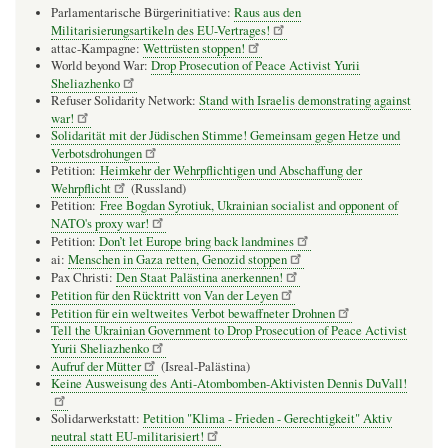
Parlamentarische Bürgerinitiative:
Raus aus den
Militarisierungsartikeln des EU-Vertrages!
attac-Kampagne:
Wettrüsten stoppen!
World beyond War:
Drop Prosecution of Peace Activist Yurii
Sheliazhenko
Refuser Solidarity Network:
Stand with Israelis demonstrating against
war!
Solidarität mit der Jüdischen Stimme! Gemeinsam gegen Hetze und
Verbotsdrohungen
Petition:
Heimkehr der Wehrpflichtigen und Abschaffung der
Wehrpflicht
(Russland)
Petition:
Free Bogdan Syrotiuk, Ukrainian socialist and opponent of
NATO's proxy war!
Petition:
Don’t let Europe bring back landmines
ai:
Menschen in Gaza retten, Genozid stoppen
Pax Christi:
Den Staat Palästina anerkennen!
Petition für den Rücktritt von Van der Leyen
Petition für ein weltweites Verbot bewaffneter Drohnen
Tell the Ukrainian Government to Drop Prosecution of Peace Activist
Yurii Sheliazhenko
Aufruf der Mütter
(Isreal-Palästina)
Keine Ausweisung des Anti-Atombomben-Aktivisten Dennis DuVall!
Solidarwerkstatt:
Petition "Klima - Frieden - Gerechtigkeit" Aktiv
neutral statt EU-militarisiert!