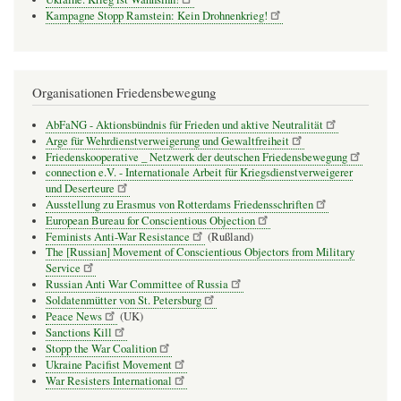
Kampagne Stopp Ramstein: Kein Drohnenkrieg!
Organisationen Friedensbewegung
AbFaNG - Aktionsbündnis für Frieden und aktive Neutralität
Arge für Wehrdienstverweigerung und Gewaltfreiheit
Friedenskooperative _ Netzwerk der deutschen Friedensbewegung
connection e.V. - Inter­na­tio­nale Arbeit für Kriegs­dienst­ver­wei­gerer
und Deser­teure
Ausstellung zu Erasmus von Rotterdams Friedensschriften
European Bureau for Conscientious Objection
Feminists Anti-War Resistance
(Rußland)
The [Russian] Movement of Conscientious Objectors from Military
Service
Russian Anti War Committee of Russia
Soldatenmütter von St. Petersburg
Peace News
(UK)
Sanctions Kill
Stopp the War Coalition
Ukraine Pacifist Movement
War Resisters International