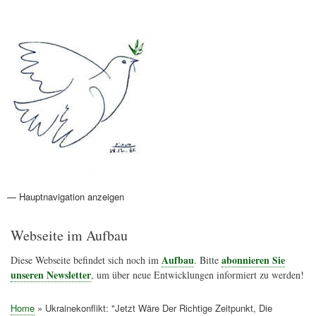
Direkt
Anmelden
Benutzermenü
zum
Inhalt
Friedenspolitik Österreich
— Hauptnavigation anzeigen
Hauptnavigation
Aktionen
Friedensbewegung
Friedensprojekte
Home
Konflikte
Links
Narichtenlinks
News
Politik
Termine
Texte
Kunst
Friedensexperten
Friedensforschung
Friedensinitiativen
Friedensnachrichten
Webseite im Aufbau
Aufbau
abonnieren Sie
Diese Webseite befindet sich noch im
. Bitte
unseren Newsletter
, um über neue Entwicklungen informiert zu werden!
Home
Ukrainekonflikt: "Jetzt Wäre Der Richtige Zeitpunkt, Die