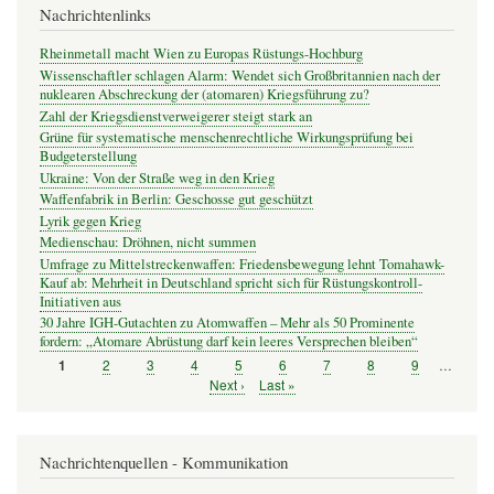
Nachrichtenlinks
Rheinmetall macht Wien zu Europas Rüstungs-Hochburg
Wissenschaftler schlagen Alarm: Wendet sich Großbritannien nach der
nuklearen Abschreckung der (atomaren) Kriegsführung zu?
Zahl der Kriegsdienstverweigerer steigt stark an
Grüne für systematische menschenrechtliche Wirkungsprüfung bei
Budgeterstellung
Ukraine: Von der Straße weg in den Krieg
Waffenfabrik in Berlin: Geschosse gut geschützt
Lyrik gegen Krieg
Medienschau: Dröhnen, nicht summen
Umfrage zu Mittelstreckenwaffen: Friedensbewegung lehnt Tomahawk-
Kauf ab: Mehrheit in Deutschland spricht sich für Rüstungskontroll-
Initiativen aus
30 Jahre IGH-Gutachten zu Atomwaffen – Mehr als 50 Prominente
fordern: „Atomare Abrüstung darf kein leeres Versprechen bleiben“
Seite
2
Seite
3
Seite
4
Seite
5
Seite
6
Seite
7
Seite
8
Seite
9
…
Seite
1
Seitennummerierung
Nächste
Next ›
Letzte
Last »
Seite
Seite
Nachrichtenquellen - Kommunikation