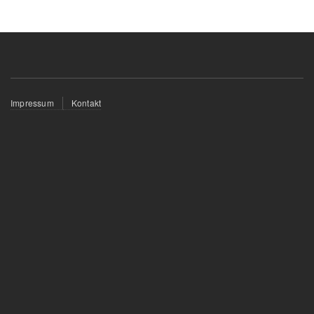
Fußzeilenmenü
Impressum
Kontakt