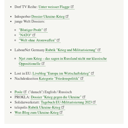
Dorf TV Reihe:
Unter weisser Flagge
Infosperber
Dossier Ukraine-Krieg
junge Welt Dossiers:
"Blutiger Profit"
"NATO"
"Welt ohne Atomwaffen"
LabourNet Germany
Rubrik "Krieg und Militarisierung"
Njet zum Krieg – das sagen in Russland nicht nur klassische
Oppositionelle
Lost in EU:
Liveblog "Europa im Wirtschaftskrieg"
Nachdenkseiten
Kategorie "Friedenspolitik"
Posle
("danach") English / Russisch
PROKLA:
Dossier "Krieg gegen die Ukraine"
Solidarwerkstatt:
Tagebuch EU-Militarisierung 2023
telepolis
Rubrik Ukraine-Krieg
Woz-Blog zum Ukraine-Krieg