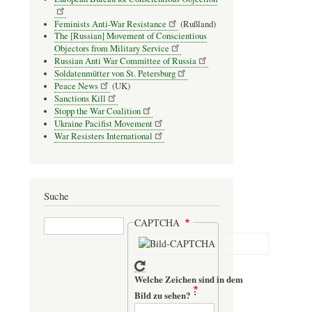
Feminists Anti-War Resistance
(Rußland)
The [Russian] Movement of Conscientious
Objectors from Military Service
Russian Anti War Committee of Russia
Soldatenmütter von St. Petersburg
Peace News
(UK)
Sanctions Kill
Stopp the War Coalition
Ukraine Pacifist Movement
War Resisters International
Suche
Suche
CAPTCHA
Welche Zeichen sind in dem
Bild zu sehen?