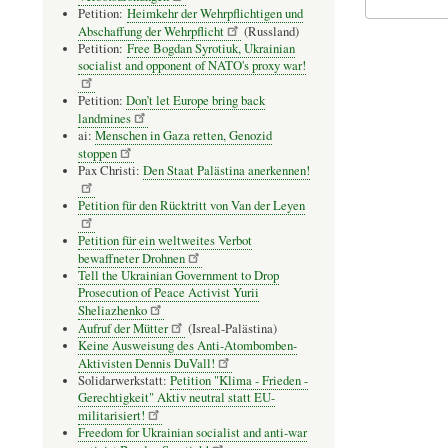
Petition:
Heimkehr der Wehrpflichtigen und
Abschaffung der Wehrpflicht
(Russland)
Petition:
Free Bogdan Syrotiuk, Ukrainian
socialist and opponent of NATO's proxy war!
Petition:
Don’t let Europe bring back
landmines
ai:
Menschen in Gaza retten, Genozid
stoppen
Pax Christi:
Den Staat Palästina anerkennen!
Petition für den Rücktritt von Van der Leyen
Petition für ein weltweites Verbot
bewaffneter Drohnen
Tell the Ukrainian Government to Drop
Prosecution of Peace Activist Yurii
Sheliazhenko
Aufruf der Mütter
(Isreal-Palästina)
Keine Ausweisung des Anti-Atombomben-
Aktivisten Dennis DuVall!
Solidarwerkstatt:
Petition "Klima - Frieden -
Gerechtigkeit" Aktiv neutral statt EU-
militarisiert!
Freedom for Ukrainian socialist and anti-war