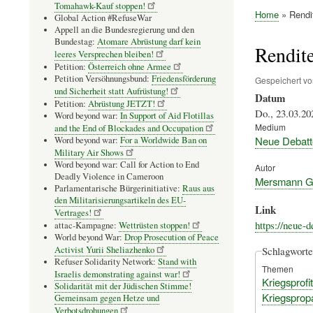
Tomahawk-Kauf stoppen!
Home
Rendit
Global Action #RefuseWar
Pfadnavig
Appell an die Bundesregierung und den
Bundestag:
Atomare Abrüstung darf kein
Rendite
leeres Versprechen bleiben!
Petition:
Österreich ohne Armee
Petition Versöhnungsbund:
Friedensförderung
Gespeichert v
und Sicherheit statt Aufrüstung!
Datum
Petition:
Abrüstung JETZT!
Do., 23.03.20
Word beyond war:
In Support of Aid Flotillas
Medium
and the End of Blockades and Occupation
Neue Debatt
Word beyond war:
For a Worldwide Ban on
Military Air Shows
Word beyond war: Call for Action to End
Autor
Deadly Violence in Cameroon
Mersmann G
Parlamentarische Bürgerinitiative:
Raus aus
den Militarisierungsartikeln des EU-
Link
Vertrages!
https://neue-d
attac-Kampagne:
Wettrüsten stoppen!
World beyond War:
Drop Prosecution of Peace
Activist Yurii Sheliazhenko
Schlagworte
Refuser Solidarity Network:
Stand with
Themen
Israelis demonstrating against war!
Kriegsprofi
Solidarität mit der Jüdischen Stimme!
Kriegspro
Gemeinsam gegen Hetze und
Verbotsdrohungen