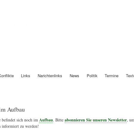
Direkt
zum
Inhalt
Österreich
Konflikte
Links
Narichtenlinks
News
Politik
Termine
Text
im Aufbau
Aufbau
abonnieren Sie unseren Newsletter
 befindet sich noch im
. Bitte
, um
 informiert zu werden!