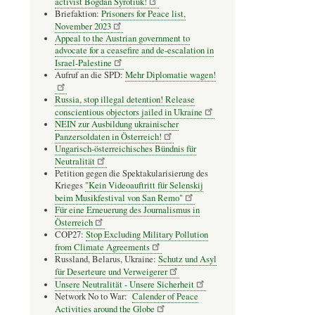
activist Bogdan Syrotiuk!
Briefaktion:
Prisoners for Peace list,
November 2023
Appeal to the Austrian government to
advocate for a ceasefire and de-escalation in
Israel-Palestine
Aufruf an die SPD:
Mehr Diplomatie wagen!
Russia, stop illegal detention! Release
conscientious objectors jailed in Ukraine
NEIN zur Ausbildung ukrainischer
Panzersoldaten in Österreich!
Ungarisch-österreichisches Bündnis für
Neutralität
Petition gegen die Spektakularisierung des
Krieges
"Kein Videoauftritt für Selenskij
beim Musikfestival von San Remo"
Für eine Erneuerung des Journalismus in
Österreich
COP27:
Stop Excluding Military Pollution
from Climate Agreements
Russland, Belarus, Ukraine:
Schutz und Asyl
für Deserteure und Verweigerer
Unsere Neutralität - Unsere Sicherheit
Network No to War:
Calender of Peace
Activities around the Globe