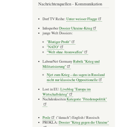
Nachrichtenquellen - Kommunikation
Dorf TV Reihe:
Unter weisser Flagge
Infosperber
Dossier Ukraine-Krieg
junge Welt Dossiers:
"Blutiger Profit"
"NATO"
"Welt ohne Atomwaffen"
LabourNet Germany
Rubrik "Krieg und
Militarisierung"
Njet zum Krieg – das sagen in Russland
nicht nur klassische Oppositionelle
Lost in EU:
Liveblog "Europa im
Wirtschaftskrieg"
Nachdenkseiten
Kategorie "Friedenspolitik"
Posle
("danach") English / Russisch
PROKLA:
Dossier "Krieg gegen die Ukraine"