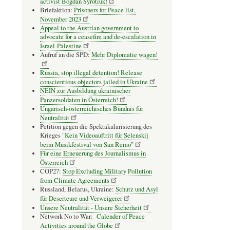
activist Bogdan Syrotiuk!
Briefaktion:
Prisoners for Peace list,
November 2023
Appeal to the Austrian government to
advocate for a ceasefire and de-escalation in
Israel-Palestine
Aufruf an die SPD:
Mehr Diplomatie wagen!
Russia, stop illegal detention! Release
conscientious objectors jailed in Ukraine
NEIN zur Ausbildung ukrainischer
Panzersoldaten in Österreich!
Ungarisch-österreichisches Bündnis für
Neutralität
Petition gegen die Spektakularisierung des
Krieges
"Kein Videoauftritt für Selenskij
beim Musikfestival von San Remo"
Für eine Erneuerung des Journalismus in
Österreich
COP27:
Stop Excluding Military Pollution
from Climate Agreements
Russland, Belarus, Ukraine:
Schutz und Asyl
für Deserteure und Verweigerer
Unsere Neutralität - Unsere Sicherheit
Network No to War:
Calender of Peace
Activities around the Globe