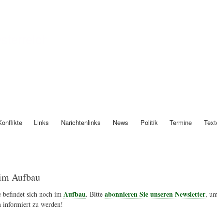
Direkt
zum
Inhalt
Österreich
Konflikte
Links
Narichtenlinks
News
Politik
Termine
Text
im Aufbau
Aufbau
abonnieren Sie unseren Newsletter
 befindet sich noch im
. Bitte
, um
 informiert zu werden!