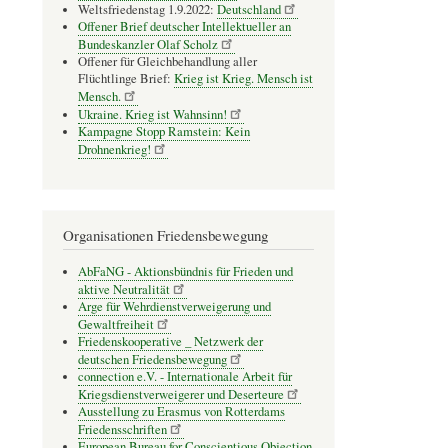
Weltsfriedenstag 1.9.2022:
Deutschland
Offener Brief deutscher Intellektueller an
Bundeskanzler Olaf Scholz
Offener für Gleichbehandlung aller
Flüchtlinge Brief:
Krieg ist Krieg. Mensch ist
Mensch.
Ukraine. Krieg ist Wahnsinn!
Kampagne Stopp Ramstein: Kein
Drohnenkrieg!
Organisationen Friedensbewegung
AbFaNG - Aktionsbündnis für Frieden und
aktive Neutralität
Arge für Wehrdienstverweigerung und
Gewaltfreiheit
Friedenskooperative _ Netzwerk der
deutschen Friedensbewegung
connection e.V. - Inter­na­tio­nale Arbeit für
Kriegs­dienst­ver­wei­gerer und Deser­teure
Ausstellung zu Erasmus von Rotterdams
Friedensschriften
European Bureau for Conscientious Objection