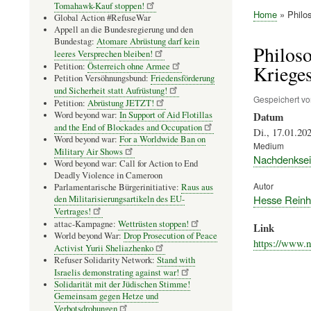
Tomahawk-Kauf stoppen!
Home
Philos
Global Action #RefuseWar
Pfadnavig
Appell an die Bundesregierung und den
Bundestag:
Atomare Abrüstung darf kein
Philoso
leeres Versprechen bleiben!
Petition:
Österreich ohne Armee
Krieges
Petition Versöhnungsbund:
Friedensförderung
und Sicherheit statt Aufrüstung!
Gespeichert v
Petition:
Abrüstung JETZT!
Word beyond war:
In Support of Aid Flotillas
Datum
and the End of Blockades and Occupation
Di., 17.01.202
Word beyond war:
For a Worldwide Ban on
Medium
Military Air Shows
Nachdenksei
Word beyond war: Call for Action to End
Deadly Violence in Cameroon
Autor
Parlamentarische Bürgerinitiative:
Raus aus
Hesse Reinh
den Militarisierungsartikeln des EU-
Vertrages!
attac-Kampagne:
Wettrüsten stoppen!
Link
World beyond War:
Drop Prosecution of Peace
https://www.
Activist Yurii Sheliazhenko
Refuser Solidarity Network:
Stand with
Israelis demonstrating against war!
Solidarität mit der Jüdischen Stimme!
Gemeinsam gegen Hetze und
Verbotsdrohungen