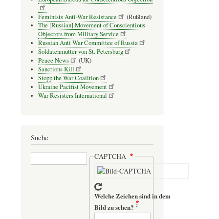
Feminists Anti-War Resistance
(Rußland)
The [Russian] Movement of Conscientious
Objectors from Military Service
Russian Anti War Committee of Russia
Soldatenmütter von St. Petersburg
Peace News
(UK)
Sanctions Kill
Stopp the War Coalition
Ukraine Pacifist Movement
War Resisters International
Suche
Suche
CAPTCHA
Welche Zeichen sind in dem
Bild zu sehen?