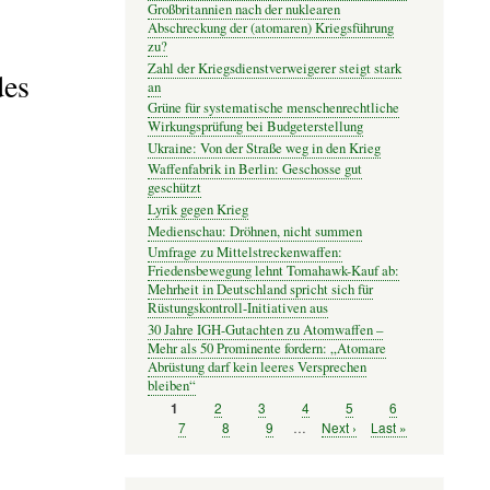
Großbritannien nach der nuklearen
Abschreckung der (atomaren) Kriegsführung
zu?
Zahl der Kriegsdienstverweigerer steigt stark
des
an
Grüne für systematische menschenrechtliche
Wirkungsprüfung bei Budgeterstellung
Ukraine: Von der Straße weg in den Krieg
Waffenfabrik in Berlin: Geschosse gut
geschützt
Lyrik gegen Krieg
Medienschau: Dröhnen, nicht summen
Umfrage zu Mittelstreckenwaffen:
Friedensbewegung lehnt Tomahawk-Kauf ab:
Mehrheit in Deutschland spricht sich für
Rüstungskontroll-Initiativen aus
30 Jahre IGH-Gutachten zu Atomwaffen –
Mehr als 50 Prominente fordern: „Atomare
Abrüstung darf kein leeres Versprechen
bleiben“
Seite
2
Seite
3
Seite
4
Seite
5
Seite
6
Seite
1
Seitennummerierung
Seite
7
Seite
8
Seite
9
…
Nächste
Next ›
Letzte
Last »
Seite
Seite