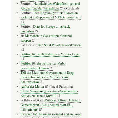
Petition:
Heimkehr der Wehrpflichtigen und
Abschaffung der Wehrpflicht
(Russland)
Petition:
Free Bogdan Syrotiuk, Ukrainian
socialist and opponent of NATO's proxy war!
Petition:
Don’t let Europe bring back
landmines
ai:
Menschen in Gaza retten, Genozid
stoppen
Pax Christi:
Den Staat Palästina anerkennen!
Petition für den Rücktritt von Van der Leyen
Petition für ein weltweites Verbot
bewaffneter Drohnen
Tell the Ukrainian Government to Drop
Prosecution of Peace Activist Yurii
Sheliazhenko
Aufruf der Mütter
(Isreal-Palästina)
Keine Ausweisung des Anti-Atombomben-
Aktivisten Dennis DuVall!
Solidarwerkstatt:
Petition "Klima - Frieden -
Gerechtigkeit" Aktiv neutral statt EU-
militarisiert!
Freedom for Ukrainian socialist and anti-war