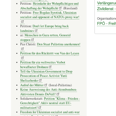
Verlängerun
Petition:
Heimkehr der Wehrpflichtigen und
Zivildienst 
Abschaffung der Wehrpflicht
(Russland)
Petition:
Free Bogdan Syrotiuk, Ukrainian
socialist and opponent of NATO's proxy war!
Organisation
FPÖ - Freih
Petition:
Don’t let Europe bring back
landmines
ai:
Menschen in Gaza retten, Genozid
stoppen
Pax Christi:
Den Staat Palästina anerkennen!
Petition für den Rücktritt von Van der Leyen
Petition für ein weltweites Verbot
bewaffneter Drohnen
Tell the Ukrainian Government to Drop
Prosecution of Peace Activist Yurii
Sheliazhenko
Aufruf der Mütter
(Isreal-Palästina)
Keine Ausweisung des Anti-Atombomben-
Aktivisten Dennis DuVall!
Solidarwerkstatt:
Petition "Klima - Frieden -
Gerechtigkeit" Aktiv neutral statt EU-
militarisiert!
Freedom for Ukrainian socialist and anti-war