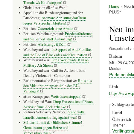
Tomahawk-Kauf stoppen!
Home
Neu I
Global Action #RefuseWar
Pfadnavig
PLUS"
Appell an die Bundesregierung und den
Bundestag:
Atomare Abrüstung darf kein
leeres Versprechen bleiben!
Neu im
Petition:
Österreich ohne Armee
Petition Versöhnungsbund:
Friedensförderung
Umsetz
und Sicherheit statt Aufrüstung!
Petition:
Abrüstung JETZT!
Gespeichert v
Word beyond war:
In Support of Aid Flotillas
and the End of Blockades and Occupation
Datum
Word beyond war:
For a Worldwide Ban on
Mi., 29.04.20
Military Air Shows
Medium
Word beyond war: Call for Action to End
Parlamentsk
Deadly Violence in Cameroon
Parlamentarische Bürgerinitiative:
Raus aus
den Militarisierungsartikeln des EU-
Link
Vertrages!
https://www.p
attac-Kampagne:
Wettrüsten stoppen!
World beyond War:
Drop Prosecution of Peace
Schlagworte
Activist Yurii Sheliazhenko
Land
Refuser Solidarity Network:
Stand with
Israelis demonstrating against war!
Österreich
Solidarität mit der Jüdischen Stimme!
Themen
Gemeinsam gegen Hetze und
Verlängerun
Verbotsdrohungen