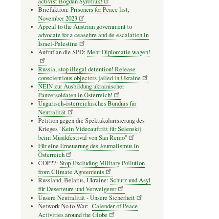
activist Bogdan Syrotiuk!
Briefaktion:
Prisoners for Peace list,
November 2023
Appeal to the Austrian government to
advocate for a ceasefire and de-escalation in
Israel-Palestine
Aufruf an die SPD:
Mehr Diplomatie wagen!
Russia, stop illegal detention! Release
conscientious objectors jailed in Ukraine
NEIN zur Ausbildung ukrainischer
Panzersoldaten in Österreich!
Ungarisch-österreichisches Bündnis für
Neutralität
Petition gegen die Spektakularisierung des
Krieges
"Kein Videoauftritt für Selenskij
beim Musikfestival von San Remo"
Für eine Erneuerung des Journalismus in
Österreich
COP27:
Stop Excluding Military Pollution
from Climate Agreements
Russland, Belarus, Ukraine:
Schutz und Asyl
für Deserteure und Verweigerer
Unsere Neutralität - Unsere Sicherheit
Network No to War:
Calender of Peace
Activities around the Globe