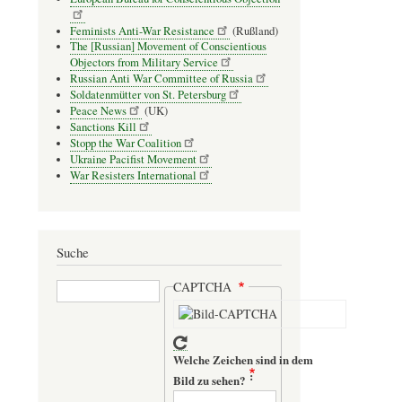
Feminists Anti-War Resistance
(Rußland)
The [Russian] Movement of Conscientious
Objectors from Military Service
Russian Anti War Committee of Russia
Soldatenmütter von St. Petersburg
Peace News
(UK)
Sanctions Kill
Stopp the War Coalition
Ukraine Pacifist Movement
War Resisters International
Suche
Suche
CAPTCHA
Welche Zeichen sind in dem
Bild zu sehen?