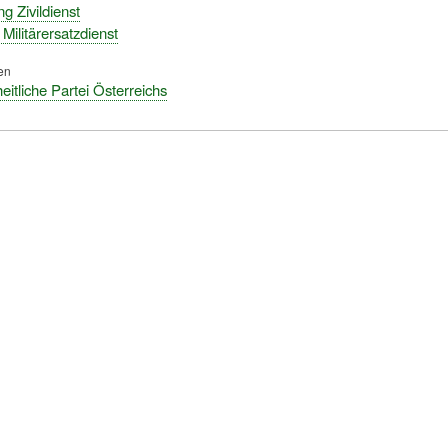
g Zivildienst
- Militärersatzdienst
en
eitliche Partei Österreichs