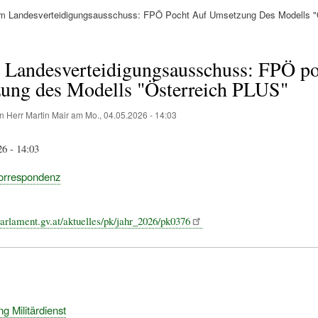
m Landesverteidigungsausschuss: FPÖ Pocht Auf Umsetzung Des Modells "Ö
ation
 Landesverteidigungsausschuss: FPÖ po
ung des Modells "Österreich PLUS"
on
Herr Martin Mair
am
Mo., 04.05.2026 - 14:03
26 - 14:03
orrespondenz
arlament.gv.at/aktuelles/pk/jahr_2026/pk0376
g Militärdienst