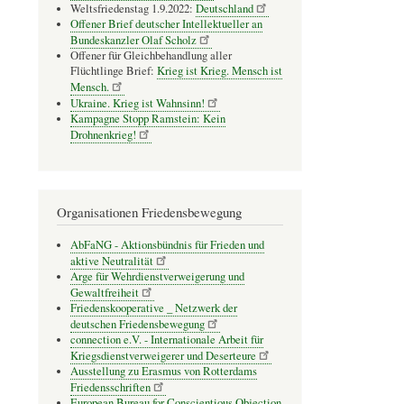
Weltsfriedenstag 1.9.2022:
Deutschland
Offener Brief deutscher Intellektueller an
Bundeskanzler Olaf Scholz
Offener für Gleichbehandlung aller
Flüchtlinge Brief:
Krieg ist Krieg. Mensch ist
Mensch.
Ukraine. Krieg ist Wahnsinn!
Kampagne Stopp Ramstein: Kein
Drohnenkrieg!
Organisationen Friedensbewegung
AbFaNG - Aktionsbündnis für Frieden und
aktive Neutralität
Arge für Wehrdienstverweigerung und
Gewaltfreiheit
Friedenskooperative _ Netzwerk der
deutschen Friedensbewegung
connection e.V. - Inter­na­tio­nale Arbeit für
Kriegs­dienst­ver­wei­gerer und Deser­teure
Ausstellung zu Erasmus von Rotterdams
Friedensschriften
European Bureau for Conscientious Objection