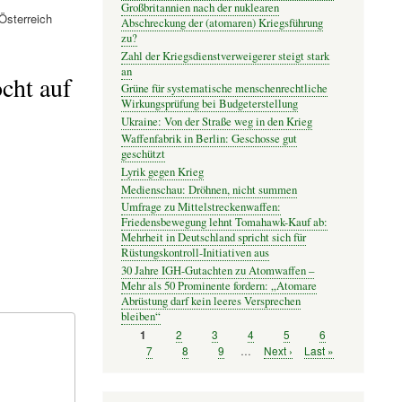
Großbritannien nach der nuklearen
sterreich
Abschreckung der (atomaren) Kriegsführung
zu?
Zahl der Kriegsdienstverweigerer steigt stark
an
cht auf
Grüne für systematische menschenrechtliche
Wirkungsprüfung bei Budgeterstellung
Ukraine: Von der Straße weg in den Krieg
Waffenfabrik in Berlin: Geschosse gut
geschützt
Lyrik gegen Krieg
Medienschau: Dröhnen, nicht summen
Umfrage zu Mittelstreckenwaffen:
Friedensbewegung lehnt Tomahawk-Kauf ab:
Mehrheit in Deutschland spricht sich für
Rüstungskontroll-Initiativen aus
30 Jahre IGH-Gutachten zu Atomwaffen –
Mehr als 50 Prominente fordern: „Atomare
Abrüstung darf kein leeres Versprechen
bleiben“
Seite
2
Seite
3
Seite
4
Seite
5
Seite
6
Seite
1
Seitennummerierung
Seite
7
Seite
8
Seite
9
…
Nächste
Next ›
Letzte
Last »
Seite
Seite