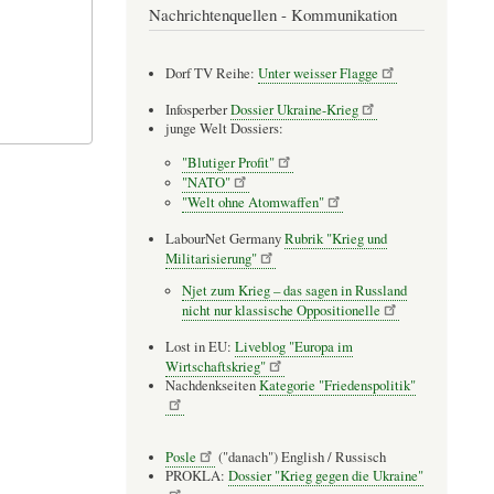
Nachrichtenquellen - Kommunikation
Dorf TV Reihe:
Unter weisser Flagge
Infosperber
Dossier Ukraine-Krieg
junge Welt Dossiers:
"Blutiger Profit"
"NATO"
"Welt ohne Atomwaffen"
LabourNet Germany
Rubrik "Krieg und
Militarisierung"
Njet zum Krieg – das sagen in Russland
nicht nur klassische Oppositionelle
Lost in EU:
Liveblog "Europa im
Wirtschaftskrieg"
Nachdenkseiten
Kategorie "Friedenspolitik"
Posle
("danach") English / Russisch
PROKLA:
Dossier "Krieg gegen die Ukraine"