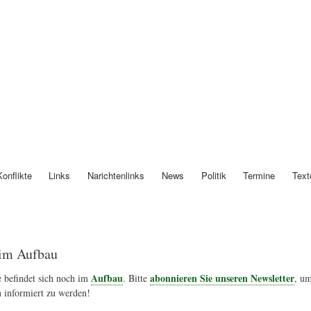
Direkt
zum
Inhalt
Österreich
Konflikte
Links
Narichtenlinks
News
Politik
Termine
Text
im Aufbau
Aufbau
abonnieren Sie unseren Newsletter
 befindet sich noch im
. Bitte
, um
 informiert zu werden!