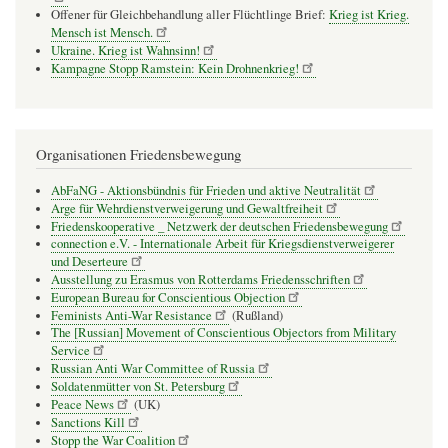
Offener für Gleichbehandlung aller Flüchtlinge Brief:
Krieg ist Krieg.
Mensch ist Mensch.
Ukraine. Krieg ist Wahnsinn!
Kampagne Stopp Ramstein: Kein Drohnenkrieg!
Organisationen Friedensbewegung
AbFaNG - Aktionsbündnis für Frieden und aktive Neutralität
Arge für Wehrdienstverweigerung und Gewaltfreiheit
Friedenskooperative _ Netzwerk der deutschen Friedensbewegung
connection e.V. - Inter­na­tio­nale Arbeit für Kriegs­dienst­ver­wei­gerer
und Deser­teure
Ausstellung zu Erasmus von Rotterdams Friedensschriften
European Bureau for Conscientious Objection
Feminists Anti-War Resistance
(Rußland)
The [Russian] Movement of Conscientious Objectors from Military
Service
Russian Anti War Committee of Russia
Soldatenmütter von St. Petersburg
Peace News
(UK)
Sanctions Kill
Stopp the War Coalition