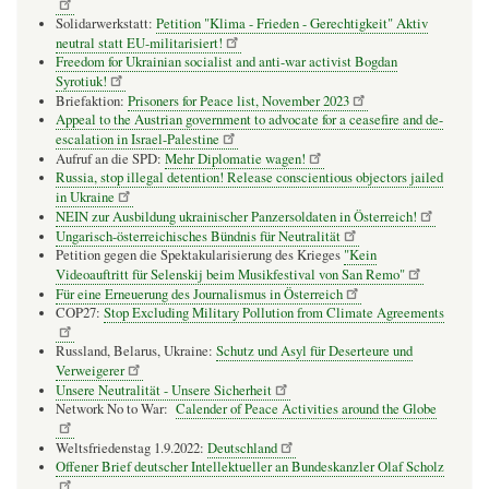
Solidarwerkstatt:
Petition "Klima - Frieden - Gerechtigkeit" Aktiv
neutral statt EU-militarisiert!
Freedom for Ukrainian socialist and anti-war activist Bogdan
Syrotiuk!
Briefaktion:
Prisoners for Peace list, November 2023
Appeal to the Austrian government to advocate for a ceasefire and de-
escalation in Israel-Palestine
Aufruf an die SPD:
Mehr Diplomatie wagen!
Russia, stop illegal detention! Release conscientious objectors jailed
in Ukraine
NEIN zur Ausbildung ukrainischer Panzersoldaten in Österreich!
Ungarisch-österreichisches Bündnis für Neutralität
Petition gegen die Spektakularisierung des Krieges
"Kein
Videoauftritt für Selenskij beim Musikfestival von San Remo"
Für eine Erneuerung des Journalismus in Österreich
COP27:
Stop Excluding Military Pollution from Climate Agreements
Russland, Belarus, Ukraine:
Schutz und Asyl für Deserteure und
Verweigerer
Unsere Neutralität - Unsere Sicherheit
Network No to War:
Calender of Peace Activities around the Globe
Weltsfriedenstag 1.9.2022:
Deutschland
Offener Brief deutscher Intellektueller an Bundeskanzler Olaf Scholz