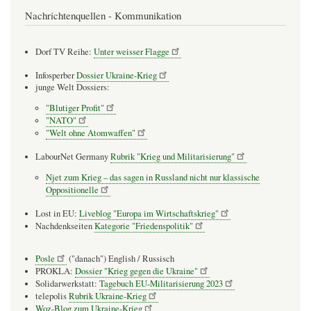
Nachrichtenquellen - Kommunikation
Dorf TV Reihe:
Unter weisser Flagge
Infosperber
Dossier Ukraine-Krieg
junge Welt Dossiers:
"Blutiger Profit"
"NATO"
"Welt ohne Atomwaffen"
LabourNet Germany
Rubrik "Krieg und Militarisierung"
Njet zum Krieg – das sagen in Russland nicht nur klassische
Oppositionelle
Lost in EU:
Liveblog "Europa im Wirtschaftskrieg"
Nachdenkseiten
Kategorie "Friedenspolitik"
Posle
("danach") English / Russisch
PROKLA:
Dossier "Krieg gegen die Ukraine"
Solidarwerkstatt:
Tagebuch EU-Militarisierung 2023
telepolis
Rubrik Ukraine-Krieg
Woz-Blog zum Ukraine-Krieg