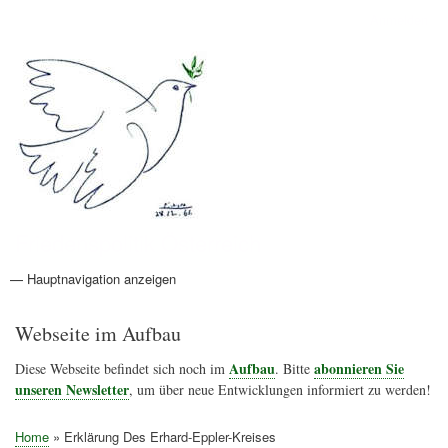
Direkt
Anmelden
Benutzermenü
zum
Inhalt
Friedenspolitik Österreich
— Hauptnavigation anzeigen
Hauptnavigation
Aktionen
Friedensbewegung
Friedensprojekte
Home
Konflikte
Links
Narichtenlinks
News
Politik
Termine
Texte
Kunst
Friedensexperten
Friedensforschung
Friedensinitiativen
Friedensnachrichten
Webseite im Aufbau
Aufbau
abonnieren Sie
Diese Webseite befindet sich noch im
. Bitte
unseren Newsletter
, um über neue Entwicklungen informiert zu werden!
Home
Erklärung Des Erhard-Eppler-Kreises