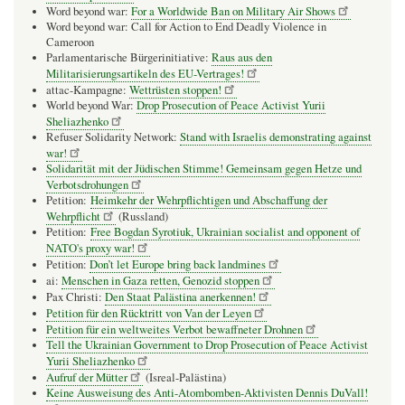
Word beyond war:
For a Worldwide Ban on Military Air Shows
Word beyond war: Call for Action to End Deadly Violence in
Cameroon
Parlamentarische Bürgerinitiative:
Raus aus den
Militarisierungsartikeln des EU-Vertrages!
attac-Kampagne:
Wettrüsten stoppen!
World beyond War:
Drop Prosecution of Peace Activist Yurii
Sheliazhenko
Refuser Solidarity Network:
Stand with Israelis demonstrating against
war!
Solidarität mit der Jüdischen Stimme! Gemeinsam gegen Hetze und
Verbotsdrohungen
Petition:
Heimkehr der Wehrpflichtigen und Abschaffung der
Wehrpflicht
(Russland)
Petition:
Free Bogdan Syrotiuk, Ukrainian socialist and opponent of
NATO's proxy war!
Petition:
Don’t let Europe bring back landmines
ai:
Menschen in Gaza retten, Genozid stoppen
Pax Christi:
Den Staat Palästina anerkennen!
Petition für den Rücktritt von Van der Leyen
Petition für ein weltweites Verbot bewaffneter Drohnen
Tell the Ukrainian Government to Drop Prosecution of Peace Activist
Yurii Sheliazhenko
Aufruf der Mütter
(Isreal-Palästina)
Keine Ausweisung des Anti-Atombomben-Aktivisten Dennis DuVall!