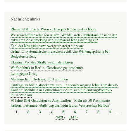
Nachrichtenlinks
Rheinmetall macht Wien zu Europas Rüstungs-Hochburg
Wissenschaftler schlagen Alarm: Wendet sich Großbritannien nach der
nuklearen Abschreckung der (atomaren) Kriegsführung zu?
Zahl der Kriegsdienstverweigerer steigt stark an
Grüne für systematische menschenrechtliche Wirkungsprüfung bei
Budgeterstellung
Ukraine: Von der Straße weg in den Krieg
Waffenfabrik in Berlin: Geschosse gut geschützt
Lyrik gegen Krieg
Medienschau: Dröhnen, nicht summen
Umfrage zu Mittelstreckenwaffen: Friedensbewegung lehnt Tomahawk-
Kauf ab: Mehrheit in Deutschland spricht sich für Rüstungskontroll-
Initiativen aus
30 Jahre IGH-Gutachten zu Atomwaffen – Mehr als 50 Prominente
fordern: „Atomare Abrüstung darf kein leeres Versprechen bleiben“
Seite
2
Seite
3
Seite
4
Seite
5
Seite
6
Seite
7
Seite
8
Seite
9
…
Seite
1
Seitennummerierung
Nächste
Next ›
Letzte
Last »
Seite
Seite