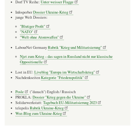
Dorf TV Reihe:
Unter weisser Flagge
Infosperber
Dossier Ukraine-Krieg
junge Welt Dossiers:
"Blutiger Profit"
"NATO"
"Welt ohne Atomwaffen"
LabourNet Germany
Rubrik "Krieg und Militarisierung"
Njet zum Krieg – das sagen in Russland nicht nur klassische
Oppositionelle
Lost in EU:
Liveblog "Europa im Wirtschaftskrieg"
Nachdenkseiten
Kategorie "Friedenspolitik"
Posle
("danach") English / Russisch
PROKLA:
Dossier "Krieg gegen die Ukraine"
Solidarwerkstatt:
Tagebuch EU-Militarisierung 2023
telepolis
Rubrik Ukraine-Krieg
Woz-Blog zum Ukraine-Krieg