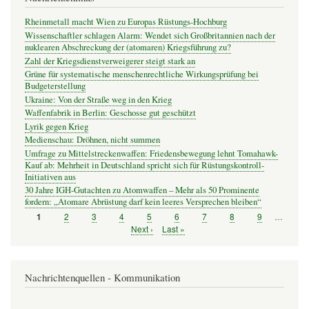
Rheinmetall macht Wien zu Europas Rüstungs-Hochburg
Wissenschaftler schlagen Alarm: Wendet sich Großbritannien nach der
nuklearen Abschreckung der (atomaren) Kriegsführung zu?
Zahl der Kriegsdienstverweigerer steigt stark an
Grüne für systematische menschenrechtliche Wirkungsprüfung bei
Budgeterstellung
Ukraine: Von der Straße weg in den Krieg
Waffenfabrik in Berlin: Geschosse gut geschützt
Lyrik gegen Krieg
Medienschau: Dröhnen, nicht summen
Umfrage zu Mittelstreckenwaffen: Friedensbewegung lehnt Tomahawk-
Kauf ab: Mehrheit in Deutschland spricht sich für Rüstungskontroll-
Initiativen aus
30 Jahre IGH-Gutachten zu Atomwaffen – Mehr als 50 Prominente
fordern: „Atomare Abrüstung darf kein leeres Versprechen bleiben“
Seite
2
Seite
3
Seite
4
Seite
5
Seite
6
Seite
7
Seite
8
Seite
9
…
Seite
1
Seitennummerierung
Nächste
Next ›
Letzte
Last »
Seite
Seite
Nachrichtenquellen - Kommunikation