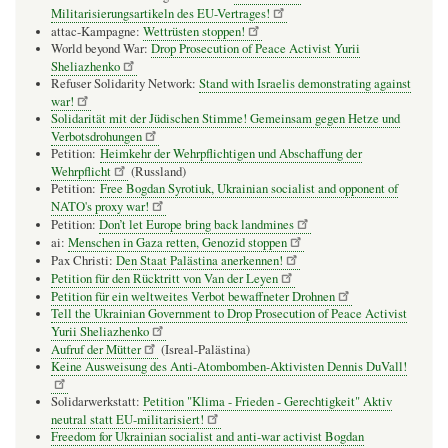
Militarisierungsartikeln des EU-Vertrages!
attac-Kampagne:
Wettrüsten stoppen!
World beyond War:
Drop Prosecution of Peace Activist Yurii
Sheliazhenko
Refuser Solidarity Network:
Stand with Israelis demonstrating against
war!
Solidarität mit der Jüdischen Stimme! Gemeinsam gegen Hetze und
Verbotsdrohungen
Petition:
Heimkehr der Wehrpflichtigen und Abschaffung der
Wehrpflicht
(Russland)
Petition:
Free Bogdan Syrotiuk, Ukrainian socialist and opponent of
NATO's proxy war!
Petition:
Don’t let Europe bring back landmines
ai:
Menschen in Gaza retten, Genozid stoppen
Pax Christi:
Den Staat Palästina anerkennen!
Petition für den Rücktritt von Van der Leyen
Petition für ein weltweites Verbot bewaffneter Drohnen
Tell the Ukrainian Government to Drop Prosecution of Peace Activist
Yurii Sheliazhenko
Aufruf der Mütter
(Isreal-Palästina)
Keine Ausweisung des Anti-Atombomben-Aktivisten Dennis DuVall!
Solidarwerkstatt:
Petition "Klima - Frieden - Gerechtigkeit" Aktiv
neutral statt EU-militarisiert!
Freedom for Ukrainian socialist and anti-war activist Bogdan