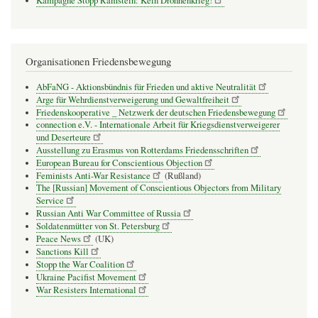
Kampagne Stopp Ramstein: Kein Drohnenkrieg!
Organisationen Friedensbewegung
AbFaNG - Aktionsbündnis für Frieden und aktive Neutralität
Arge für Wehrdienstverweigerung und Gewaltfreiheit
Friedenskooperative _ Netzwerk der deutschen Friedensbewegung
connection e.V. - Inter­na­tio­nale Arbeit für Kriegs­dienst­ver­wei­gerer
und Deser­teure
Ausstellung zu Erasmus von Rotterdams Friedensschriften
European Bureau for Conscientious Objection
Feminists Anti-War Resistance
(Rußland)
The [Russian] Movement of Conscientious Objectors from Military
Service
Russian Anti War Committee of Russia
Soldatenmütter von St. Petersburg
Peace News
(UK)
Sanctions Kill
Stopp the War Coalition
Ukraine Pacifist Movement
War Resisters International