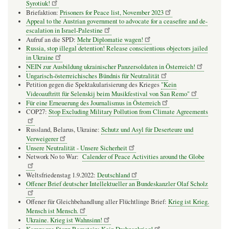
Syrotiuk!
Briefaktion:
Prisoners for Peace list, November 2023
Appeal to the Austrian government to advocate for a ceasefire and de-
escalation in Israel-Palestine
Aufruf an die SPD:
Mehr Diplomatie wagen!
Russia, stop illegal detention! Release conscientious objectors jailed
in Ukraine
NEIN zur Ausbildung ukrainischer Panzersoldaten in Österreich!
Ungarisch-österreichisches Bündnis für Neutralität
Petition gegen die Spektakularisierung des Krieges
"Kein
Videoauftritt für Selenskij beim Musikfestival von San Remo"
Für eine Erneuerung des Journalismus in Österreich
COP27:
Stop Excluding Military Pollution from Climate Agreements
Russland, Belarus, Ukraine:
Schutz und Asyl für Deserteure und
Verweigerer
Unsere Neutralität - Unsere Sicherheit
Network No to War:
Calender of Peace Activities around the Globe
Weltsfriedenstag 1.9.2022:
Deutschland
Offener Brief deutscher Intellektueller an Bundeskanzler Olaf Scholz
Offener für Gleichbehandlung aller Flüchtlinge Brief:
Krieg ist Krieg.
Mensch ist Mensch.
Ukraine. Krieg ist Wahnsinn!