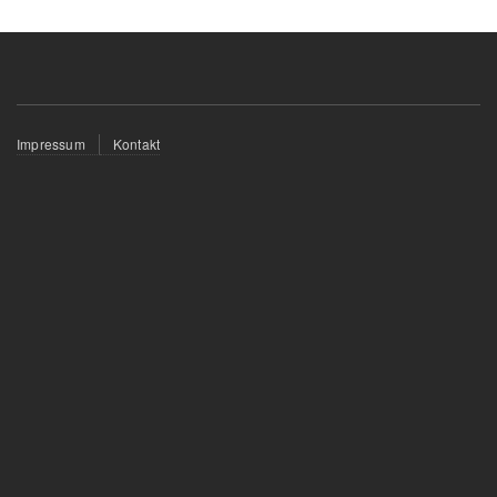
Fußzeilenmenü
Impressum
Kontakt