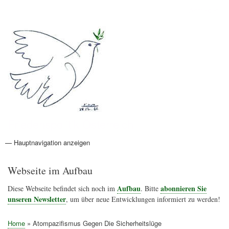
Direkt
Anmelden
Benutzermenü
zum
Inhalt
Friedenspolitik Österreich
— Hauptnavigation anzeigen
Hauptnavigation
Aktionen
Friedensbewegung
Friedensprojekte
Home
Konflikte
Links
Narichtenlinks
News
Politik
Termine
Texte
Kunst
Friedensexperten
Friedensforschung
Friedensinitiativen
Friedensnachrichten
Webseite im Aufbau
Aufbau
abonnieren Sie
Diese Webseite befindet sich noch im
. Bitte
unseren Newsletter
, um über neue Entwicklungen informiert zu werden!
Home
Atompazifismus Gegen Die Sicherheitslüge