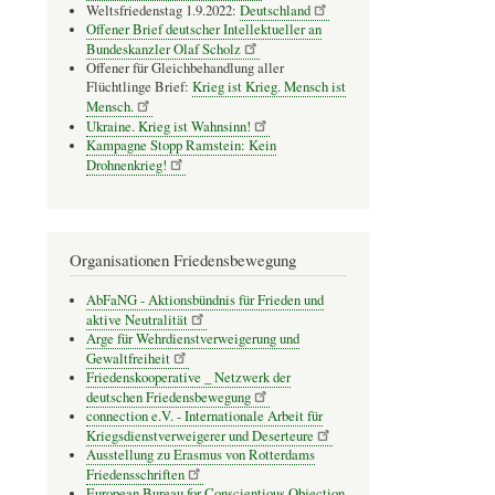
Weltsfriedenstag 1.9.2022:
Deutschland
Offener Brief deutscher Intellektueller an
Bundeskanzler Olaf Scholz
Offener für Gleichbehandlung aller
Flüchtlinge Brief:
Krieg ist Krieg. Mensch ist
Mensch.
Ukraine. Krieg ist Wahnsinn!
Kampagne Stopp Ramstein: Kein
Drohnenkrieg!
Organisationen Friedensbewegung
AbFaNG - Aktionsbündnis für Frieden und
aktive Neutralität
Arge für Wehrdienstverweigerung und
Gewaltfreiheit
Friedenskooperative _ Netzwerk der
deutschen Friedensbewegung
connection e.V. - Inter­na­tio­nale Arbeit für
Kriegs­dienst­ver­wei­gerer und Deser­teure
Ausstellung zu Erasmus von Rotterdams
Friedensschriften
European Bureau for Conscientious Objection