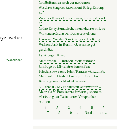
Großbritannien nach der nuklearen
Abschreckung der (atomaren) Kriegsführung
zu?
Zahl der Kriegsdienstverweigerer steigt stark
an
Grüne für systematische menschenrechtliche
Wirkungsprüfung bei Budgeterstellung
yerischer
Ukraine: Von der Straße weg in den Krieg
Waffenfabrik in Berlin: Geschosse gut
geschützt
Lyrik gegen Krieg
über
Weiterlesen
Medienschau: Dröhnen, nicht summen
GEW
Umfrage zu Mittelstreckenwaffen:
Bayern:
Friedensbewegung lehnt Tomahawk-Kauf ab:
„Kinderferienprogramm“
Mehrheit in Deutschland spricht sich für
mit
Rüstungskontroll-Initiativen aus
der
30 Jahre IGH-Gutachten zu Atomwaffen –
Bundeswehr
Mehr als 50 Prominente fordern: „Atomare
in
Abrüstung darf kein leeres Versprechen
bayerischer
bleiben“
Grundschule
Seite
2
Seite
3
Seite
4
Seite
5
Seite
6
Seite
1
–
Seitennummerierung
Seite
7
Seite
8
Seite
9
…
Nächste
Next ›
Letzte
Last »
keine
Seite
Seite
Kinderfreizeit
im
Flecktarn!