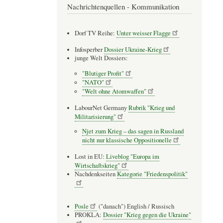
Nachrichtenquellen - Kommunikation
Dorf TV Reihe:
Unter weisser Flagge
Infosperber
Dossier Ukraine-Krieg
junge Welt Dossiers:
"Blutiger Profit"
"NATO"
"Welt ohne Atomwaffen"
LabourNet Germany
Rubrik "Krieg und
Militarisierung"
Njet zum Krieg – das sagen in Russland
nicht nur klassische Oppositionelle
Lost in EU:
Liveblog "Europa im
Wirtschaftskrieg"
Nachdenkseiten
Kategorie "Friedenspolitik"
Posle
("danach") English / Russisch
PROKLA:
Dossier "Krieg gegen die Ukraine"