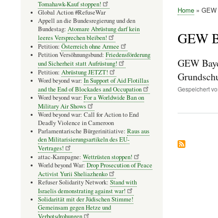
Tomahawk-Kauf stoppen!
Home
GEW 
Global Action #RefuseWar
Pfadnavig
Appell an die Bundesregierung und den
Bundestag:
Atomare Abrüstung darf kein
GEW B
leeres Versprechen bleiben!
Petition:
Österreich ohne Armee
Petition Versöhnungsbund:
Friedensförderung
GEW Bayer
und Sicherheit statt Aufrüstung!
Petition:
Abrüstung JETZT!
Grundschu
Word beyond war:
In Support of Aid Flotillas
Gespeichert v
and the End of Blockades and Occupation
Word beyond war:
For a Worldwide Ban on
Military Air Shows
Word beyond war: Call for Action to End
Deadly Violence in Cameroon
Parlamentarische Bürgerinitiative:
Raus aus
den Militarisierungsartikeln des EU-
Vertrages!
attac-Kampagne:
Wettrüsten stoppen!
World beyond War:
Drop Prosecution of Peace
Activist Yurii Sheliazhenko
Refuser Solidarity Network:
Stand with
Israelis demonstrating against war!
Solidarität mit der Jüdischen Stimme!
Gemeinsam gegen Hetze und
Verbotsdrohungen