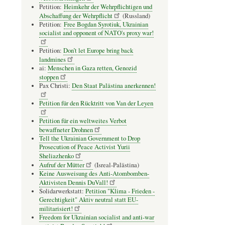
Petition:
Heimkehr der Wehrpflichtigen und
Abschaffung der Wehrpflicht
(Russland)
Petition:
Free Bogdan Syrotiuk, Ukrainian
socialist and opponent of NATO's proxy war!
Petition:
Don’t let Europe bring back
landmines
ai:
Menschen in Gaza retten, Genozid
stoppen
Pax Christi:
Den Staat Palästina anerkennen!
Petition für den Rücktritt von Van der Leyen
Petition für ein weltweites Verbot
bewaffneter Drohnen
Tell the Ukrainian Government to Drop
Prosecution of Peace Activist Yurii
Sheliazhenko
Aufruf der Mütter
(Isreal-Palästina)
Keine Ausweisung des Anti-Atombomben-
Aktivisten Dennis DuVall!
Solidarwerkstatt:
Petition "Klima - Frieden -
Gerechtigkeit" Aktiv neutral statt EU-
militarisiert!
Freedom for Ukrainian socialist and anti-war