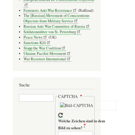
Feminists Anti-War Resistance
(Rußland)
The [Russian] Movement of Conscientious
Objectors from Military Service
Russian Anti War Committee of Russia
Soldatenmütter von St. Petersburg
Peace News
(UK)
Sanctions Kill
Stopp the War Coalition
Ukraine Pacifist Movement
War Resisters International
Suche
Suche
CAPTCHA
Welche Zeichen sind in dem
Bild zu sehen?