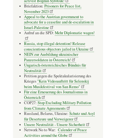
activist Bogdan Syrotiuk!
Briefaktion:
Prisoners for Peace list,
November 2023
Appeal to the Austrian government to
advocate for a ceasefire and de-escalation in
Israel-Palestine
Aufruf an die SPD:
Mehr Diplomatie wagen!
Russia, stop illegal detention! Release
conscientious objectors jailed in Ukraine
NEIN zur Ausbildung ukrainischer
Panzersoldaten in Österreich!
Ungarisch-österreichisches Bündnis für
Neutralität
Petition gegen die Spektakularisierung des
Krieges
"Kein Videoauftritt für Selenskij
beim Musikfestival von San Remo"
Für eine Erneuerung des Journalismus in
Österreich
COP27:
Stop Excluding Military Pollution
from Climate Agreements
Russland, Belarus, Ukraine:
Schutz und Asyl
für Deserteure und Verweigerer
Unsere Neutralität - Unsere Sicherheit
Network No to War:
Calender of Peace
Activities around the Globe