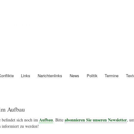
Direkt
zum
Inhalt
Österreich
Konflikte
Links
Narichtenlinks
News
Politik
Termine
Text
im Aufbau
Aufbau
abonnieren Sie unseren Newsletter
 befindet sich noch im
. Bitte
, um
 informiert zu werden!