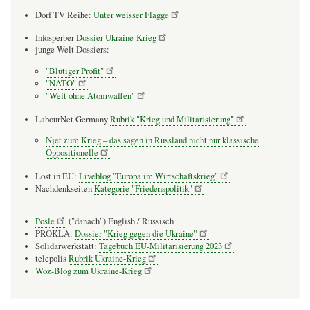
Dorf TV Reihe:
Unter weisser Flagge
Infosperber
Dossier Ukraine-Krieg
junge Welt Dossiers:
"Blutiger Profit"
"NATO"
"Welt ohne Atomwaffen"
LabourNet Germany
Rubrik "Krieg und Militarisierung"
Njet zum Krieg – das sagen in Russland nicht nur klassische
Oppositionelle
Lost in EU:
Liveblog "Europa im Wirtschaftskrieg"
Nachdenkseiten
Kategorie "Friedenspolitik"
Posle
("danach") English / Russisch
PROKLA:
Dossier "Krieg gegen die Ukraine"
Solidarwerkstatt:
Tagebuch EU-Militarisierung 2023
telepolis
Rubrik Ukraine-Krieg
Woz-Blog zum Ukraine-Krieg