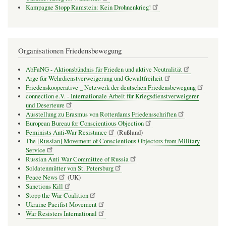
Kampagne Stopp Ramstein: Kein Drohnenkrieg!
Organisationen Friedensbewegung
AbFaNG - Aktionsbündnis für Frieden und aktive Neutralität
Arge für Wehrdienstverweigerung und Gewaltfreiheit
Friedenskooperative _ Netzwerk der deutschen Friedensbewegung
connection e.V. - Inter­na­tio­nale Arbeit für Kriegs­dienst­ver­wei­gerer
und Deser­teure
Ausstellung zu Erasmus von Rotterdams Friedensschriften
European Bureau for Conscientious Objection
Feminists Anti-War Resistance
(Rußland)
The [Russian] Movement of Conscientious Objectors from Military
Service
Russian Anti War Committee of Russia
Soldatenmütter von St. Petersburg
Peace News
(UK)
Sanctions Kill
Stopp the War Coalition
Ukraine Pacifist Movement
War Resisters International