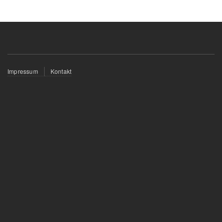
Fußzeilenmenü
Impressum
Kontakt