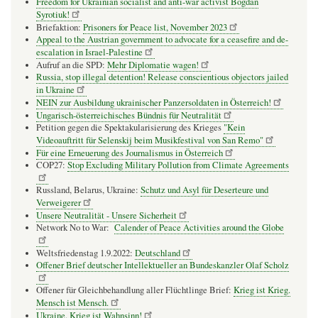
Freedom for Ukrainian socialist and anti-war activist Bogdan
Syrotiuk!
Briefaktion:
Prisoners for Peace list, November 2023
Appeal to the Austrian government to advocate for a ceasefire and de-
escalation in Israel-Palestine
Aufruf an die SPD:
Mehr Diplomatie wagen!
Russia, stop illegal detention! Release conscientious objectors jailed
in Ukraine
NEIN zur Ausbildung ukrainischer Panzersoldaten in Österreich!
Ungarisch-österreichisches Bündnis für Neutralität
Petition gegen die Spektakularisierung des Krieges
"Kein
Videoauftritt für Selenskij beim Musikfestival von San Remo"
Für eine Erneuerung des Journalismus in Österreich
COP27:
Stop Excluding Military Pollution from Climate Agreements
Russland, Belarus, Ukraine:
Schutz und Asyl für Deserteure und
Verweigerer
Unsere Neutralität - Unsere Sicherheit
Network No to War:
Calender of Peace Activities around the Globe
Weltsfriedenstag 1.9.2022:
Deutschland
Offener Brief deutscher Intellektueller an Bundeskanzler Olaf Scholz
Offener für Gleichbehandlung aller Flüchtlinge Brief:
Krieg ist Krieg.
Mensch ist Mensch.
Ukraine. Krieg ist Wahnsinn!