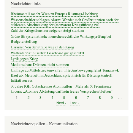
Nachrichtenlinks
Rheinmetall macht Wien zu Europas Rüstungs-Hochburg
Wissenschaftler schlagen Alarm: Wendet sich Großbritannien nach der
nuklearen Abschreckung der (atomaren) Kriegsführung zu?
Zahl der Kriegsdienstverweigerer steigt stark an
Grüne für systematische menschenrechtliche Wirkungsprüfung bei
Budgeterstellung
Ukraine: Von der Straße weg in den Krieg
Waffenfabrik in Berlin: Geschosse gut geschützt
Lyrik gegen Krieg
Medienschau: Dröhnen, nicht summen
Umfrage zu Mittelstreckenwaffen: Friedensbewegung lehnt Tomahawk-
Kauf ab: Mehrheit in Deutschland spricht sich für Rüstungskontroll-
Initiativen aus
30 Jahre IGH-Gutachten zu Atomwaffen – Mehr als 50 Prominente
fordern: „Atomare Abrüstung darf kein leeres Versprechen bleiben“
Seite
2
Seite
3
Seite
4
Seite
5
Seite
6
Seite
7
Seite
8
Seite
9
…
Seite
1
Seitennummerierung
Nächste
Next ›
Letzte
Last »
Seite
Seite
Nachrichtenquellen - Kommunikation