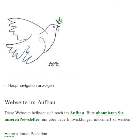
Direkt
Anmelden
Benutzermenü
zum
Inhalt
Friedenspolitik Österreich
— Hauptnavigation anzeigen
Hauptnavigation
Aktionen
Friedensbewegung
Friedensprojekte
Home
Konflikte
Links
Narichtenlinks
News
Politik
Termine
Texte
Kunst
Friedensexperten
Friedensforschung
Friedensinitiativen
Friedensnachrichten
Webseite im Aufbau
Aufbau
abonnieren Sie
Diese Webseite befindet sich noch im
. Bitte
unseren Newsletter
, um über neue Entwicklungen informiert zu werden!
Home
Israel-Palästina