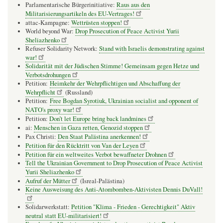
Parlamentarische Bürgerinitiative:
Raus aus den
Militarisierungsartikeln des EU-Vertrages!
attac-Kampagne:
Wettrüsten stoppen!
World beyond War:
Drop Prosecution of Peace Activist Yurii
Sheliazhenko
Refuser Solidarity Network:
Stand with Israelis demonstrating against
war!
Solidarität mit der Jüdischen Stimme! Gemeinsam gegen Hetze und
Verbotsdrohungen
Petition:
Heimkehr der Wehrpflichtigen und Abschaffung der
Wehrpflicht
(Russland)
Petition:
Free Bogdan Syrotiuk, Ukrainian socialist and opponent of
NATO's proxy war!
Petition:
Don’t let Europe bring back landmines
ai:
Menschen in Gaza retten, Genozid stoppen
Pax Christi:
Den Staat Palästina anerkennen!
Petition für den Rücktritt von Van der Leyen
Petition für ein weltweites Verbot bewaffneter Drohnen
Tell the Ukrainian Government to Drop Prosecution of Peace Activist
Yurii Sheliazhenko
Aufruf der Mütter
(Isreal-Palästina)
Keine Ausweisung des Anti-Atombomben-Aktivisten Dennis DuVall!
Solidarwerkstatt:
Petition "Klima - Frieden - Gerechtigkeit" Aktiv
neutral statt EU-militarisiert!