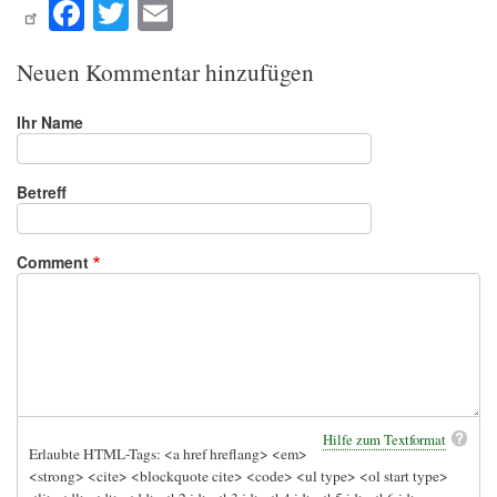
Fa
T
E
ce
wi
m
bo
tte
ail
Neuen Kommentar hinzufügen
ok
r
Ihr Name
Betreff
Comment
Hilfe zum Textformat
Erlaubte HTML-Tags: <a href hreflang> <em>
<strong> <cite> <blockquote cite> <code> <ul type> <ol start type>