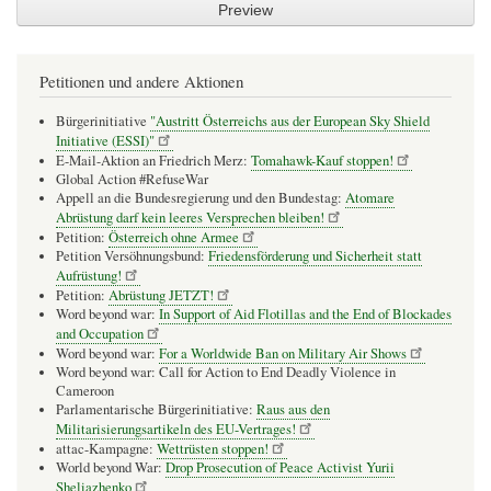
Petitionen und andere Aktionen
Bürgerinitiative
"Austritt Österreichs aus der European Sky Shield
Initiative (ESSI)"
E-Mail-Aktion an Friedrich Merz:
Tomahawk-Kauf stoppen!
Global Action #RefuseWar
Appell an die Bundesregierung und den Bundestag:
Atomare
Abrüstung darf kein leeres Versprechen bleiben!
Petition:
Österreich ohne Armee
Petition Versöhnungsbund:
Friedensförderung und Sicherheit statt
Aufrüstung!
Petition:
Abrüstung JETZT!
Word beyond war:
In Support of Aid Flotillas and the End of Blockades
and Occupation
Word beyond war:
For a Worldwide Ban on Military Air Shows
Word beyond war: Call for Action to End Deadly Violence in
Cameroon
Parlamentarische Bürgerinitiative:
Raus aus den
Militarisierungsartikeln des EU-Vertrages!
attac-Kampagne:
Wettrüsten stoppen!
World beyond War:
Drop Prosecution of Peace Activist Yurii
Sheliazhenko