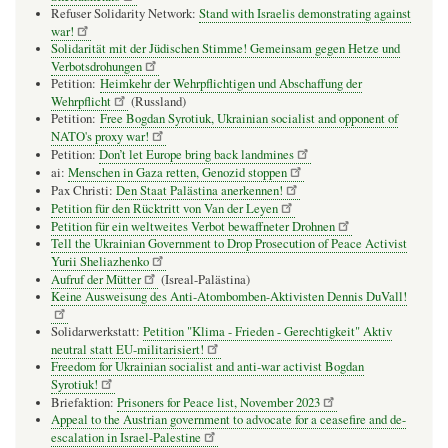
Refuser Solidarity Network:
Stand with Israelis demonstrating against
war!
Solidarität mit der Jüdischen Stimme! Gemeinsam gegen Hetze und
Verbotsdrohungen
Petition:
Heimkehr der Wehrpflichtigen und Abschaffung der
Wehrpflicht
(Russland)
Petition:
Free Bogdan Syrotiuk, Ukrainian socialist and opponent of
NATO's proxy war!
Petition:
Don’t let Europe bring back landmines
ai:
Menschen in Gaza retten, Genozid stoppen
Pax Christi:
Den Staat Palästina anerkennen!
Petition für den Rücktritt von Van der Leyen
Petition für ein weltweites Verbot bewaffneter Drohnen
Tell the Ukrainian Government to Drop Prosecution of Peace Activist
Yurii Sheliazhenko
Aufruf der Mütter
(Isreal-Palästina)
Keine Ausweisung des Anti-Atombomben-Aktivisten Dennis DuVall!
Solidarwerkstatt:
Petition "Klima - Frieden - Gerechtigkeit" Aktiv
neutral statt EU-militarisiert!
Freedom for Ukrainian socialist and anti-war activist Bogdan
Syrotiuk!
Briefaktion:
Prisoners for Peace list, November 2023
Appeal to the Austrian government to advocate for a ceasefire and de-
escalation in Israel-Palestine