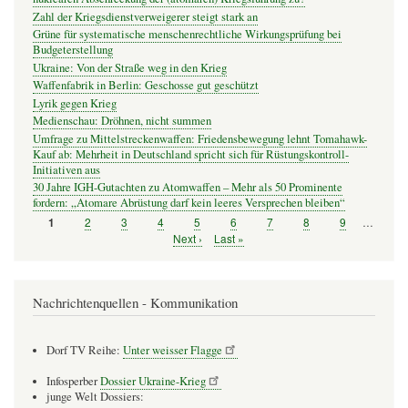
Zahl der Kriegsdienstverweigerer steigt stark an
Grüne für systematische menschenrechtliche Wirkungsprüfung bei
Budgeterstellung
Ukraine: Von der Straße weg in den Krieg
Waffenfabrik in Berlin: Geschosse gut geschützt
Lyrik gegen Krieg
Medienschau: Dröhnen, nicht summen
Umfrage zu Mittelstreckenwaffen: Friedensbewegung lehnt Tomahawk-
Kauf ab: Mehrheit in Deutschland spricht sich für Rüstungskontroll-
Initiativen aus
30 Jahre IGH-Gutachten zu Atomwaffen – Mehr als 50 Prominente
fordern: „Atomare Abrüstung darf kein leeres Versprechen bleiben“
Seite
2
Seite
3
Seite
4
Seite
5
Seite
6
Seite
7
Seite
8
Seite
9
…
Seite
1
Seitennummerierung
Nächste
Next ›
Letzte
Last »
Seite
Seite
Nachrichtenquellen - Kommunikation
Dorf TV Reihe:
Unter weisser Flagge
Infosperber
Dossier Ukraine-Krieg
junge Welt Dossiers: