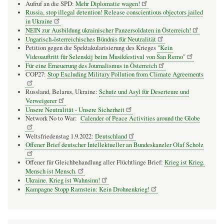
Aufruf an die SPD:
Mehr Diplomatie wagen!
Russia, stop illegal detention! Release conscientious objectors jailed
in Ukraine
NEIN zur Ausbildung ukrainischer Panzersoldaten in Österreich!
Ungarisch-österreichisches Bündnis für Neutralität
Petition gegen die Spektakularisierung des Krieges
"Kein
Videoauftritt für Selenskij beim Musikfestival von San Remo"
Für eine Erneuerung des Journalismus in Österreich
COP27:
Stop Excluding Military Pollution from Climate Agreements
Russland, Belarus, Ukraine:
Schutz und Asyl für Deserteure und
Verweigerer
Unsere Neutralität - Unsere Sicherheit
Network No to War:
Calender of Peace Activities around the Globe
Weltsfriedenstag 1.9.2022:
Deutschland
Offener Brief deutscher Intellektueller an Bundeskanzler Olaf Scholz
Offener für Gleichbehandlung aller Flüchtlinge Brief:
Krieg ist Krieg.
Mensch ist Mensch.
Ukraine. Krieg ist Wahnsinn!
Kampagne Stopp Ramstein: Kein Drohnenkrieg!