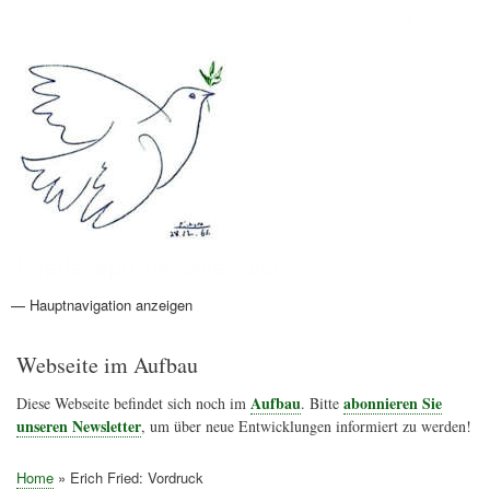
Direkt
Anmelden
Benutzermenü
zum
Inhalt
Friedenspolitik Österreich
— Hauptnavigation anzeigen
Hauptnavigation
Aktionen
Friedensbewegung
Friedensprojekte
Home
Konflikte
Links
Narichtenlinks
News
Politik
Termine
Texte
Kunst
Friedensexperten
Friedensforschung
Friedensinitiativen
Friedensnachrichten
Webseite im Aufbau
Aufbau
abonnieren Sie
Diese Webseite befindet sich noch im
. Bitte
unseren Newsletter
, um über neue Entwicklungen informiert zu werden!
Home
Erich Fried: Vordruck