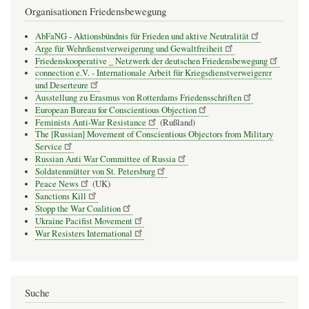
Organisationen Friedensbewegung
AbFaNG - Aktionsbündnis für Frieden und aktive Neutralität
Arge für Wehrdienstverweigerung und Gewaltfreiheit
Friedenskooperative _ Netzwerk der deutschen Friedensbewegung
connection e.V. - Inter­na­tio­nale Arbeit für Kriegs­dienst­ver­wei­gerer
und Deser­teure
Ausstellung zu Erasmus von Rotterdams Friedensschriften
European Bureau for Conscientious Objection
Feminists Anti-War Resistance
(Rußland)
The [Russian] Movement of Conscientious Objectors from Military
Service
Russian Anti War Committee of Russia
Soldatenmütter von St. Petersburg
Peace News
(UK)
Sanctions Kill
Stopp the War Coalition
Ukraine Pacifist Movement
War Resisters International
Suche