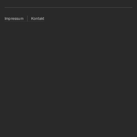
Fußzeilenmenü
Impressum
Kontakt