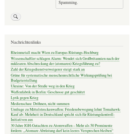
Spamming.
Nachrichtenlinks
Rheinmetall macht Wien zu Europas Rüstungs-Hochburg
Wissenschaftler schlagen Alarm: Wendet sich Großbritannien nach der
nuklearen Abschreckung der (atomaren) Kriegsführung zu?
Zahl der Kriegsdienstverweigerer steigt stark an
Grüne für systematische menschenrechtliche Wirkungsprüfung bei
Budgeterstellung
Ukraine: Von der Straße weg in den Krieg
Waffenfabrik in Berlin: Geschosse gut geschützt
Lyrik gegen Krieg
Medienschau: Dröhnen, nicht summen
Umfrage zu Mittelstreckenwaffen: Friedensbewegung lehnt Tomahawk-
Kauf ab: Mehrheit in Deutschland spricht sich für Rüstungskontroll-
Initiativen aus
30 Jahre IGH-Gutachten zu Atomwaffen – Mehr als 50 Prominente
fordern: „Atomare Abrüstung darf kein leeres Versprechen bleiben“