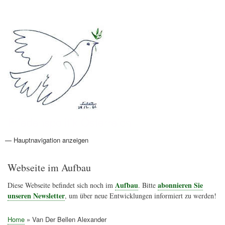
Direkt
Anmelden
Benutzermenü
zum
Inhalt
Friedenspolitik Österreich
— Hauptnavigation anzeigen
Hauptnavigation
Aktionen
Friedensbewegung
Friedensprojekte
Home
Konflikte
Links
Narichtenlinks
News
Politik
Termine
Texte
Kunst
Friedensexperten
Friedensforschung
Friedensinitiativen
Friedensnachrichten
Webseite im Aufbau
Aufbau
abonnieren Sie
Diese Webseite befindet sich noch im
. Bitte
unseren Newsletter
, um über neue Entwicklungen informiert zu werden!
Home
Van Der Bellen Alexander