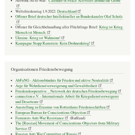
Network No to War:
Calender of Peace Activities around the Globe
Weltsfriedenstag 1.9.2022:
Deutschland
Offener Brief deutscher Intellektueller an Bundeskanzler Olaf Scholz
Offener für Gleichbehandlung aller Flüchtlinge Brief:
Krieg ist Krieg.
Mensch ist Mensch.
Ukraine. Krieg ist Wahnsinn!
Kampagne Stopp Ramstein: Kein Drohnenkrieg!
Organisationen Friedensbewegung
AbFaNG - Aktionsbündnis für Frieden und aktive Neutralität
Arge für Wehrdienstverweigerung und Gewaltfreiheit
Friedenskooperative _ Netzwerk der deutschen Friedensbewegung
connection e.V. - Inter­na­tio­nale Arbeit für Kriegs­dienst­ver­wei­gerer
und Deser­teure
Ausstellung zu Erasmus von Rotterdams Friedensschriften
European Bureau for Conscientious Objection
Feminists Anti-War Resistance
(Rußland)
The [Russian] Movement of Conscientious Objectors from Military
Service
Russian Anti War Committee of Russia