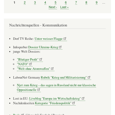
Seite
2
Seite
3
Seite
4
Seite
5
Seite
6
Seite
7
Seite
8
Seite
9
…
Seite
1
Seitennummerierung
Nächste
Next ›
Letzte
Last »
Seite
Seite
Nachrichtenquellen - Kommunikation
Dorf TV Reihe:
Unter weisser Flagge
Infosperber
Dossier Ukraine-Krieg
junge Welt Dossiers:
"Blutiger Profit"
"NATO"
"Welt ohne Atomwaffen"
LabourNet Germany
Rubrik "Krieg und Militarisierung"
Njet zum Krieg – das sagen in Russland nicht nur klassische
Oppositionelle
Lost in EU:
Liveblog "Europa im Wirtschaftskrieg"
Nachdenkseiten
Kategorie "Friedenspolitik"