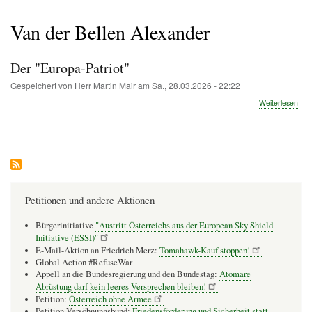
Pfadnavigation
Van der Bellen Alexander
Der "Europa-Patriot"
Gespeichert von
Herr Martin Mair
am
Sa., 28.03.2026 - 22:22
übe
Weiterlesen
Der
"Eu
Patr
Petitionen und andere Aktionen
Bürgerinitiative
"Austritt Österreichs aus der European Sky Shield
Initiative (ESSI)"
E-Mail-Aktion an Friedrich Merz:
Tomahawk-Kauf stoppen!
Global Action #RefuseWar
Appell an die Bundesregierung und den Bundestag:
Atomare
Abrüstung darf kein leeres Versprechen bleiben!
Petition:
Österreich ohne Armee
Petition Versöhnungsbund:
Friedensförderung und Sicherheit statt