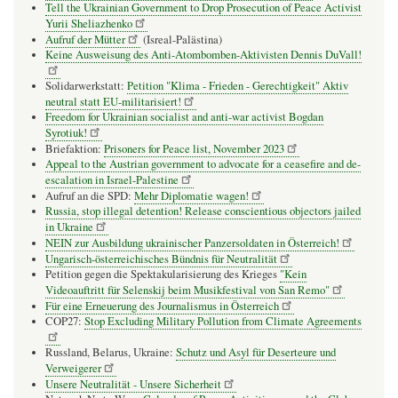
Tell the Ukrainian Government to Drop Prosecution of Peace Activist
Yurii Sheliazhenko
Aufruf der Mütter
(Isreal-Palästina)
Keine Ausweisung des Anti-Atombomben-Aktivisten Dennis DuVall!
Solidarwerkstatt:
Petition "Klima - Frieden - Gerechtigkeit" Aktiv
neutral statt EU-militarisiert!
Freedom for Ukrainian socialist and anti-war activist Bogdan
Syrotiuk!
Briefaktion:
Prisoners for Peace list, November 2023
Appeal to the Austrian government to advocate for a ceasefire and de-
escalation in Israel-Palestine
Aufruf an die SPD:
Mehr Diplomatie wagen!
Russia, stop illegal detention! Release conscientious objectors jailed
in Ukraine
NEIN zur Ausbildung ukrainischer Panzersoldaten in Österreich!
Ungarisch-österreichisches Bündnis für Neutralität
Petition gegen die Spektakularisierung des Krieges
"Kein
Videoauftritt für Selenskij beim Musikfestival von San Remo"
Für eine Erneuerung des Journalismus in Österreich
COP27:
Stop Excluding Military Pollution from Climate Agreements
Russland, Belarus, Ukraine:
Schutz und Asyl für Deserteure und
Verweigerer
Unsere Neutralität - Unsere Sicherheit