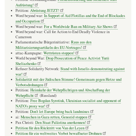
Aufrüstung!
Petition:
Abrüstung JETZT!
Word beyond war:
In Support of Aid Flotillas and the End of Blockades
and Occupation
Word beyond war:
For a Worldwide Ban on Military Air Shows
Word beyond war: Call for Action to End Deadly Violence in
Cameroon
Parlamentarische Bürgerinitiative:
Raus aus den
Militarisierungsartikeln des EU-Vertrages!
attac-Kampagne:
Wettrüsten stoppen!
World beyond War:
Drop Prosecution of Peace Activist Yurii
Sheliazhenko
Refuser Solidarity Network:
Stand with Israelis demonstrating against
war!
Solidarität mit der Jüdischen Stimme! Gemeinsam gegen Hetze und
Verbotsdrohungen
Petition:
Heimkehr der Wehrpflichtigen und Abschaffung der
Wehrpflicht
(Russland)
Petition:
Free Bogdan Syrotiuk, Ukrainian socialist and opponent of
NATO's proxy war!
Petition:
Don’t let Europe bring back landmines
ai:
Menschen in Gaza retten, Genozid stoppen
Pax Christi:
Den Staat Palästina anerkennen!
Petition für den Rücktritt von Van der Leyen
Petition für ein weltweites Verbot bewaffneter Drohnen