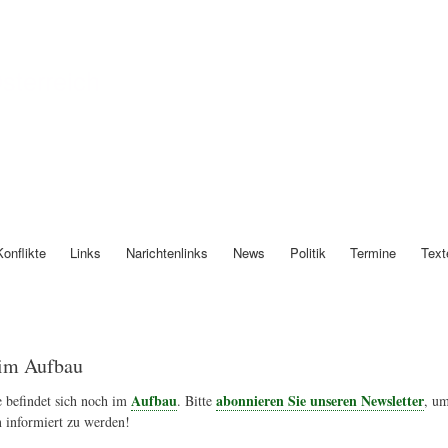
Direkt
zum
Inhalt
Österreich
Konflikte
Links
Narichtenlinks
News
Politik
Termine
Text
im Aufbau
Aufbau
abonnieren Sie unseren Newsletter
 befindet sich noch im
. Bitte
, um
 informiert zu werden!