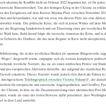
isch-ukrainische Konflikt nicht im Februar 2022 begonnen hat, ist für jeden
istorische Binsenweisheit. Um den heutigen Krieg in der Ukraine zu erklä
 zu den Ereignissen auf dem Kiewer Maidan-Platz zwischen November 201
hen und herausfinden, wie und von wem von diesem Platz aus eine düstere 
ntworfen wurde. Die politische Krise, die sich in jenem Winter auf dem Ma
urz der Regierung Janukowitsch und zur Einsetzung einer pro-westlichen R
ner Wahl kam. Bald darauf folgte die russische Annexion der Krim, und in 
hen Gebieten des Donbass, die das neue Regime in Kiew nicht akzeptierten,
us.
bilisierung, die in den westlichen Medien als spontane Bürgerrevolte zug
 Weges" dargestellt wurde, entpuppte sich als weitaus komplexere politisc
rschende westliche Narrativ, das sie als einen städtischen Protest von Stude
 und pro-europäischen Aktivisten darstellte, der aufgrund der staatlichen Re
 Gewalt eskalierte. Dieses Narrativ wurde jedoch stets durch die Fakten in F
 durchgesickerte
Telefongespräch zwischen Victoria Nuland
, der damal
kretärin für europäische und eurasische Angelegenheiten, und Geoffrey Py
n der Ukraine, in dem sie die Zusammensetzung einer ukrainischen Post-M
nten, wurde als einer der ersten Beweise dafür präsentiert, dass Washingto
l in dem Land anstrebte.