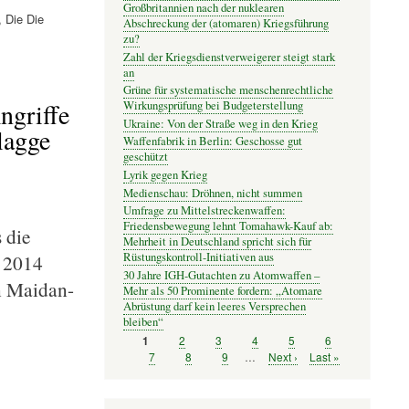
Großbritannien nach der nuklearen
 Die Die
Abschreckung der (atomaren) Kriegsführung
zu?
Zahl der Kriegsdienstverweigerer steigt stark
an
Grüne für systematische menschenrechtliche
ngriffe
Wirkungsprüfung bei Budgeterstellung
Ukraine: Von der Straße weg in den Krieg
lagge
Waffenfabrik in Berlin: Geschosse gut
geschützt
Lyrik gegen Krieg
Medienschau: Dröhnen, nicht summen
Umfrage zu Mittelstreckenwaffen:
Friedensbewegung lehnt Tomahawk-Kauf ab:
 die
Mehrheit in Deutschland spricht sich für
 2014
Rüstungskontroll-Initiativen aus
30 Jahre IGH-Gutachten zu Atomwaffen –
n Maidan-
Mehr als 50 Prominente fordern: „Atomare
Abrüstung darf kein leeres Versprechen
bleiben“
Seite
2
Seite
3
Seite
4
Seite
5
Seite
6
Seite
1
Seitennummerierung
Seite
7
Seite
8
Seite
9
…
Nächste
Next ›
Letzte
Last »
Seite
Seite