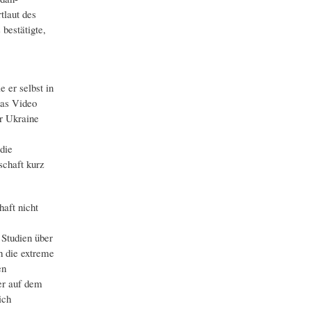
tlaut des
bestätigte,
e er selbst in
as Video
er Ukraine
die
schaft kurz
aft nicht
 Studien über
h die extreme
en
er auf dem
ich