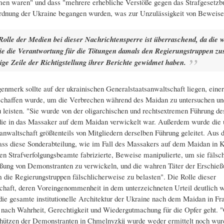
n waren" und dass "mehrere erhebliche Verstöße gegen das Strafgesetzb
rdnung der Ukraine begangen wurden, was zur Unzulässigkeit von Beweisen
Rolle der Medien bei dieser Nachrichtensperre ist überraschend, da die w
ie die Verantwortung für die Tötungen damals den Regierungstruppen zu
ige Zeile der Richtigstellung ihrer Berichte gewidmet haben.
nmerk sollte auf der ukrainischen Generalstaatsanwaltschaft liegen, einer
schaffen wurde, um die Verbrechen während des Maidan zu untersuchen un
u leisten. "Sie wurde von der oligarchischen und rechtsextremen Führung d
 die in das Massaker auf dem Maidan verwickelt war. Außerdem wurde die 
anwaltschaft größtenteils von Mitgliedern derselben Führung geleitet. Aus 
dass diese Sonderabteilung, wie im Fall des Massakers auf dem Maidan in 
n Strafverfolgungsbeamte fabrizierte, Beweise manipulierte, um sie fälsc
eßung von Demonstranten zu verwickeln, und die wahren Täter der Erschie
m die Regierungstruppen fälschlicherweise zu belasten". Die Rolle dieser
chaft, deren Voreingenommenheit in dem unterzeichneten Urteil deutlich wir
ie gesamte institutionelle Architektur der Ukraine nach dem Maidan in Fr
nach Wahrheit, Gerechtigkeit und Wiedergutmachung für die Opfer geht. 
hützen der Demonstranten in Chmelnyzkij wurde weder ermittelt noch wur