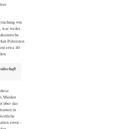
tere
ersuchung von
t, war weder
ukrainische
kut-Polizisten
von etwa 40
den.
altschaft
diese
em Maidan
ut über das
ranten in
Westliche
tten zuvor -
idan-