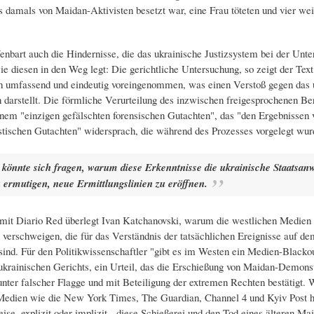
 damals von Maidan-Aktivisten besetzt war, eine Frau töteten und vier wei
fenbart auch die Hindernisse, die das ukrainische Justizsystem bei der Unt
ie diesen in den Weg legt: Die gerichtliche Untersuchung, so zeigt der Tex
h umfassend und eindeutig voreingenommen, was einen Verstoß gegen das 
n darstellt. Die förmliche Verurteilung des inzwischen freigesprochenen Ber
inem "einzigen gefälschten forensischen Gutachten", das "den Ergebnissen 
istischen Gutachten" widersprach, die während des Prozesses vorgelegt wur
könnte sich fragen, warum diese Erkenntnisse die ukrainische Staatsanw
u ermutigen, neue Ermittlungslinien zu eröffnen.
it Diario Red überlegt Ivan Katchanovski, warum die westlichen Medien 
 verschweigen, die für das Verständnis der tatsächlichen Ereignisse auf d
sind. Für den Politikwissenschaftler "gibt es im Westen ein Medien-Blacko
 ukrainischen Gerichts, ein Urteil, das die Erschießung von Maidan-Demonst
ter falscher Flagge und mit Beteiligung der extremen Rechten bestätigt. 
edien wie die New York Times, The Guardian, Channel 4 und Kyiv Post ha
ise, explizit oder implizit - diese Schießerei und den Tod eines älteren Ma