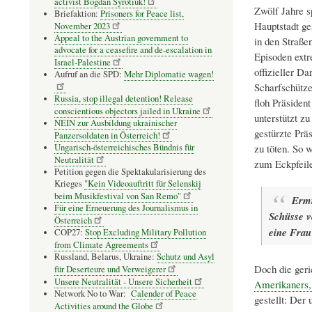
activist Bogdan Syrotiuk!
Zwölf Jahre s
Briefaktion:
Prisoners for Peace list,
Hauptstadt ge
November 2023
Appeal to the Austrian government to
in den Straße
advocate for a ceasefire and de-escalation in
Episoden ext
Israel-Palestine
offizieller D
Aufruf an die SPD:
Mehr Diplomatie wagen!
Scharfschütze
Russia, stop illegal detention! Release
floh Präsiden
conscientious objectors jailed in Ukraine
unterstützt z
NEIN zur Ausbildung ukrainischer
gestürzte Prä
Panzersoldaten in Österreich!
zu töten. So 
Ungarisch-österreichisches Bündnis für
Neutralität
zum Eckpfeile
Petition gegen die Spektakularisierung des
Krieges
"Kein Videoauftritt für Selenskij
beim Musikfestival von San Remo"
Ermi
Für eine Erneuerung des Journalismus in
Schüsse v
Österreich
eine Frau
COP27:
Stop Excluding Military Pollution
from Climate Agreements
Russland, Belarus, Ukraine:
Schutz und Asyl
Doch die geri
für Deserteure und Verweigerer
Unsere Neutralität - Unsere Sicherheit
Amerikaners,
Network No to War:
Calender of Peace
gestellt: Der 
Activities around the Globe