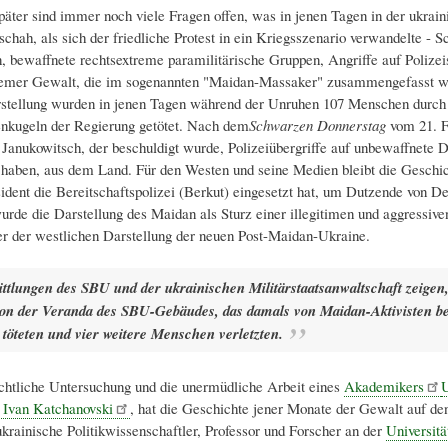
päter sind immer noch viele Fragen offen, was in jenen Tagen in der ukrain
schah, als sich der friedliche Protest in ein Kriegsszenario verwandelte - 
n, bewaffnete rechtsextreme paramilitärische Gruppen, Angriffe auf Polizeis
remer Gewalt, die im sogenannten "Maidan-Massaker" zusammengefasst 
arstellung wurden in jenen Tagen während der Unruhen 107 Menschen durch
nkugeln der Regierung getötet. Nach dem
Schwarzen Donnerstag
vom 21. F
t Janukowitsch, der beschuldigt wurde, Polizeiübergriffe auf unbewaffnete
u haben, aus dem Land. Für den Westen und seine Medien bleibt die Geschic
sident die Bereitschaftspolizei (Berkut) eingesetzt hat, um Dutzende von 
wurde die Darstellung des Maidan als Sturz einer illegitimen und aggressiv
r der westlichen Darstellung der neuen Post-Maidan-Ukraine.
ttlungen des SBU und der ukrainischen Militärstaatsanwaltschaft zeigen,
on der Veranda des SBU-Gebäudes, das damals von Maidan-Aktivisten bes
 töteten und vier weitere Menschen verletzten.
chtliche Untersuchung und die unermüdliche Arbeit eines
Akademikers
U
 Ivan Katchanovski
, hat die Geschichte jener Monate der Gewalt auf de
ukrainische Politikwissenschaftler, Professor und Forscher an der
Universitä