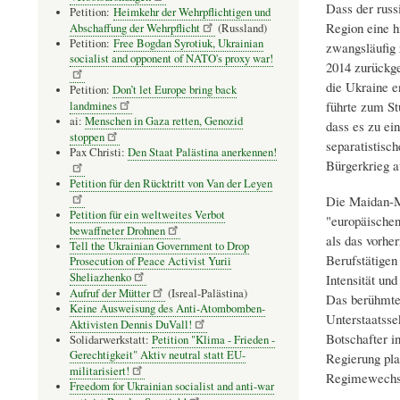
Dass der russ
Petition:
Heimkehr der Wehrpflichtigen und
Region eine h
Abschaffung der Wehrpflicht
(Russland)
Petition:
Free Bogdan Syrotiuk, Ukrainian
zwangsläufig
socialist and opponent of NATO's proxy war!
2014 zurückge
die Ukraine e
Petition:
Don’t let Europe bring back
führte zum St
landmines
ai:
Menschen in Gaza retten, Genozid
dass es zu ei
stoppen
separatistisc
Pax Christi:
Den Staat Palästina anerkennen!
Bürgerkrieg a
Petition für den Rücktritt von Van der Leyen
Die Maidan-Mo
Petition für ein weltweites Verbot
"europäischen
bewaffneter Drohnen
als das vorher
Tell the Ukrainian Government to Drop
Berufstätigen
Prosecution of Peace Activist Yurii
Sheliazhenko
Intensität und
Aufruf der Mütter
(Isreal-Palästina)
Das berühmte
Keine Ausweisung des Anti-Atombomben-
Unterstaatsse
Aktivisten Dennis DuVall!
Botschafter i
Solidarwerkstatt:
Petition "Klima - Frieden -
Gerechtigkeit" Aktiv neutral statt EU-
Regierung pla
militarisiert!
Regimewechse
Freedom for Ukrainian socialist and anti-war