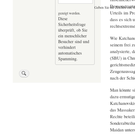
Demonstranten
Geben Sie die Zeichen ein, d
Urteils im Pr
gezeigt werden.
Diese
dass es sich 
Sicherheitsfrage
rechtsextreme
überprüft, ob Sie
ein menschlicher
Wie Katchanovs
Besucher sind und
seinem frei 
verhindert
analysierte, 
automatisches
(SBU) in Chme
Spamming.
gerichtsmediz
Zeugenaussage
nach der Schi
Man könnte si
dazu ermutigen
Katchanovskis
das Massaker 
Rechte beteil
Sonderabteilu
Maidan unters