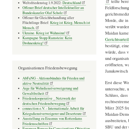
teilte bere
Weltsfriedenstag 1.9.2022:
Deutschland
Feldforschung
Offener Brief deutscher Intellektueller an
Bundeskanzler Olaf Scholz
gerichtsmediz
Offener für Gleichbehandlung aller
Morde, die in
Flüchtlinge Brief:
Krieg ist Krieg. Mensch ist
verübt wurden
Mensch.
Maidan kamen,
Ukraine. Krieg ist Wahnsinn!
Kampagne Stopp Ramstein: Kein
Gerichtsurteil
Drohnenkrieg!
bestätigt, ei
würde, dass v
und organisat
eröffneten, w
Organisationen Friedensbewegung
Janukowitsch 
AbFaNG - Aktionsbündnis für Frieden und
Erst diese Wo
aktive Neutralität
Arge für Wehrdienstverweigerung und
untersuchte, 
Gewaltfreiheit
Schluss, dass
Friedenskooperative _ Netzwerk der
rechtsextrem
deutschen Friedensbewegung
März 2025 fr
connection e.V. - Inter­na­tio­nale Arbeit für
Kriegs­dienst­ver­wei­gerer und Deser­teure
Maidan-Demons
Ausstellung zu Erasmus von Rotterdams
ausbreiteten,
Friedensschriften
SBU und der u
European Bureau for Conscientious Objection