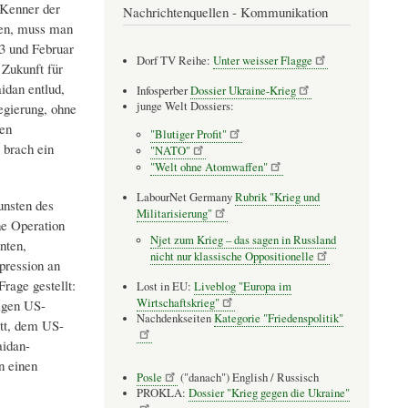
 Kenner der
Nachrichtenquellen - Kommunikation
ren, muss man
3 und Februar
Dorf TV Reihe:
Unter weisser Flagge
Zukunft für
idan entlud,
Infosperber
Dossier Ukraine-Krieg
junge Welt Dossiers:
egierung, ohne
den
"Blutiger Profit"
 brach ein
"NATO"
"Welt ohne Atomwaffen"
LabourNet Germany
Rubrik "Krieg und
unsten des
Militarisierung"
he Operation
Njet zum Krieg – das sagen in Russland
nten,
nicht nur klassische Oppositionelle
pression an
rage gestellt:
Lost in EU:
Liveblog "Europa im
Wirtschaftskrieg"
igen US-
Nachdenkseiten
Kategorie "Friedenspolitik"
att, dem US-
aidan-
n einen
Posle
("danach") English / Russisch
PROKLA:
Dossier "Krieg gegen die Ukraine"