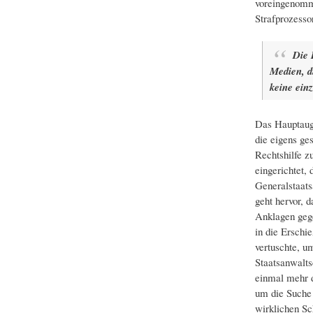
voreingenomme
Strafprozesso
Die 
Medien, d
keine einz
Das Hauptauge
die eigens ge
Rechtshilfe z
eingerichtet,
Generalstaats
geht hervor, 
Anklagen gege
in die Erschi
vertuschte, u
Staatsanwalts
einmal mehr d
um die Suche 
wirklichen Sc