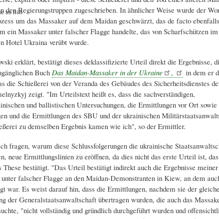
 den Regierungstruppen zugeschrieben. In ähnlicher Weise wurde der Wor
ie im Bild
ozess um das Massaker auf dem Maidan geschwärzt, das de facto ebenfalls 
um ein Massaker unter falscher Flagge handelte, das von Scharfschützen im
n Hotel Ukraina verübt wurde.
ki erklärt, bestätigt dieses deklassifizierte Urteil direkt die Ergebnisse, di
zugänglichen Buch
Das Maidan-Massaker in der Ukraine
,
in dem er d
das die Schießerei von der Veranda des Gebäudes des Sicherheitsdienstes d
lnyzkyj zeigt. "Im Urteilstext heißt es, dass die sachverständigen,
inischen und ballistischen Untersuchungen, die Ermittlungen vor Ort sowie 
n und die Ermittlungen des SBU und der ukrainischen Militärstaatsanwalt
eßerei zu demselben Ergebnis kamen wie ich", so der Ermittler.
ch fragen, warum diese Schlussfolgerungen die ukrainische Staatsanwaltsch
, neue Ermittlungslinien zu eröffnen, da dies nicht das erste Urteil ist, das
 These bestätigt. "Das Urteil bestätigt indirekt auch die Ergebnisse meiner
unter falscher Flagge an den Maidan-Demonstranten in Kiew, an dem auc
igt war. Es weist darauf hin, dass die Ermittlungen, nachdem sie der gleich
ng der Generalstaatsanwaltschaft übertragen wurden, die auch das Massak
uchte, "nicht vollständig und gründlich durchgeführt wurden und offensichtl