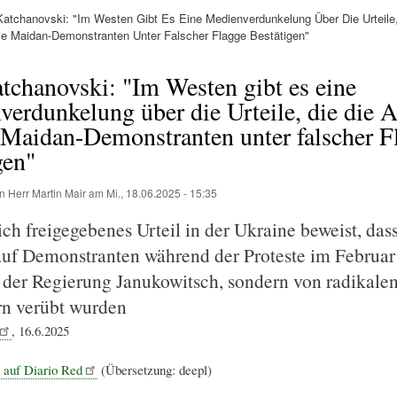
atchanovski: "Im Westen Gibt Es Eine Medienverdunkelung Über Die Urteile,
ation
Die Maidan-Demonstranten Unter Falscher Flagge Bestätigen"
tchanovski: "Im Westen gibt es eine
erdunkelung über die Urteile, die die A
 Maidan-Demonstranten unter falscher F
gen"
on
Herr Martin Mair
am
Mi., 18.06.2025 - 15:35
ich freigegebenes Urteil in der Ukraine beweist, dass
auf Demonstranten während der Proteste im Februar
 der Regierung Janukowitsch, sondern von radikale
n verübt wurden
, 16.6.2025
l auf Diario Red
(Übersetzung: deepl)