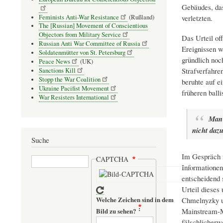
Gebäudes, das
Feminists Anti-War Resistance
(Rußland)
verletzten.
The [Russian] Movement of Conscientious
Objectors from Military Service
Das Urteil of
Russian Anti War Committee of Russia
Ereignissen w
Soldatenmütter von St. Petersburg
gründlich noc
Peace News
(UK)
Strafverfahre
Sanctions Kill
Stopp the War Coalition
beruhte auf e
Ukraine Pacifist Movement
früheren ball
War Resisters International
Man 
nicht daz
Suche
Im Gespräch m
Suche
CAPTCHA
Informationen
entscheidend 
Urteil dieses
Welche Zeichen sind in dem
Chmelnyzky un
Mainstream-M
Bild zu sehen?
fälschlicherwe