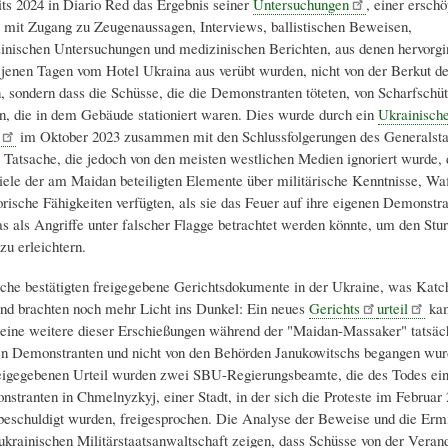
its 2024 in Diario Red das Ergebnis seiner
Untersuchungen
, einer ersch
 mit Zugang zu Zeugenaussagen, Interviews, ballistischen Beweisen,
inischen Untersuchungen und medizinischen Berichten, aus denen hervorgin
 jenen Tagen vom Hotel Ukraina aus verübt wurden, nicht von der Berkut d
, sondern dass die Schüsse, die die Demonstranten töteten, von Scharfschü
 die in dem Gebäude stationiert waren. Dies wurde durch ein
Ukrainisch
im Oktober 2023 zusammen mit den Schlussfolgerungen des Generalsta
ne Tatsache, die jedoch von den meisten westlichen Medien ignoriert wurde, 
iele der am Maidan beteiligten Elemente über militärische Kenntnisse, Wa
orische Fähigkeiten verfügten, als sie das Feuer auf ihre eigenen Demonstr
as als Angriffe unter falscher Flagge betrachtet werden könnte, um den Stu
zu erleichtern.
che bestätigten freigegebene Gerichtsdokumente in der Ukraine, was Katc
und brachten noch mehr Licht ins Dunkel: Ein neues
Gerichts
urteil
ka
 eine weitere dieser Erschießungen während der "Maidan-Massaker" tatsäc
en Demonstranten und nicht von den Behörden Janukowitschs begangen wur
eigegebenen Urteil wurden zwei SBU-Regierungsbeamte, die des Todes ein
tranten in Chmelnyzkyj, einer Stadt, in der sich die Proteste im Februar 
 beschuldigt wurden, freigesprochen. Die Analyse der Beweise und die Ermi
krainischen Militärstaatsanwaltschaft zeigen, dass Schüsse von der Vera