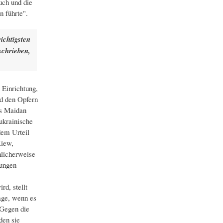
uch und die
 führte".
ichtigsten
schrieben,
 Einrichtung,
d den Opfern
es Maidan
ukrainische
dem Urteil
Kiew,
hlicherweise
ßungen
d, stellt
age, wenn es
"Gegen die
den sie