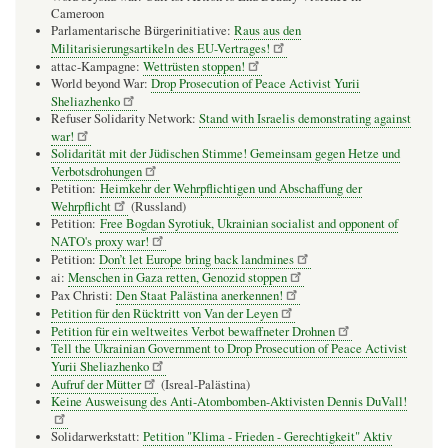
Cameroon
Parlamentarische Bürgerinitiative:
Raus aus den
Militarisierungsartikeln des EU-Vertrages!
attac-Kampagne:
Wettrüsten stoppen!
World beyond War:
Drop Prosecution of Peace Activist Yurii
Sheliazhenko
Refuser Solidarity Network:
Stand with Israelis demonstrating against
war!
Solidarität mit der Jüdischen Stimme! Gemeinsam gegen Hetze und
Verbotsdrohungen
Petition:
Heimkehr der Wehrpflichtigen und Abschaffung der
Wehrpflicht
(Russland)
Petition:
Free Bogdan Syrotiuk, Ukrainian socialist and opponent of
NATO's proxy war!
Petition:
Don’t let Europe bring back landmines
ai:
Menschen in Gaza retten, Genozid stoppen
Pax Christi:
Den Staat Palästina anerkennen!
Petition für den Rücktritt von Van der Leyen
Petition für ein weltweites Verbot bewaffneter Drohnen
Tell the Ukrainian Government to Drop Prosecution of Peace Activist
Yurii Sheliazhenko
Aufruf der Mütter
(Isreal-Palästina)
Keine Ausweisung des Anti-Atombomben-Aktivisten Dennis DuVall!
Solidarwerkstatt:
Petition "Klima - Frieden - Gerechtigkeit" Aktiv