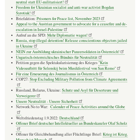
neutral statt EU-militarisiert!
Freedom for Ukrainian socialist and anti-war activist Bogdan
Syrotiuk!
Briefaktion:
Prisoners for Peace list, November 2023
Appeal to the Austrian government to advocate for a ceasefire and de-
escalation in Israel-Palestine
Aufruf an die SPD:
Mehr Diplomatie wagen!
Russia, stop illegal detention! Release conscientious objectors jailed
in Ukraine
NEIN zur Ausbildung ukrainischer Panzersoldaten in Österreich!
Ungarisch-österreichisches Bündnis für Neutralität
Petition gegen die Spektakularisierung des Krieges
"Kein
Videoauftritt für Selenskij beim Musikfestival von San Remo"
Für eine Erneuerung des Journalismus in Österreich
COP27:
Stop Excluding Military Pollution from Climate Agreements
Russland, Belarus, Ukraine:
Schutz und Asyl für Deserteure und
Verweigerer
Unsere Neutralität - Unsere Sicherheit
Network No to War:
Calender of Peace Activities around the Globe
Weltsfriedenstag 1.9.2022:
Deutschland
Offener Brief deutscher Intellektueller an Bundeskanzler Olaf Scholz
Offener für Gleichbehandlung aller Flüchtlinge Brief:
Krieg ist Krieg.
Mensch ist Mensch.