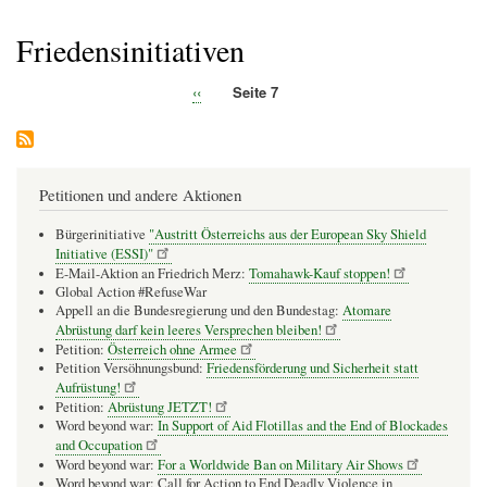
Pfadnavigation
Friedensinitiativen
Vorherige
‹‹
Seite 7
Seitennummerierung
Seite
Petitionen und andere Aktionen
Bürgerinitiative
"Austritt Österreichs aus der European Sky Shield
Initiative (ESSI)"
E-Mail-Aktion an Friedrich Merz:
Tomahawk-Kauf stoppen!
Global Action #RefuseWar
Appell an die Bundesregierung und den Bundestag:
Atomare
Abrüstung darf kein leeres Versprechen bleiben!
Petition:
Österreich ohne Armee
Petition Versöhnungsbund:
Friedensförderung und Sicherheit statt
Aufrüstung!
Petition:
Abrüstung JETZT!
Word beyond war:
In Support of Aid Flotillas and the End of Blockades
and Occupation
Word beyond war:
For a Worldwide Ban on Military Air Shows
Word beyond war: Call for Action to End Deadly Violence in