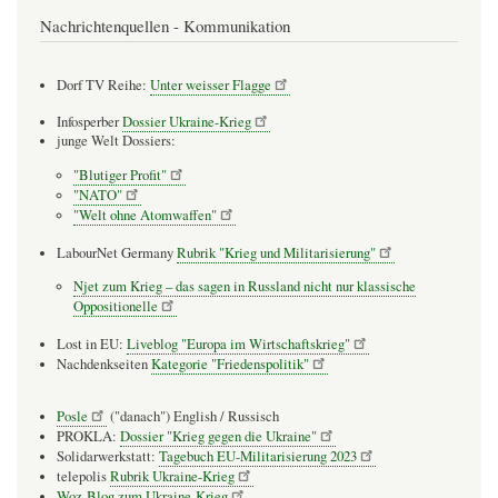
Nachrichtenquellen - Kommunikation
Dorf TV Reihe:
Unter weisser Flagge
Infosperber
Dossier Ukraine-Krieg
junge Welt Dossiers:
"Blutiger Profit"
"NATO"
"Welt ohne Atomwaffen"
LabourNet Germany
Rubrik "Krieg und Militarisierung"
Njet zum Krieg – das sagen in Russland nicht nur klassische
Oppositionelle
Lost in EU:
Liveblog "Europa im Wirtschaftskrieg"
Nachdenkseiten
Kategorie "Friedenspolitik"
Posle
("danach") English / Russisch
PROKLA:
Dossier "Krieg gegen die Ukraine"
Solidarwerkstatt:
Tagebuch EU-Militarisierung 2023
telepolis
Rubrik Ukraine-Krieg
Woz-Blog zum Ukraine-Krieg