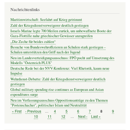
Nachrichtenlinks
Maritimwirtschaft: Seefahrt auf Krieg getrimmt
Zahl der Kriegsdienstverweigerer deutlich gestiegen
Israels Marine legte 700 Meilen zurück, um unbewaffnete Boote der
Gaza-Flottille nahe griechischer Gewässer anzugreifen
„Die Zeche für beides zahlen“
Besuche von Bundeswehroffizieren an Schulen stark gestiegen –
Schulen unterstützen den Griff nach der Jugend
Neu im Landesverteidigungsausschuss: FPÖ pocht auf Umsetzung des
Modells "Österreich PLUS"
Deutsche Rede bei der NVV-Konferenz: Viel Rhetorik, kaum neue
Impulse
Wehrdienst-Debatte: Zahl der Kriegsdienstverweigerer deutlich
gestiegen
Global military spending rise continues as European and Asian
expenditures surge
Neu im Verfassungsausschuss Oppositionsanträge zu den Themen
"Postenschacher", politischer Islam und Neutralität
Erste
« First
Vorherige
‹ Previous
…
Seite
4
Seite
5
Seite
6
Seite
7
Seite
9
Seite
8
Seitennummerierung
Seite
Seite
Seite
10
Seite
11
Seite
12
…
Nächste
Next ›
Letzte
Last »
Seite
Seite