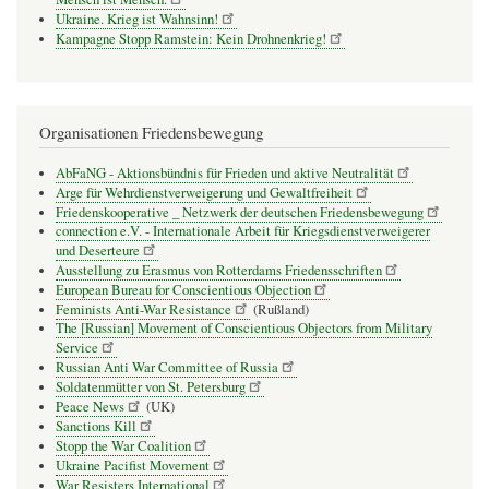
Ukraine. Krieg ist Wahnsinn!
Kampagne Stopp Ramstein: Kein Drohnenkrieg!
Organisationen Friedensbewegung
AbFaNG - Aktionsbündnis für Frieden und aktive Neutralität
Arge für Wehrdienstverweigerung und Gewaltfreiheit
Friedenskooperative _ Netzwerk der deutschen Friedensbewegung
connection e.V. - Inter­na­tio­nale Arbeit für Kriegs­dienst­ver­wei­gerer
und Deser­teure
Ausstellung zu Erasmus von Rotterdams Friedensschriften
European Bureau for Conscientious Objection
Feminists Anti-War Resistance
(Rußland)
The [Russian] Movement of Conscientious Objectors from Military
Service
Russian Anti War Committee of Russia
Soldatenmütter von St. Petersburg
Peace News
(UK)
Sanctions Kill
Stopp the War Coalition
Ukraine Pacifist Movement
War Resisters International