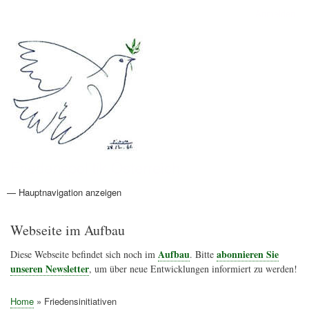
Direkt
Anmelden
Benutzermenü
zum
Inhalt
Friedenspolitik Österreich
— Hauptnavigation anzeigen
Hauptnavigation
Aktionen
Friedensbewegung
Friedensprojekte
Home
Konflikte
Links
Narichtenlinks
News
Politik
Termine
Texte
Kunst
Friedensexperten
Friedensforschung
Friedensinitiativen
Friedensnachrichten
Webseite im Aufbau
Aufbau
abonnieren Sie
Diese Webseite befindet sich noch im
. Bitte
unseren Newsletter
, um über neue Entwicklungen informiert zu werden!
Home
Friedensinitiativen