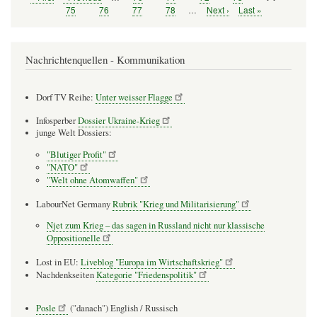
Seitennummerierung
Seite
Seite
Seite
75
Seite
76
Seite
77
Seite
78
…
Nächste
Next ›
Letzte
Last »
Seite
Seite
Nachrichtenquellen - Kommunikation
Dorf TV Reihe:
Unter weisser Flagge
Infosperber
Dossier Ukraine-Krieg
junge Welt Dossiers:
"Blutiger Profit"
"NATO"
"Welt ohne Atomwaffen"
LabourNet Germany
Rubrik "Krieg und Militarisierung"
Njet zum Krieg – das sagen in Russland nicht nur klassische
Oppositionelle
Lost in EU:
Liveblog "Europa im Wirtschaftskrieg"
Nachdenkseiten
Kategorie "Friedenspolitik"
Posle
("danach") English / Russisch