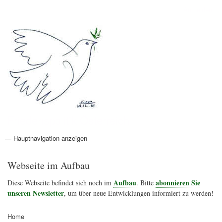
Direkt
Anmelden
Benutzermenü
zum
Inhalt
Friedenspolitik Österreich
— Hauptnavigation anzeigen
Hauptnavigation
Aktionen
Friedensbewegung
Friedensprojekte
Home
Konflikte
Links
Narichtenlinks
News
Politik
Termine
Texte
Kunst
Friedensexperten
Friedensforschung
Friedensinitiativen
Friedensnachrichten
Webseite im Aufbau
Aufbau
abonnieren Sie
Diese Webseite befindet sich noch im
. Bitte
unseren Newsletter
, um über neue Entwicklungen informiert zu werden!
Home