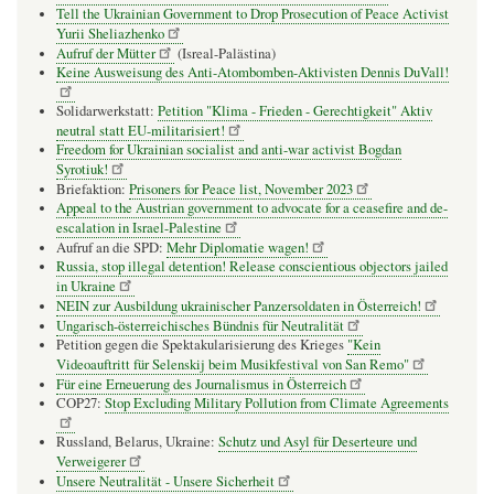
Tell the Ukrainian Government to Drop Prosecution of Peace Activist
Yurii Sheliazhenko
Aufruf der Mütter
(Isreal-Palästina)
Keine Ausweisung des Anti-Atombomben-Aktivisten Dennis DuVall!
Solidarwerkstatt:
Petition "Klima - Frieden - Gerechtigkeit" Aktiv
neutral statt EU-militarisiert!
Freedom for Ukrainian socialist and anti-war activist Bogdan
Syrotiuk!
Briefaktion:
Prisoners for Peace list, November 2023
Appeal to the Austrian government to advocate for a ceasefire and de-
escalation in Israel-Palestine
Aufruf an die SPD:
Mehr Diplomatie wagen!
Russia, stop illegal detention! Release conscientious objectors jailed
in Ukraine
NEIN zur Ausbildung ukrainischer Panzersoldaten in Österreich!
Ungarisch-österreichisches Bündnis für Neutralität
Petition gegen die Spektakularisierung des Krieges
"Kein
Videoauftritt für Selenskij beim Musikfestival von San Remo"
Für eine Erneuerung des Journalismus in Österreich
COP27:
Stop Excluding Military Pollution from Climate Agreements
Russland, Belarus, Ukraine:
Schutz und Asyl für Deserteure und
Verweigerer
Unsere Neutralität - Unsere Sicherheit