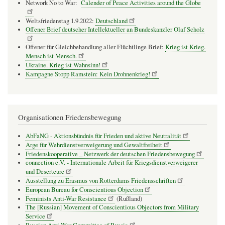
Network No to War:
Calender of Peace Activities around the Globe
Weltsfriedenstag 1.9.2022:
Deutschland
Offener Brief deutscher Intellektueller an Bundeskanzler Olaf Scholz
Offener für Gleichbehandlung aller Flüchtlinge Brief:
Krieg ist Krieg.
Mensch ist Mensch.
Ukraine. Krieg ist Wahnsinn!
Kampagne Stopp Ramstein: Kein Drohnenkrieg!
Organisationen Friedensbewegung
AbFaNG - Aktionsbündnis für Frieden und aktive Neutralität
Arge für Wehrdienstverweigerung und Gewaltfreiheit
Friedenskooperative _ Netzwerk der deutschen Friedensbewegung
connection e.V. - Inter­na­tio­nale Arbeit für Kriegs­dienst­ver­wei­gerer
und Deser­teure
Ausstellung zu Erasmus von Rotterdams Friedensschriften
European Bureau for Conscientious Objection
Feminists Anti-War Resistance
(Rußland)
The [Russian] Movement of Conscientious Objectors from Military
Service