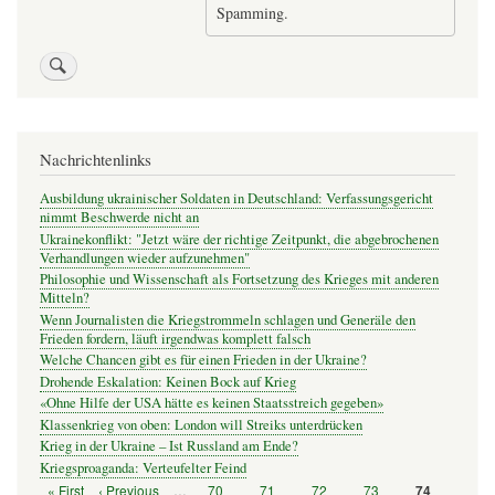
Spamming.
Nachrichtenlinks
Ausbildung ukrainischer Soldaten in Deutschland: Verfassungsgericht
nimmt Beschwerde nicht an
Ukrainekonflikt: "Jetzt wäre der richtige Zeitpunkt, die abgebrochenen
Verhandlungen wieder aufzunehmen"
Philosophie und Wissenschaft als Fortsetzung des Krieges mit anderen
Mitteln?
Wenn Journalisten die Kriegstrommeln schlagen und Generäle den
Frieden fordern, läuft irgendwas komplett falsch
Welche Chancen gibt es für einen Frieden in der Ukraine?
Drohende Eskalation: Keinen Bock auf Krieg
«Ohne Hilfe der USA hätte es keinen Staatsstreich gegeben»
Klassenkrieg von oben: London will Streiks unterdrücken
Krieg in der Ukraine – Ist Russland am Ende?
Kriegsproaganda: Verteufelter Feind
Erste
« First
Vorherige
‹ Previous
…
Seite
70
Seite
71
Seite
72
Seite
73
Seite
74