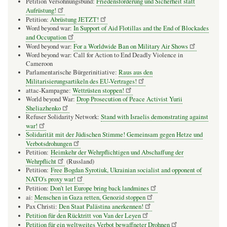
Petition Versöhnungsbund:
Friedensförderung und Sicherheit statt
Aufrüstung!
Petition:
Abrüstung JETZT!
Word beyond war:
In Support of Aid Flotillas and the End of Blockades
and Occupation
Word beyond war:
For a Worldwide Ban on Military Air Shows
Word beyond war: Call for Action to End Deadly Violence in
Cameroon
Parlamentarische Bürgerinitiative:
Raus aus den
Militarisierungsartikeln des EU-Vertrages!
attac-Kampagne:
Wettrüsten stoppen!
World beyond War:
Drop Prosecution of Peace Activist Yurii
Sheliazhenko
Refuser Solidarity Network:
Stand with Israelis demonstrating against
war!
Solidarität mit der Jüdischen Stimme! Gemeinsam gegen Hetze und
Verbotsdrohungen
Petition:
Heimkehr der Wehrpflichtigen und Abschaffung der
Wehrpflicht
(Russland)
Petition:
Free Bogdan Syrotiuk, Ukrainian socialist and opponent of
NATO's proxy war!
Petition:
Don’t let Europe bring back landmines
ai:
Menschen in Gaza retten, Genozid stoppen
Pax Christi:
Den Staat Palästina anerkennen!
Petition für den Rücktritt von Van der Leyen
Petition für ein weltweites Verbot bewaffneter Drohnen