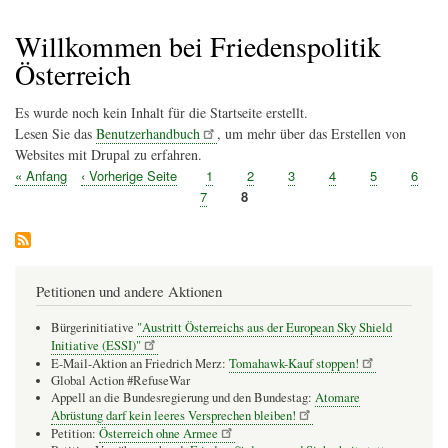
Pfadnavigation
Willkommen bei Friedenspolitik
Österreich
Es wurde noch kein Inhalt für die Startseite erstellt.
Lesen Sie das
Benutzerhandbuch
, um mehr über das Erstellen von
Websites mit Drupal zu erfahren.
Erste
« Anfang
Vorherige
‹ Vorherige Seite
Seite
1
Seite
2
Seite
3
Seite
4
Seite
5
Seite
6
Seitennummerierung
Seite
Seite
Seite
7
Seite
8
Petitionen und andere Aktionen
Bürgerinitiative
"Austritt Österreichs aus der European Sky Shield
Initiative (ESSI)"
E-Mail-Aktion an Friedrich Merz:
Tomahawk-Kauf stoppen!
Global Action #RefuseWar
Appell an die Bundesregierung und den Bundestag:
Atomare
Abrüstung darf kein leeres Versprechen bleiben!
Petition:
Österreich ohne Armee