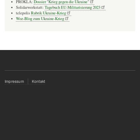
PROKLA:
Dossier "Krieg gegen die Ukraine"
Solidarwerkstatt:
Tagebuch EU-Militarisierung 2023
telepolis
Rubrik Ukraine-Krieg
Woz-Blog zum Ukraine-Krieg
Fußzeilenmenü
Impressum
Kontakt